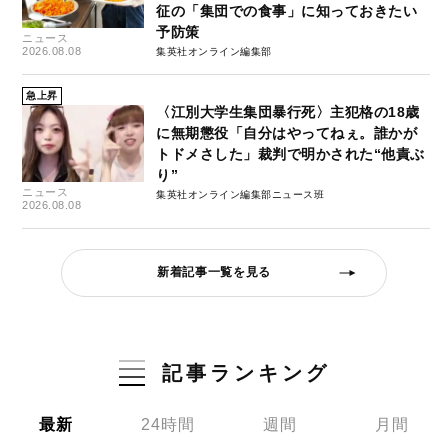
征の「集団での食事」に知っておきたい
予防策
ニュース
2026.08.08
集英社オンライン編集部
急上昇
〈江別大学生集団暴行死〉主犯格の18歳
に無期懲役「自分はやってねぇ。誰かが
トドメさした」裁判で明かされた“他責ぶ
り”
ニュース
集英社オンライン編集部ニュース班
2026.08.08
新着記事一覧を見る
記事ランキング
最新
24時間
週間
月間