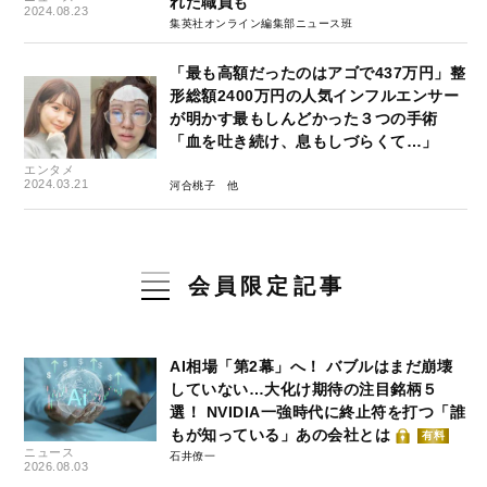
れた職員も
2024.08.23
集英社オンライン編集部ニュース班
「最も高額だったのはアゴで437万円」整
形総額2400万円の人気インフルエンサー
が明かす最もしんどかった３つの手術
「血を吐き続け、息もしづらくて…」
エンタメ
2024.03.21
河合桃子
会員限定記事
AI相場「第2幕」へ！ バブルはまだ崩壊
していない…大化け期待の注目銘柄５
選！ NVIDIA一強時代に終止符を打つ「誰
もが知っている」あの会社とは
有料
ニュース
石井僚一
2026.08.03