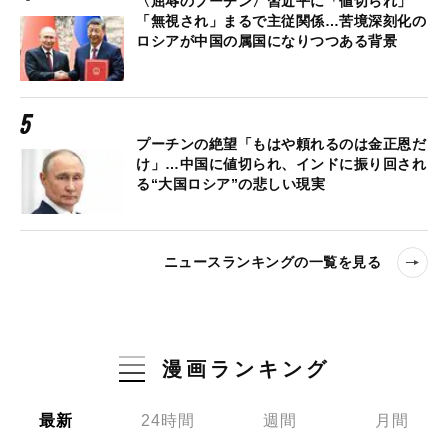
〈屈辱のプーチン〉習近平に「値切られ」
「無視され」まるで主従関係…苦境深刻化の
ロシアが中国の属国になりつつある背景
プーチンの絶望「もはや頼れるのは金正恩だ
け」…中国に値切られ、インドに振り回され
る“大国ロシア”の悲しい現実
ニュースランキングの一覧を見る
漫画ランキング
最新
24時間
週間
月間