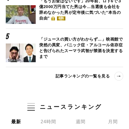
「もうお金はないです」20年前、ロト6で３
億2000万円当てた男は今…当選後も会社を
辞めなかった男が定年後に気づいた“本当の
自由”
有料
「ジュースの買い方がわからず…」映画館で
突然の異変、パニック症・アルコール依存症
と告げられたスーマラ武智が禁酒を決意する
まで
記事ランキングの一覧を見る
ニュースランキング
最新
24時間
週間
月間