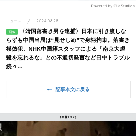
Powered by 
GliaStudios
Mute
2024.08.28
ニュース
〈靖国落書き男を逮捕〉日本に引き渡しな
画像
らずも中国当局は“見せしめ”で身柄拘束。落書き
模倣犯、NHK中国籍スタッフによる「南京大虐
殺を忘れるな」との不適切発言など日中トラブル
続々…
記事本文に戻る
（画像1/12）