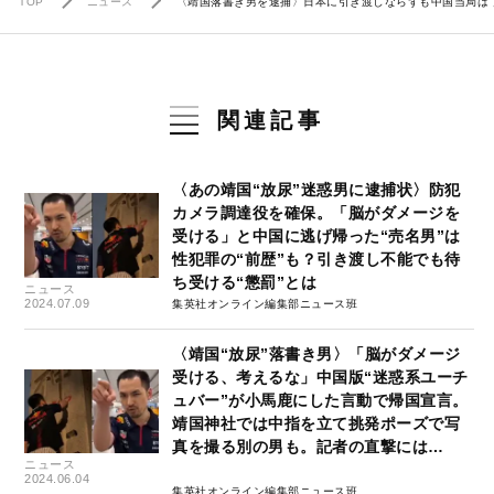
TOP
ニュース
〈靖国落書き男を逮捕〉日本に引き渡しならずも中国当局は“
関連記事
〈あの靖国“放尿”迷惑男に逮捕状〉防犯
カメラ調達役を確保。「脳がダメージを
受ける」と中国に逃げ帰った“売名男”は
性犯罪の“前歴”も？引き渡し不能でも待
ち受ける“懲罰”とは
ニュース
2024.07.09
集英社オンライン編集部ニュース班
〈靖国“放尿”落書き男〉「脳がダメージ
受ける、考えるな」中国版“迷惑系ユーチ
ュバー”が小馬鹿にした言動で帰国宣言。
靖国神社では中指を立て挑発ポーズで写
真を撮る別の男も。記者の直撃には…
ニュース
2024.06.04
集英社オンライン編集部ニュース班