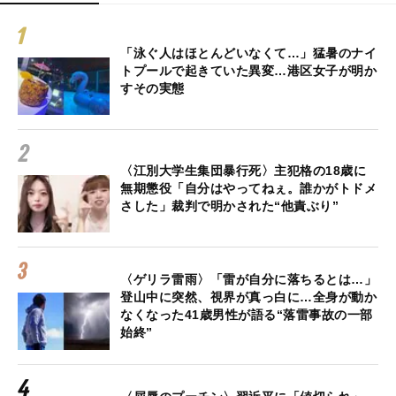
「泳ぐ人はほとんどいなくて…」猛暑のナイ
トプールで起きていた異変…港区女子が明か
すその実態
〈江別大学生集団暴行死〉主犯格の18歳に
無期懲役「自分はやってねぇ。誰かがトドメ
さした」裁判で明かされた“他責ぶり”
〈ゲリラ雷雨〉「雷が自分に落ちるとは…」
登山中に突然、視界が真っ白に…全身が動か
なくなった41歳男性が語る“落雷事故の一部
始終”