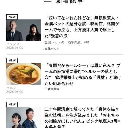
新着記事
NEW
「泣いてないねんけどな」無頼派芸人・
金属バットの意外な涙…映画館、格闘ゲ
ームで号泣も、上方漫才大賞で浮上し
た“疑惑の涙”
金属バットの「酒辛肉鮪」#61
エンタメ
2026.08.09
金属バット
NEW
「春雨だからヘルシー」は思い込み？ ブ
ームの麻辣湯に潜む“ヘルシーの落とし
穴” 管理栄養士が勧める「具材」と避け
たい組み合わせ
グルメ
千駄木雄大
2026.08.09
NEW
二十年間演劇で培ってきた「身体を描き
込む技術」を注ぎ込みました『おもちゃ
の指輪がほしいねん』ピンク地底人3号×
本谷有希子