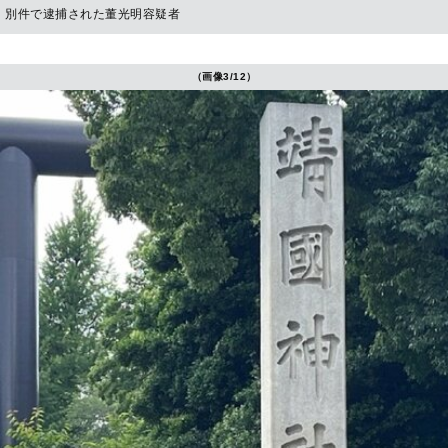
別件で逮捕された董光明容疑者
（画像3/12）