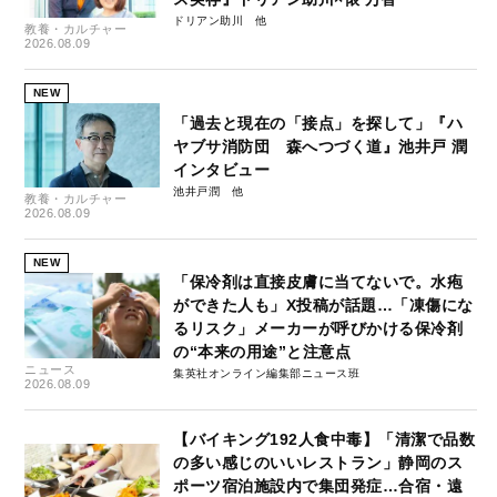
ドリアン助川
教養・カルチャー
2026.08.09
NEW
「過去と現在の「接点」を探して」『ハ
ヤブサ消防団 森へつづく道』池井戸 潤
インタビュー
池井戸潤
教養・カルチャー
2026.08.09
NEW
「保冷剤は直接皮膚に当てないで。水疱
ができた人も」X投稿が話題…「凍傷にな
るリスク」メーカーが呼びかける保冷剤
の“本来の用途”と注意点
ニュース
集英社オンライン編集部ニュース班
2026.08.09
【バイキング192人食中毒】「清潔で品数
の多い感じのいいレストラン」静岡のス
ポーツ宿泊施設内で集団発症…合宿・遠