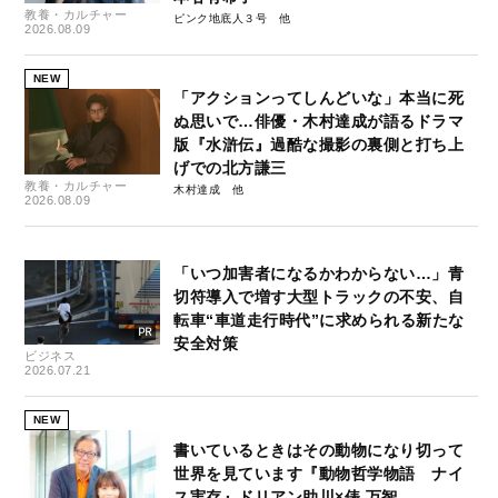
教養・カルチャー
ピンク地底人３号
2026.08.09
NEW
「アクションってしんどいな」本当に死
ぬ思いで…俳優・木村達成が語るドラマ
版『水滸伝』過酷な撮影の裏側と打ち上
げでの北方謙三
教養・カルチャー
木村達成
2026.08.09
「いつ加害者になるかわからない…」青
切符導入で増す大型トラックの不安、自
転車“車道走行時代”に求められる新たな
安全対策
ビジネス
2026.07.21
NEW
書いているときはその動物になり切って
世界を見ています『動物哲学物語 ナイ
ス実存』ドリアン助川×俵 万智