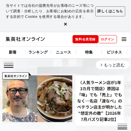
当サイトでは当社の提携先等がお客様のニーズ等につ
いて調査・分析したり、お客様にお勧めの広告を表示
詳しくはこちら
する目的で Cookie を使用する場合があります。
×
無料会員登録
ログイン
新着
ランキング
ニュース
特集
ビジネス
もっと読む
arrow_forward_ios