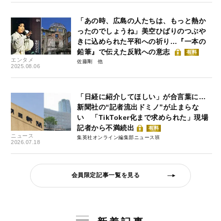
「あの時、広島の人たちは、もっと熱か
ったのでしょうね」美空ひばりのつぶや
きに込められた平和への祈り…『一本の
鉛筆』で伝えた反戦への意志
有料
エンタメ
佐藤剛
2025.08.06
「日経に紹介してほしい」が合言葉に…
新聞社の“記者流出ドミノ”が止まらな
い 「TikToker化まで求められた」現場
記者から不満続出
有料
ニュース
集英社オンライン編集部ニュース班
2026.07.18
会員限定記事一覧を見る