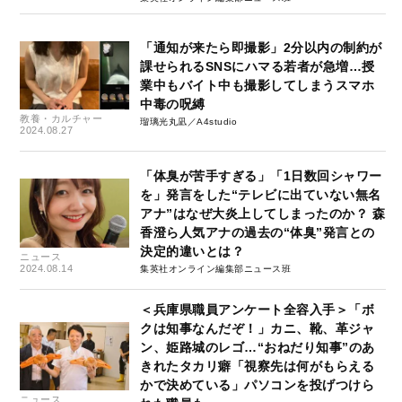
「通知が来たら即撮影」2分以内の制約が
課せられるSNSにハマる若者が急増…授
業中もバイト中も撮影してしまうスマホ
中毒の呪縛
教養・カルチャー
瑠璃光丸凪／A4studio
2024.08.27
「体臭が苦手すぎる」「1日数回シャワー
を」発言をした“テレビに出ていない無名
アナ”はなぜ大炎上してしまったのか？ 森
香澄ら人気アナの過去の“体臭”発言との
決定的違いとは？
ニュース
2024.08.14
集英社オンライン編集部ニュース班
＜兵庫県職員アンケート全容入手＞「ボ
クは知事なんだぞ！」カニ、靴、革ジャ
ン、姫路城のレゴ…“おねだり知事”のあ
きれたタカリ癖「視察先は何がもらえる
かで決めている」パソコンを投げつけら
ニュース