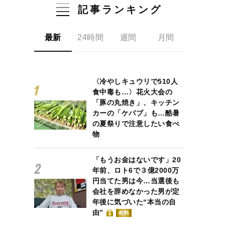
記事ランキング
最新
24時間
週間
月間
〈冷やしキュウリで510人
食中毒も…〉花火大会の
「豚の丸焼き」、キッチン
カーの「ケバブ」も…酷暑
の夏祭りで注意したい食べ
物
「もうお金はないです」20
年前、ロト6で３億2000万
円当てた男は今…当選後も
会社を辞めなかった男が定
年後に気づいた“本当の自
由”
有料