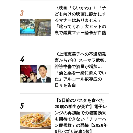
〈映画『ちいかわ』〉「子
ども向けの映画に静かにす
るマナーはありません」
「叱ってくれ」大ヒットの
裏で鑑賞マナー論争が白熱
《上沼恵美子への不適切発
言から7年》スーマラ武智、
誹謗中傷で酒量が増加…
「酒と薬を一緒に飲んでい
た」アルコール依存症の
日々を告白
【5日前のパスタを食べた
20歳の学生が死亡】電子レ
ンジの再加熱での殺菌効果
も期待できない「チャーハ
る伝説的キャラクターの「冬彦さん」（左）
ン症候群」の恐怖【2026年
6月バズり記事1位】