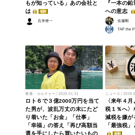
もが知っている」あの会社と
『一本の鉛
は
への意志
有料
石井僚一
佐藤剛
TAP the 
教養・カルチャー
2026.01.31
ニュース
2026.
ロト６で３億2000万円を当て
〈来年４月
た男が、波乱万丈の末にたど
税１％へ〉
り着いた「お金」「仕事」
減税を嫌が
「幸福」の答え「再び高額当
「最強税」
選を手にしたら買いたいもの
有料