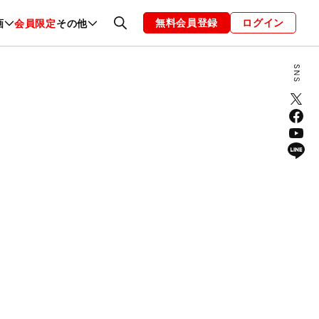
無料会員登録
ログイン
画
会員限定
その他
ファッション
恋愛・結婚
編集部
お知らせ