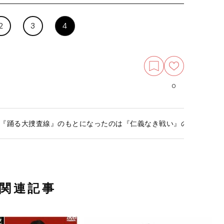
2
3
4
0
『踊る大捜査線』のもとになったのは『仁義なき戦い』のヤクザ的世
関連記事