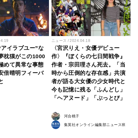
04.19
ニュース
2024.04.18
“アイラブユー”な
〈宮沢りえ・女優デビュー
枕獏がこの1000
作〉『ぼくらの七日間戦争』
極めて異常な事態
作者・宗田理さん死去。「当
安倍晴明フィーバ
時から圧倒的な存在感」共演
と
者が語る大女優の少女時代と
今も記憶に残る「ふんどし」
「ヘアヌード」「ぶっとび」
河合桃子
集英社オンライン編集部ニュース班