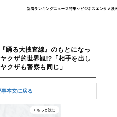
特集一覧を見る
漫画一覧を見る
新着
ランキング
ニュース
特集
ビジネス
エンタメ
漫
養・カルチャー
暮らし
スポーツ
ヘルスケア
美容
グルメ
『踊る大捜査線』のもとになっ
ヤクザ的世界観!?「相手を出し
はヤクザも警察も同じ」
記事本文に戻る
もっと読む
arrow_forward_ios