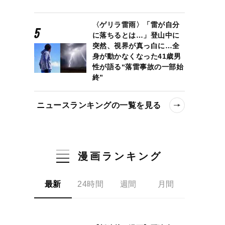
〈ゲリラ雷雨〉「雷が自分
に落ちるとは…」登山中に
突然、視界が真っ白に…全
身が動かなくなった41歳男
性が語る“落雷事故の一部始
終”
ニュースランキングの一覧を見る
漫画ランキング
最新
24時間
週間
月間