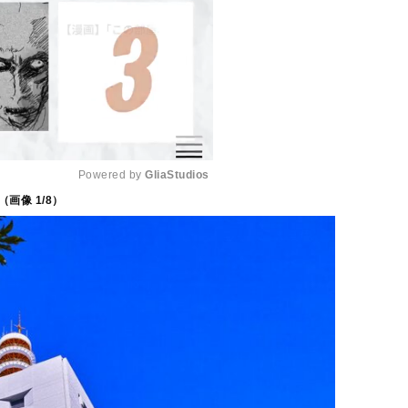
Powered by 
GliaStudios
（画像
1
/8）
M
u
t
e