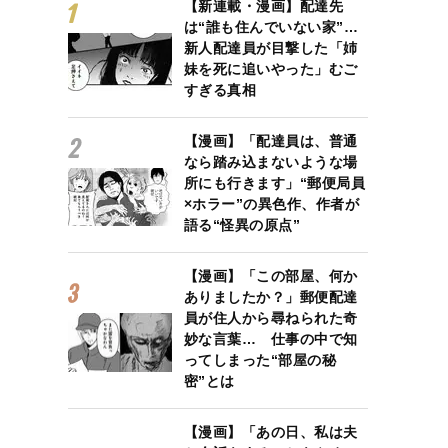
【新連載・漫画】配達先
は“誰も住んでいない家”…
新人配達員が目撃した「姉
妹を死に追いやった」むご
すぎる真相
【漫画】「配達員は、普通
なら踏み込まないような場
所にも行きます」“郵便局員
×ホラー”の異色作、作者が
語る“怪異の原点”
【漫画】「この部屋、何か
ありましたか？」郵便配達
員が住人から尋ねられた奇
妙な言葉… 仕事の中で知
ってしまった“部屋の秘
密”とは
【漫画】「あの日、私は夫