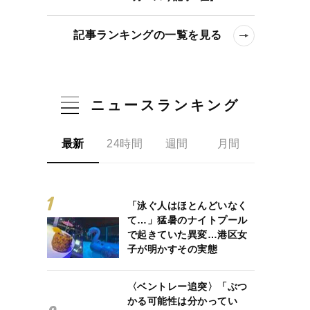
記事ランキングの一覧を見る
ニュースランキング
最新
24時間
週間
月間
界観!?「相手を出し抜いて組織を守り抜くのはヤクザも警察も同じ
「泳ぐ人はほとんどいなく
て…」猛暑のナイトプール
で起きていた異変…港区女
子が明かすその実態
〈ベントレー追突〉「ぶつ
かる可能性は分かってい