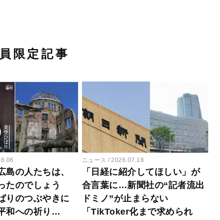
員限定記事
08.06
ニュース
2026.07.18
広島の人たちは、
「日経に紹介してほしい」が
ったのでしょう
合言葉に…新聞社の“記者流出
ばりのつぶやきに
ドミノ”が止まらない
平和への祈り…
「TikToker化まで求められ