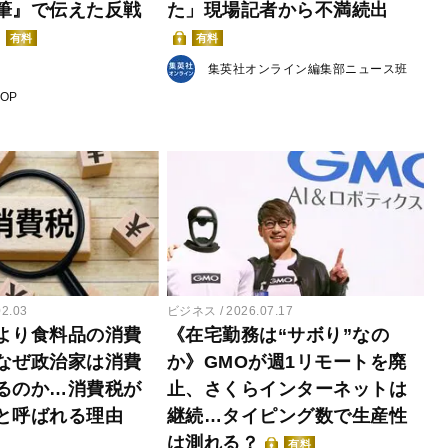
筆』で伝えた反戦
た」現場記者から不満続出
有料
有料
集英社オンライン編集部ニュース班
POP
02.03
ビジネス
2026.07.17
より食料品の消費
《在宅勤務は“サボり”なの
なぜ政治家は消費
か》GMOが週1リモートを廃
るのか…消費税が
止、さくらインターネットは
と呼ばれる理由
継続…タイピング数で生産性
は測れる？
有料