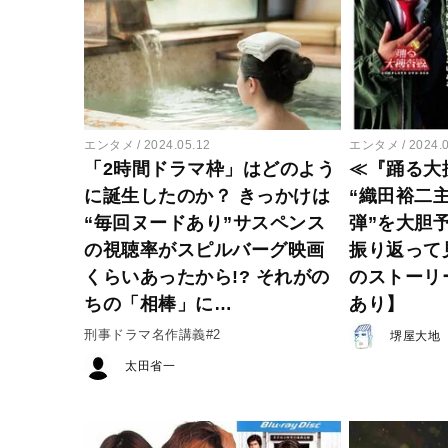
エンタメ
2024.05.12
エンタメ
2024.
「2時間ドラマ枠」はどのよう
≪『踊る大
に誕生したのか？ きっかけは
“織田裕二
“毎回ヌードあり”サスペンス
弾”を大胆
の視聴率がスピルバーグ映画
振り返って
くらいあったから!? それがの
のストーリ
ちの「相棒」に…
あり】
刑事ドラマ名作講義#2
堺屋大地
太田省一