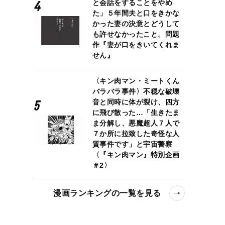
と会話をすることをやめ
た」５年間夫と口をきかな
かった妻の決意とどうして
も許せなかったこと。問題
作『妻が口をきいてくれま
せん』
〈キン肉マン・ミートくん
バラバラ事件〉不穏な破壊
音と同時に体が裂け、四方
に飛び散った…「生きたま
ま分解し、悪魔超人７人で
７か所に拉致した奇怪な人
質事件です」と宇宙警察
〈『キン肉マン』特別企画
＃2〉
漫画ランキングの一覧を見る