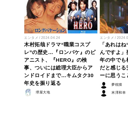
エンタメ
2024.04.24
エンタメ
2024.
木村拓哉ドラマ“職業コスプ
「あれはね
レ”の歴史…『ロンバケ』のピ
んですよ」夢
アニスト、『HERO』の検
年の中でも
事、ついには総理大臣からア
だと感じる
ンドロイドまで…キムタク30
ーに思うこ
年史を振り返る
夢枕獏
堺屋大地
米澤和幸