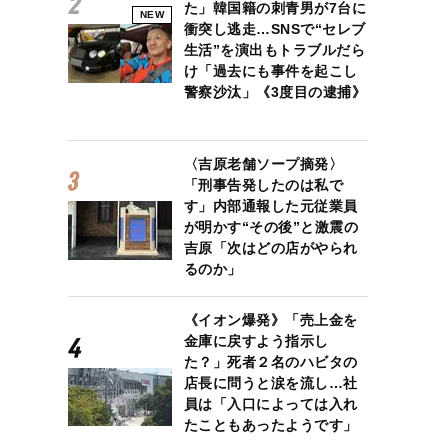
た」韓国籍の刺青男が7台に
NEW
衝突し逃走…SNSで“セレブ
生活”を演出もトラブルだら
け「過去にも事件を起こし
警察沙汰」《3度目の逮捕》
〈吉原老舗ソープ摘発〉
「刑事告発したのは私で
す」内部通報した元従業員
が明かす“その後”と激震の
吉原「次はどの店がやられ
るのか」
《イオン爆発》「売上金を
金庫に戻すよう指示し
た？」死者２名のハビタの
店長に問うと涙を流し…社
員は「入口によっては入れ
たこともあったようです」