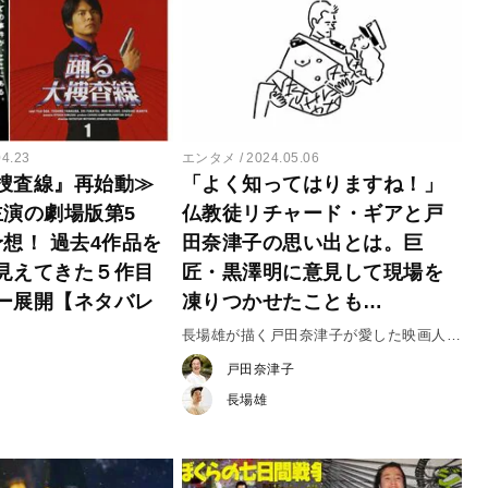
04.23
エンタメ
2024.05.06
捜査線』再始動≫
「よく知ってはりますね！」
主演の劇場版第5
仏教徒リチャード・ギアと戸
予想！ 過去4作品を
田奈津子の思い出とは。巨
見えてきた５作目
匠・黒澤明に意見して現場を
ー展開【ネタバレ
凍りつかせたことも…
長場雄が描く戸田奈津子が愛した映画人
vol.37 リチャード・ギア
戸田奈津子
長場雄