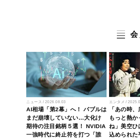
会
ニュース
2026.08.03
エンタメ
2025.
AI相場「第2幕」へ！ バブルは
「あの時、
まだ崩壊していない…大化け
もっと熱か
期待の注目銘柄５選！ NVIDIA
ね」美空ひ
一強時代に終止符を打つ「誰
込められた