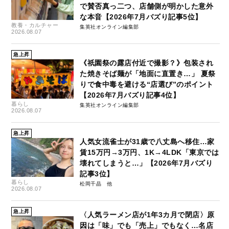
で賛否真っ二つ、店舗側が明かした意外
な本音【2026年7月バズり記事5位】
教養・カルチャー
集英社オンライン編集部
2026.08.07
急上昇
《祇園祭の露店付近で撮影？》包装され
た焼きそば麺が「地面に直置き…」 夏祭
りで食中毒を避ける“店選び”のポイント
【2026年7月バズり記事4位】
暮らし
集英社オンライン編集部
2026.08.07
急上昇
人気女流雀士が31歳で八丈島へ移住…家
賃15万円→3万円、1K→4LDK「東京では
壊れてしまうと…」【2026年7月バズり
記事3位】
暮らし
松岡千晶
2026.08.07
急上昇
〈人気ラーメン店が1年3カ月で閉店〉原
因は「味」でも「売上」でもなく…名店