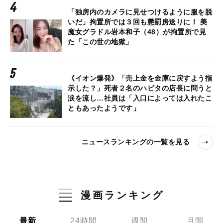
「独房内のカメラに見せつけるように服を脱
いだ」拘置所では３回も懲罰房送りに！ 美
魔女グラドル岩本和子（48）が拘置所で見
た「この世の地獄」
《イオン爆発》「売上金を金庫に戻すよう指
示した？」死者２名のハビタの店長に問うと
涙を流し…社員は「入口によっては入れたこ
ともあったようです」
ニュースランキングの一覧を見る
漫画ランキング
最新
24時間
週間
月間