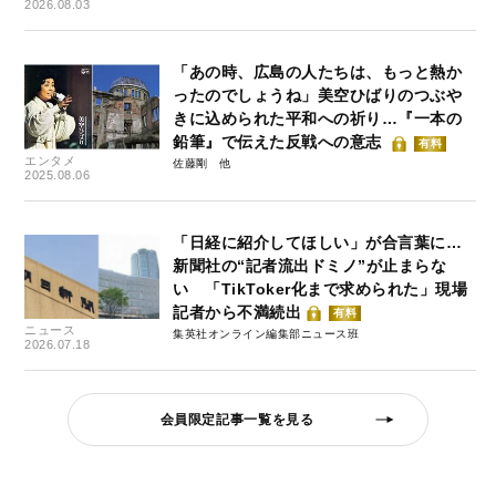
2026.08.03
「あの時、広島の人たちは、もっと熱か
ったのでしょうね」美空ひばりのつぶや
きに込められた平和への祈り…『一本の
鉛筆』で伝えた反戦への意志
有料
エンタメ
佐藤剛
2025.08.06
「日経に紹介してほしい」が合言葉に…
新聞社の“記者流出ドミノ”が止まらな
い 「TikToker化まで求められた」現場
記者から不満続出
有料
ニュース
集英社オンライン編集部ニュース班
2026.07.18
会員限定記事一覧を見る