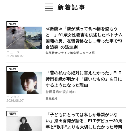
新着記事
NEW
≪飯能≫「腹が減って食べ物を盗もう
と…」91歳女性殺害を供述したベトナム
国籍の男、在留資格なし…奪った車で“3
台追突”の逃走劇
ニュース
集英社オンライン編集部ニュース班
2026.08.07
NEW
「昔の私なら絶対に言えなかった」ELT
持田香織が明かす「嫌いなもの」を口に
するようになった理由
持田香織の現在地#2
エンタメ
黒島暁生
2026.08.07
NEW
「子どもにとっては私しか母親がいな
い」持田香織が語る、ELTデビュー30周
年と“歌手”よりも大切にしたかった時間