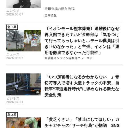
持田香織の現在地#1
エンタメ
2026.08.07
黒島暁生
急上昇
《イオンモール熊本爆発》避難後になぜ
再入館できた？ハビタ幹部は「気をつけ
て行ってらっしゃいと…モール職員は引
き止めなかった」と主張、イオンは「運
用を徹底できなかった可能性」
ニュース
2026.08.07
集英社オンライン編集部ニュース班
「いつ加害者になるかわからない…」青
切符導入で増す大型トラックの不安、自
転車“車道走行時代”に求められる新たな
安全対策
ビジネス
2026.07.21
急上昇
「貧乏くさい」「禁止にしてほしい」ガ
チャガチャの“サーチ行為”が物議 SNS