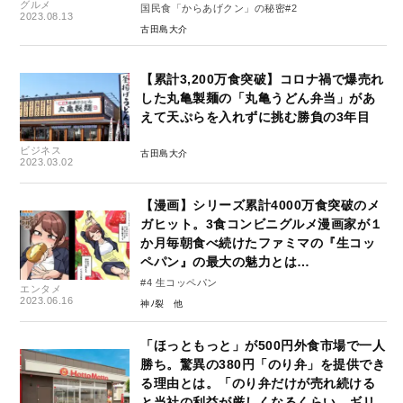
グルメ
国民食「からあげクン」の秘密#2
2023.08.13
古田島大介
【累計3,200万食突破】コロナ禍で爆売れ
した丸亀製麺の「丸亀うどん弁当」があ
えて天ぷらを入れずに挑む勝負の3年目
ビジネス
古田島大介
2023.03.02
【漫画】シリーズ累計4000万食突破のメ
ガヒット。3食コンビニグルメ漫画家が１
か月毎朝食べ続けたファミマの『生コッ
ペパン』の最大の魅力とは…
#4 生コッペパン
エンタメ
2023.06.16
神ﾉ裂
「ほっともっと」が500円外食市場で一人
勝ち。驚異の380円「のり弁」を提供でき
る理由とは。「のり弁だけが売れ続ける
と当社の利益が厳しくなるくらい、ギリ