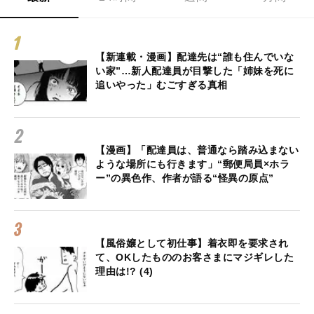
【新連載・漫画】配達先は“誰も住んでいな
い家”…新人配達員が目撃した「姉妹を死に
追いやった」むごすぎる真相
【漫画】「配達員は、普通なら踏み込まない
ような場所にも行きます」“郵便局員×ホラ
ー”の異色作、作者が語る“怪異の原点”
【風俗嬢として初仕事】着衣即を要求され
て、OKしたもののお客さまにマジギレした
理由は!? (4)