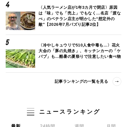
〈人気ラーメン店が1年3カ月で閉店〉原因
は「味」でも「売上」でもなく…名店「渡な
べ」のベテラン店主が明かした“想定外の
敵”【2026年7月バズり記事2位】
〈冷やしキュウリで510人食中毒も…〉花火
大会の「豚の丸焼き」、キッチンカーの「ケ
バブ」も…酷暑の夏祭りで注意したい食べ物
記事ランキングの一覧を見る
ニュースランキング
最新
24時間
週間
月間