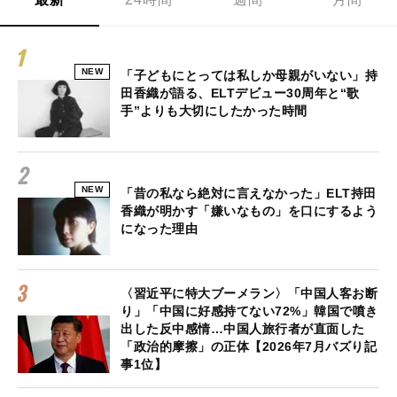
NEW
「子どもにとっては私しか母親がいない」持
田香織が語る、ELTデビュー30周年と“歌
手”よりも大切にしたかった時間
NEW
「昔の私なら絶対に言えなかった」ELT持田
香織が明かす「嫌いなもの」を口にするよう
になった理由
〈習近平に特大ブーメラン〉「中国人客お断
り」「中国に好感持てない72%」韓国で噴き
出した反中感情…中国人旅行者が直面した
「政治的摩擦」の正体【2026年7月バズり記
事1位】