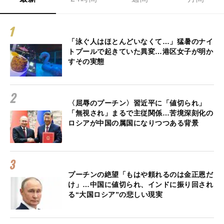
「泳ぐ人はほとんどいなくて…」猛暑のナイ
トプールで起きていた異変…港区女子が明か
すその実態
〈屈辱のプーチン〉習近平に「値切られ」
「無視され」まるで主従関係…苦境深刻化の
ロシアが中国の属国になりつつある背景
プーチンの絶望「もはや頼れるのは金正恩だ
け」…中国に値切られ、インドに振り回され
る“大国ロシア”の悲しい現実