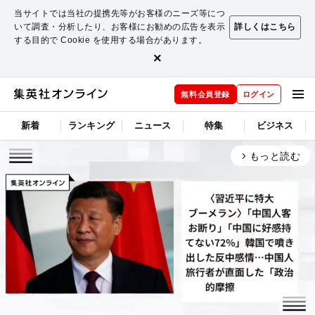
当サイトでは当社の提携先等がお客様のニーズ等につ
いて調査・分析したり、お客様にお勧めの広告を表示
詳しくはこちら
する目的で Cookie を使用する場合があります。
×
無料会員登録
ログイン
新着
ランキング
ニュース
特集
ビジネス
もっと読む
arrow_forward_ios