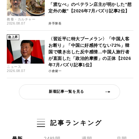
「渡なべ」のベテラン店主が明かした“想
定外の敵”【2026年7月バズり記事2位】
教養・カルチャー
2026.08.07
井手隊長
急上昇
〈習近平に特大ブーメラン〉「中国人客
お断り」「中国に好感持てない72%」韓
国で噴き出した反中感情…中国人旅行者
が直面した「政治的摩擦」の正体【2026
年7月バズり記事1位】
ニュース
2026.08.07
小倉健一
新着記事一覧を見る
記事ランキング
最新
24時間
週間
月間