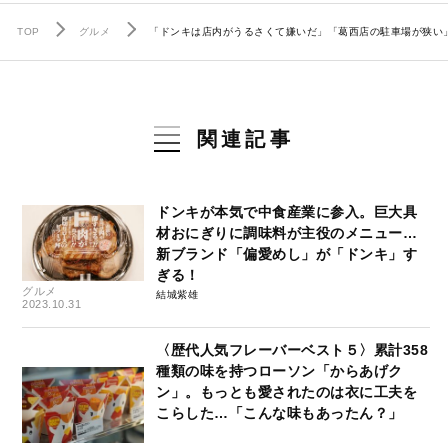
TOP
グルメ
「ドンキは店内がうるさくて嫌いだ」「葛西店の駐車場が狭い
関連記事
ドンキが本気で中食産業に参入。巨大具
材おにぎりに調味料が主役のメニュー…
新ブランド「偏愛めし」が「ドンキ」す
ぎる！
グルメ
結城紫雄
2023.10.31
〈歴代人気フレーバーベスト５〉累計358
種類の味を持つローソン「からあげク
ン」。もっとも愛されたのは衣に工夫を
こらした…「こんな味もあったん？」