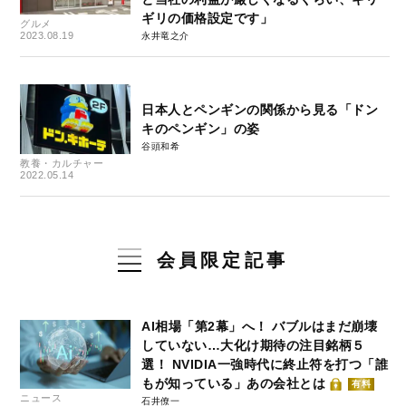
ギリの価格設定です」
グルメ
2023.08.19
永井竜之介
日本人とペンギンの関係から見る「ドン
キのペンギン」の姿
谷頭和希
教養・カルチャー
2022.05.14
会員限定記事
AI相場「第2幕」へ！ バブルはまだ崩壊
していない…大化け期待の注目銘柄５
選！ NVIDIA一強時代に終止符を打つ「誰
もが知っている」あの会社とは
有料
ニュース
石井僚一