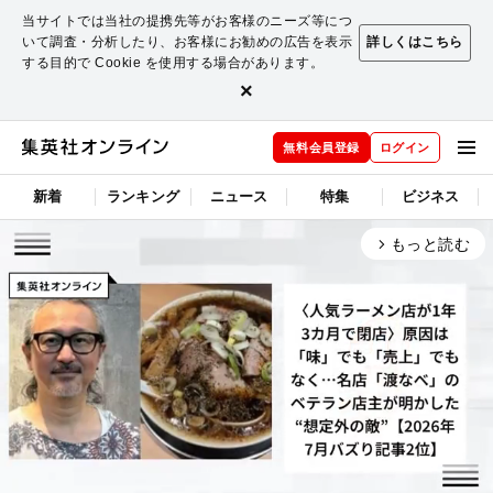
当サイトでは当社の提携先等がお客様のニーズ等につ
いて調査・分析したり、お客様にお勧めの広告を表示
詳しくはこちら
する目的で Cookie を使用する場合があります。
×
無料会員登録
ログイン
新着
ランキング
ニュース
特集
ビジネス
もっと読む
arrow_forward_ios