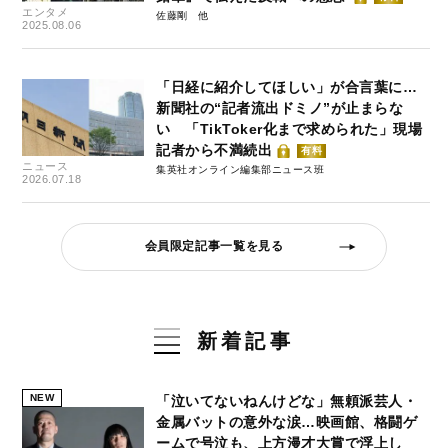
エンタメ
佐藤剛
2025.08.06
「日経に紹介してほしい」が合言葉に…
新聞社の“記者流出ドミノ”が止まらな
い 「TikToker化まで求められた」現場
記者から不満続出
有料
ニュース
集英社オンライン編集部ニュース班
2026.07.18
会員限定記事一覧を見る
新着記事
NEW
「泣いてないねんけどな」無頼派芸人・
金属バットの意外な涙…映画館、格闘ゲ
ームで号泣も、上方漫才大賞で浮上し