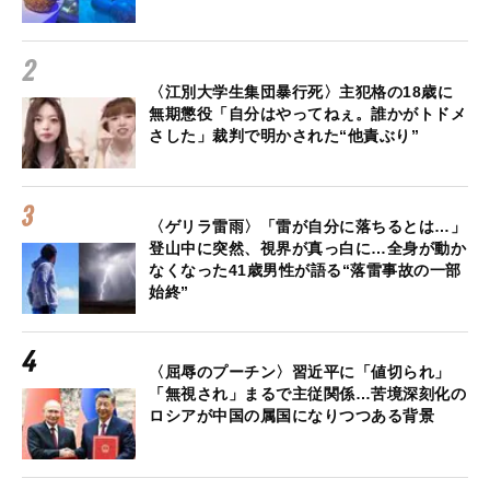
〈江別大学生集団暴行死〉主犯格の18歳に
無期懲役「自分はやってねぇ。誰かがトドメ
さした」裁判で明かされた“他責ぶり”
〈ゲリラ雷雨〉「雷が自分に落ちるとは…」
登山中に突然、視界が真っ白に…全身が動か
なくなった41歳男性が語る“落雷事故の一部
始終”
〈屈辱のプーチン〉習近平に「値切られ」
「無視され」まるで主従関係…苦境深刻化の
ロシアが中国の属国になりつつある背景