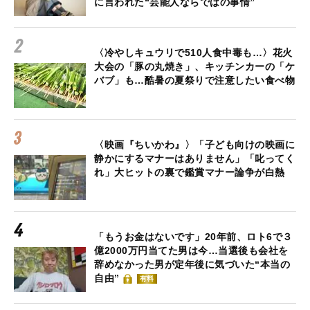
に言われた“芸能人ならではの事情”
〈冷やしキュウリで510人食中毒も…〉花火
大会の「豚の丸焼き」、キッチンカーの「ケ
バブ」も…酷暑の夏祭りで注意したい食べ物
〈映画『ちいかわ』〉「子ども向けの映画に
静かにするマナーはありません」「叱ってく
れ」大ヒットの裏で鑑賞マナー論争が白熱
「もうお金はないです」20年前、ロト6で３
億2000万円当てた男は今…当選後も会社を
辞めなかった男が定年後に気づいた“本当の
自由”
有料