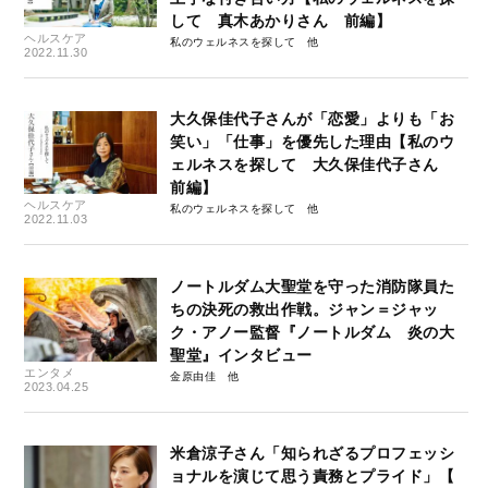
して 真木あかりさん 前編】
ヘルスケア
私のウェルネスを探して
2022.11.30
大久保佳代子さんが「恋愛」よりも「お
笑い」「仕事」を優先した理由【私のウ
ェルネスを探して 大久保佳代子さん
前編】
ヘルスケア
私のウェルネスを探して
2022.11.03
ノートルダム大聖堂を守った消防隊員た
ちの決死の救出作戦。ジャン＝ジャッ
ク・アノー監督『ノートルダム 炎の大
聖堂』インタビュー
エンタメ
金原由佳
2023.04.25
米倉涼子さん「知られざるプロフェッシ
ョナルを演じて思う責務とプライド」【