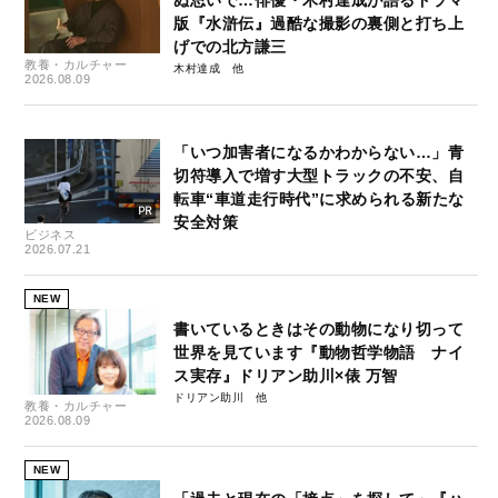
版『水滸伝』過酷な撮影の裏側と打ち上
げでの北方謙三
教養・カルチャー
木村達成
2026.08.09
「いつ加害者になるかわからない…」青
切符導入で増す大型トラックの不安、自
転車“車道走行時代”に求められる新たな
安全対策
ビジネス
2026.07.21
NEW
書いているときはその動物になり切って
世界を見ています『動物哲学物語 ナイ
ス実存』ドリアン助川×俵 万智
ドリアン助川
教養・カルチャー
2026.08.09
NEW