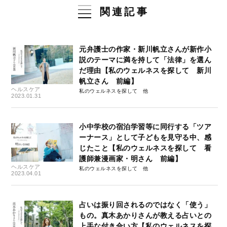
関連記事
元弁護士の作家・新川帆立さんが新作小
説のテーマに満を持して「法律」を選ん
だ理由【私のウェルネスを探して 新川
帆立さん 前編】
ヘルスケア
私のウェルネスを探して
2023.01.31
小中学校の宿泊学習等に同行する「ツア
ーナース」として子どもを見守る中、感
じたこと【私のウェルネスを探して 看
護師兼漫画家・明さん 前編】
ヘルスケア
私のウェルネスを探して
2023.04.01
占いは振り回されるのではなく「使う」
もの。真木あかりさんが教える占いとの
上手な付き合い方【私のウェルネスを探