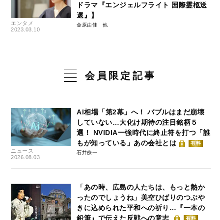
ドラマ『エンジェルフライト 国際霊柩送
還』】
エンタメ
金原由佳
2023.03.10
会員限定記事
AI相場「第2幕」へ！ バブルはまだ崩壊
していない…大化け期待の注目銘柄５
選！ NVIDIA一強時代に終止符を打つ「誰
もが知っている」あの会社とは
有料
ニュース
石井僚一
2026.08.03
「あの時、広島の人たちは、もっと熱か
ったのでしょうね」美空ひばりのつぶや
きに込められた平和への祈り…『一本の
鉛筆』で伝えた反戦への意志
有料