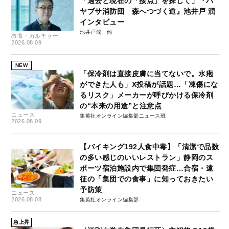
「過去と現在の「接点」を探して」『ハ
ヤブサ消防団 森へつづく道』池井戸 潤
インタビュー
池井戸潤
教養・カルチャー
2026.08.09
NEW
「保冷剤は直接皮膚に当てないで。水疱
ができた人も」X投稿が話題…「凍傷にな
るリスク」メーカーが呼びかける保冷剤
の“本来の用途”と注意点
ニュース
集英社オンライン編集部ニュース班
2026.08.09
【バイキング192人食中毒】「清潔で品数
の多い感じのいいレストラン」静岡のス
ポーツ宿泊施設内で集団発症…合宿・遠
征の「集団での食事」に知っておきたい
予防策
ニュース
2026.08.08
集英社オンライン編集部
急上昇