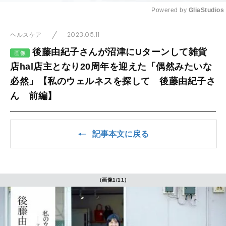
Powered by 
GliaStudios
Mute
2023.05.11
ヘルスケア
後藤由紀子さんが沼津にUターンして雑貨
画像
店hal店主となり20周年を迎えた「偶然みたいな
必然」【私のウェルネスを探して 後藤由紀子さ
ん 前編】
記事本文に戻る
（画像1/11）