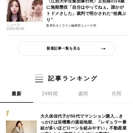
〈江別大学生集団暴行死〉主犯格の18歳
に無期懲役「自分はやってねぇ。誰かが
トドメさした」裁判で明かされた“他責ぶ
り”
ニュース
集英社オンライン編集部ニュース班
2026.08.08
新着記事一覧を見る
記事ランキング
最新
24時間
週間
月間
大久保佳代子が50代でマンション購入…き
っかけは浴槽裏の湯垢地獄、「レギュラー番
組が多いほどローンを組みやすい」不動産屋