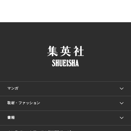
マンガ
取材・ファッション
少年マンガ
週刊少年ジャンプ
書籍
ファッション・美容
青年マンガ
ジャンプSQ.
Seventeen