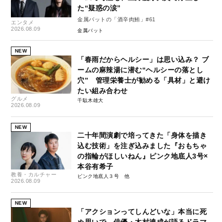
た“疑惑の涙”
金属バットの「酒辛肉鮪」#61
エンタメ
2026.08.09
金属バット
NEW
「春雨だからヘルシー」は思い込み？ ブ
ームの麻辣湯に潜む“ヘルシーの落とし
穴” 管理栄養士が勧める「具材」と避け
たい組み合わせ
グルメ
千駄木雄大
2026.08.09
NEW
二十年間演劇で培ってきた「身体を描き
込む技術」を注ぎ込みました『おもちゃ
の指輪がほしいねん』ピンク地底人3号×
本谷有希子
教養・カルチャー
ピンク地底人３号
2026.08.09
NEW
「アクションってしんどいな」本当に死
ぬ思いで…俳優・木村達成が語るドラマ