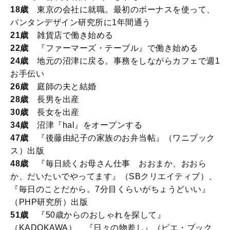
18歳
東京の会社に就職。最初のボーナスを使って、
バンタンデザイン研究所に1年間通う
21歳
雑貨店で働き始める
22歳
『ファーマーズ・テーブル』で働き始める
24歳
地元の沼津に戻る。事務をしながらカフェで週1
お手伝い
26歳
庭師の夫と結婚
28歳
長男を出産
30歳
長女を出産
34歳
沼津『hal』をオープンする
47歳
『後藤由紀子の家族のお弁当帖』（ワニブック
ス）出版
48歳
『毎日続くお母さん仕事 おおまか、おおら
か、だいたいでやってます』（SBクリエイティブ）、
『毎日のことだから。7分目くらいがちょうどいい』
（PHP研究所）出版
51歳
『50歳からのおしゃれを探して』
（KADOKAWA）、『日々の物差し』（ピエ・ブック