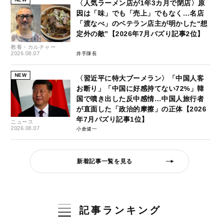
〈人気ラーメン店が1年3カ月で閉店〉原
因は「味」でも「売上」でもなく…名店
「渡なべ」のベテラン店主が明かした“想
定外の敵”【2026年7月バズり記事2位】
教養・カルチャー
2026.08.07
井手隊長
NEW
〈習近平に特大ブーメラン〉「中国人客
お断り」「中国に好感持てない72%」韓
国で噴き出した反中感情…中国人旅行者
が直面した「政治的摩擦」の正体【2026
年7月バズり記事1位】
ニュース
2026.08.07
小倉健一
新着記事一覧を見る
記事ランキング