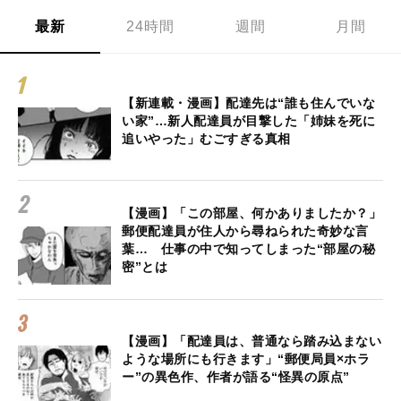
最新
24時間
週間
月間
【新連載・漫画】配達先は“誰も住んでいな
い家”…新人配達員が目撃した「姉妹を死に
追いやった」むごすぎる真相
【漫画】「この部屋、何かありましたか？」
郵便配達員が住人から尋ねられた奇妙な言
葉… 仕事の中で知ってしまった“部屋の秘
密”とは
【漫画】「配達員は、普通なら踏み込まない
ような場所にも行きます」“郵便局員×ホラ
ー”の異色作、作者が語る“怪異の原点”