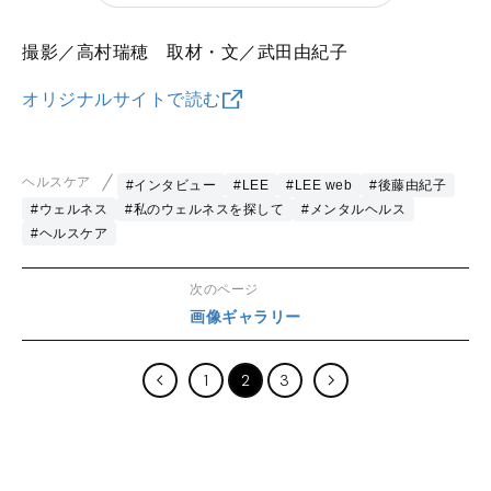
撮影／高村瑞穂 取材・文／武田由紀子
オリジナルサイトで読む
ヘルスケア
#インタビュー
#LEE
#LEE web
#後藤由紀子
#ウェルネス
#私のウェルネスを探して
#メンタルヘルス
#ヘルスケア
次のページ
画像ギャラリー
1
2
3