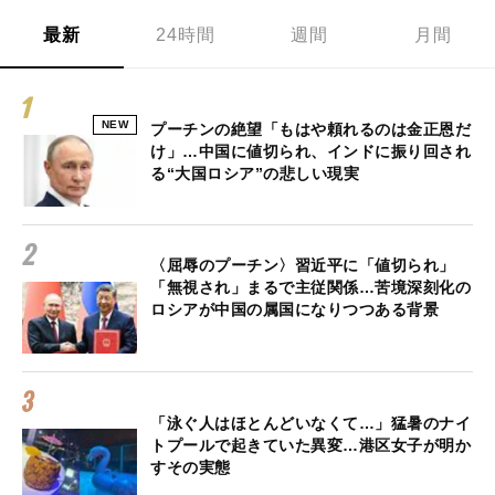
最新
24時間
週間
月間
NEW
プーチンの絶望「もはや頼れるのは金正恩だ
け」…中国に値切られ、インドに振り回され
る“大国ロシア”の悲しい現実
〈屈辱のプーチン〉習近平に「値切られ」
「無視され」まるで主従関係…苦境深刻化の
ロシアが中国の属国になりつつある背景
「泳ぐ人はほとんどいなくて…」猛暑のナイ
トプールで起きていた異変…港区女子が明か
すその実態