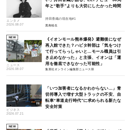
年と“歌手”よりも大切にしたかった時間
持田香織の現在地#1
エンタメ
2026.08.07
黒島暁生
NEW
《イオンモール熊本爆発》避難後になぜ
再入館できた？ハビタ幹部は「気をつけ
て行ってらっしゃいと…モール職員は引
き止めなかった」と主張、イオンは「運
用を徹底できなかった可能性」
ニュース
2026.08.07
集英社オンライン編集部ニュース班
「いつ加害者になるかわからない…」青
切符導入で増す大型トラックの不安、自
転車“車道走行時代”に求められる新たな
安全対策
ビジネス
2026.07.21
NEW