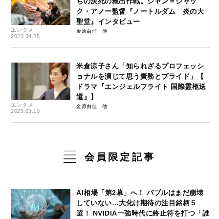
ちの決死の救出作戦。ジャン＝ジャッ
ク・アノー監督『ノートルダム 炎の大
聖堂』インタビュー
エンタメ
金原由佳
2023.04.25
米倉涼子さん「知られざるプロフェッシ
ョナルを演じて思う責務とプライド」【
ドラマ『エンジェルフライト 国際霊柩送
還』】
エンタメ
金原由佳
2023.03.10
会員限定記事
AI相場「第2幕」へ！ バブルはまだ崩壊
していない…大化け期待の注目銘柄５
選！ NVIDIA一強時代に終止符を打つ「誰