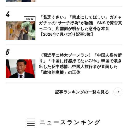
「貧乏くさい」「禁止にしてほしい」ガチャ
NEW
ガチャの“サーチ行為”が物議 SNSで賛否真
っ二つ、店舗側が明かした意外な本音
【2026年7月バズり記事5位】
〈習近平に特大ブーメラン〉「中国人客お断
り」「中国に好感持てない72%」韓国で噴き
出した反中感情…中国人旅行者が直面した
「政治的摩擦」の正体
記事ランキングの一覧を見る
ニュースランキング