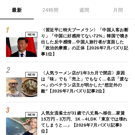
最新
24時間
週間
月間
〈習近平に特大ブーメラン〉「中国人客お断
NEW
り」「中国に好感持てない72%」韓国で噴き
出した反中感情…中国人旅行者が直面した
「政治的摩擦」の正体【2026年7月バズり記
事1位】
〈人気ラーメン店が1年3カ月で閉店〉原因
NEW
は「味」でも「売上」でもなく…名店「渡な
べ」のベテラン店主が明かした“想定外の
敵”【2026年7月バズり記事2位】
人気女流雀士が31歳で八丈島へ移住…家賃
NEW
15万円→3万円、1K→4LDK「東京では壊れ
てしまうと…」【2026年7月バズり記事3
位】