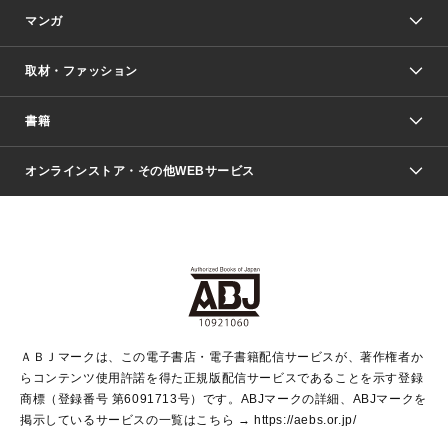
マンガ
取材・ファッション
少年マンガ
週刊少年ジャンプ
書籍
ファッション・美容
青年マンガ
ジャンプSQ.
Seventeen
週刊ヤングジャンプ
オンラインストア・その他WEBサービス
文芸・文庫・総合
芸能・情報・スポーツ
少女マンガ
Vジャンプ
non-no Web
ヤングジャンプ定期購読デジタル
すばる
Myojo
オンラインストア
りぼん
学芸・ノンフィクション・新書
最強ジャンプ
女性マンガ
@BAILA
ヤンジャン＋
小説すばる
週プレNEWS
マーガレット
集英社OTOコンテンツ
集英社 学芸編集部
少年ジャンプ＋
その他WEBサービス
クッキー
ライトノベル・ノベライズ
MAQUIA ONLINE
となりのヤングジャンプ
集英社 文芸ステーション
週プレ グラジャパ！
別冊マーガレット
SHUEISHA MANGA-ART HERITAGE
集英社 ビジネス書
ゼブラック
ココハナ
SHUEISHA ADNAVI
SPUR.JP
集英社Webマガジン Cobalt
グランドジャンプ
web 集英社文庫
キッズ
web Sportiva
マンガMee
ジャンプキャラクターズストア
集英社新書
ジャンプルーキー！
月刊オフィスユー
ＡＢＪマークは、この電子書店・電子書籍配信サービスが、著作権者か
EDITOR'S LAB
LEE
集英社オレンジ文庫
ウルトラジャンプ
青春と読書
パラスポ＋！
らコンテンツ使用許諾を得た正規版配信サービスであることを示す登録
集英社みらい文庫
リマコミ＋
HAPPY PLUS STORE
集英社新書プラス
ジャンプTOON
商標（登録番号 第6091713号）です。ABJマークの詳細、ABJマークを
Marisol
シフォン文庫
アジア人物史
S-KIDS.LAND
マンガMeets
掲示しているサービスの一覧はこちら →
https://aebs.or.jp/
shueisha vox
よみタイ
S-MANGA
Web éclat
ダッシュエックス文庫