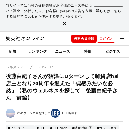
当サイトでは当社の提携先等がお客様のニーズ等につ
いて調査・分析したり、お客様にお勧めの広告を表示
詳しくはこちら
する目的で Cookie を使用する場合があります。
×
無料会員登録
ログイン
新着
ランキング
ニュース
特集
ビジネス
2023.05.11
ヘルスケア
後藤由紀子さんが沼津にUターンして雑貨店hal
店主となり20周年を迎えた「偶然みたいな必
然」【私のウェルネスを探して 後藤由紀子さ
ん 前編】
私のウェルネスを探して
LEE編集部
#インタビュー
#LEE
#LEE web
#後藤由紀子
#ウェルネス