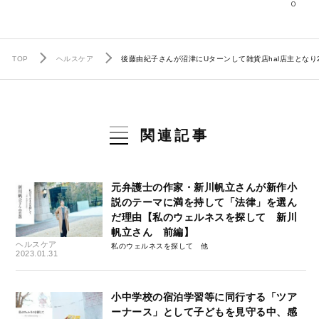
0
TOP
ヘルスケア
後藤由紀子さんが沼津にUターンして雑貨店hal店主とな
関連記事
元弁護士の作家・新川帆立さんが新作小
説のテーマに満を持して「法律」を選ん
だ理由【私のウェルネスを探して 新川
帆立さん 前編】
ヘルスケア
私のウェルネスを探して
2023.01.31
小中学校の宿泊学習等に同行する「ツア
ーナース」として子どもを見守る中、感