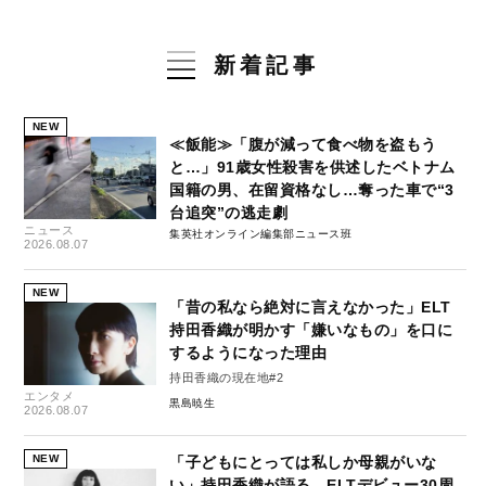
新着記事
NEW
≪飯能≫「腹が減って食べ物を盗もう
と…」91歳女性殺害を供述したベトナム
国籍の男、在留資格なし…奪った車で“3
台追突”の逃走劇
ニュース
集英社オンライン編集部ニュース班
2026.08.07
NEW
「昔の私なら絶対に言えなかった」ELT
持田香織が明かす「嫌いなもの」を口に
するようになった理由
持田香織の現在地#2
エンタメ
黒島暁生
2026.08.07
NEW
「子どもにとっては私しか母親がいな
い」持田香織が語る、ELTデビュー30周