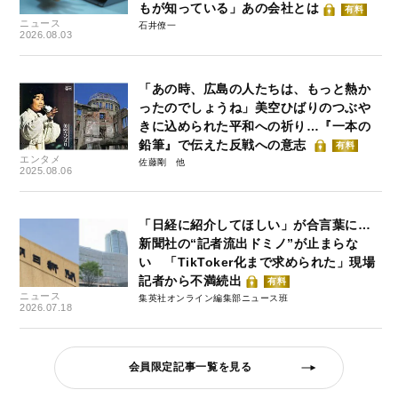
もが知っている」あの会社とは
有料
ニュース
石井僚一
2026.08.03
「あの時、広島の人たちは、もっと熱か
ったのでしょうね」美空ひばりのつぶや
きに込められた平和への祈り…『一本の
鉛筆』で伝えた反戦への意志
有料
エンタメ
佐藤剛
2025.08.06
「日経に紹介してほしい」が合言葉に…
新聞社の“記者流出ドミノ”が止まらな
い 「TikToker化まで求められた」現場
記者から不満続出
有料
ニュース
集英社オンライン編集部ニュース班
2026.07.18
会員限定記事一覧を見る