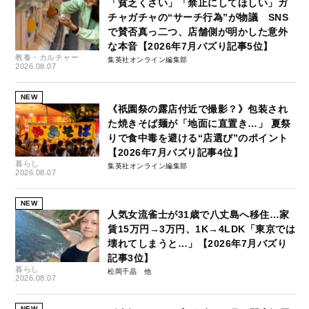
「貧乏くさい」「禁止にしてほしい」ガ
チャガチャの“サーチ行為”が物議 SNS
で賛否真っ二つ、店舗側が明かした意外
な本音【2026年7月バズり記事5位】
教養・カルチャー
集英社オンライン編集部
2026.08.07
NEW
《祇園祭の露店付近で撮影？》包装され
た焼きそば麺が「地面に直置き…」 夏祭
りで食中毒を避ける“店選び”のポイント
【2026年7月バズり記事4位】
暮らし
集英社オンライン編集部
2026.08.07
NEW
人気女流雀士が31歳で八丈島へ移住…家
賃15万円→3万円、1K→4LDK「東京では
壊れてしまうと…」【2026年7月バズり
記事3位】
暮らし
松岡千晶
2026.08.07
NEW