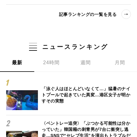
記事ランキングの一覧を見る
ニュースランキング
最新
24時間
週間
月間
「泳ぐ人はほとんどいなくて…」猛暑のナイ
トプールで起きていた異変…港区女子が明か
すその実態
〈ベントレー追突〉「ぶつかる可能性は分か
っていた」韓国籍の刺青男が7台に衝突し逃
走…SNSで“セレブ生活”を演出もトラブルだ