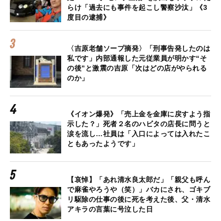
らけ「過去にも事件を起こし警察沙汰」《3
度目の逮捕》
〈吉原老舗ソープ摘発〉「刑事告発したのは
私です」内部通報した元従業員が明かす“そ
の後”と激震の吉原「次はどの店がやられる
のか」
《イオン爆発》「売上金を金庫に戻すよう指
示した？」死者２名のハビタの店長に問うと
涙を流し…社員は「入口によっては入れたこ
ともあったようです」
【哀悼】「あれ清水良太郎だ」「親父も呼ん
で麻雀やろうや（笑）」バカにされ、ゴキブ
リ駆除の仕事の後に死を考えた後、父・清水
アキラの言葉に号泣した日