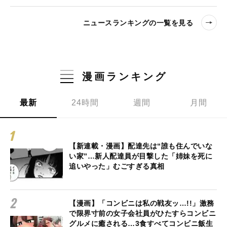
ニュースランキングの一覧を見る
漫画ランキング
最新
24時間
週間
月間
【新連載・漫画】配達先は“誰も住んでいな
い家”…新人配達員が目撃した「姉妹を死に
追いやった」むごすぎる真相
【漫画】「コンビニは私の戦友ッ…!!」激務
で限界寸前の女子会社員がひたすらコンビニ
グルメに癒される…3食すべてコンビニ飯生