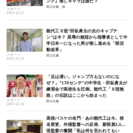
ンク』推しキャラは誰だ？
田口元義
スポーツ
2023.12.27
能代工９冠“田臥勇太の次のキャプテ
ン”は今？ 屈辱の無冠から指導者として中
学日本一になった男が推し進める「部活
動改革」
スポーツ
田口元義
2023.12.23
「足は遅い。ジャンプ力もないのにな
ぜ？」”170センチ”の中学生・田臥勇太が
練習会で高校生を圧倒。能代工「９冠無
敗」の伝説はここから始まった
スポーツ
田口元義
2023.12.15
高校バスケの名門・あの能代工は今。校
名変更、外様監督への反発、新部員3人…
現監督の奮闘「私は何を言われてもい