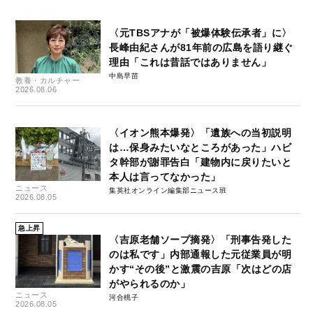
〈元TBSアナが「被爆体験伝承者」に〉
長峰由紀さんが81年前の広島を語り継ぐ
理由「これは昔話ではありません」
中島早苗
教養・カルチャー
2026.08.06
〈イオン熊本爆発〉「遺族への当初説明
は…保身みたいなところがあった」ハビ
タ幹部が謝罪告白「建物内に戻りたいと
本人は言ってなかった」
ニュース
集英社オンライン編集部ニュース班
2026.08.05
急上昇
〈吉原老舗ソープ摘発〉「刑事告発した
のは私です」内部通報した元従業員が明
かす“その後”と激震の吉原「次はどの店
がやられるのか」
ニュース
河合桃子
2026.08.05