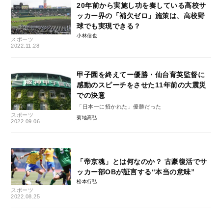
20年前から実施し功を奏している高校サ
ッカー界の「補欠ゼロ」施策は、高校野
球でも実現できる？
小林信也
スポーツ
2022.11.28
甲子園を終えてー優勝・仙台育英監督に
感動のスピーチをさせた11年前の大震災
での決意
「日本一に招かれた」優勝だった
スポーツ
菊地高弘
2022.09.06
「帝京魂」とは何なのか？ 古豪復活でサ
ッカー部OBが証言する“本当の意味”
松本行弘
スポーツ
2022.08.25