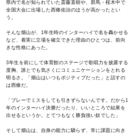
県内で名が知られていた斎藤直樹や、群馬・桜木中で
全国大会に出場した西條佑治のほうが高かったとい
う。
そんな畑山が、1年生時のインターハイで名を轟かせる
など、着実に立場を確立できた理由のひとつは、前向
きな性格にあった。
3年生を前にして体育館のステージで歌唱力を披露する
度胸、誰とでも気さくにコミュニケーションをとれる
明るさ。「畑山はいつもポジティブだった」と話すの
は西條だ。
「プレーでミスをしても引きずらないんです。だから1
年のインターハイ決勝だったり、いいところで結果を
出せるというか。とてつもなく勝負強い奴でした」
そして畑山は、自身の能力に驕らず、常に課題に向き