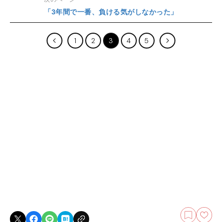
「3年間で一番、負ける気がしなかった」
1
2
3
4
5