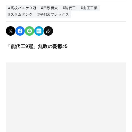
#高校バスケ９冠
#田臥勇太
#能代工
#山王工業
#スラムダンク
#宇都宮ブレックス
「能代工9冠」無敗の憂鬱♯5