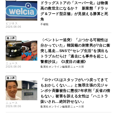
ドラッグストアの「スーパー化」は物価
高の救世主になるか？ 新業態「ドラッ
グ＆フード型店舗」が見据える勝算と死
角
ビジネス
不破聡
2026.08.06
急上昇
〈ベントレー追突〉「ぶつかる可能性は
分かっていた」韓国籍の刺青男が7台に衝
突し逃走…SNSで“セレブ生活”を演出も
トラブルだらけ「過去にも事件を起こし
警察沙汰」《3度目の逮捕》
ニュース
2026.08.06
集英社オンライン編集部ニュース班
急上昇
「ロケバスはスタッフがいつ戻ってきて
もおかしくない…」と無罪主張の元ジャ
ンポケ斉藤被告に懲役7年求刑「反省の情
もない」被害を訴える女性は「ハニトラ
扱いされ…絶対許せない」
ニュース
2026.08.06
集英社オンライン編集部ニュース班