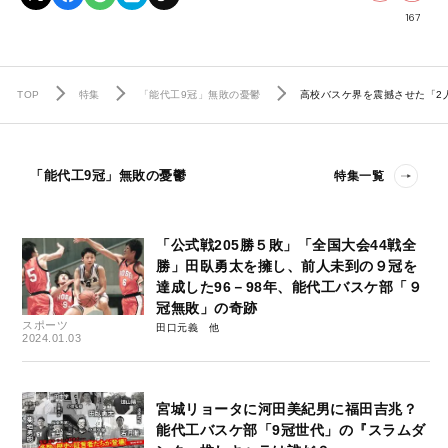
167
TOP
特集
「能代工9冠」無敗の憂鬱
高校バスケ界を震撼させた「2
「能代工9冠」無敗の憂鬱
特集一覧
「公式戦205勝５敗」「全国大会44戦全
勝」田臥勇太を擁し、前人未到の９冠を
達成した96－98年、能代工バスケ部「９
冠無敗」の奇跡
スポーツ
田口元義
2024.01.03
宮城リョータに河田美紀男に福田吉兆？
能代工バスケ部「9冠世代」の『スラムダ