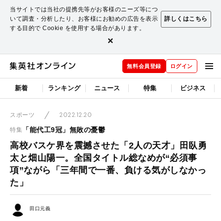
当サイトでは当社の提携先等がお客様のニーズ等につ
いて調査・分析したり、お客様にお勧めの広告を表示
詳しくはこちら
する目的で Cookie を使用する場合があります。
×
無料会員登録
ログイン
新着
ランキング
ニュース
特集
ビジネス
2022.12.20
スポーツ
「能代工9冠」無敗の憂鬱
特集
高校バスケ界を震撼させた「2人の天才」田臥勇
太と畑山陽一。全国タイトル総なめが“必須事
項”ながら「三年間で一番、負ける気がしなかっ
た」
田口元義