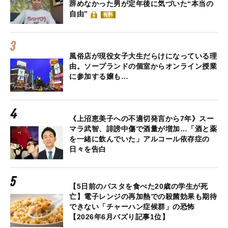
辞めなかった男が定年後に気づいた“本当の
自由”
有料
風俗店が現役女子大生だらけになっている理
由。ソープランドの個室からオンライン授業
に参加する嬢も…
《上沼恵美子への不適切発言から7年》スー
マラ武智、誹謗中傷で酒量が増加…「酒と薬
を一緒に飲んでいた」アルコール依存症の
日々を告白
【5日前のパスタを食べた20歳の学生が死
亡】電子レンジの再加熱での殺菌効果も期待
できない「チャーハン症候群」の恐怖
【2026年6月バズり記事1位】