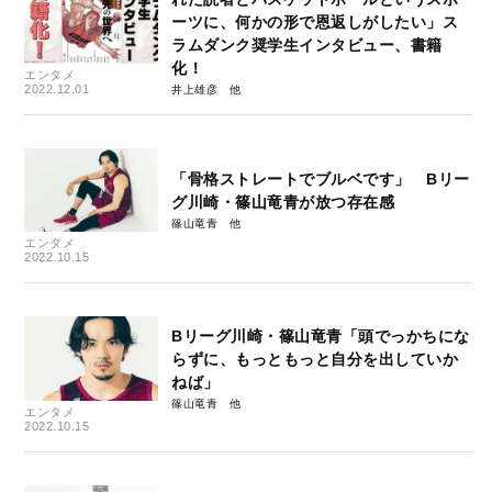
ーツに、何かの形で恩返しがしたい」ス
ラムダンク奨学生インタビュー、書籍
化！
エンタメ
2022.12.01
井上雄彦
「骨格ストレートでブルベです」 Bリー
グ川崎・篠山竜青が放つ存在感
篠山竜青
エンタメ
2022.10.15
Bリーグ川崎・篠山竜青「頭でっかちにな
らずに、もっともっと自分を出していか
ねば」
篠山竜青
エンタメ
2022.10.15