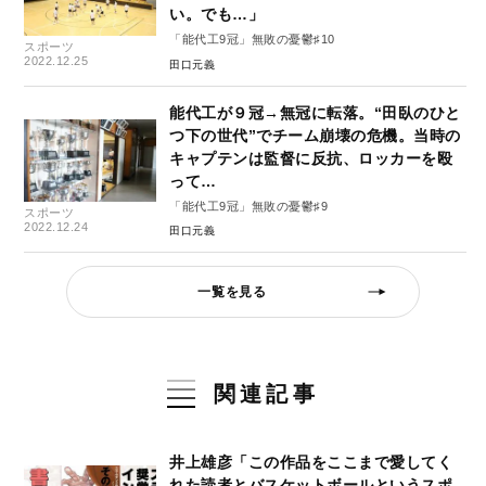
い。でも…」
「能代工9冠」無敗の憂鬱♯10
スポーツ
2022.12.25
田口元義
能代工が９冠→無冠に転落。“田臥のひと
つ下の世代”でチーム崩壊の危機。当時の
キャプテンは監督に反抗、ロッカーを殴
って…
「能代工9冠」無敗の憂鬱♯9
スポーツ
2022.12.24
田口元義
一覧を見る
関連記事
井上雄彦「この作品をここまで愛してく
れた読者とバスケットボールというスポ