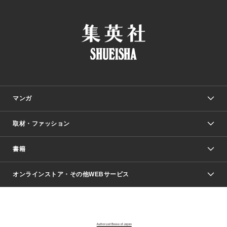
マンガ
取材・ファッション
少年マンガ
週刊少年ジャンプ
書籍
ファッション・美容
青年マンガ
ジャンプSQ.
Seventeen
週刊ヤングジャンプ
オンラインストア・その他WEBサービス
文芸・文庫・総合
芸能・情報・スポーツ
少女マンガ
Vジャンプ
non-no Web
ヤングジャンプ定期購読デジタル
すばる
Myojo
オンラインストア
りぼん
学芸・ノンフィクション・新書
最強ジャンプ
女性マンガ
@BAILA
ヤンジャン＋
小説すばる
週プレNEWS
マーガレット
集英社OTOコンテンツ
集英社 学芸編集部
少年ジャンプ＋