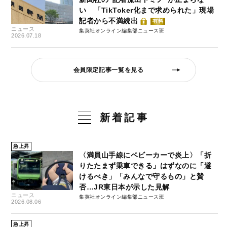
い 「TikToker化まで求められた」現場
記者から不満続出
有料
ニュース
集英社オンライン編集部ニュース班
2026.07.18
会員限定記事一覧を見る
新着記事
急上昇
〈満員山手線にベビーカーで炎上〉「折
りたたまず乗車できる」はずなのに「避
けるべき」「みんなで守るもの」と賛
否…JR東日本が示した見解
ニュース
集英社オンライン編集部ニュース班
2026.08.06
急上昇