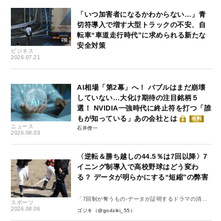
「いつ加害者になるかわからない…」青
切符導入で増す大型トラックの不安、自
転車“車道走行時代”に求められる新たな
安全対策
ビジネス
2026.07.21
AI相場「第2幕」へ！ バブルはまだ崩壊
していない…大化け期待の注目銘柄５
選！ NVIDIA一強時代に終止符を打つ「誰
もが知っている」あの会社とは
有料
ニュース
石井僚一
2026.08.03
〈逆転＆勝ち越しの44.5％は7回以降〉7
イニング制導入で高校野球はどう変わ
る？ データが明らかにする“短縮”の弊害
「7回制が奪うもの-データが証明するドラマの消
スポーツ
失-」
2026.08.06
ゴジキ（@godziki_55）