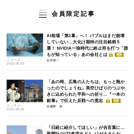
会員限定記事
AI相場「第2幕」へ！ バブルはまだ崩壊
していない…大化け期待の注目銘柄５
選！ NVIDIA一強時代に終止符を打つ「誰
もが知っている」あの会社とは
有料
ニュース
石井僚一
2026.08.03
「あの時、広島の人たちは、もっと熱か
ったのでしょうね」美空ひばりのつぶや
きに込められた平和への祈り…『一本の
鉛筆』で伝えた反戦への意志
有料
エンタメ
佐藤剛
2025.08.06
「日経に紹介してほしい」が合言葉に…
新聞社の“記者流出ドミノ”が止まらな