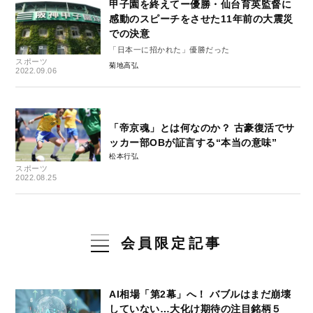
甲子園を終えてー優勝・仙台育英監督に
感動のスピーチをさせた11年前の大震災
での決意
「日本一に招かれた」優勝だった
スポーツ
菊地高弘
2022.09.06
「帝京魂」とは何なのか？ 古豪復活でサ
ッカー部OBが証言する“本当の意味”
松本行弘
スポーツ
2022.08.25
会員限定記事
AI相場「第2幕」へ！ バブルはまだ崩壊
していない…大化け期待の注目銘柄５