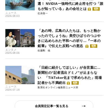
選！ NVIDIA一強時代に終止符を打つ「誰
もが知っている」あの会社とは
有料
ニュース
石井僚一
2026.08.03
「あの時、広島の人たちは、もっと熱か
ったのでしょうね」美空ひばりのつぶや
きに込められた平和への祈り…『一本の
鉛筆』で伝えた反戦への意志
有料
エンタメ
佐藤剛
2025.08.06
「日経に紹介してほしい」が合言葉に…
新聞社の“記者流出ドミノ”が止まらな
い 「TikToker化まで求められた」現場
記者から不満続出
有料
ニュース
集英社オンライン編集部ニュース班
2026.07.18
会員限定記事一覧を見る