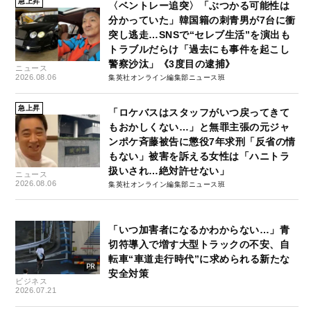
急上昇
〈ベントレー追突〉「ぶつかる可能性は
分かっていた」韓国籍の刺青男が7台に衝
突し逃走…SNSで“セレブ生活”を演出も
トラブルだらけ「過去にも事件を起こし
警察沙汰」《3度目の逮捕》
ニュース
2026.08.06
集英社オンライン編集部ニュース班
急上昇
「ロケバスはスタッフがいつ戻ってきて
もおかしくない…」と無罪主張の元ジャ
ンポケ斉藤被告に懲役7年求刑「反省の情
もない」被害を訴える女性は「ハニトラ
扱いされ…絶対許せない」
ニュース
2026.08.06
集英社オンライン編集部ニュース班
「いつ加害者になるかわからない…」青
切符導入で増す大型トラックの不安、自
転車“車道走行時代”に求められる新たな
安全対策
ビジネス
2026.07.21