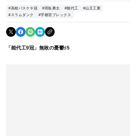
#高校バスケ９冠
#田臥勇太
#能代工
#山王工業
#スラムダンク
#宇都宮ブレックス
「能代工9冠」無敗の憂鬱♯5