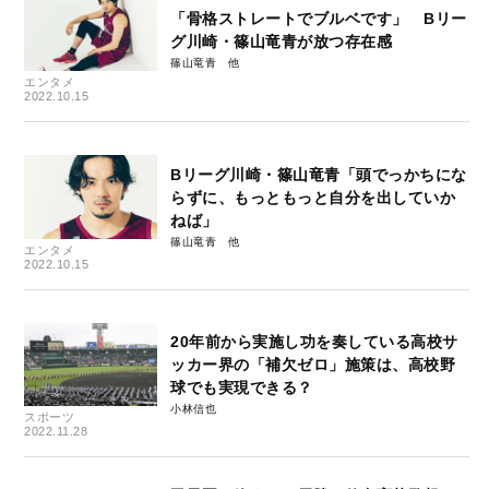
「骨格ストレートでブルベです」 Bリー
グ川崎・篠山竜青が放つ存在感
篠山竜青
エンタメ
2022.10.15
Bリーグ川崎・篠山竜青「頭でっかちにな
らずに、もっともっと自分を出していか
ねば」
篠山竜青
エンタメ
2022.10.15
20年前から実施し功を奏している高校サ
ッカー界の「補欠ゼロ」施策は、高校野
球でも実現できる？
小林信也
スポーツ
2022.11.28