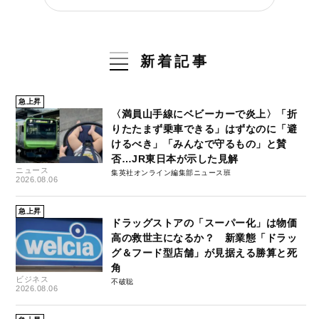
新着記事
急上昇
〈満員山手線にベビーカーで炎上〉「折
りたたまず乗車できる」はずなのに「避
けるべき」「みんなで守るもの」と賛
否…JR東日本が示した見解
ニュース
集英社オンライン編集部ニュース班
2026.08.06
急上昇
ドラッグストアの「スーパー化」は物価
高の救世主になるか？ 新業態「ドラッ
グ＆フード型店舗」が見据える勝算と死
角
ビジネス
不破聡
2026.08.06