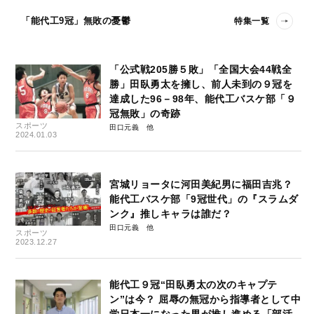
「能代工9冠」無敗の憂鬱
特集一覧
「公式戦205勝５敗」「全国大会44戦全
勝」田臥勇太を擁し、前人未到の９冠を
達成した96－98年、能代工バスケ部「９
冠無敗」の奇跡
スポーツ
田口元義
2024.01.03
宮城リョータに河田美紀男に福田吉兆？
能代工バスケ部「9冠世代」の『スラムダ
ンク』推しキャラは誰だ？
田口元義
スポーツ
2023.12.27
能代工９冠“田臥勇太の次のキャプテ
ン”は今？ 屈辱の無冠から指導者として中