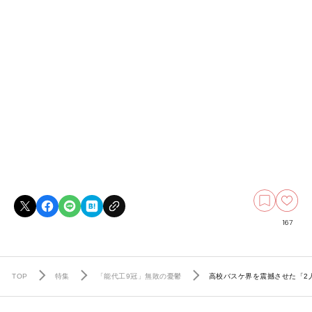
167
TOP
特集
「能代工9冠」無敗の憂鬱
高校バスケ界を震撼させた「2