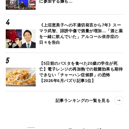
に参加する嬢も…
《上沼恵美子への不適切発言から7年》スー
マラ武智、誹謗中傷で酒量が増加…「酒と薬
を一緒に飲んでいた」アルコール依存症の
日々を告白
【5日前のパスタを食べた20歳の学生が死
亡】電子レンジの再加熱での殺菌効果も期待
できない「チャーハン症候群」の恐怖
【2026年6月バズり記事1位】
記事ランキングの一覧を見る