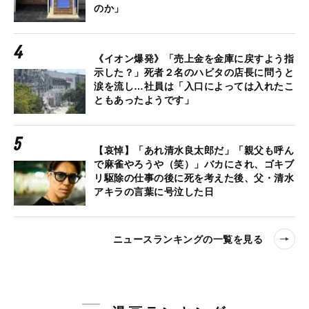
のか」
《イオン爆発》「売上金を金庫に戻すよう指
示した？」死者２名のハビタの店長に問うと
涙を流し…社員は「入口によっては入れたこ
ともあったようです」
【哀悼】「あれ清水良太郎だ」「親父も呼ん
で麻雀やろうや（笑）」バカにされ、ゴキブ
リ駆除の仕事の後に死を考えた後、父・清水
アキラの言葉に号泣した日
ニュースランキングの一覧を見る