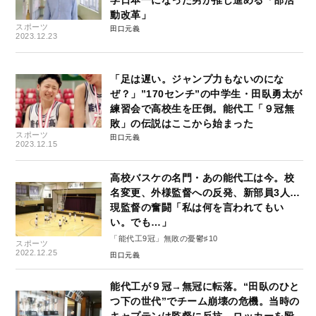
学日本一になった男が推し進める「部活
動改革」
スポーツ
田口元義
2023.12.23
「足は遅い。ジャンプ力もないのにな
ぜ？」”170センチ”の中学生・田臥勇太が
練習会で高校生を圧倒。能代工「９冠無
敗」の伝説はここから始まった
スポーツ
田口元義
2023.12.15
高校バスケの名門・あの能代工は今。校
名変更、外様監督への反発、新部員3人…
現監督の奮闘「私は何を言われてもい
い。でも…」
「能代工9冠」無敗の憂鬱♯10
スポーツ
2022.12.25
田口元義
能代工が９冠→無冠に転落。“田臥のひと
つ下の世代”でチーム崩壊の危機。当時の
キャプテンは監督に反抗、ロッカーを殴