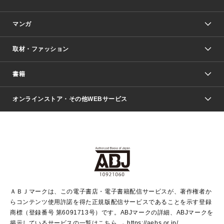
マンガ
取材・ファッション
少年マンガ
週刊少年ジャンプ
書籍
ファッション・美容
青年マンガ
ジャンプSQ.
Seventeen
週刊ヤングジャンプ
オンラインストア・その他WEBサービス
文芸・文庫・総合
芸能・情報・スポーツ
少女マンガ
Vジャンプ
non-no Web
ヤングジャンプ定期購読デジタル
すばる
Myojo
オンラインストア
りぼん
学芸・ノンフィクション・新書
最強ジャンプ
女性マンガ
@BAILA
ヤンジャン＋
小説すばる
週プレNEWS
マーガレット
集英社OTOコンテンツ
集英社 学芸編集部
少年ジャンプ＋
その他WEBサービス
クッキー
ライトノベル・ノベライズ
MAQUIA ONLINE
となりのヤングジャンプ
集英社 文芸ステーション
週プレ グラジャパ！
別冊マーガレット
SHUEISHA MANGA-ART HERITAGE
集英社 ビジネス書
ゼブラック
ココハナ
SHUEISHA ADNAVI
SPUR.JP
集英社Webマガジン Cobalt
グランドジャンプ
web 集英社文庫
キッズ
web Sportiva
マンガMee
ジャンプキャラクターズストア
集英社新書
ジャンプルーキー！
月刊オフィスユー
ＡＢＪマークは、この電子書店・電子書籍配信サービスが、著作権者か
EDITOR'S LAB
LEE
集英社オレンジ文庫
ウルトラジャンプ
青春と読書
パラスポ＋！
らコンテンツ使用許諾を得た正規版配信サービスであることを示す登録
集英社みらい文庫
リマコミ＋
HAPPY PLUS STORE
集英社新書プラス
ジャンプTOON
商標（登録番号 第6091713号）です。ABJマークの詳細、ABJマークを
Marisol
シフォン文庫
アジア人物史
S-KIDS.LAND
マンガMeets
掲示しているサービスの一覧はこちら →
https://aebs.or.jp/