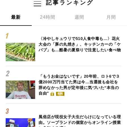
記事ランキング
最新
24時間
週間
月間
〈冷やしキュウリで510人食中毒も…〉花火
大会の「豚の丸焼き」、キッチンカーの「ケ
バブ」も…酷暑の夏祭りで注意したい食べ物
「もうお金はないです」20年前、ロト6で３
億2000万円当てた男は今…当選後も会社を
辞めなかった男が定年後に気づいた“本当の
自由”
有料
風俗店が現役女子大生だらけになっている理
由。ソープランドの個室からオンライン授業