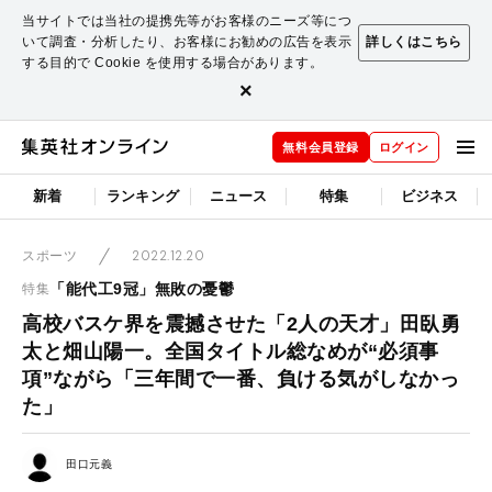
当サイトでは当社の提携先等がお客様のニーズ等につ
いて調査・分析したり、お客様にお勧めの広告を表示
詳しくはこちら
する目的で Cookie を使用する場合があります。
×
無料会員登録
ログイン
新着
ランキング
ニュース
特集
ビジネス
2022.12.20
スポーツ
「能代工9冠」無敗の憂鬱
特集
高校バスケ界を震撼させた「2人の天才」田臥勇
太と畑山陽一。全国タイトル総なめが“必須事
項”ながら「三年間で一番、負ける気がしなかっ
た」
田口元義