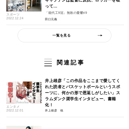
って…
「能代工9冠」無敗の憂鬱♯9
スポーツ
2022.12.24
田口元義
一覧を見る
関連記事
井上雄彦「この作品をここまで愛してく
れた読者とバスケットボールというスポ
ーツに、何かの形で恩返しがしたい」ス
ラムダンク奨学生インタビュー、書籍
化！
エンタメ
2022.12.01
井上雄彦