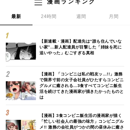
漫画ランキング
最新
24時間
週間
月間
【新連載・漫画】配達先は“誰も住んでいな
い家”…新人配達員が目撃した「姉妹を死に
追いやった」むごすぎる真相
【漫画】「コンビニは私の戦友ッ…!!」激務
で限界寸前の女子会社員がひたすらコンビニ
グルメに癒される…3食すべてコンビニ飯生
活を続けてきた漫画家が描きたかったものと
は
【漫画】3食コンビニ飯生活の漫画家が描く
「忙しい社会人の最強の味方」コンビニグル
メ!! 激務の会社員がつかの間の昼休みに癒さ