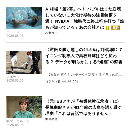
AI相場「第2幕」へ！ バブルはまだ崩壊
していない…大化け期待の注目銘柄５
選！ NVIDIA一強時代に終止符を打つ「誰
もが知っている」あの会社とは
有料
ニュース
石井僚一
2026.08.03
〈逆転＆勝ち越しの44.5％は7回以降〉7
イニング制導入で高校野球はどう変わ
る？ データが明らかにする“短縮”の弊害
「7回制が奪うもの-データが証明するドラマの消
スポーツ
失-」
2026.08.06
ゴジキ（@godziki_55）
〈元TBSアナが「被爆体験伝承者」に〉
長峰由紀さんが81年前の広島を語り継ぐ
理由「これは昔話ではありません」
中島早苗
教養・カルチャー
2026.08.06