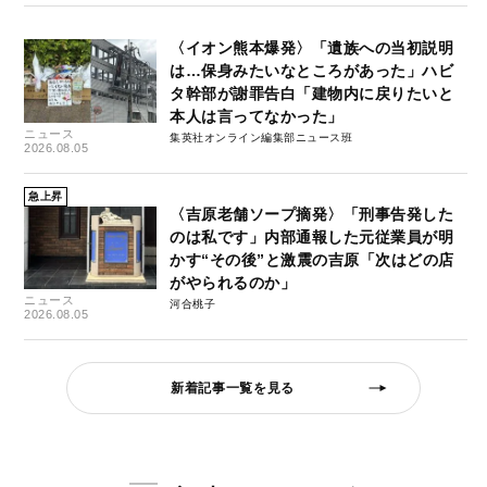
〈イオン熊本爆発〉「遺族への当初説明
は…保身みたいなところがあった」ハビ
タ幹部が謝罪告白「建物内に戻りたいと
本人は言ってなかった」
ニュース
集英社オンライン編集部ニュース班
2026.08.05
急上昇
〈吉原老舗ソープ摘発〉「刑事告発した
のは私です」内部通報した元従業員が明
かす“その後”と激震の吉原「次はどの店
がやられるのか」
ニュース
河合桃子
2026.08.05
新着記事一覧を見る