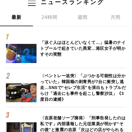
ニュースランキング
最新
24時間
週間
月間
「泳ぐ人はほとんどいなくて…」猛暑のナイ
トプールで起きていた異変…港区女子が明か
すその実態
〈ベントレー追突〉「ぶつかる可能性は分か
っていた」韓国籍の刺青男が7台に衝突し逃
走…SNSで“セレブ生活”を演出もトラブルだ
らけ「過去にも事件を起こし警察沙汰」《3
度目の逮捕》
〈吉原老舗ソープ摘発〉「刑事告発したのは
私です」内部通報した元従業員が明かす“そ
の後”と激震の吉原「次はどの店がやられる