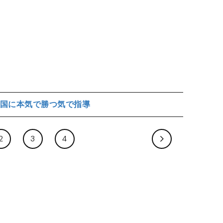
国に本気で勝つ気で指導
2
3
4