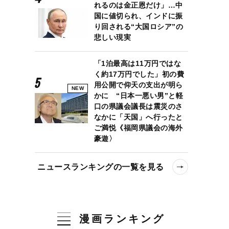
れるのは金正恩だけ」…中
国に値切られ、インドに振
り回される“大国ロシア”の
悲しい現実
「1泊最高は11万円ではな
く約17万円でした」初の費
用公開で仰天の支出が明ら
NEW
かに “日本一悪い男”と軽
口の県議会議長は震災のさ
なかに「天国」へ行ったと
ご満悦《福岡県議会の海外
豪遊〉
ニュースランキングの一覧を見る
漫画ランキング