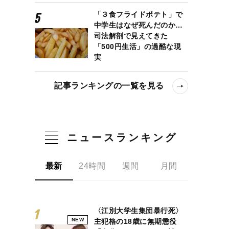
「３食フライドポテト」で
中学生はなぜ死んだのか…
司法解剖で見えてきた
「500円生活」の過酷な現
実
記事ランキングの一覧を見る
ニュースランキング
最新
24時間
週間
月間
〈江別大学生集団暴行死〉
NEW
主犯格の18歳に無期懲役