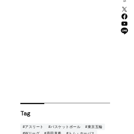
Tag
#アスリート
#バスケットボール
#東京五輪
#Wリーグ
#髙田真希
#トム・ホーバス