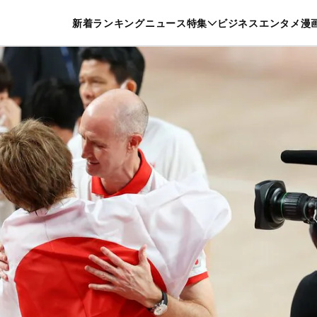
特集一覧を見る
漫画一覧を見る
新着
ランキング
ニュース
特集
ビジネス
エンタメ
漫
養・カルチャー
暮らし
スポーツ
ヘルスケア
美容
グルメ