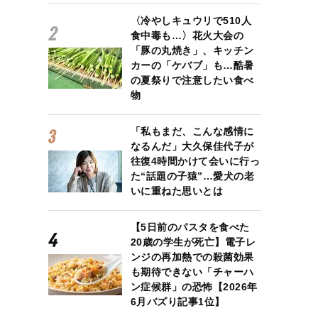
〈冷やしキュウリで510人
食中毒も…〉花火大会の
「豚の丸焼き」、キッチン
カーの「ケバブ」も…酷暑
の夏祭りで注意したい食べ
物
「私もまだ、こんな感情に
なるんだ」大久保佳代子が
往復4時間かけて会いに行っ
た“話題の子猿”…愛犬の老
いに重ねた思いとは
【5日前のパスタを食べた
20歳の学生が死亡】電子レ
ンジの再加熱での殺菌効果
も期待できない「チャーハ
ン症候群」の恐怖【2026年
6月バズり記事1位】