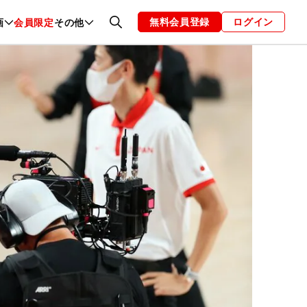
無料会員登録
ログイン
画
会員限定
その他
ファッション
恋愛・結婚
編集部
お知らせ