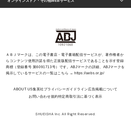
週刊ヤングジャンプ
オンラインストア・その他WEBサービス
文芸・文庫・総合
芸能・情報・スポーツ
少女マンガ
Vジャンプ
non-no Web
ヤングジャンプ定期購読デジタル
すばる
Myojo
オンラインストア
りぼん
学芸・ノンフィクション・新書
最強ジャンプ
女性マンガ
@BAILA
ヤンジャン＋
小説すばる
週プレNEWS
マーガレット
集英社OTOコンテンツ
集英社 学芸編集部
少年ジャンプ＋
その他WEBサービス
クッキー
ライトノベル・ノベライズ
MAQUIA ONLINE
となりのヤングジャンプ
集英社 文芸ステーション
週プレ グラジャパ！
別冊マーガレット
SHUEISHA MANGA-ART HERITAGE
集英社 ビジネス書
ゼブラック
ココハナ
SHUEISHA ADNAVI
SPUR.JP
集英社Webマガジン Cobalt
グランドジャンプ
web 集英社文庫
キッズ
web Sportiva
マンガMee
ジャンプキャラクターズストア
集英社新書
ジャンプルーキー！
月刊オフィスユー
ＡＢＪマークは、この電子書店・電子書籍配信サービスが、著作権者か
EDITOR'S LAB
LEE
集英社オレンジ文庫
ウルトラジャンプ
青春と読書
パラスポ＋！
らコンテンツ使用許諾を得た正規版配信サービスであることを示す登録
集英社みらい文庫
リマコミ＋
HAPPY PLUS STORE
集英社新書プラス
ジャンプTOON
商標（登録番号 第6091713号）です。ABJマークの詳細、ABJマークを
Marisol
シフォン文庫
アジア人物史
S-KIDS.LAND
マンガMeets
掲示しているサービスの一覧はこちら →
https://aebs.or.jp/
shueisha vox
よみタイ
S-MANGA
Web éclat
ダッシュエックス文庫
LEEマルシェ
kotoba
集英社ジャンプリミックス
ABOUT US
集英社プライバシーガイドライン
広告掲載について
T JAPAN:The New York Times Style Magazine
JUMP j BOOKS
お問い合わせ
規約
特定商取引法に基づく表示
SHOP Marisol
e!集英社
集英社コミック文庫
集英社女性誌ポータル
éclat premium
imidas
MEN'S NON-NO WEB
SHUEISHA Inc. All Right Reserved.
mirabella
UOMO