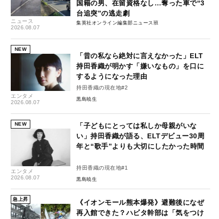
国籍の男、在留資格なし…奪った車で“3
台追突”の逃走劇
ニュース
集英社オンライン編集部ニュース班
2026.08.07
NEW
「昔の私なら絶対に言えなかった」ELT
持田香織が明かす「嫌いなもの」を口に
するようになった理由
持田香織の現在地#2
エンタメ
黒島暁生
2026.08.07
NEW
「子どもにとっては私しか母親がいな
い」持田香織が語る、ELTデビュー30周
年と“歌手”よりも大切にしたかった時間
持田香織の現在地#1
エンタメ
2026.08.07
黒島暁生
急上昇
《イオンモール熊本爆発》避難後になぜ
再入館できた？ハビタ幹部は「気をつけ