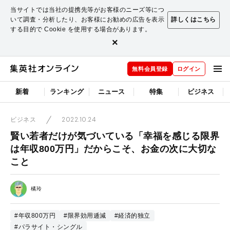
当サイトでは当社の提携先等がお客様のニーズ等につ
いて調査・分析したり、お客様にお勧めの広告を表示
詳しくはこちら
する目的で Cookie を使用する場合があります。
×
無料会員登録
ログイン
新着
ランキング
ニュース
特集
ビジネス
2022.10.24
ビジネス
賢い若者だけが気づいている「幸福を感じる限界
は年収800万円」だからこそ、お金の次に大切な
こと
橘玲
#年収800万円
#限界効用逓減
#経済的独立
#パラサイト・シングル