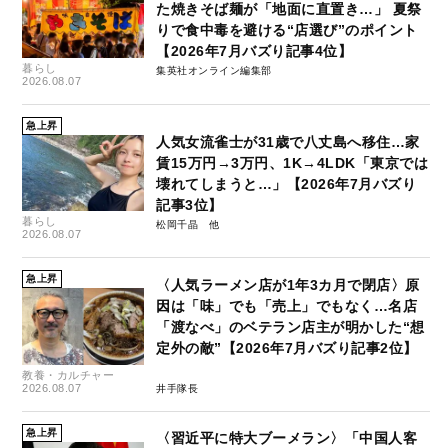
た焼きそば麺が「地面に直置き…」 夏祭
りで食中毒を避ける“店選び”のポイント
【2026年7月バズり記事4位】
暮らし
集英社オンライン編集部
2026.08.07
急上昇
人気女流雀士が31歳で八丈島へ移住…家
賃15万円→3万円、1K→4LDK「東京では
壊れてしまうと…」【2026年7月バズり
記事3位】
暮らし
松岡千晶
2026.08.07
急上昇
〈人気ラーメン店が1年3カ月で閉店〉原
因は「味」でも「売上」でもなく…名店
「渡なべ」のベテラン店主が明かした“想
定外の敵”【2026年7月バズり記事2位】
教養・カルチャー
2026.08.07
井手隊長
急上昇
〈習近平に特大ブーメラン〉「中国人客