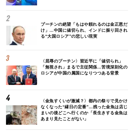
プーチンの絶望「もはや頼れるのは金正恩だ
け」…中国に値切られ、インドに振り回され
る“大国ロシア”の悲しい現実
〈屈辱のプーチン〉習近平に「値切られ」
「無視され」まるで主従関係…苦境深刻化の
ロシアが中国の属国になりつつある背景
〈金魚すくいが激減？〉都内の祭りで見かけ
なくなった“縁日の定番”…残った金魚は店じ
まいの後どこへ行くのか「長生きする金魚は
あまり見たことがない」