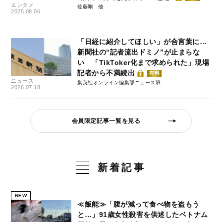
エンタメ
佐藤剛
2025.08.06
「日経に紹介してほしい」が合言葉に…
新聞社の“記者流出ドミノ”が止まらな
い 「TikToker化まで求められた」現場
記者から不満続出
有料
ニュース
集英社オンライン編集部ニュース班
2026.07.18
会員限定記事一覧を見る
新着記事
NEW
≪飯能≫「腹が減って食べ物を盗もう
と…」91歳女性殺害を供述したベトナム