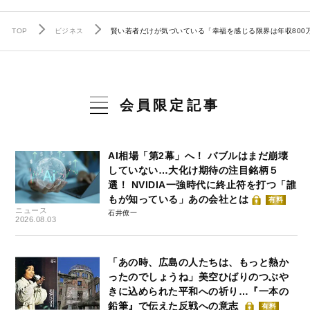
TOP
ビジネス
賢い若者だけが気づいている「幸福を感じる限界は年収800
会員限定記事
AI相場「第2幕」へ！ バブルはまだ崩壊
していない…大化け期待の注目銘柄５
選！ NVIDIA一強時代に終止符を打つ「誰
もが知っている」あの会社とは
有料
ニュース
石井僚一
2026.08.03
「あの時、広島の人たちは、もっと熱か
ったのでしょうね」美空ひばりのつぶや
きに込められた平和への祈り…『一本の
鉛筆』で伝えた反戦への意志
有料