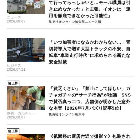
て行ってらっしゃいと…モール職員は引
き止めなかった」と主張、イオンは「運
用を徹底できなかった可能性」
ニュース
2026.08.07
集英社オンライン編集部ニュース班
「いつ加害者になるかわからない…」青
切符導入で増す大型トラックの不安、自
転車“車道走行時代”に求められる新たな
安全対策
ビジネス
2026.07.21
急上昇
「貧乏くさい」「禁止にしてほしい」ガ
チャガチャの“サーチ行為”が物議 SNS
で賛否真っ二つ、店舗側が明かした意外
な本音【2026年7月バズり記事5位】
教養・カルチャー
集英社オンライン編集部
2026.08.07
急上昇
《祇園祭の露店付近で撮影？》包装され