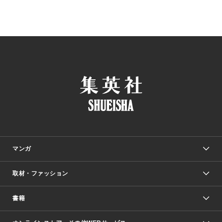
マンガ
取材・ファッション
少年マンガ
週刊少年ジャンプ
書籍
ファッション・美容
青年マンガ
ジャンプSQ.
Seventeen