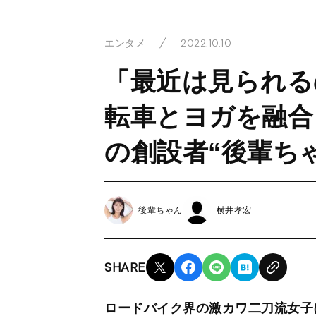
2022.10.10
エンタメ
「最近は見られる
転車とヨガを融合
の創設者“後輩ち
後輩ちゃん
横井孝宏
SHARE
ロードバイク界の激カワ二刀流女子に