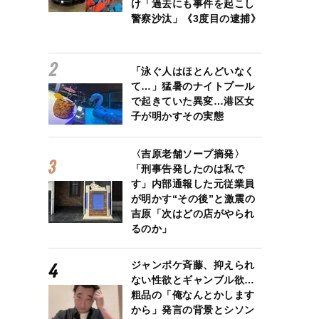
け「過去にも事件を起こし
警察沙汰」《3度目の逮捕》
「泳ぐ人はほとんどいなく
て…」猛暑のナイトプール
で起きていた異変…港区女
子が明かすその実態
〈吉原老舗ソープ摘発〉
「刑事告発したのは私で
す」内部通報した元従業員
が明かす“その後”と激震の
吉原「次はどの店がやられ
るのか」
ジャンポケ斉藤、抑えられ
ない性欲とギャンブル欲…
粗品の「俺なんとかします
から」発言の背景とシソン