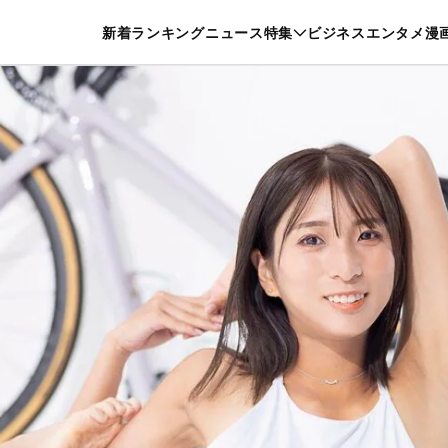
特集一覧を見る
漫画一覧を見る
新着
ランキング
ニュース
特集
ビジネス
エンタメ
漫
養・カルチャー
暮らし
スポーツ
ヘルスケア
美容
グルメ