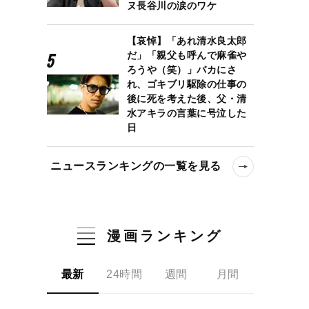
ヌ長谷川の涙のワケ
【哀悼】「あれ清水良太郎
だ」「親父も呼んで麻雀や
ろうや（笑）」バカにさ
れ、ゴキブリ駆除の仕事の
後に死を考えた後、父・清
水アキラの言葉に号泣した
日
ニュースランキングの一覧を見る
漫画ランキング
最新
24時間
週間
月間