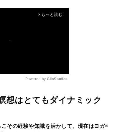
もっと読む
arrow_forward_ios
Powered by 
GliaStudios
M
瞑想はとてもダイナミック
u
t
e
らこその経験や知識を活かして、現在はヨガ×