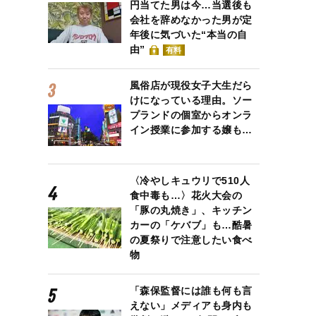
円当てた男は今…当選後も
会社を辞めなかった男が定
年後に気づいた“本当の自
由”
有料
風俗店が現役女子大生だら
けになっている理由。ソー
プランドの個室からオンラ
イン授業に参加する嬢も…
〈冷やしキュウリで510人
食中毒も…〉花火大会の
「豚の丸焼き」、キッチン
カーの「ケバブ」も…酷暑
の夏祭りで注意したい食べ
物
「森保監督には誰も何も言
えない」メディアも身内も