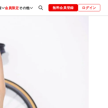
無料会員登録
ログイン
画
会員限定
その他
ファッション
恋愛・結婚
編集部
お知らせ