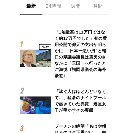
最新
24時間
週間
月間
「1泊最高は11万円ではな
く約17万円でした」初の費
用公開で仰天の支出が明ら
NEW
かに “日本一悪い男”と軽
口の県議会議長は震災のさ
なかに「天国」へ行ったと
ご満悦《福岡県議会の海外
豪遊〉
「泳ぐ人はほとんどいなく
て…」猛暑のナイトプール
で起きていた異変…港区女
子が明かすその実態
プーチンの絶望「もはや頼
れるのは金正恩だけ」…中