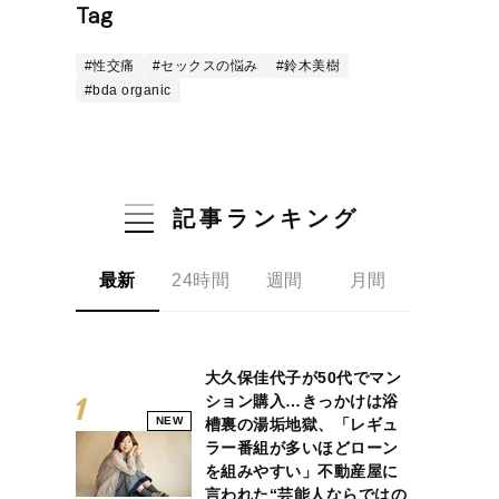
Tag
#性交痛
#セックスの悩み
#鈴木美樹
#bda organic
記事ランキング
最新
24時間
週間
月間
大久保佳代子が50代でマン
ション購入…きっかけは浴
NEW
槽裏の湯垢地獄、「レギュ
ラー番組が多いほどローン
を組みやすい」不動産屋に
言われた“芸能人ならではの