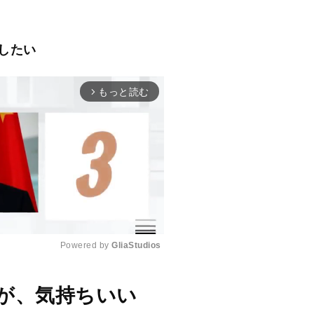
したい
もっと読む
arrow_forward_ios
Powered by 
GliaStudios
M
が、気持ちいい
u