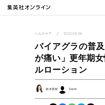
教
2022.09.26
ヘルスケア
バイアグラの普及
が痛い」更年期女
ルローション
鈴木美樹
Sachi