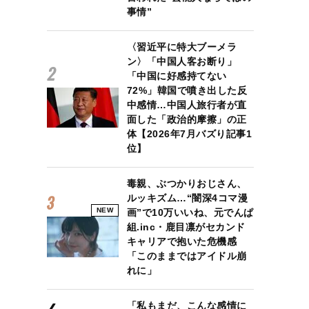
事情”
〈習近平に特大ブーメラ
ン〉「中国人客お断り」
「中国に好感持てない
72%」韓国で噴き出した反
中感情…中国人旅行者が直
面した「政治的摩擦」の正
体【2026年7月バズり記事1
位】
毒親、ぶつかりおじさん、
ルッキズム…“闇深4コマ漫
NEW
画”で10万いいね、元でんぱ
組.inc・鹿目凛がセカンド
キャリアで抱いた危機感
「このままではアイドル崩
れに」
「私もまだ、こんな感情に