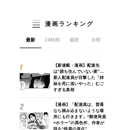
漫画ランキング
最新
24時間
週間
月間
【新連載・漫画】配達先
は“誰も住んでいない家”…
新人配達員が目撃した「姉
妹を死に追いやった」むご
すぎる真相
【漫画】「配達員は、普通
なら踏み込まないような場
所にも行きます」“郵便局員
×ホラー”の異色作、作者が
語る“怪異の原点”