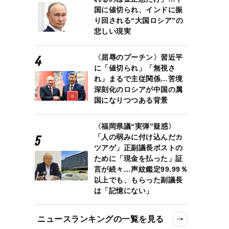
国に値切られ、インドに振
り回される“大国ロシア”の
悲しい現実
〈屈辱のプーチン〉習近平
に「値切られ」「無視さ
れ」まるで主従関係…苦境
深刻化のロシアが中国の属
国になりつつある背景
〈福岡県議“実弾”疑惑〉
「人の弱みに付け込んだカ
ツアゲ」正副議長ポストの
ために「現金を払った」証
言が続々…声紋鑑定99.99％
以上でも、もらった副議長
は「記憶にない」
ニュースランキングの一覧を見る