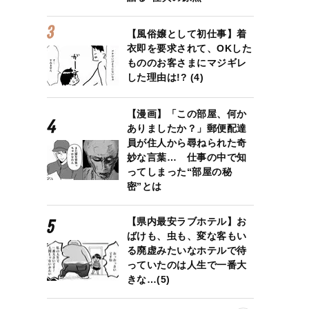
【風俗嬢として初仕事】着
衣即を要求されて、OKした
もののお客さまにマジギレ
した理由は!? (4)
【漫画】「この部屋、何か
ありましたか？」郵便配達
員が住人から尋ねられた奇
妙な言葉… 仕事の中で知
ってしまった“部屋の秘
密”とは
【県内最安ラブホテル】お
ばけも、虫も、変な客もい
ション
る廃虚みたいなホテルで待
っていたのは人生で一番大
きな…(5)