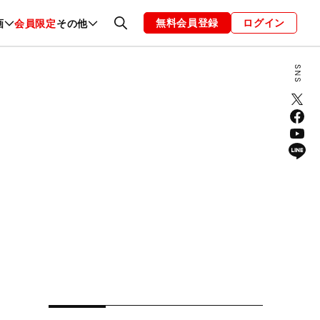
無料会員登録
ログイン
画
会員限定
その他
ファッション
恋愛・結婚
編集部
お知らせ