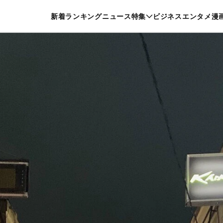
特集一覧を見る
漫画一覧を見る
新着
ランキング
ニュース
特集
ビジネス
エンタメ
漫
養・カルチャー
暮らし
スポーツ
ヘルスケア
美容
グルメ