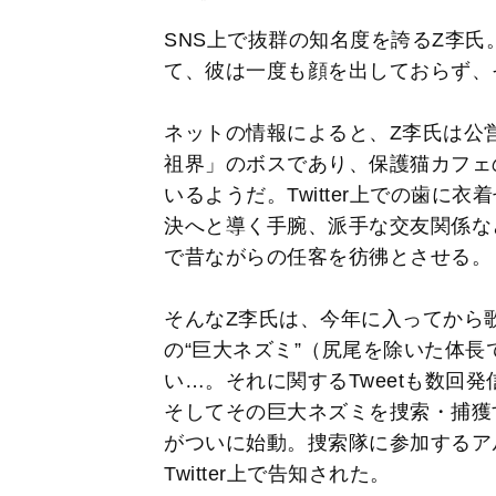
SNS上で抜群の知名度を誇るZ李氏。
て、彼は一度も顔を出しておらず、
ネットの情報によると、Z李氏は公
祖界」のボスであり、保護猫カフェ
いるようだ。Twitter上での歯
決へと導く手腕、派手な交友関係な
で昔ながらの任客を彷彿とさせる。
そんなZ李氏は、今年に入ってから
の“巨大ネズミ”（尻尾を除いた体長
い…。それに関するTweetも数回
そしてその巨大ネズミを捜索・捕獲
がついに始動。捜索隊に参加するアル
Twitter上で告知された。