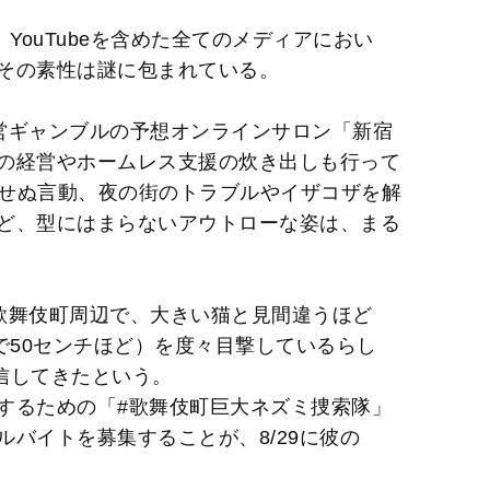
e
YouTubeを含めた全てのメディアにおい
その素性は謎に包まれている。
営ギャンブルの予想オンラインサロン「新宿
の経営やホームレス支援の炊き出しも行って
に衣着せぬ言動、夜の街のトラブルやイザコザを解
ど、型にはまらないアウトローな姿は、まる
歌舞伎町周辺で、大きい猫と見間違うほど
で50センチほど）を度々目撃しているらし
発信してきたという。
するための「#歌舞伎町巨大ネズミ捜索隊」
バイトを募集することが、8/29に彼の