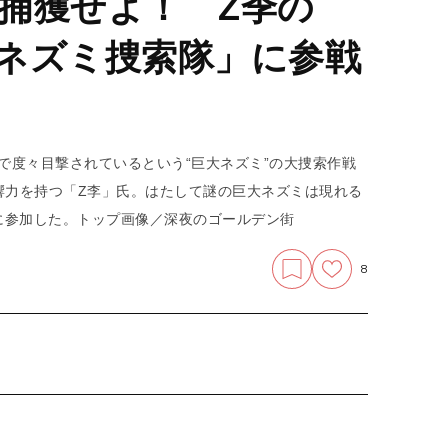
捕獲せよ！ Z季の
ネズミ捜索隊」に参戦
隣で度々目撃されているという“巨大ネズミ”の大捜索作戦
響力を持つ「Z李」氏。はたして謎の巨大ネズミは現れる
に参加した。トップ画像／深夜のゴールデン街
8