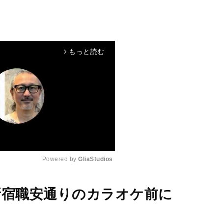
もっと読む
arrow_forward_ios
Powered by 
GliaStudios
M
0、新宿職安通りのカラオケ前に
u
t