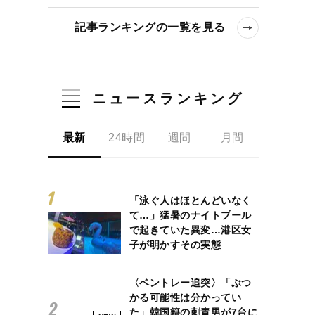
記事ランキングの一覧を見る
ニュースランキング
最新
24時間
週間
月間
「泳ぐ人はほとんどいなく
て…」猛暑のナイトプール
で起きていた異変…港区女
子が明かすその実態
〈ベントレー追突〉「ぶつ
かる可能性は分かってい
た」韓国籍の刺青男が7台に