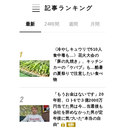
記事ランキング
最新
24時間
週間
月間
〈冷やしキュウリで510人
食中毒も…〉花火大会の
「豚の丸焼き」、キッチン
カーの「ケバブ」も…酷暑
の夏祭りで注意したい食べ
物
「もうお金はないです」20
年前、ロト6で３億2000万
円当てた男は今…当選後も
会社を辞めなかった男が定
年後に気づいた“本当の自
由”
有料