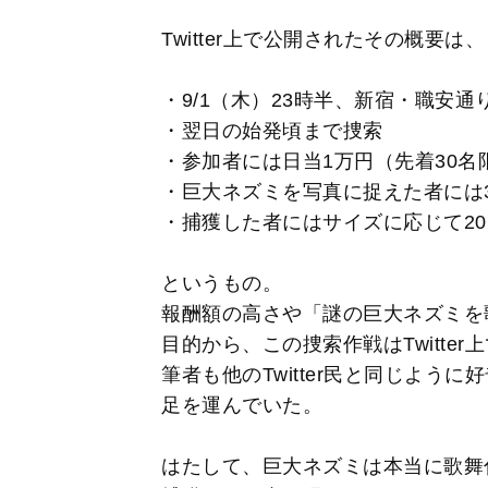
Twitter上で公開されたその概要は、
・9/1（木）23時半、新宿・職安
・翌日の始発頃まで捜索
・参加者には日当1万円（先着30名
・巨大ネズミを写真に捉えた者には
・捕獲した者にはサイズに応じて20
というもの。
報酬額の高さや「謎の巨大ネズミを
目的から、この捜索作戦はTwitte
筆者も他のTwitter民と同じよ
足を運んでいた。
はたして、巨大ネズミは本当に歌舞