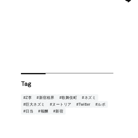
Tag
#Z李
#新宿租界
#歌舞伎町
#ネズミ
#巨大ネズミ
#ヌートリア
#Twitter
#ルポ
#日当
#報酬
#新宿