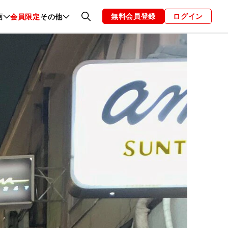
無料会員登録
ログイン
画
会員限定
その他
ファッション
恋愛・結婚
編集部
お知らせ