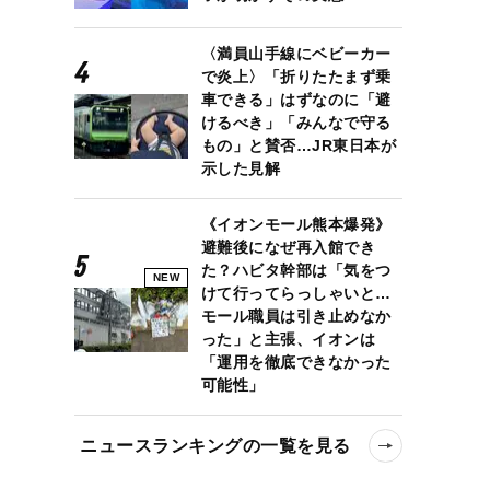
〈満員山手線にベビーカー
で炎上〉「折りたたまず乗
車できる」はずなのに「避
けるべき」「みんなで守る
もの」と賛否…JR東日本が
示した見解
《イオンモール熊本爆発》
避難後になぜ再入館でき
た？ハビタ幹部は「気をつ
NEW
けて行ってらっしゃいと…
モール職員は引き止めなか
った」と主張、イオンは
「運用を徹底できなかった
可能性」
ニュースランキングの一覧を見る