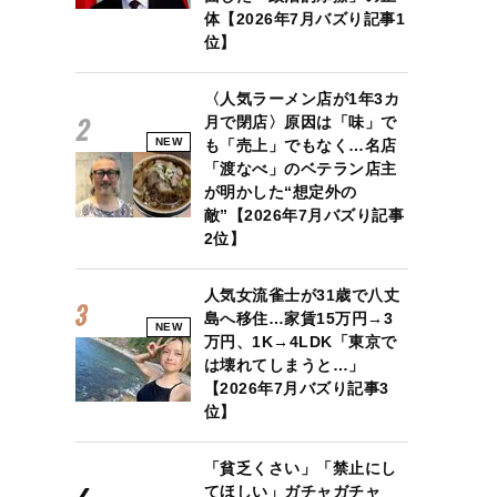
体【2026年7月バズり記事1
位】
〈人気ラーメン店が1年3カ
月で閉店〉原因は「味」で
NEW
も「売上」でもなく…名店
「渡なべ」のベテラン店主
が明かした“想定外の
敵”【2026年7月バズり記事
2位】
人気女流雀士が31歳で八丈
島へ移住…家賃15万円→3
NEW
万円、1K→4LDK「東京で
は壊れてしまうと…」
【2026年7月バズり記事3
位】
「貧乏くさい」「禁止にし
てほしい」ガチャガチャ