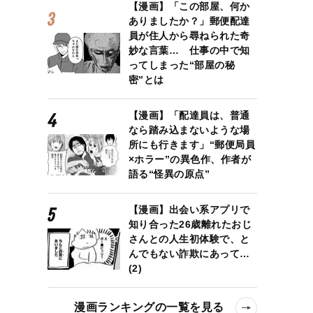
【漫画】「この部屋、何か
ありましたか？」郵便配達
員が住人から尋ねられた奇
妙な言葉… 仕事の中で知
ってしまった“部屋の秘
密”とは
【漫画】「配達員は、普通
なら踏み込まないような場
所にも行きます」“郵便局員
×ホラー”の異色作、作者が
語る“怪異の原点”
的な相違
【漫画】出会い系アプリで
知り合った26歳離れたおじ
さんとの人生初体験で、と
んでもない詐欺にあって…
(2)
漫画ランキングの一覧を見る