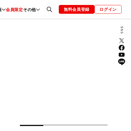
無料会員登録
ログイン
画
会員限定
その他
ファッション
恋愛・結婚
編集部
お知らせ