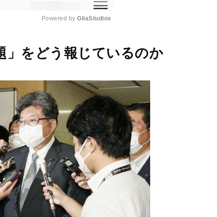
Powered by 
GliaStudios
M
題」をどう報じているのか
u
t
e