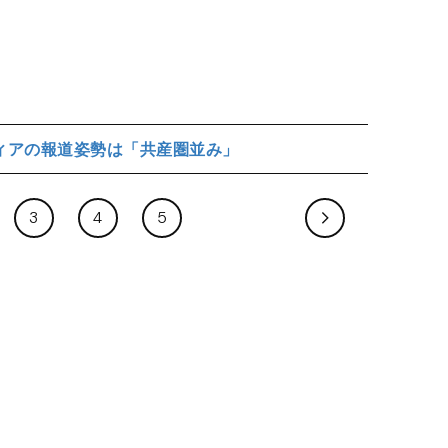
ィアの報道姿勢は「共産圏並み」
3
4
5