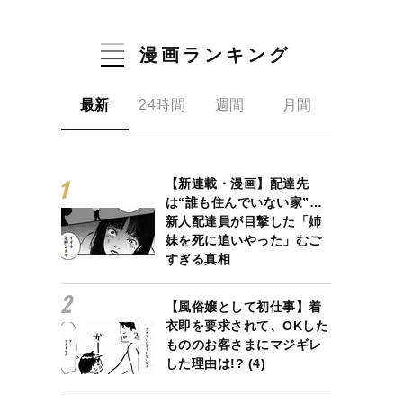
漫画ランキング
最新
24時間
週間
月間
【新連載・漫画】配達先
は“誰も住んでいない家”…
新人配達員が目撃した「姉
妹を死に追いやった」むご
すぎる真相
【風俗嬢として初仕事】着
衣即を要求されて、OKした
もののお客さまにマジギレ
した理由は!? (4)