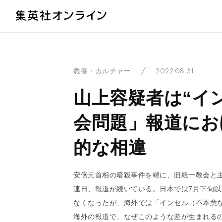
教
2022.08.31
教養・カルチャー
山上容疑者は“イ
会問題」報道にお
的な相違
安倍元首相の暗殺事件を端に、旧統一教会と
連日、報道が続いている。日本では7月下旬
なくなったが、海外では「インセル（不本意
海外の報道で、なぜこのような差が生まれる