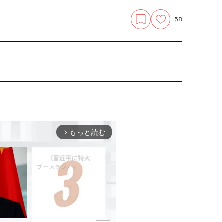
58
もっと読む
arrow_forward_ios