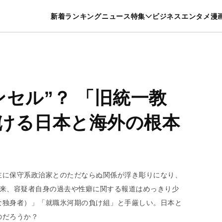
特集一覧を見る
漫画一覧を見る
新着
ランキング
ニュース
特集
ビジネス
エンタメ
漫
養・カルチャー
暮らし
スポーツ
ヘルスケア
美容
グルメ
ンセル”？ 「旧統一教
ける日本と海外の根本
主に保守系政治家とのただならぬ関係が浮き彫りになり、
以来、容疑者自身の過去や性癖に関する報道はめっきり少
な独身者）」「就職氷河期の負け組」と手厳しい。日本と
のだろうか？