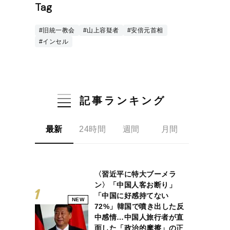
Tag
#旧統一教会
#山上容疑者
#安倍元首相
#インセル
記事ランキング
最新
24時間
週間
月間
〈習近平に特大ブーメラ
ン〉「中国人客お断り」
「中国に好感持てない
NEW
72%」韓国で噴き出した反
中感情…中国人旅行者が直
面した「政治的摩擦」の正