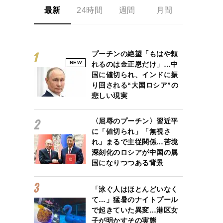
最新
24時間
週間
月間
プーチンの絶望「もはや頼
NEW
れるのは金正恩だけ」…中
国に値切られ、インドに振
り回される“大国ロシア”の
悲しい現実
〈屈辱のプーチン〉習近平
に「値切られ」「無視さ
れ」まるで主従関係…苦境
深刻化のロシアが中国の属
国になりつつある背景
「泳ぐ人はほとんどいなく
て…」猛暑のナイトプール
で起きていた異変…港区女
子が明かすその実態