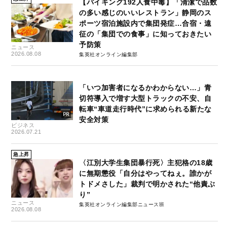
【バイキング192人食中毒】「清潔で品数
の多い感じのいいレストラン」静岡のス
ポーツ宿泊施設内で集団発症…合宿・遠
征の「集団での食事」に知っておきたい
予防策
ニュース
2026.08.08
集英社オンライン編集部
「いつ加害者になるかわからない…」青
切符導入で増す大型トラックの不安、自
転車“車道走行時代”に求められる新たな
安全対策
ビジネス
2026.07.21
急上昇
〈江別大学生集団暴行死〉主犯格の18歳
に無期懲役「自分はやってねぇ。誰かが
トドメさした」裁判で明かされた“他責ぶ
り”
ニュース
集英社オンライン編集部ニュース班
2026.08.08