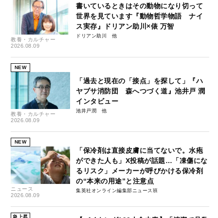
書いているときはその動物になり切って
世界を見ています『動物哲学物語 ナイ
ス実存』ドリアン助川×俵 万智
ドリアン助川
教養・カルチャー
2026.08.09
NEW
「過去と現在の「接点」を探して」『ハ
ヤブサ消防団 森へつづく道』池井戸 潤
インタビュー
池井戸潤
教養・カルチャー
2026.08.09
NEW
「保冷剤は直接皮膚に当てないで。水疱
ができた人も」X投稿が話題…「凍傷にな
るリスク」メーカーが呼びかける保冷剤
の“本来の用途”と注意点
ニュース
集英社オンライン編集部ニュース班
2026.08.09
急上昇