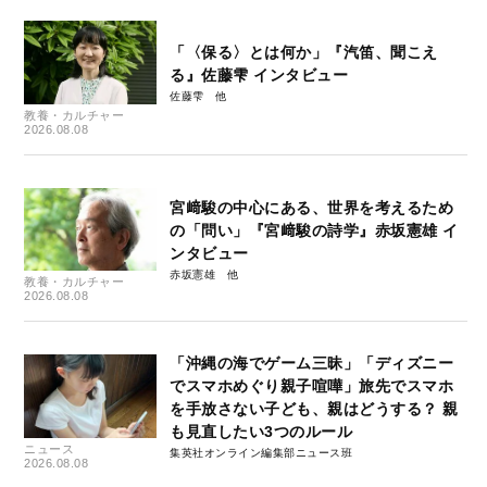
「〈保る〉とは何か」『汽笛、聞こえ
る』佐藤雫 インタビュー
佐藤雫
教養・カルチャー
2026.08.08
宮﨑駿の中心にある、世界を考えるため
の「問い」『宮﨑駿の詩学』赤坂憲雄 イ
ンタビュー
赤坂憲雄
教養・カルチャー
2026.08.08
「沖縄の海でゲーム三昧」「ディズニー
でスマホめぐり親子喧嘩」旅先でスマホ
を手放さない子ども、親はどうする？ 親
も見直したい3つのルール
ニュース
集英社オンライン編集部ニュース班
2026.08.08