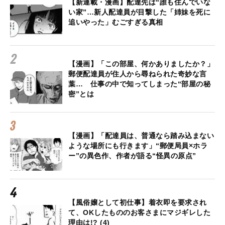
【新連載・漫画】配達先は“誰も住んでいな
い家”…新人配達員が目撃した「姉妹を死に
追いやった」むごすぎる真相
【漫画】「この部屋、何かありましたか？」
郵便配達員が住人から尋ねられた奇妙な言
葉… 仕事の中で知ってしまった“部屋の秘
密”とは
【漫画】「配達員は、普通なら踏み込まない
ような場所にも行きます」“郵便局員×ホラ
ー”の異色作、作者が語る“怪異の原点”
【風俗嬢として初仕事】着衣即を要求され
て、OKしたもののお客さまにマジギレした
理由は!? (4)