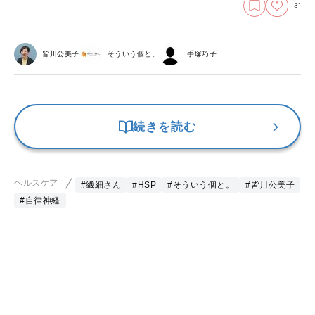
31
皆川公美子
そういう個と。
手塚巧子
続きを読む
ヘルスケア
#繊細さん
#HSP
#そういう個と。
#皆川公美子
#自律神経