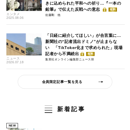
きに込められた平和への祈り…『一本の
鉛筆』で伝えた反戦への意志
有料
エンタメ
佐藤剛
2025.08.06
「日経に紹介してほしい」が合言葉に…
新聞社の“記者流出ドミノ”が止まらな
い 「TikToker化まで求められた」現場
記者から不満続出
有料
ニュース
集英社オンライン編集部ニュース班
2026.07.18
会員限定記事一覧を見る
新着記事
NEW