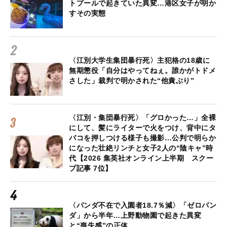
トプールで起きていた異変…港区女子が明か
すその実態
〈江別大学生集団暴行死〉主犯格の18歳に
無期懲役「自分はやってねぇ。誰かがトドメ
さした」裁判で明かされた“他責ぶり”
〈江別・集団暴行死〉「グロかった…」全裸
にして、髪にライターで火をつけ、背中にタ
バコを押しつける様子も撮影…公判で明らか
になった壮絶リンチと女子2人の“陰キャ”時
代【2026 集英社オンライン上半期 スクー
プ記事 7位】
〈パンダ不在で入園者18.7％減〉「ゼロパン
ダ」から半年…上野動物園で起きた異変
と“喪失感”の正体