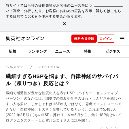
当サイトでは当社の提携先等がお客様のニーズ等につ
いて調査・分析したり、お客様にお勧めの広告を表示
詳しくはこちら
する目的で Cookie を使用する場合があります。
×
無料会員登録
ログイン
新着
ランキング
ニュース
特集
ビジネス
2022.09.04
ヘルスケア
繊細すぎるHSPを悩ます、自律神経のサバイバ
ル（凍りつき）反応とは？
繊細で感受性が豊かな性質の人を表すHSP（ハイリー・センシティブ・
パーソン）のなかには、職場での悩みや仕事の疲れ・しんどさを感じや
すい人も多い。しかしそれはHSPゆえではなく、思考でコントロールで
きない「自律神経」も大きく影響しているという。これまで5,485人
(2022 年8月現在)ものHSPに携わり、今年6月から、働くHSP向けのプ
ログラムをスタートした皆川公美子さんに話を聞く。