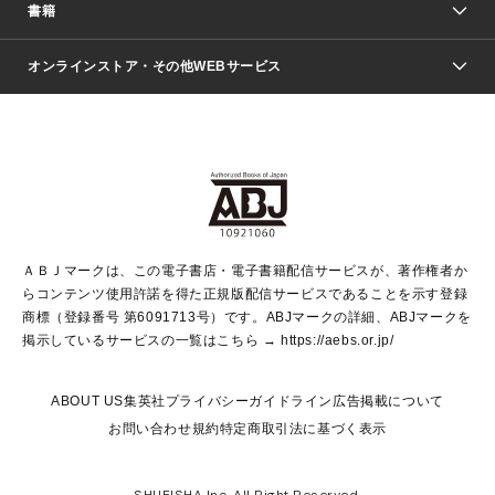
週刊少年ジャンプ
書籍
ファッション・美容
青年マンガ
ジャンプSQ.
Seventeen
週刊ヤングジャンプ
オンラインストア・その他WEBサービス
文芸・文庫・総合
芸能・情報・スポーツ
少女マンガ
Vジャンプ
non-no Web
ヤングジャンプ定期購読デジタル
すばる
Myojo
オンラインストア
りぼん
学芸・ノンフィクション・新書
最強ジャンプ
女性マンガ
@BAILA
ヤンジャン＋
小説すばる
週プレNEWS
マーガレット
集英社OTOコンテンツ
集英社 学芸編集部
少年ジャンプ＋
その他WEBサービス
クッキー
ライトノベル・ノベライズ
MAQUIA ONLINE
となりのヤングジャンプ
集英社 文芸ステーション
週プレ グラジャパ！
別冊マーガレット
SHUEISHA MANGA-ART HERITAGE
集英社 ビジネス書
ゼブラック
ココハナ
SHUEISHA ADNAVI
SPUR.JP
集英社Webマガジン Cobalt
グランドジャンプ
web 集英社文庫
キッズ
web Sportiva
マンガMee
ジャンプキャラクターズストア
集英社新書
ジャンプルーキー！
月刊オフィスユー
ＡＢＪマークは、この電子書店・電子書籍配信サービスが、著作権者か
EDITOR'S LAB
LEE
集英社オレンジ文庫
ウルトラジャンプ
青春と読書
パラスポ＋！
らコンテンツ使用許諾を得た正規版配信サービスであることを示す登録
集英社みらい文庫
リマコミ＋
HAPPY PLUS STORE
集英社新書プラス
ジャンプTOON
商標（登録番号 第6091713号）です。ABJマークの詳細、ABJマークを
Marisol
シフォン文庫
アジア人物史
S-KIDS.LAND
マンガMeets
掲示しているサービスの一覧はこちら →
https://aebs.or.jp/
shueisha vox
よみタイ
S-MANGA
Web éclat
ダッシュエックス文庫
LEEマルシェ
kotoba
集英社ジャンプリミックス
ABOUT US
集英社プライバシーガイドライン
広告掲載について
T JAPAN:The New York Times Style Magazine
JUMP j BOOKS
お問い合わせ
規約
特定商取引法に基づく表示
SHOP Marisol
e!集英社
集英社コミック文庫
集英社女性誌ポータル
éclat premium
imidas
MEN'S NON-NO WEB