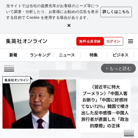
当サイトでは当社の提携先等がお客様のニーズ等につ
いて調査・分析したり、お客様にお勧めの広告を表示
詳しくはこちら
する目的で Cookie を使用する場合があります。
×
無料会員登録
ログイン
新着
ランキング
ニュース
特集
ビジネス
もっと読む
arrow_forward_ios