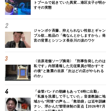
トプールで起きていた異変…港区女子が明か
すその実態
ジャンポケ斉藤、抑えられない性欲とギャン
ブル欲…粗品の「俺なんとかしますから」発
言の背景とシソンヌ長谷川の涙のワケ
〈吉原老舗ソープ摘発〉「刑事告発したのは
私です」内部通報した元従業員が明かす“そ
の後”と激震の吉原「次はどの店がやられる
のか」
「金管バンドの朝練もあって6時に出勤」
「私服を洗濯して干していた」音楽教諭に地
域から“同情”の声も…「救助袋」は近年訓練
ナシ、浮かんだ管理体制の盲点【2026年7月