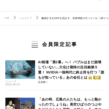
TOP
ヘルスケア
繊細すぎるHSPを悩ます、自律神経のサバイバル（凍りつ
会員限定記事
AI相場「第2幕」へ！ バブルはまだ崩壊
していない…大化け期待の注目銘柄５
選！ NVIDIA一強時代に終止符を打つ「誰
もが知っている」あの会社とは
有料
ニュース
石井僚一
2026.08.03
「あの時、広島の人たちは、もっと熱か
ったのでしょうね」美空ひばりのつぶや