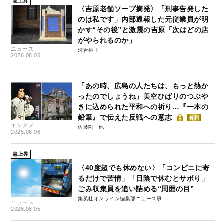
急上昇
〈吉原老舗ソープ摘発〉「刑事告発した
のは私です」内部通報した元従業員が明
かす“その後”と激震の吉原「次はどの店
がやられるのか」
ニュース
河合桃子
2026.08.05
「あの時、広島の人たちは、もっと熱か
ったのでしょうね」美空ひばりのつぶや
きに込められた平和への祈り…『一本の
鉛筆』で伝えた反戦への意志
有料
エンタメ
佐藤剛
2025.08.06
急上昇
〈40度超でも休めない〉「コンビニに寄
るだけで苦情」「日陰で休むとサボり」
ごみ収集員を追い詰める“周囲の目”
集英社オンライン編集部ニュース班
ニュース
2026.08.05