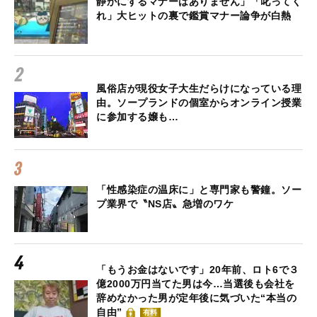
静かにするマナーはありません」「叱ってく
れ」大ヒットの裏で鑑賞マナー論争が白熱
風俗店が現役女子大生だらけになっている理
由。ソープランドの個室からオンライン授業
に参加する嬢も…
「性感染症の温床に」と専門家も警鐘。ソー
プ業界で〝NS店〟急増のワケ
「もうお金はないです」20年前、ロト6で３
億2000万円当てた男は今…当選後も会社を
辞めなかった男が定年後に気づいた“本当の
自由”
有料