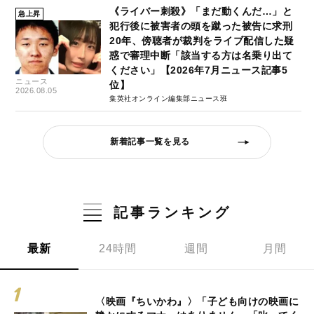
《ライバー刺殺》「まだ動くんだ…」と
急上昇
犯行後に被害者の頭を蹴った被告に求刑
20年、傍聴者が裁判をライブ配信した疑
惑で審理中断「該当する方は名乗り出て
ください」【2026年7月ニュース記事5
ニュース
位】
2026.08.05
集英社オンライン編集部ニュース班
新着記事一覧を見る
記事ランキング
最新
24時間
週間
月間
〈映画『ちいかわ』〉「子ども向けの映画に