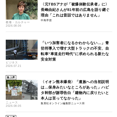
〈元TBSアナが「被爆体験伝承者」に〉
長峰由紀さんが81年前の広島を語り継ぐ
理由「これは昔話ではありません」
中島早苗
教養・カルチャー
2026.08.06
「いつ加害者になるかわからない…」青
切符導入で増す大型トラックの不安、自
転車“車道走行時代”に求められる新たな
安全対策
ビジネス
2026.07.21
急上昇
〈イオン熊本爆発〉「遺族への当初説明
は…保身みたいなところがあった」ハビ
タ幹部が謝罪告白「建物内に戻りたいと
本人は言ってなかった」
ニュース
集英社オンライン編集部ニュース班
2026.08.05