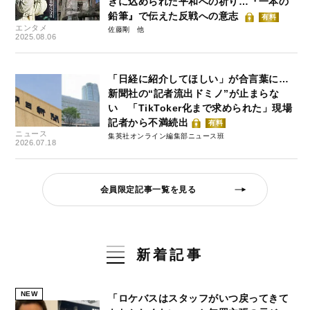
きに込められた平和への祈り…『一本の
鉛筆』で伝えた反戦への意志
有料
エンタメ
佐藤剛
2025.08.06
「日経に紹介してほしい」が合言葉に…
新聞社の“記者流出ドミノ”が止まらな
い 「TikToker化まで求められた」現場
記者から不満続出
有料
ニュース
集英社オンライン編集部ニュース班
2026.07.18
会員限定記事一覧を見る
新着記事
NEW
「ロケバスはスタッフがいつ戻ってきて