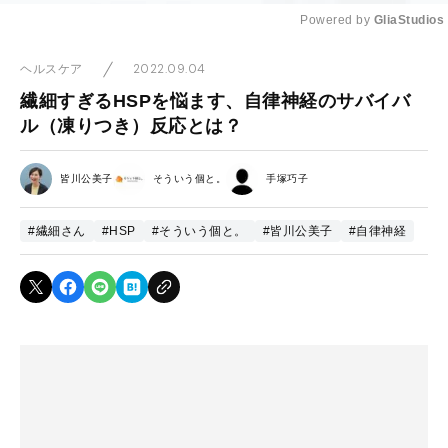
Powered by 
GliaStudios
Mute
2022.09.04
ヘルスケア
繊細すぎるHSPを悩ます、自律神経のサバイバ
ル（凍りつき）反応とは？
皆川公美子
そういう個と。
手塚巧子
#繊細さん
#HSP
#そういう個と。
#皆川公美子
#自律神経