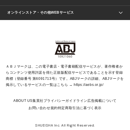
ジャンプSQ.
Seventeen
週刊ヤングジャンプ
オンラインストア・その他WEBサービス
文芸・文庫・総合
芸能・情報・スポーツ
少女マンガ
Vジャンプ
non-no Web
ヤングジャンプ定期購読デジタル
すばる
Myojo
オンラインストア
りぼん
学芸・ノンフィクション・新書
最強ジャンプ
女性マンガ
@BAILA
ヤンジャン＋
小説すばる
週プレNEWS
マーガレット
集英社OTOコンテンツ
集英社 学芸編集部
少年ジャンプ＋
その他WEBサービス
クッキー
ライトノベル・ノベライズ
MAQUIA ONLINE
となりのヤングジャンプ
集英社 文芸ステーション
週プレ グラジャパ！
別冊マーガレット
SHUEISHA MANGA-ART HERITAGE
集英社 ビジネス書
ゼブラック
ココハナ
SHUEISHA ADNAVI
SPUR.JP
集英社Webマガジン Cobalt
グランドジャンプ
web 集英社文庫
キッズ
web Sportiva
マンガMee
ジャンプキャラクターズストア
集英社新書
ジャンプルーキー！
月刊オフィスユー
ＡＢＪマークは、この電子書店・電子書籍配信サービスが、著作権者か
EDITOR'S LAB
LEE
集英社オレンジ文庫
ウルトラジャンプ
青春と読書
パラスポ＋！
らコンテンツ使用許諾を得た正規版配信サービスであることを示す登録
集英社みらい文庫
リマコミ＋
HAPPY PLUS STORE
集英社新書プラス
ジャンプTOON
商標（登録番号 第6091713号）です。ABJマークの詳細、ABJマークを
Marisol
シフォン文庫
アジア人物史
S-KIDS.LAND
マンガMeets
掲示しているサービスの一覧はこちら →
https://aebs.or.jp/
shueisha vox
よみタイ
S-MANGA
Web éclat
ダッシュエックス文庫
LEEマルシェ
kotoba
集英社ジャンプリミックス
ABOUT US
集英社プライバシーガイドライン
広告掲載について
T JAPAN:The New York Times Style Magazine
JUMP j BOOKS
お問い合わせ
規約
特定商取引法に基づく表示
SHOP Marisol
e!集英社
集英社コミック文庫
集英社女性誌ポータル
éclat premium
imidas
MEN'S NON-NO WEB
SHUEISHA Inc. All Right Reserved.