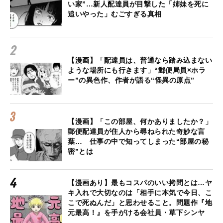
い家”…新人配達員が目撃した「姉妹を死に
追いやった」むごすぎる真相
【漫画】「配達員は、普通なら踏み込まない
ような場所にも行きます」“郵便局員×ホラ
ー”の異色作、作者が語る“怪異の原点”
【漫画】「この部屋、何かありましたか？」
郵便配達員が住人から尋ねられた奇妙な言
葉… 仕事の中で知ってしまった“部屋の秘
密”とは
【漫画あり】最もコスパのいい拷問とは…ヤ
キ入れで大切なのは「相手に本気で今日、こ
こで死ぬんだ」と思わせること。問題作『地
元最高！』を手がける会社員・草下シンヤ