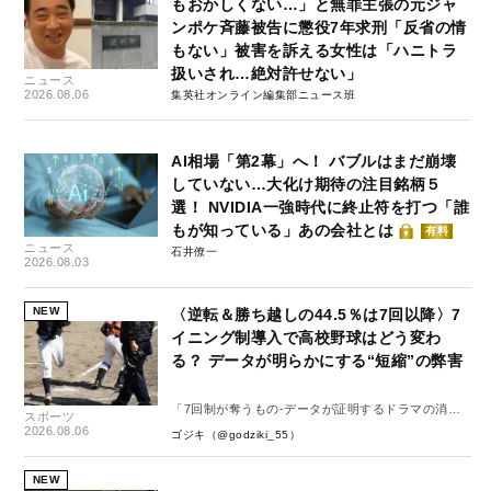
もおかしくない…」と無罪主張の元ジャ
ンポケ斉藤被告に懲役7年求刑「反省の情
もない」被害を訴える女性は「ハニトラ
扱いされ…絶対許せない」
ニュース
2026.08.06
集英社オンライン編集部ニュース班
AI相場「第2幕」へ！ バブルはまだ崩壊
していない…大化け期待の注目銘柄５
選！ NVIDIA一強時代に終止符を打つ「誰
もが知っている」あの会社とは
有料
ニュース
石井僚一
2026.08.03
NEW
〈逆転＆勝ち越しの44.5％は7回以降〉7
イニング制導入で高校野球はどう変わ
る？ データが明らかにする“短縮”の弊害
「7回制が奪うもの-データが証明するドラマの消
スポーツ
失-」
2026.08.06
ゴジキ（@godziki_55）
NEW