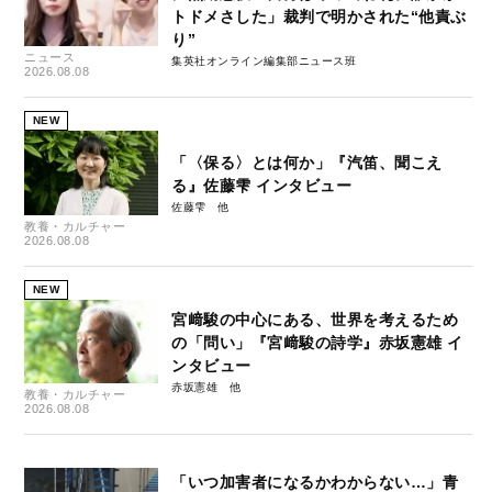
トドメさした」裁判で明かされた“他責ぶ
り”
ニュース
集英社オンライン編集部ニュース班
2026.08.08
NEW
「〈保る〉とは何か」『汽笛、聞こえ
る』佐藤雫 インタビュー
佐藤雫
教養・カルチャー
2026.08.08
NEW
宮﨑駿の中心にある、世界を考えるため
の「問い」『宮﨑駿の詩学』赤坂憲雄 イ
ンタビュー
赤坂憲雄
教養・カルチャー
2026.08.08
「いつ加害者になるかわからない…」青