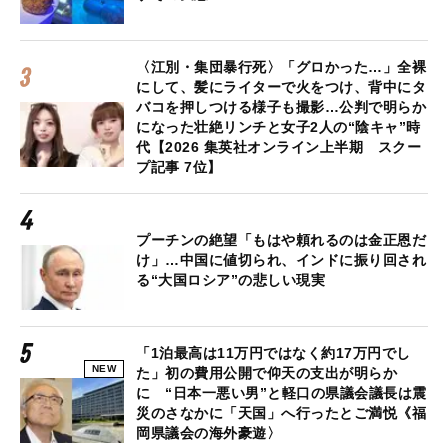
〈江別・集団暴行死〉「グロかった…」全裸
にして、髪にライターで火をつけ、背中にタ
バコを押しつける様子も撮影…公判で明らか
になった壮絶リンチと女子2人の“陰キャ”時
代【2026 集英社オンライン上半期 スクー
プ記事 7位】
プーチンの絶望「もはや頼れるのは金正恩だ
け」…中国に値切られ、インドに振り回され
る“大国ロシア”の悲しい現実
「1泊最高は11万円ではなく約17万円でし
NEW
た」初の費用公開で仰天の支出が明らか
に “日本一悪い男”と軽口の県議会議長は震
災のさなかに「天国」へ行ったとご満悦《福
岡県議会の海外豪遊〉