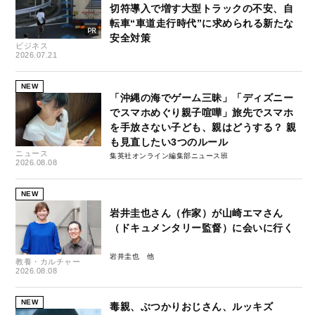
切符導入で増す大型トラックの不安、自
転車“車道走行時代”に求められる新たな
安全対策
ビジネス
2026.07.21
NEW
「沖縄の海でゲーム三昧」「ディズニー
でスマホめぐり親子喧嘩」旅先でスマホ
を手放さない子ども、親はどうする？ 親
も見直したい3つのルール
ニュース
集英社オンライン編集部ニュース班
2026.08.08
NEW
岩井圭也さん（作家）が山崎エマさん
（ドキュメンタリー監督）に会いに行く
岩井圭也
教養・カルチャー
2026.08.08
NEW
毒親、ぶつかりおじさん、ルッキズ