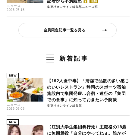
記者から不満続出
有料
ニュース
集英社オンライン編集部ニュース班
2026.07.18
会員限定記事一覧を見る
新着記事
NEW
【192人食中毒】「清潔で品数の多い感じ
のいいレストラン」静岡のスポーツ宿泊
施設内で集団発症…合宿・遠征の「集団
での食事」に知っておきたい予防策
ニュース
集英社オンライン編集部
2026.08.08
NEW
〈江別大学生集団暴行死〉主犯格の18歳
に無期懲役「自分はやってねぇ。誰かが