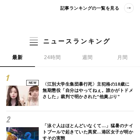
記事ランキングの一覧を見る
ニュースランキング
最新
24時間
週間
月間
NEW
〈江別大学生集団暴行死〉主犯格の18歳に
無期懲役「自分はやってねぇ。誰かがトドメ
さした」裁判で明かされた“他責ぶり”
「泳ぐ人はほとんどいなくて…」猛暑のナイ
トプールで起きていた異変…港区女子が明か
すその実態