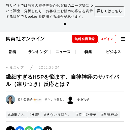
当サイトでは当社の提携先等がお客様のニーズ等につ
いて調査・分析したり、お客様にお勧めの広告を表示
詳しくはこちら
する目的で Cookie を使用する場合があります。
×
無料会員登録
ログイン
新着
ランキング
ニュース
特集
ビジネス
2022.09.04
ヘルスケア
繊細すぎるHSPを悩ます、自律神経のサバイバ
ル（凍りつき）反応とは？
皆川公美子
そういう個と。
手塚巧子
#繊細さん
#HSP
#そういう個と。
#皆川公美子
#自律神経