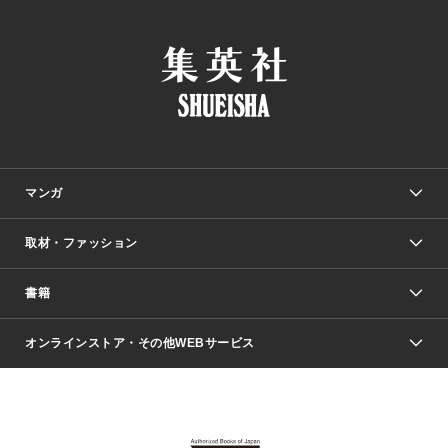
マンガ
取材・ファッション
少年マンガ
週刊少年ジャンプ
書籍
ファッション・美容
青年マンガ
ジャンプSQ.
Seventeen
週刊ヤングジャンプ
オンラインストア・その他WEBサービス
文芸・文庫・総合
芸能・情報・スポーツ
少女マンガ
Vジャンプ
non-no Web
ヤングジャンプ定期購読デジタル
すばる
Myojo
オンラインストア
りぼん
学芸・ノンフィクション・新書
最強ジャンプ
女性マンガ
@BAILA
ヤンジャン＋
小説すばる
週プレNEWS
マーガレット
集英社OTOコンテンツ
集英社 学芸編集部
少年ジャンプ＋