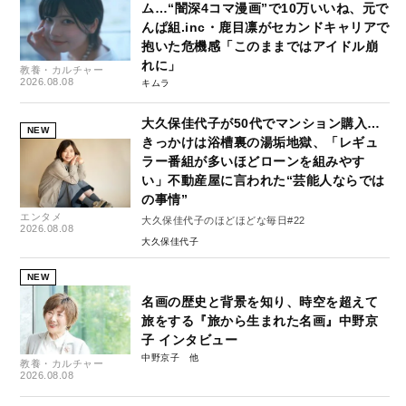
ム…“闇深4コマ漫画”で10万いいね、元で
んぱ組.inc・鹿目凛がセカンドキャリアで
抱いた危機感「このままではアイドル崩
れに」
教養・カルチャー
2026.08.08
キムラ
大久保佳代子が50代でマンション購入…
NEW
きっかけは浴槽裏の湯垢地獄、「レギュ
ラー番組が多いほどローンを組みやす
い」不動産屋に言われた“芸能人ならでは
の事情”
エンタメ
大久保佳代子のほどほどな毎日#22
2026.08.08
大久保佳代子
NEW
名画の歴史と背景を知り、時空を超えて
旅をする『旅から生まれた名画』中野京
子 インタビュー
中野京子
教養・カルチャー
2026.08.08