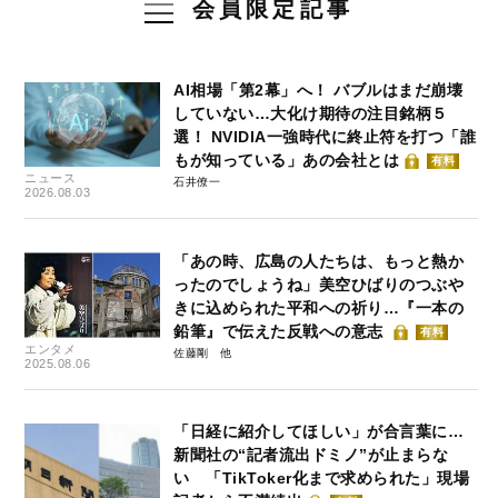
会員限定記事
AI相場「第2幕」へ！ バブルはまだ崩壊
していない…大化け期待の注目銘柄５
選！ NVIDIA一強時代に終止符を打つ「誰
もが知っている」あの会社とは
有料
ニュース
石井僚一
2026.08.03
「あの時、広島の人たちは、もっと熱か
ったのでしょうね」美空ひばりのつぶや
きに込められた平和への祈り…『一本の
鉛筆』で伝えた反戦への意志
有料
エンタメ
佐藤剛
2025.08.06
「日経に紹介してほしい」が合言葉に…
新聞社の“記者流出ドミノ”が止まらな
い 「TikToker化まで求められた」現場