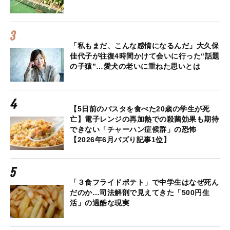
「私もまだ、こんな感情になるんだ」大久保
佳代子が往復4時間かけて会いに行った“話題
の子猿”…愛犬の老いに重ねた思いとは
【5日前のパスタを食べた20歳の学生が死
亡】電子レンジの再加熱での殺菌効果も期待
できない「チャーハン症候群」の恐怖
【2026年6月バズり記事1位】
「３食フライドポテト」で中学生はなぜ死ん
だのか…司法解剖で見えてきた「500円生
活」の過酷な現実