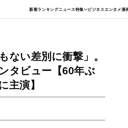
特集一覧を見る
漫画一覧を見る
新着
ランキング
ニュース
特集
ビジネス
エンタメ
漫
養・カルチャー
暮らし
スポーツ
ヘルスケア
美容
グルメ
もない差別に衝撃」。
ンタビュー【60年ぶ
に主演】