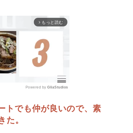
もっと読む
arrow_forward_ios
Powered by 
GliaStudios
M
ートでも仲が良いので、素
u
きた。
t
e