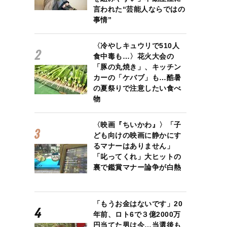
言われた“芸能人ならではの
事情”
〈冷やしキュウリで510人
食中毒も…〉花火大会の
「豚の丸焼き」、キッチン
カーの「ケバブ」も…酷暑
の夏祭りで注意したい食べ
物
〈映画『ちいかわ』〉「子
ども向けの映画に静かにす
るマナーはありません」
「叱ってくれ」大ヒットの
裏で鑑賞マナー論争が白熱
「もうお金はないです」20
年前、ロト6で３億2000万
円当てた男は今…当選後も