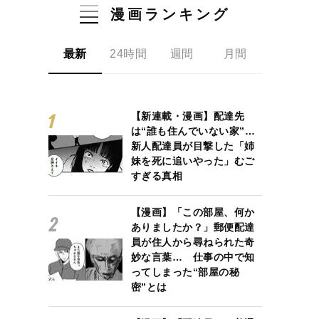
漫画ランキング
最新
24時間
週間
月間
【新連載・漫画】配達先
は“誰も住んでいない家”…
新人配達員が目撃した「姉
妹を死に追いやった」むご
すぎる真相
【漫画】「この部屋、何か
ありましたか？」郵便配達
員が住人から尋ねられた奇
妙な言葉… 仕事の中で知
ってしまった“部屋の秘
密”とは