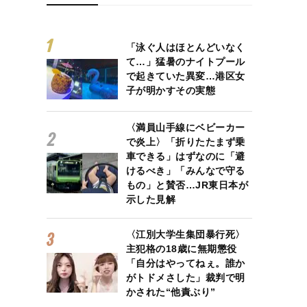
「泳ぐ人はほとんどいなく
て…」猛暑のナイトプール
で起きていた異変…港区女
子が明かすその実態
〈満員山手線にベビーカー
で炎上〉「折りたたまず乗
車できる」はずなのに「避
けるべき」「みんなで守る
もの」と賛否…JR東日本が
示した見解
〈江別大学生集団暴行死〉
主犯格の18歳に無期懲役
「自分はやってねぇ。誰か
がトドメさした」裁判で明
かされた“他責ぶり”