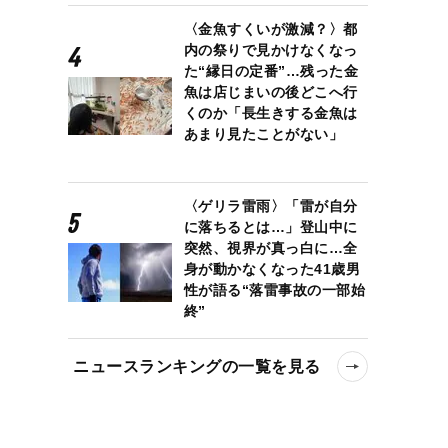
〈金魚すくいが激減？〉都
内の祭りで見かけなくなっ
た“縁日の定番”…残った金
魚は店じまいの後どこへ行
くのか「長生きする金魚は
あまり見たことがない」
〈ゲリラ雷雨〉「雷が自分
に落ちるとは…」登山中に
突然、視界が真っ白に…全
身が動かなくなった41歳男
性が語る“落雷事故の一部始
終”
ニュースランキングの一覧を見る