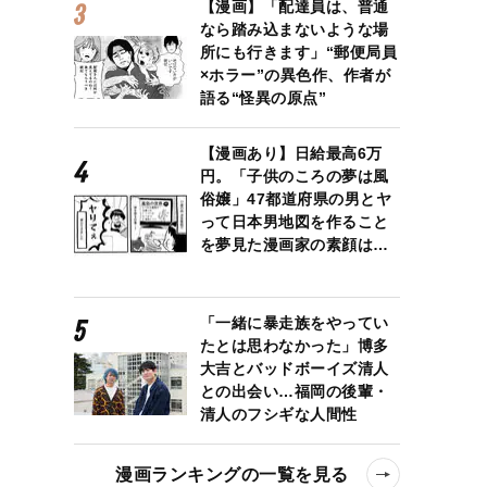
【漫画】「配達員は、普通
なら踏み込まないような場
所にも行きます」“郵便局員
×ホラー”の異色作、作者が
語る“怪異の原点”
【漫画あり】日給最高6万
円。「子供のころの夢は風
俗嬢」47都道府県の男とヤ
って日本男地図を作ること
を夢見た漫画家の素顔は…
「一緒に暴走族をやってい
たとは思わなかった」博多
大吉とバッドボーイズ清人
との出会い…福岡の後輩・
清人のフシギな人間性
漫画ランキングの一覧を見る