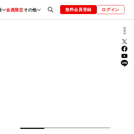
無料会員登録
ログイン
画
会員限定
その他
ファッション
恋愛・結婚
編集部
お知らせ