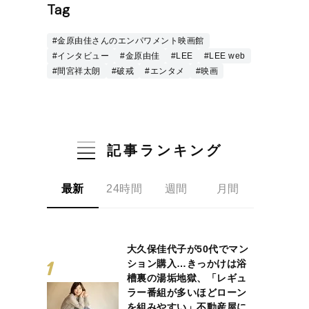
Tag
#金原由佳さんのエンパワメント映画館
#インタビュー
#金原由佳
#LEE
#LEE web
#間宮祥太朗
#破戒
#エンタメ
#映画
記事ランキング
最新
24時間
週間
月間
大久保佳代子が50代でマン
ション購入…きっかけは浴
槽裏の湯垢地獄、「レギュ
ラー番組が多いほどローン
を組みやすい」不動産屋に