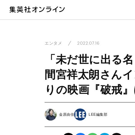
教
2022.07.16
エンタメ
「未だ世に出る名
間宮祥太朗さんイ
りの映画『破戒』
金原由佳
LEE編集部