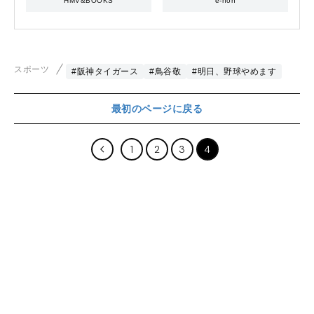
HMV&BOOKS
e-hon
スポーツ
#阪神タイガース
#鳥谷敬
#明日、野球やめます
最初のページに戻る
1
2
3
4