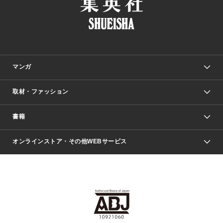
マンガ
取材・ファッション
少年マンガ
週刊少年ジャンプ
書籍
ファッション・美容
青年マンガ
ジャンプSQ.
Seventeen
週刊ヤングジャンプ
オンラインストア・その他WEBサービス
文芸・文庫・総合
芸能・情報・スポーツ
少女マンガ
Vジャンプ
non-no Web
ヤングジャンプ定期購読デジタル
すばる
Myojo
オンラインストア
りぼん
学芸・ノンフィクション・新書
最強ジャンプ
女性マンガ
@BAILA
ヤンジャン＋
小説すばる
週プレNEWS
マーガレット
集英社OTOコンテンツ
集英社 学芸編集部
少年ジャンプ＋
その他WEBサービス
クッキー
ライトノベル・ノベライズ
MAQUIA ONLINE
となりのヤングジャンプ
集英社 文芸ステーション
週プレ グラジャパ！
別冊マーガレット
SHUEISHA MANGA-ART HERITAGE
集英社 ビジネス書
ゼブラック
ココハナ
SHUEISHA ADNAVI
SPUR.JP
集英社Webマガジン Cobalt
グランドジャンプ
web 集英社文庫