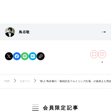
鳥谷敬
4
TOP
スポーツ
“鉄人”鳥谷敬の「連続試合フルイニング出場」が途絶えた理
会員限定記事