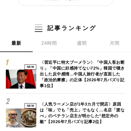
記事ランキング
最新
24時間
週間
月間
〈習近平に特大ブーメラン〉「中国人客お断
NEW
り」「中国に好感持てない72%」韓国で噴き
出した反中感情…中国人旅行者が直面した
「政治的摩擦」の正体【2026年7月バズり記
事1位】
〈人気ラーメン店が1年3カ月で閉店〉原因
NEW
は「味」でも「売上」でもなく…名店「渡な
べ」のベテラン店主が明かした“想定外の
敵”【2026年7月バズり記事2位】