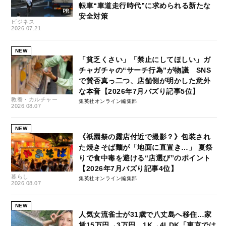
転車“車道走行時代”に求められる新たな
安全対策
ビジネス
2026.07.21
NEW
「貧乏くさい」「禁止にしてほしい」ガ
チャガチャの“サーチ行為”が物議 SNS
で賛否真っ二つ、店舗側が明かした意外
な本音【2026年7月バズり記事5位】
教養・カルチャー
集英社オンライン編集部
2026.08.07
NEW
《祇園祭の露店付近で撮影？》包装され
た焼きそば麺が「地面に直置き…」 夏祭
りで食中毒を避ける“店選び”のポイント
【2026年7月バズり記事4位】
暮らし
集英社オンライン編集部
2026.08.07
NEW
人気女流雀士が31歳で八丈島へ移住…家
賃15万円→3万円、1K→4LDK「東京では