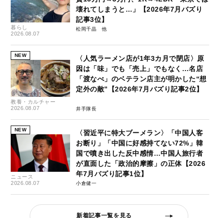
壊れてしまうと…」【2026年7月バズり
記事3位】
暮らし
松岡千晶
2026.08.07
NEW
〈人気ラーメン店が1年3カ月で閉店〉原
因は「味」でも「売上」でもなく…名店
「渡なべ」のベテラン店主が明かした“想
定外の敵”【2026年7月バズり記事2位】
教養・カルチャー
2026.08.07
井手隊長
NEW
〈習近平に特大ブーメラン〉「中国人客
お断り」「中国に好感持てない72%」韓
国で噴き出した反中感情…中国人旅行者
が直面した「政治的摩擦」の正体【2026
年7月バズり記事1位】
ニュース
2026.08.07
小倉健一
新着記事一覧を見る