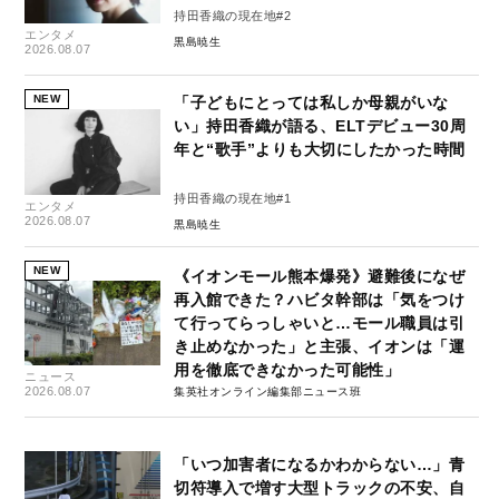
持田香織の現在地#2
エンタメ
黒島暁生
2026.08.07
NEW
「子どもにとっては私しか母親がいな
い」持田香織が語る、ELTデビュー30周
年と“歌手”よりも大切にしたかった時間
持田香織の現在地#1
エンタメ
2026.08.07
黒島暁生
NEW
《イオンモール熊本爆発》避難後になぜ
再入館できた？ハビタ幹部は「気をつけ
て行ってらっしゃいと…モール職員は引
き止めなかった」と主張、イオンは「運
用を徹底できなかった可能性」
ニュース
2026.08.07
集英社オンライン編集部ニュース班
「いつ加害者になるかわからない…」青
切符導入で増す大型トラックの不安、自