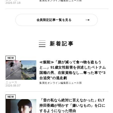
集英社オンライン編集部ニュース班
2026.07.18
会員限定記事一覧を見る
新着記事
NEW
≪飯能≫「腹が減って食べ物を盗もう
と…」91歳女性殺害を供述したベトナム
国籍の男、在留資格なし…奪った車で“3
台追突”の逃走劇
ニュース
集英社オンライン編集部ニュース班
2026.08.07
NEW
「昔の私なら絶対に言えなかった」ELT
持田香織が明かす「嫌いなもの」を口に
するようになった理由