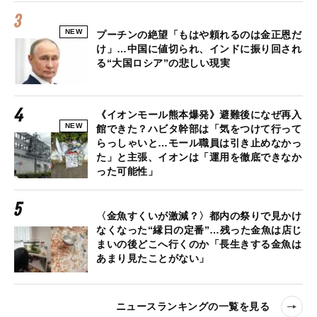
NEW
プーチンの絶望「もはや頼れるのは金正恩だ
け」…中国に値切られ、インドに振り回され
る“大国ロシア”の悲しい現実
《イオンモール熊本爆発》避難後になぜ再入
NEW
館できた？ハビタ幹部は「気をつけて行って
らっしゃいと…モール職員は引き止めなかっ
た」と主張、イオンは「運用を徹底できなか
った可能性」
〈金魚すくいが激減？〉都内の祭りで見かけ
なくなった“縁日の定番”…残った金魚は店じ
まいの後どこへ行くのか「長生きする金魚は
あまり見たことがない」
ニュースランキングの一覧を見る