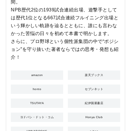
間。
NPB歴代2位の1939試合連続出場、遊撃手として
は歴代1位となる667試合連続フルイニング出場と
いう輝かしい軌跡を辿るとともに、誰にも言わな
かった苦悩の日々を初めて本書で明かします。
さらに、プロ野球という個性派集団の中で“ポジシ
ョン”を守り抜いた著者ならではの思考・発想も紹
介！
amazon
楽天ブックス
honto
セブンネット
TSUTAYA
紀伊国屋書店
ヨドバシ・ドット・コム
Honya Club