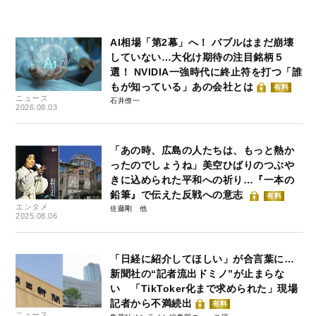
AI相場「第2幕」へ！ バブルはまだ崩壊
していない…大化け期待の注目銘柄５
選！ NVIDIA一強時代に終止符を打つ「誰
もが知っている」あの会社とは
有料
ニュース
石井僚一
2026.08.03
「あの時、広島の人たちは、もっと熱か
ったのでしょうね」美空ひばりのつぶや
きに込められた平和への祈り…『一本の
鉛筆』で伝えた反戦への意志
有料
エンタメ
佐藤剛
2025.08.06
「日経に紹介してほしい」が合言葉に…
新聞社の“記者流出ドミノ”が止まらな
い 「TikToker化まで求められた」現場
記者から不満続出
有料
ニュース