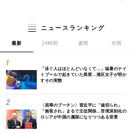
ニュースランキング
最新
24時間
週間
月間
「泳ぐ人はほとんどいなくて…」猛暑のナイ
トプールで起きていた異変…港区女子が明か
すその実態
〈屈辱のプーチン〉習近平に「値切られ」
「無視され」まるで主従関係…苦境深刻化の
ロシアが中国の属国になりつつある背景