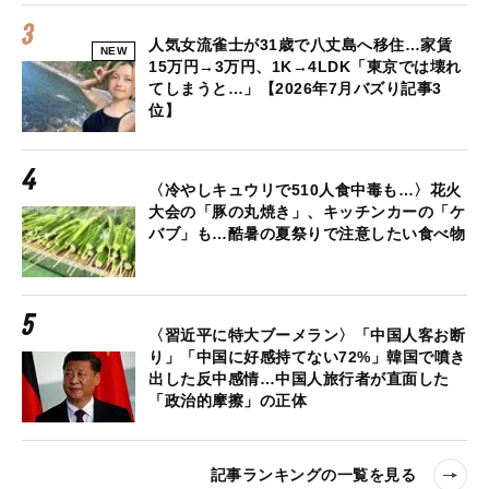
人気女流雀士が31歳で八丈島へ移住…家賃
NEW
15万円→3万円、1K→4LDK「東京では壊れ
てしまうと…」【2026年7月バズり記事3
位】
〈冷やしキュウリで510人食中毒も…〉花火
大会の「豚の丸焼き」、キッチンカーの「ケ
バブ」も…酷暑の夏祭りで注意したい食べ物
〈習近平に特大ブーメラン〉「中国人客お断
り」「中国に好感持てない72%」韓国で噴き
出した反中感情…中国人旅行者が直面した
「政治的摩擦」の正体
記事ランキングの一覧を見る