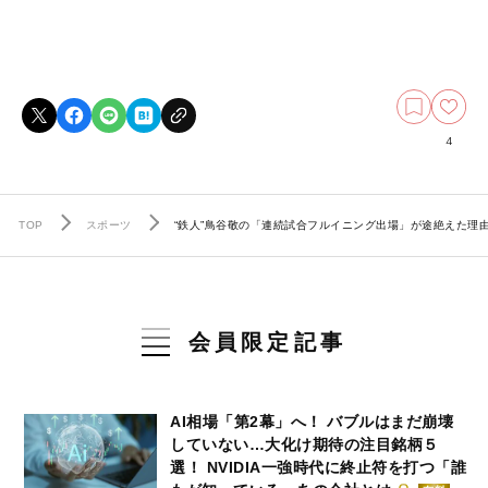
4
TOP
スポーツ
“鉄人”鳥谷敬の「連続試合フルイニング出場」が途絶えた理
会員限定記事
AI相場「第2幕」へ！ バブルはまだ崩壊
していない…大化け期待の注目銘柄５
選！ NVIDIA一強時代に終止符を打つ「誰