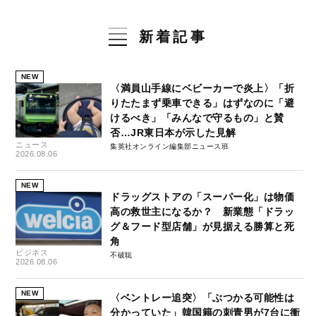
新着記事
NEW
〈満員山手線にベビーカーで炎上〉「折
りたたまず乗車できる」はずなのに「避
けるべき」「みんなで守るもの」と賛
否…JR東日本が示した見解
ニュース
集英社オンライン編集部ニュース班
2026.08.06
NEW
ドラッグストアの「スーパー化」は物価
高の救世主になるか？ 新業態「ドラッ
グ＆フード型店舗」が見据える勝算と死
角
ビジネス
不破聡
2026.08.06
NEW
〈ベントレー追突〉「ぶつかる可能性は
分かっていた」韓国籍の刺青男が7台に衝