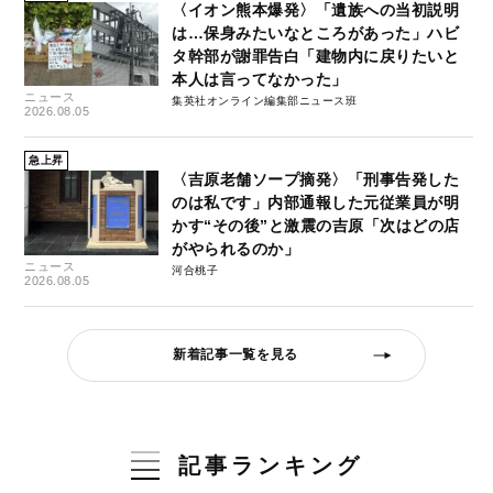
〈イオン熊本爆発〉「遺族への当初説明
は…保身みたいなところがあった」ハビ
タ幹部が謝罪告白「建物内に戻りたいと
本人は言ってなかった」
ニュース
集英社オンライン編集部ニュース班
2026.08.05
急上昇
〈吉原老舗ソープ摘発〉「刑事告発した
のは私です」内部通報した元従業員が明
かす“その後”と激震の吉原「次はどの店
がやられるのか」
ニュース
河合桃子
2026.08.05
新着記事一覧を見る
記事ランキング