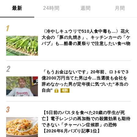
最新
24時間
週間
月間
〈冷やしキュウリで510人食中毒も…〉花火
大会の「豚の丸焼き」、キッチンカーの「ケ
バブ」も…酷暑の夏祭りで注意したい食べ物
「もうお金はないです」20年前、ロト6で３
億2000万円当てた男は今…当選後も会社を
辞めなかった男が定年後に気づいた“本当の
自由”
有料
【5日前のパスタを食べた20歳の学生が死
亡】電子レンジの再加熱での殺菌効果も期待
できない「チャーハン症候群」の恐怖
【2026年6月バズり記事1位】