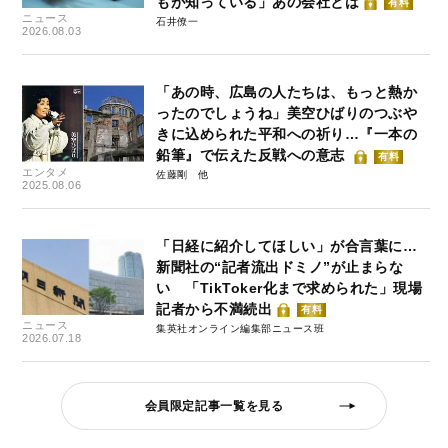
もが知っている」あの会社とは
有料
ニュース
石井僚一
2026.08.03
「あの時、広島の人たちは、もっと熱か
ったのでしょうね」美空ひばりのつぶや
きに込められた平和への祈り…『一本の
鉛筆』で伝えた反戦への意志
有料
エンタメ
佐藤剛
2025.08.06
「日経に紹介してほしい」が合言葉に…
新聞社の“記者流出ドミノ”が止まらな
い 「TikToker化まで求められた」現場
記者から不満続出
有料
ニュース
集英社オンライン編集部ニュース班
2026.07.18
会員限定記事一覧を見る