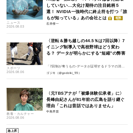
していない…大化け期待の注目銘柄５
選！ NVIDIA一強時代に終止符を打つ「誰
もが知っている」あの会社とは
有料
ニュース
石井僚一
2026.08.03
〈逆転＆勝ち越しの44.5％は7回以降〉7
イニング制導入で高校野球はどう変わ
る？ データが明らかにする“短縮”の弊害
「7回制が奪うもの-データが証明するドラマの消
スポーツ
失-」
2026.08.06
ゴジキ（@godziki_55）
〈元TBSアナが「被爆体験伝承者」に〉
長峰由紀さんが81年前の広島を語り継ぐ
理由「これは昔話ではありません」
中島早苗
教養・カルチャー
2026.08.06
急上昇