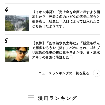
《イオン爆発》「売上金を金庫に戻すよう指
示した？」死者２名のハビタの店長に問うと
涙を流し…社員は「入口によっては入れたこ
ともあったようです」
【哀悼】「あれ清水良太郎だ」「親父も呼ん
で麻雀やろうや（笑）」バカにされ、ゴキブ
リ駆除の仕事の後に死を考えた後、父・清水
アキラの言葉に号泣した日
ニュースランキングの一覧を見る
漫画ランキング