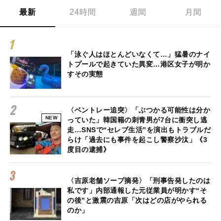
最新
24時間
週間
月間
「泳ぐ人はほとんどいなくて…」猛暑のナイ
トプールで起きていた異変…港区女子が明か
すその実態
〈ベントレー追突〉「ぶつかる可能性は分か
NEW
っていた」韓国籍の刺青男が7台に衝突し逃
走…SNSで“セレブ生活”を演出もトラブルだ
らけ「過去にも事件を起こし警察沙汰」《3
度目の逮捕》
〈吉原老舗ソープ摘発〉「刑事告発したのは
私です」内部通報した元従業員が明かす“そ
の後”と激震の吉原「次はどの店がやられる
のか」