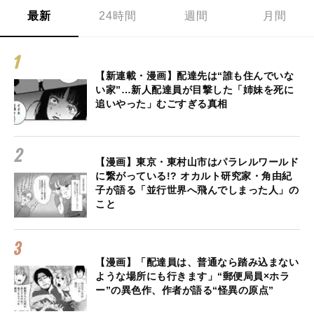
最新
24時間
週間
月間
【新連載・漫画】配達先は“誰も住んでいな
い家”…新人配達員が目撃した「姉妹を死に
追いやった」むごすぎる真相
【漫画】東京・東村山市はパラレルワールド
に繋がっている!? オカルト研究家・角由紀
子が語る「並行世界へ飛んでしまった人」の
こと
【漫画】「配達員は、普通なら踏み込まない
ような場所にも行きます」“郵便局員×ホラ
ー”の異色作、作者が語る“怪異の原点”