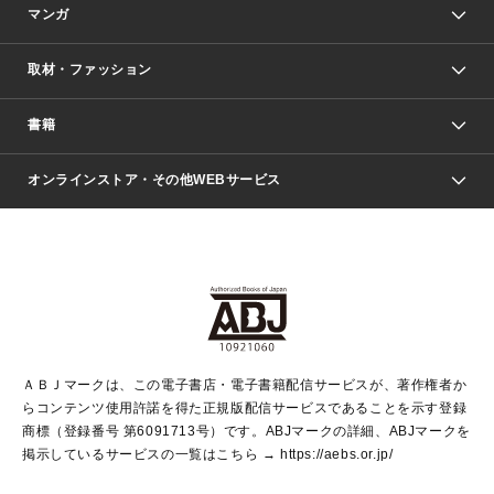
マンガ
取材・ファッション
少年マンガ
週刊少年ジャンプ
書籍
ファッション・美容
青年マンガ
ジャンプSQ.
Seventeen
週刊ヤングジャンプ
オンラインストア・その他WEBサービス
文芸・文庫・総合
芸能・情報・スポーツ
少女マンガ
Vジャンプ
non-no Web
ヤングジャンプ定期購読デジタル
すばる
Myojo
オンラインストア
りぼん
学芸・ノンフィクション・新書
最強ジャンプ
女性マンガ
@BAILA
ヤンジャン＋
小説すばる
週プレNEWS
マーガレット
集英社OTOコンテンツ
集英社 学芸編集部
少年ジャンプ＋
その他WEBサービス
クッキー
ライトノベル・ノベライズ
MAQUIA ONLINE
となりのヤングジャンプ
集英社 文芸ステーション
週プレ グラジャパ！
別冊マーガレット
SHUEISHA MANGA-ART HERITAGE
集英社 ビジネス書
ゼブラック
ココハナ
SHUEISHA ADNAVI
SPUR.JP
集英社Webマガジン Cobalt
グランドジャンプ
web 集英社文庫
キッズ
web Sportiva
マンガMee
ジャンプキャラクターズストア
集英社新書
ジャンプルーキー！
月刊オフィスユー
ＡＢＪマークは、この電子書店・電子書籍配信サービスが、著作権者か
EDITOR'S LAB
LEE
集英社オレンジ文庫
ウルトラジャンプ
青春と読書
パラスポ＋！
らコンテンツ使用許諾を得た正規版配信サービスであることを示す登録
集英社みらい文庫
リマコミ＋
HAPPY PLUS STORE
集英社新書プラス
ジャンプTOON
商標（登録番号 第6091713号）です。ABJマークの詳細、ABJマークを
Marisol
シフォン文庫
アジア人物史
S-KIDS.LAND
マンガMeets
掲示しているサービスの一覧はこちら →
https://aebs.or.jp/
shueisha vox
よみタイ
S-MANGA
Web éclat
ダッシュエックス文庫