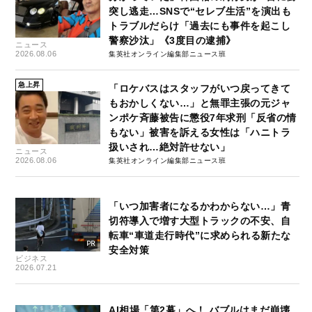
突し逃走…SNSで“セレブ生活”を演出も
トラブルだらけ「過去にも事件を起こし
警察沙汰」《3度目の逮捕》
ニュース
2026.08.06
集英社オンライン編集部ニュース班
急上昇
「ロケバスはスタッフがいつ戻ってきて
もおかしくない…」と無罪主張の元ジャ
ンポケ斉藤被告に懲役7年求刑「反省の情
もない」被害を訴える女性は「ハニトラ
扱いされ…絶対許せない」
ニュース
2026.08.06
集英社オンライン編集部ニュース班
「いつ加害者になるかわからない…」青
切符導入で増す大型トラックの不安、自
転車“車道走行時代”に求められる新たな
安全対策
ビジネス
2026.07.21
AI相場「第2幕」へ！ バブルはまだ崩壊