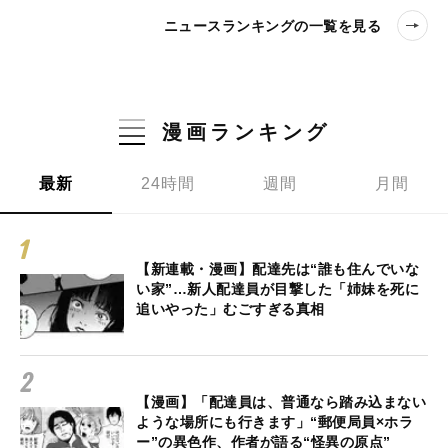
ニュースランキングの一覧を見る
漫画ランキング
最新
24時間
週間
月間
【新連載・漫画】配達先は“誰も住んでいな
い家”…新人配達員が目撃した「姉妹を死に
追いやった」むごすぎる真相
【漫画】「配達員は、普通なら踏み込まない
ような場所にも行きます」“郵便局員×ホラ
ー”の異色作、作者が語る“怪異の原点”