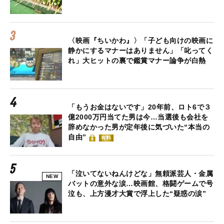
〈映画『ちいかわ』〉「子ども向けの映画に
静かにするマナーはありません」「叱ってく
れ」大ヒットの裏で鑑賞マナー論争が白熱
「もうお金はないです」20年前、ロト6で３
億2000万円当てた男は今…当選後も会社を
辞めなかった男が定年後に気づいた“本当の
自由”
有料
「泣いてないねんけどな」無頼派芸人・金属
NEW
バットの意外な涙…映画館、格闘ゲームで号
泣も、上方漫才大賞で浮上した“疑惑の涙”