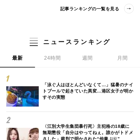
記事ランキングの一覧を見る
ニュースランキング
最新
24時間
週間
月間
「泳ぐ人はほとんどいなくて…」猛暑のナイ
トプールで起きていた異変…港区女子が明か
すその実態
〈江別大学生集団暴行死〉主犯格の18歳に
無期懲役「自分はやってねぇ。誰かがトドメ
さした」裁判で明かされた“他責ぶり”