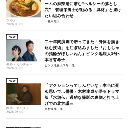
ームの麻辣湯に潜む“ヘルシーの落とし
穴” 管理栄養士が勧める「具材」と避け
たい組み合わせ
グルメ
千駄木雄大
2026.08.09
NEW
二十年間演劇で培ってきた「身体を描き
込む技術」を注ぎ込みました『おもちゃ
の指輪がほしいねん』ピンク地底人3号×
本谷有希子
教養・カルチャー
ピンク地底人３号
2026.08.09
NEW
「アクションってしんどいな」本当に死
ぬ思いで…俳優・木村達成が語るドラマ
版『水滸伝』過酷な撮影の裏側と打ち上
げでの北方謙三
教養・カルチャー
木村達成
2026.08.09