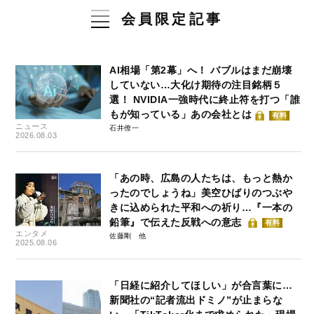
会員限定記事
AI相場「第2幕」へ！ バブルはまだ崩壊
していない…大化け期待の注目銘柄５
選！ NVIDIA一強時代に終止符を打つ「誰
もが知っている」あの会社とは
有料
ニュース
石井僚一
2026.08.03
「あの時、広島の人たちは、もっと熱か
ったのでしょうね」美空ひばりのつぶや
きに込められた平和への祈り…『一本の
鉛筆』で伝えた反戦への意志
有料
エンタメ
佐藤剛
2025.08.06
「日経に紹介してほしい」が合言葉に…
新聞社の“記者流出ドミノ”が止まらな