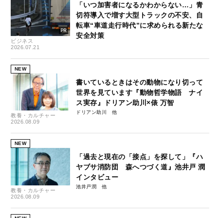
「いつ加害者になるかわからない…」青
切符導入で増す大型トラックの不安、自
転車“車道走行時代”に求められる新たな
安全対策
ビジネス
2026.07.21
NEW
書いているときはその動物になり切って
世界を見ています『動物哲学物語 ナイ
ス実存』ドリアン助川×俵 万智
ドリアン助川
教養・カルチャー
2026.08.09
NEW
「過去と現在の「接点」を探して」『ハ
ヤブサ消防団 森へつづく道』池井戸 潤
インタビュー
池井戸潤
教養・カルチャー
2026.08.09