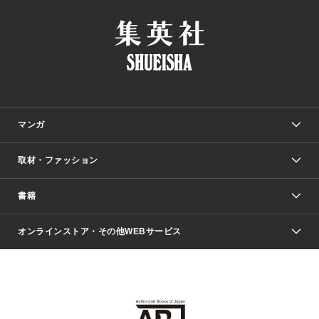
マンガ
取材・ファッション
少年マンガ
週刊少年ジャンプ
書籍
ファッション・美容
青年マンガ
ジャンプSQ.
Seventeen
週刊ヤングジャンプ
オンラインストア・その他WEBサービス
文芸・文庫・総合
芸能・情報・スポーツ
少女マンガ
Vジャンプ
non-no Web
ヤングジャンプ定期購読デジタル
すばる
Myojo
オンラインストア
りぼん
学芸・ノンフィクション・新書
最強ジャンプ
女性マンガ
@BAILA
ヤンジャン＋
小説すばる
週プレNEWS
マーガレット
集英社OTOコンテンツ
集英社 学芸編集部
少年ジャンプ＋
その他WEBサービス
クッキー
ライトノベル・ノベライズ
MAQUIA ONLINE
となりのヤングジャンプ