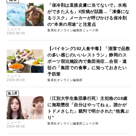
NEW
「保冷剤は直接皮膚に当てないで。水疱
ができた人も」X投稿が話題…「凍傷にな
るリスク」メーカーが呼びかける保冷剤
の“本来の用途”と注意点
ニュース
集英社オンライン編集部ニュース班
2026.08.09
【バイキング192人食中毒】「清潔で品数
の多い感じのいいレストラン」静岡のス
ポーツ宿泊施設内で集団発症…合宿・遠
征の「集団での食事」に知っておきたい
予防策
ニュース
2026.08.08
集英社オンライン編集部
急上昇
〈江別大学生集団暴行死〉主犯格の18歳
に無期懲役「自分はやってねぇ。誰かが
トドメさした」裁判で明かされた“他責ぶ
り”
ニュース
集英社オンライン編集部ニュース班
2026.08.08