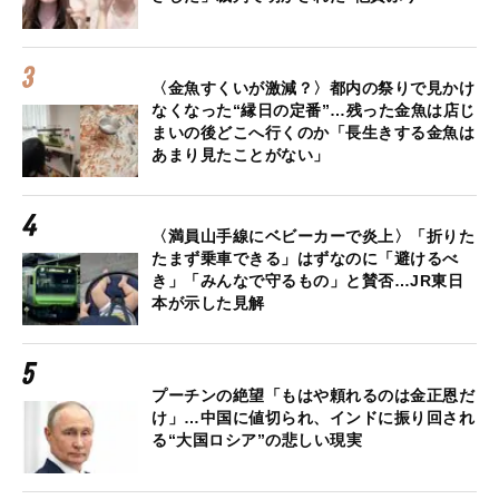
〈金魚すくいが激減？〉都内の祭りで見かけ
なくなった“縁日の定番”…残った金魚は店じ
まいの後どこへ行くのか「長生きする金魚は
あまり見たことがない」
〈満員山手線にベビーカーで炎上〉「折りた
たまず乗車できる」はずなのに「避けるべ
き」「みんなで守るもの」と賛否…JR東日
本が示した見解
プーチンの絶望「もはや頼れるのは金正恩だ
け」…中国に値切られ、インドに振り回され
る“大国ロシア”の悲しい現実