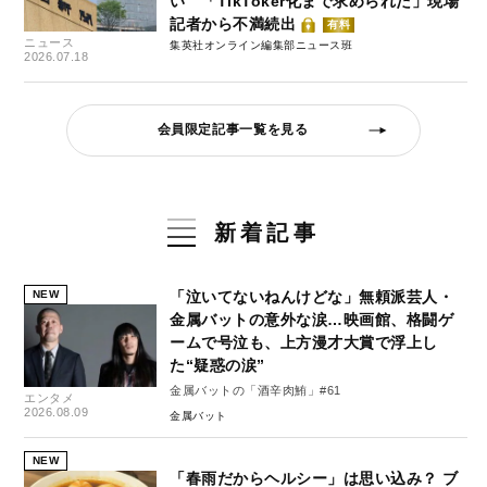
い 「TikToker化まで求められた」現場
記者から不満続出
有料
ニュース
集英社オンライン編集部ニュース班
2026.07.18
会員限定記事一覧を見る
新着記事
NEW
「泣いてないねんけどな」無頼派芸人・
金属バットの意外な涙…映画館、格闘ゲ
ームで号泣も、上方漫才大賞で浮上し
た“疑惑の涙”
金属バットの「酒辛肉鮪」#61
エンタメ
2026.08.09
金属バット
NEW
「春雨だからヘルシー」は思い込み？ ブ