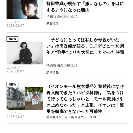
持田香織が明かす「嫌いなもの」を口に
するようになった理由
持田香織の現在地#2
エンタメ
黒島暁生
2026.08.07
NEW
「子どもにとっては私しか母親がいな
い」持田香織が語る、ELTデビュー30周
年と“歌手”よりも大切にしたかった時間
持田香織の現在地#1
エンタメ
2026.08.07
黒島暁生
NEW
《イオンモール熊本爆発》避難後になぜ
再入館できた？ハビタ幹部は「気をつけ
て行ってらっしゃいと…モール職員は引
き止めなかった」と主張、イオンは「運
用を徹底できなかった可能性」
ニュース
2026.08.07
集英社オンライン編集部ニュース班