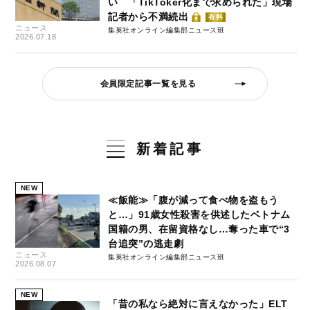
い 「TikToker化まで求められた」現場
記者から不満続出
有料
ニュース
集英社オンライン編集部ニュース班
2026.07.18
会員限定記事一覧を見る
新着記事
NEW
≪飯能≫「腹が減って食べ物を盗もう
と…」91歳女性殺害を供述したベトナム
国籍の男、在留資格なし…奪った車で“3
台追突”の逃走劇
ニュース
集英社オンライン編集部ニュース班
2026.08.07
NEW
「昔の私なら絶対に言えなかった」ELT