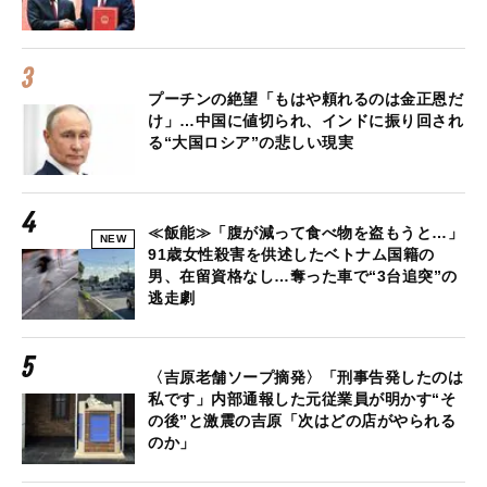
プーチンの絶望「もはや頼れるのは金正恩だ
け」…中国に値切られ、インドに振り回され
る“大国ロシア”の悲しい現実
≪飯能≫「腹が減って食べ物を盗もうと…」
NEW
91歳女性殺害を供述したベトナム国籍の
男、在留資格なし…奪った車で“3台追突”の
逃走劇
〈吉原老舗ソープ摘発〉「刑事告発したのは
私です」内部通報した元従業員が明かす“そ
の後”と激震の吉原「次はどの店がやられる
のか」