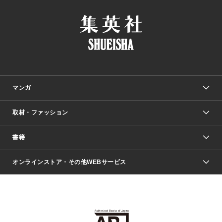
マンガ
取材・ファッション
少年マンガ
週刊少年ジャンプ
書籍
ファッション・美容
青年マンガ
ジャンプSQ.
Seventeen
週刊ヤングジャンプ
オンラインストア・その他WEBサービス
文芸・文庫・総合
芸能・情報・スポーツ
少女マンガ
Vジャンプ
non-no Web
ヤングジャンプ定期購読デジタル
すばる
Myojo
オンラインストア
りぼん
学芸・ノンフィクション・新書
最強ジャンプ
女性マンガ
@BAILA
ヤンジャン＋
小説すばる
週プレNEWS
マーガレット
集英社OTOコンテンツ
集英社 学芸編集部
少年ジャンプ＋
その他WEBサービス
クッキー
ライトノベル・ノベライズ
MAQUIA ONLINE
となりのヤングジャンプ