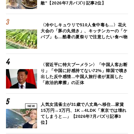
敵”【2026年7月バズり記事2位】
〈冷やしキュウリで510人食中毒も…〉花火
大会の「豚の丸焼き」、キッチンカーの「ケ
バブ」も…酷暑の夏祭りで注意したい食べ物
〈習近平に特大ブーメラン〉「中国人客お断
り」「中国に好感持てない72%」韓国で噴き
出した反中感情…中国人旅行者が直面した
「政治的摩擦」の正体
人気女流雀士が31歳で八丈島へ移住…家賃
NEW
15万円→3万円、1K→4LDK「東京では壊れ
てしまうと…」【2026年7月バズり記事3
位】