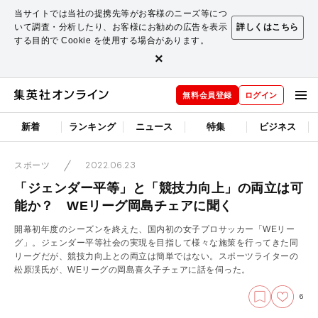
当サイトでは当社の提携先等がお客様のニーズ等につ
いて調査・分析したり、お客様にお勧めの広告を表示
詳しくはこちら
する目的で Cookie を使用する場合があります。
×
無料会員登録
ログイン
新着
ランキング
ニュース
特集
ビジネス
2022.06.23
スポーツ
「ジェンダー平等」と「競技力向上」の両立は可
能か？ WEリーグ岡島チェアに聞く
開幕初年度のシーズンを終えた、国内初の女子プロサッカー「WEリー
グ」。ジェンダー平等社会の実現を目指して様々な施策を行ってきた同
リーグだが、競技力向上との両立は簡単ではない。スポーツライターの
松原渓氏が、WEリーグの岡島喜久子チェアに話を伺った。
6