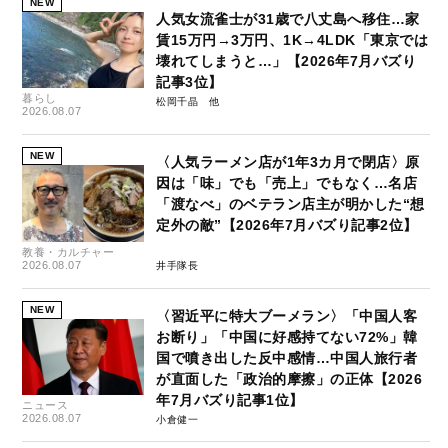
NEW
人気女流雀士が31歳で八丈島へ移住…家
賃15万円→3万円、1K→4LDK「東京では
壊れてしまうと…」【2026年7月バズり
記事3位】
暮らし
松岡千晶
2026.08.07
NEW
〈人気ラーメン店が1年3カ月で閉店〉原
因は「味」でも「売上」でもなく…名店
「渡なべ」のベテラン店主が明かした“想
定外の敵”【2026年7月バズり記事2位】
教養・カルチャー
2026.08.07
井手隊長
NEW
〈習近平に特大ブーメラン〉「中国人客
お断り」「中国に好感持てない72%」韓
国で噴き出した反中感情…中国人旅行者
が直面した「政治的摩擦」の正体【2026
年7月バズり記事1位】
ニュース
2026.08.07
小倉健一