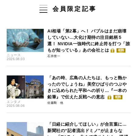
会員限定記事
AI相場「第2幕」へ！ バブルはまだ崩壊
していない…大化け期待の注目銘柄５
選！ NVIDIA一強時代に終止符を打つ「誰
もが知っている」あの会社とは
有料
ニュース
石井僚一
2026.08.03
「あの時、広島の人たちは、もっと熱か
ったのでしょうね」美空ひばりのつぶや
きに込められた平和への祈り…『一本の
鉛筆』で伝えた反戦への意志
有料
エンタメ
佐藤剛
2025.08.06
「日経に紹介してほしい」が合言葉に…
新聞社の“記者流出ドミノ”が止まらな