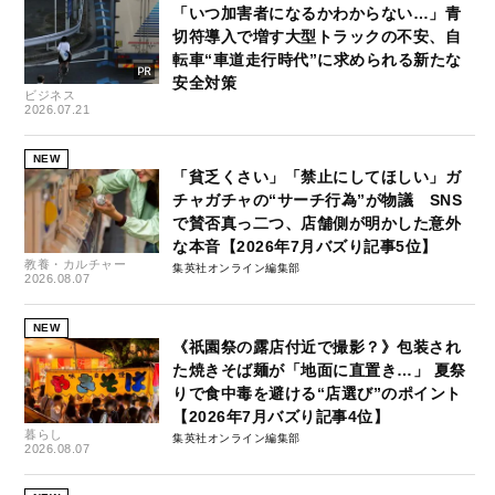
「いつ加害者になるかわからない…」青
切符導入で増す大型トラックの不安、自
転車“車道走行時代”に求められる新たな
安全対策
ビジネス
2026.07.21
NEW
「貧乏くさい」「禁止にしてほしい」ガ
チャガチャの“サーチ行為”が物議 SNS
で賛否真っ二つ、店舗側が明かした意外
な本音【2026年7月バズり記事5位】
教養・カルチャー
集英社オンライン編集部
2026.08.07
NEW
《祇園祭の露店付近で撮影？》包装され
た焼きそば麺が「地面に直置き…」 夏祭
りで食中毒を避ける“店選び”のポイント
【2026年7月バズり記事4位】
暮らし
集英社オンライン編集部
2026.08.07