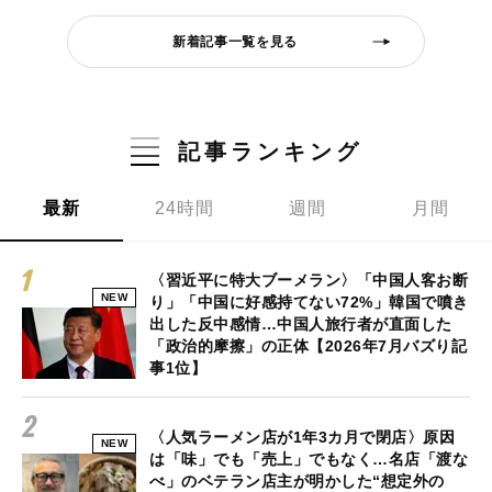
新着記事一覧を見る
記事ランキング
最新
24時間
週間
月間
〈習近平に特大ブーメラン〉「中国人客お断
NEW
り」「中国に好感持てない72%」韓国で噴き
出した反中感情…中国人旅行者が直面した
「政治的摩擦」の正体【2026年7月バズり記
事1位】
〈人気ラーメン店が1年3カ月で閉店〉原因
NEW
は「味」でも「売上」でもなく…名店「渡な
べ」のベテラン店主が明かした“想定外の