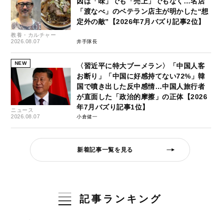
因は「味」でも「売上」でもなく…名店
「渡なべ」のベテラン店主が明かした“想
定外の敵”【2026年7月バズり記事2位】
教養・カルチャー
2026.08.07
井手隊長
NEW
〈習近平に特大ブーメラン〉「中国人客
お断り」「中国に好感持てない72%」韓
国で噴き出した反中感情…中国人旅行者
が直面した「政治的摩擦」の正体【2026
年7月バズり記事1位】
ニュース
2026.08.07
小倉健一
新着記事一覧を見る
記事ランキング