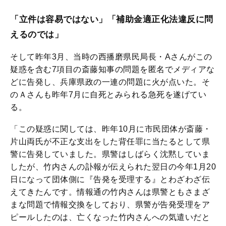
「立件は容易ではない」「補助金適正化法違反に問
えるのでは」
そして昨年3月、当時の西播磨県民局長・Aさんがこの
疑惑を含む7項目の斎藤知事の問題を匿名でメディアな
どに告発し、兵庫県政の一連の問題に火が点いた。そ
のＡさんも昨年7月に自死とみられる急死を遂げてい
る。
「この疑惑に関しては、昨年10月に市民団体が斎藤・
片山両氏が不正な支出をした背任罪に当たるとして県
警に告発していました。県警はしばらく沈黙していま
したが、竹内さんの訃報が伝えられた翌日の今年1月20
日になって団体側に『告発を受理する』とわざわざ伝
えてきたんです。情報通の竹内さんは県警ともさまざ
まな問題で情報交換をしており、県警が告発受理をア
ピールしたのは、亡くなった竹内さんへの気遣いだと