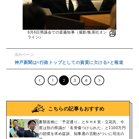
6月6日県議会での斎藤知事（撮影/集英社オン
ライン）
次のページ
神戸新聞は<行政トップとしての資質に欠ける>と報道
1
2
3
4
こちらの記事もおすすめ
書類送検に「予定通り」とＮＨＫ党・立花氏、今
度は別の県議が「名誉傷つけられた」と1100万円
の賠償を求め提訴、知事選の言動がついに司法の