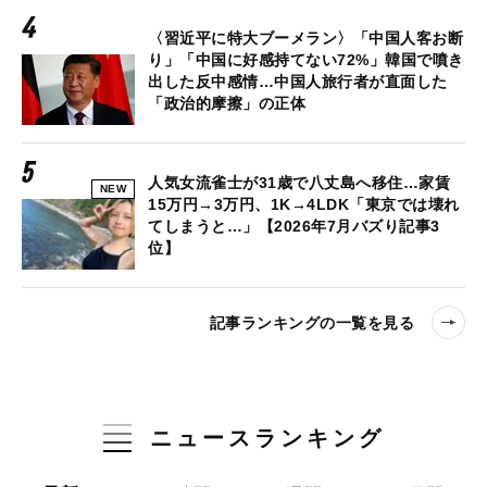
〈習近平に特大ブーメラン〉「中国人客お断
り」「中国に好感持てない72%」韓国で噴き
出した反中感情…中国人旅行者が直面した
「政治的摩擦」の正体
人気女流雀士が31歳で八丈島へ移住…家賃
NEW
15万円→3万円、1K→4LDK「東京では壊れ
てしまうと…」【2026年7月バズり記事3
位】
記事ランキングの一覧を見る
ニュースランキング