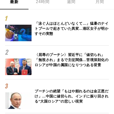
最新
24時間
週間
月間
「泳ぐ人はほとんどいなくて…」猛暑のナイ
トプールで起きていた異変…港区女子が明か
すその実態
〈屈辱のプーチン〉習近平に「値切られ」
「無視され」まるで主従関係…苦境深刻化の
ロシアが中国の属国になりつつある背景
プーチンの絶望「もはや頼れるのは金正恩だ
け」…中国に値切られ、インドに振り回され
る“大国ロシア”の悲しい現実