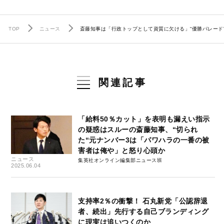
TOP
ニュース
斎藤知事は「行政トップとして資質に欠ける」“優勝パレード
関連記事
「給料50％カット」を表明も漏えい指示
の疑惑はスルーの斎藤知事、“切られ
た“元ナンバー3は「パワハラの一番の被
害者は俺や」と怒り心頭か
ニュース
集英社オンライン編集部ニュース班
2025.06.04
支持率2％の衝撃！ 石丸新党「公認辞退
者、続出」先行する自己ブランディング
に現実は追いつくのか