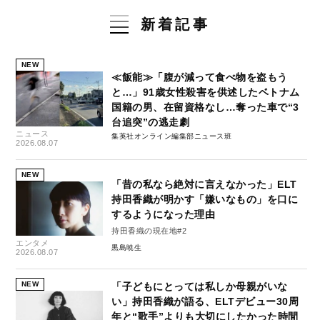
新着記事
NEW
≪飯能≫「腹が減って食べ物を盗もう
と…」91歳女性殺害を供述したベトナム
国籍の男、在留資格なし…奪った車で“3
台追突”の逃走劇
ニュース
集英社オンライン編集部ニュース班
2026.08.07
NEW
「昔の私なら絶対に言えなかった」ELT
持田香織が明かす「嫌いなもの」を口に
するようになった理由
持田香織の現在地#2
エンタメ
黒島暁生
2026.08.07
NEW
「子どもにとっては私しか母親がいな
い」持田香織が語る、ELTデビュー30周
年と“歌手”よりも大切にしたかった時間