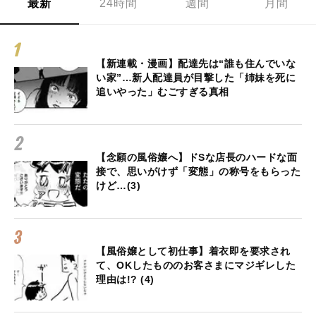
最新
24時間
週間
月間
【新連載・漫画】配達先は“誰も住んでいな
い家”…新人配達員が目撃した「姉妹を死に
追いやった」むごすぎる真相
【念願の風俗嬢へ】ドSな店長のハードな面
接で、思いがけず「変態」の称号をもらった
けど…(3)
【風俗嬢として初仕事】着衣即を要求され
て、OKしたもののお客さまにマジギレした
理由は!? (4)