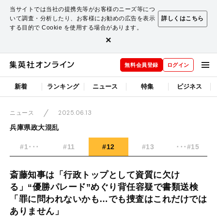
当サイトでは当社の提携先等がお客様のニーズ等につ
いて調査・分析したり、お客様にお勧めの広告を表示
詳しくはこちら
する目的で Cookie を使用する場合があります。
×
無料会員登録
ログイン
新着
ランキング
ニュース
特集
ビジネス
2025.06.13
ニュース
兵庫県政大混乱
#1･･･
#11
#12
#13
･･･#15
斎藤知事は「行政トップとして資質に欠け
る」“優勝パレード”めぐり背任容疑で書類送検
「罪に問われないかも…でも捜査はこれだけでは
ありません」