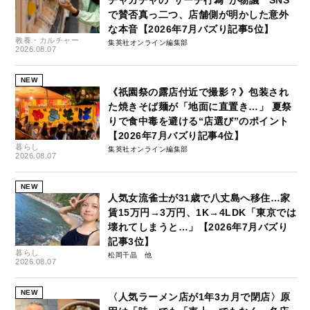
チャガチャの“サーチ行為”が物議 SNS
で賛否真っ二つ、店舗側が明かした意外
な本音【2026年7月バズり記事5位】
教養・カルチャー
集英社オンライン編集部
2026.08.07
NEW
《祇園祭の露店付近で撮影？》包装され
た焼きそば麺が「地面に直置き…」 夏祭
りで食中毒を避ける“店選び”のポイント
【2026年7月バズり記事4位】
暮らし
集英社オンライン編集部
2026.08.07
NEW
人気女流雀士が31歳で八丈島へ移住…家
賃15万円→3万円、1K→4LDK「東京では
壊れてしまうと…」【2026年7月バズり
記事3位】
暮らし
松岡千晶
2026.08.07
NEW
〈人気ラーメン店が1年3カ月で閉店〉原