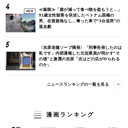
≪飯能≫「腹が減って食べ物を盗もうと…」
NEW
91歳女性殺害を供述したベトナム国籍の
男、在留資格なし…奪った車で“3台追突”の
逃走劇
〈吉原老舗ソープ摘発〉「刑事告発したのは
私です」内部通報した元従業員が明かす“そ
の後”と激震の吉原「次はどの店がやられる
のか」
ニュースランキングの一覧を見る
漫画ランキング