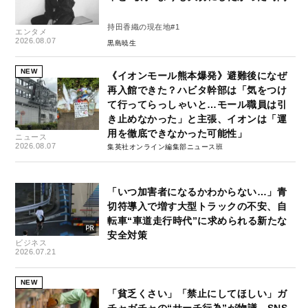
持田香織の現在地#1
エンタメ
2026.08.07
黒島暁生
NEW
《イオンモール熊本爆発》避難後になぜ
再入館できた？ハビタ幹部は「気をつけ
て行ってらっしゃいと…モール職員は引
き止めなかった」と主張、イオンは「運
用を徹底できなかった可能性」
ニュース
2026.08.07
集英社オンライン編集部ニュース班
「いつ加害者になるかわからない…」青
切符導入で増す大型トラックの不安、自
転車“車道走行時代”に求められる新たな
安全対策
ビジネス
2026.07.21
NEW
「貧乏くさい」「禁止にしてほしい」ガ