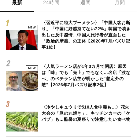
最新
24時間
週間
月間
〈習近平に特大ブーメラン〉「中国人客お断
NEW
り」「中国に好感持てない72%」韓国で噴き
出した反中感情…中国人旅行者が直面した
「政治的摩擦」の正体【2026年7月バズり記
事1位】
〈人気ラーメン店が1年3カ月で閉店〉原因
NEW
は「味」でも「売上」でもなく…名店「渡な
べ」のベテラン店主が明かした“想定外の
敵”【2026年7月バズり記事2位】
〈冷やしキュウリで510人食中毒も…〉花火
大会の「豚の丸焼き」、キッチンカーの「ケ
バブ」も…酷暑の夏祭りで注意したい食べ物