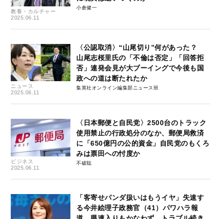
小倉健一
教養・カルチャー
2025.06.11
〈公認取消〉“山尾切り”何があった？
山尾志桜里氏の「不倫は否定」「回答拒
否」連発会見が大ブーイングで今後も国
政への道は断たれたか
ニュース
集英社オンライン編集部ニュース班
2025.06.11
〈日本郵便と自民党〉2500台のトラック
使用禁止の行政処分のなか、郵便局救済
に「650億円の公的資金」自民党のもくろ
みは票田への忖度か
ビジネス
不破聡
2025.06.11
「客寄せパンダ扱いはもうイヤ」失速す
る今井絵理子政務官（41）パワハラ報
道、県連入りもかなわず…トラブル続き