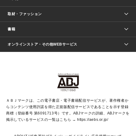
取材・ファッション
少年マンガ
週刊少年ジャンプ
書籍
ファッション・美容
青年マンガ
ジャンプSQ.
Seventeen
週刊ヤングジャンプ
オンラインストア・その他WEBサービス
文芸・文庫・総合
芸能・情報・スポーツ
少女マンガ
Vジャンプ
non-no Web
ヤングジャンプ定期購読デジタル
すばる
Myojo
オンラインストア
りぼん
学芸・ノンフィクション・新書
最強ジャンプ
女性マンガ
@BAILA
ヤンジャン＋
小説すばる
週プレNEWS
マーガレット
集英社OTOコンテンツ
集英社 学芸編集部
少年ジャンプ＋
その他WEBサービス
クッキー
ライトノベル・ノベライズ
MAQUIA ONLINE
となりのヤングジャンプ
集英社 文芸ステーション
週プレ グラジャパ！
別冊マーガレット
SHUEISHA MANGA-ART HERITAGE
集英社 ビジネス書
ゼブラック
ココハナ
SHUEISHA ADNAVI
SPUR.JP
集英社Webマガジン Cobalt
グランドジャンプ
web 集英社文庫
キッズ
web Sportiva
マンガMee
ジャンプキャラクターズストア
集英社新書
ジャンプルーキー！
月刊オフィスユー
ＡＢＪマークは、この電子書店・電子書籍配信サービスが、著作権者か
EDITOR'S LAB
LEE
集英社オレンジ文庫
ウルトラジャンプ
青春と読書
パラスポ＋！
らコンテンツ使用許諾を得た正規版配信サービスであることを示す登録
集英社みらい文庫
リマコミ＋
HAPPY PLUS STORE
集英社新書プラス
ジャンプTOON
商標（登録番号 第6091713号）です。ABJマークの詳細、ABJマークを
Marisol
シフォン文庫
アジア人物史
S-KIDS.LAND
マンガMeets
掲示しているサービスの一覧はこちら →
https://aebs.or.jp/
shueisha vox
よみタイ
S-MANGA
Web éclat
ダッシュエックス文庫
LEEマルシェ
kotoba
集英社ジャンプリミックス