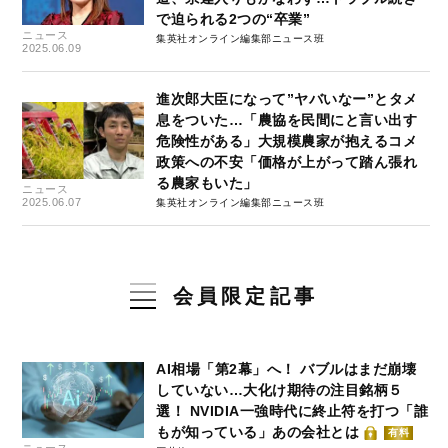
で迫られる2つの“卒業”
ニュース
集英社オンライン編集部ニュース班
2025.06.09
進次郎大臣になって”ヤバいなー”とタメ
息をついた…「農協を民間にと言い出す
危険性がある」大規模農家が抱えるコメ
政策への不安「価格が上がって踏ん張れ
る農家もいた」
ニュース
2025.06.07
集英社オンライン編集部ニュース班
会員限定記事
AI相場「第2幕」へ！ バブルはまだ崩壊
していない…大化け期待の注目銘柄５
選！ NVIDIA一強時代に終止符を打つ「誰
もが知っている」あの会社とは
有料