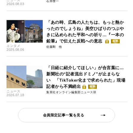
ニュース
石井僚一
2026.08.03
「あの時、広島の人たちは、もっと熱か
ったのでしょうね」美空ひばりのつぶや
きに込められた平和への祈り…『一本の
鉛筆』で伝えた反戦への意志
有料
エンタメ
佐藤剛
2025.08.06
「日経に紹介してほしい」が合言葉に…
新聞社の“記者流出ドミノ”が止まらな
い 「TikToker化まで求められた」現場
記者から不満続出
有料
ニュース
集英社オンライン編集部ニュース班
2026.07.18
会員限定記事一覧を見る