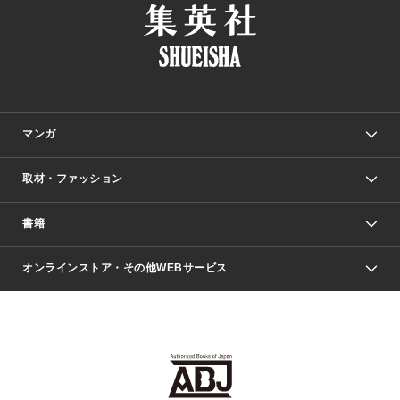
マンガ
取材・ファッション
少年マンガ
週刊少年ジャンプ
書籍
ファッション・美容
青年マンガ
ジャンプSQ.
Seventeen
週刊ヤングジャンプ
オンラインストア・その他WEBサービス
文芸・文庫・総合
芸能・情報・スポーツ
少女マンガ
Vジャンプ
non-no Web
ヤングジャンプ定期購読デジタル
すばる
Myojo
オンラインストア
りぼん
学芸・ノンフィクション・新書
最強ジャンプ
女性マンガ
@BAILA
ヤンジャン＋
小説すばる
週プレNEWS
マーガレット
集英社OTOコンテンツ
集英社 学芸編集部
少年ジャンプ＋
その他WEBサービス
クッキー
ライトノベル・ノベライズ
MAQUIA ONLINE
となりのヤングジャンプ
集英社 文芸ステーション
週プレ グラジャパ！
別冊マーガレット
SHUEISHA MANGA-ART HERITAGE
集英社 ビジネス書
ゼブラック
ココハナ