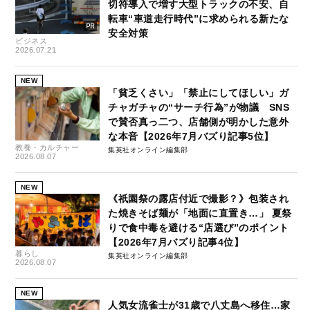
切符導入で増す大型トラックの不安、自
転車“車道走行時代”に求められる新たな
安全対策
ビジネス
2026.07.21
NEW
「貧乏くさい」「禁止にしてほしい」ガ
チャガチャの“サーチ行為”が物議 SNS
で賛否真っ二つ、店舗側が明かした意外
な本音【2026年7月バズり記事5位】
教養・カルチャー
集英社オンライン編集部
2026.08.07
NEW
《祇園祭の露店付近で撮影？》包装され
た焼きそば麺が「地面に直置き…」 夏祭
りで食中毒を避ける“店選び”のポイント
【2026年7月バズり記事4位】
暮らし
集英社オンライン編集部
2026.08.07
NEW
人気女流雀士が31歳で八丈島へ移住…家