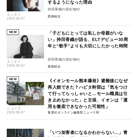
するようになった理由
持田香織の現在地#2
エンタメ
黒島暁生
2026.08.07
NEW
「子どもにとっては私しか母親がいな
い」持田香織が語る、ELTデビュー30周
年と“歌手”よりも大切にしたかった時間
持田香織の現在地#1
エンタメ
2026.08.07
黒島暁生
NEW
《イオンモール熊本爆発》避難後になぜ
再入館できた？ハビタ幹部は「気をつけ
て行ってらっしゃいと…モール職員は引
き止めなかった」と主張、イオンは「運
用を徹底できなかった可能性」
ニュース
2026.08.07
集英社オンライン編集部ニュース班
「いつ加害者になるかわからない…」青