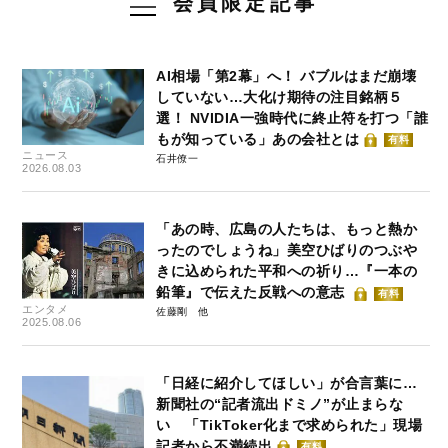
会員限定記事
AI相場「第2幕」へ！ バブルはまだ崩壊
していない…大化け期待の注目銘柄５
選！ NVIDIA一強時代に終止符を打つ「誰
もが知っている」あの会社とは
有料
ニュース
石井僚一
2026.08.03
「あの時、広島の人たちは、もっと熱か
ったのでしょうね」美空ひばりのつぶや
きに込められた平和への祈り…『一本の
鉛筆』で伝えた反戦への意志
有料
エンタメ
佐藤剛
2025.08.06
「日経に紹介してほしい」が合言葉に…
新聞社の“記者流出ドミノ”が止まらな
い 「TikToker化まで求められた」現場
記者から不満続出
有料