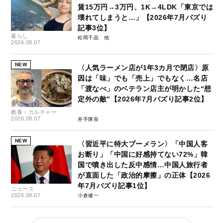
賃15万円→3万円、1K→4LDK「東京では
壊れてしまうと…」【2026年7月バズり
記事3位】
暮らし
松岡千晶
2026.08.07
NEW
〈人気ラーメン店が1年3カ月で閉店〉原
因は「味」でも「売上」でもなく…名店
「渡なべ」のベテラン店主が明かした“想
定外の敵”【2026年7月バズり記事2位】
教養・カルチャー
2026.08.07
井手隊長
NEW
〈習近平に特大ブーメラン〉「中国人客
お断り」「中国に好感持てない72%」韓
国で噴き出した反中感情…中国人旅行者
が直面した「政治的摩擦」の正体【2026
年7月バズり記事1位】
ニュース
2026.08.07
小倉健一