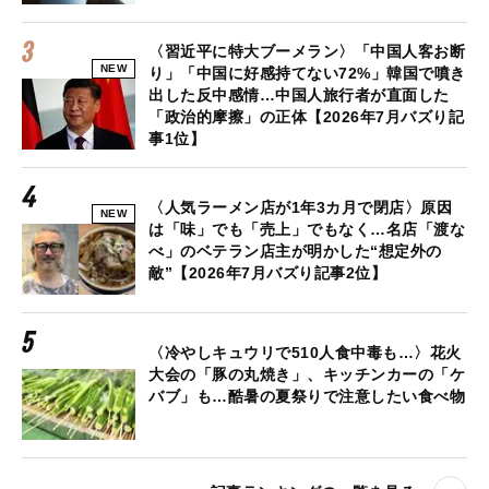
〈習近平に特大ブーメラン〉「中国人客お断
NEW
り」「中国に好感持てない72%」韓国で噴き
出した反中感情…中国人旅行者が直面した
「政治的摩擦」の正体【2026年7月バズり記
事1位】
〈人気ラーメン店が1年3カ月で閉店〉原因
NEW
は「味」でも「売上」でもなく…名店「渡な
べ」のベテラン店主が明かした“想定外の
敵”【2026年7月バズり記事2位】
〈冷やしキュウリで510人食中毒も…〉花火
大会の「豚の丸焼き」、キッチンカーの「ケ
バブ」も…酷暑の夏祭りで注意したい食べ物