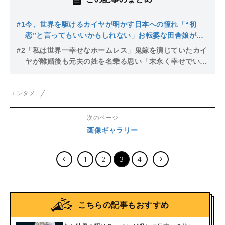
#1
今、世界を駆けるカイヤが明かす日本への憧れ「“初
恋”と言ってもいいかもしれない」お転婆な田舎娘がス
ーパーモデルになるまで
#2
「私は世界一幸せなホームレス」鬼嫁を演じていたカイ
ヤが離婚後も元夫の姓を名乗る思い「末永く幸せでいて
ほしい」
エンタメ
次のページ
画像ギャラリー
1
2
3
4
こちらの記事もおすすめ