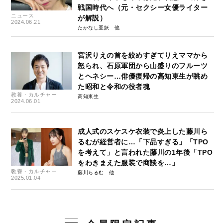
戦国時代へ（元・セクシー女優ライター
ニュース
が解説）
2024.06.21
たかなし亜妖
宮沢りえの首を絞めすぎてりえママから
怒られ、石原軍団から山盛りのフルーツ
とヘネシー…俳優復帰の高知東生が眺め
た昭和と令和の役者魂
教養・カルチャー
高知東生
2024.06.01
成人式のスケスケ衣装で炎上した藤川ら
るむが経営者に…「下品すぎる」「TPO
を考えて」と言われた藤川の1年後「TPO
をわきまえた服装で商談を…」
教養・カルチャー
藤川らるむ
2025.01.04