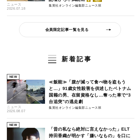
ニュース
集英社オンライン編集部ニュース班
2026.07.18
会員限定記事一覧を見る
新着記事
NEW
≪飯能≫「腹が減って食べ物を盗もう
と…」91歳女性殺害を供述したベトナム
国籍の男、在留資格なし…奪った車で“3
台追突”の逃走劇
ニュース
集英社オンライン編集部ニュース班
2026.08.07
NEW
「昔の私なら絶対に言えなかった」ELT
持田香織が明かす「嫌いなもの」を口に