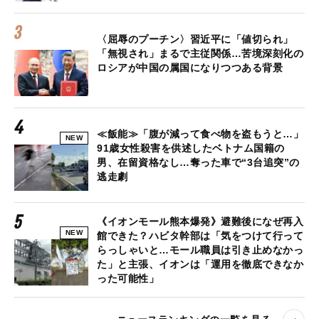
〈屈辱のプーチン〉習近平に「値切られ」
「無視され」まるで主従関係…苦境深刻化の
ロシアが中国の属国になりつつある背景
≪飯能≫「腹が減って食べ物を盗もうと…」
NEW
91歳女性殺害を供述したベトナム国籍の
男、在留資格なし…奪った車で“3台追突”の
逃走劇
《イオンモール熊本爆発》避難後になぜ再入
NEW
館できた？ハビタ幹部は「気をつけて行って
らっしゃいと…モール職員は引き止めなかっ
た」と主張、イオンは「運用を徹底できなか
った可能性」