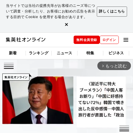
当サイトでは当社の提携先等がお客様のニーズ等につ
いて調査・分析したり、お客様にお勧めの広告を表示
詳しくはこちら
する目的で Cookie を使用する場合があります。
×
無料会員登録
ログイン
新着
ランキング
ニュース
特集
ビジネス
もっと読む
arrow_forward_ios