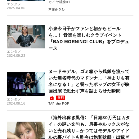
カイヤ独身#1
エンタメ
2025.04.06
木原みぎわ
小泉今日子がファンと朝からビール
を…！ 音楽を楽しむクラブイベント
『BAD MORNING! CLUB』をプロデュ
ース
エンタメ
2024.09.23
ヌードモデル、ゴミ箱から残飯を漁って
いた無名時代のマドンナ…「神よりも有
名になる！」と誓ったポップの女王が映
画出演で思わず声を詰まらせた瞬間
無料
エンタメ
2024.08.16
TAP the POP
〈海外出稼ぎ風俗〉「日給30万円はカタ
イ」の謳い文句も、肩書やルックスがな
いと売れ残り…かつてはモデルやアイド
ルの裏バイトも昨今は飽和状態・出稼ぎ