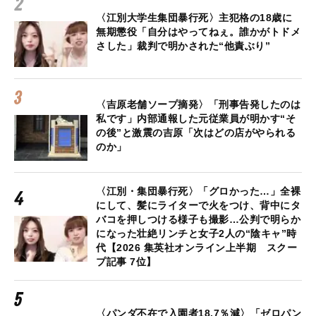
〈江別大学生集団暴行死〉主犯格の18歳に
無期懲役「自分はやってねぇ。誰かがトドメ
さした」裁判で明かされた“他責ぶり”
〈吉原老舗ソープ摘発〉「刑事告発したのは
私です」内部通報した元従業員が明かす“そ
の後”と激震の吉原「次はどの店がやられる
のか」
〈江別・集団暴行死〉「グロかった…」全裸
にして、髪にライターで火をつけ、背中にタ
バコを押しつける様子も撮影…公判で明らか
になった壮絶リンチと女子2人の“陰キャ”時
代【2026 集英社オンライン上半期 スクー
プ記事 7位】
〈パンダ不在で入園者18.7％減〉「ゼロパン