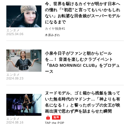
今、世界を駆けるカイヤが明かす日本へ
の憧れ「“初恋”と言ってもいいかもしれ
ない」お転婆な田舎娘がスーパーモデル
になるまで
カイヤ独身#1
エンタメ
2025.04.06
木原みぎわ
小泉今日子がファンと朝からビール
を…！ 音楽を楽しむクラブイベント
『BAD MORNING! CLUB』をプロデュ
ース
エンタメ
2024.09.23
ヌードモデル、ゴミ箱から残飯を漁って
いた無名時代のマドンナ…「神よりも有
名になる！」と誓ったポップの女王が映
画出演で思わず声を詰まらせた瞬間
無料
エンタメ
2024.08.16
TAP the POP