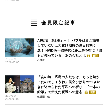
2025.01.04
会員限定記事
AI相場「第2幕」へ！ バブルはまだ崩壊
していない…大化け期待の注目銘柄５
選！ NVIDIA一強時代に終止符を打つ「誰
もが知っている」あの会社とは
有料
ニュース
石井僚一
2026.08.03
「あの時、広島の人たちは、もっと熱か
ったのでしょうね」美空ひばりのつぶや
きに込められた平和への祈り…『一本の
鉛筆』で伝えた反戦への意志
有料
エンタメ
佐藤剛
2025.08.06