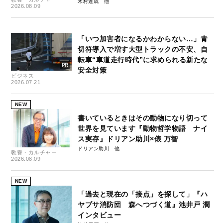
木村達成
2026.08.09
「いつ加害者になるかわからない…」青
切符導入で増す大型トラックの不安、自
転車“車道走行時代”に求められる新たな
安全対策
ビジネス
2026.07.21
NEW
書いているときはその動物になり切って
世界を見ています『動物哲学物語 ナイ
ス実存』ドリアン助川×俵 万智
ドリアン助川
教養・カルチャー
2026.08.09
NEW
「過去と現在の「接点」を探して」『ハ
ヤブサ消防団 森へつづく道』池井戸 潤
インタビュー