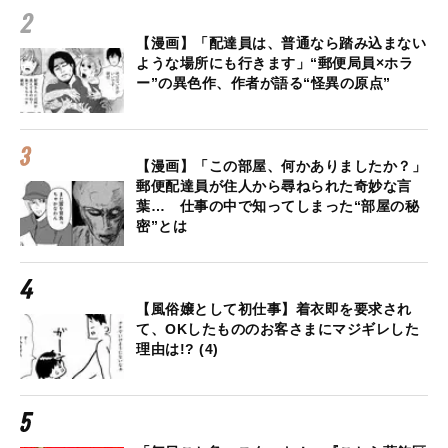
【漫画】「配達員は、普通なら踏み込まない
ような場所にも行きます」“郵便局員×ホラ
ー”の異色作、作者が語る“怪異の原点”
【漫画】「この部屋、何かありましたか？」
郵便配達員が住人から尋ねられた奇妙な言
葉… 仕事の中で知ってしまった“部屋の秘
密”とは
【風俗嬢として初仕事】着衣即を要求され
て、OKしたもののお客さまにマジギレした
理由は!? (4)