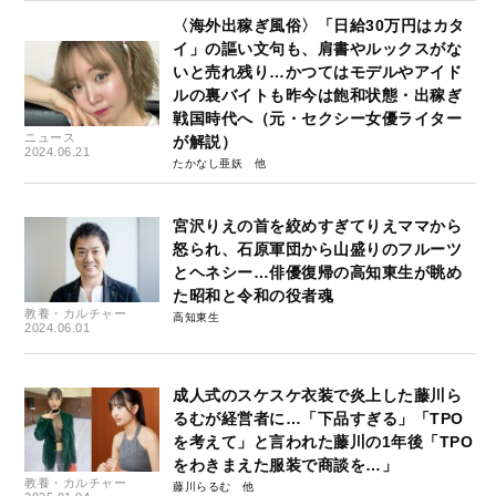
〈海外出稼ぎ風俗〉「日給30万円はカタ
イ」の謳い文句も、肩書やルックスがな
いと売れ残り…かつてはモデルやアイド
ルの裏バイトも昨今は飽和状態・出稼ぎ
戦国時代へ（元・セクシー女優ライター
ニュース
が解説）
2024.06.21
たかなし亜妖
宮沢りえの首を絞めすぎてりえママから
怒られ、石原軍団から山盛りのフルーツ
とヘネシー…俳優復帰の高知東生が眺め
た昭和と令和の役者魂
教養・カルチャー
高知東生
2024.06.01
成人式のスケスケ衣装で炎上した藤川ら
るむが経営者に…「下品すぎる」「TPO
を考えて」と言われた藤川の1年後「TPO
をわきまえた服装で商談を…」
教養・カルチャー
藤川らるむ