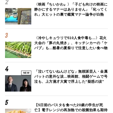
〈映画『ちいかわ』〉「子ども向けの映画に
静かにするマナーはありません」「叱ってく
れ」大ヒットの裏で鑑賞マナー論争が白熱
〈冷やしキュウリで510人食中毒も…〉花火
大会の「豚の丸焼き」、キッチンカーの「ケ
バブ」も…酷暑の夏祭りで注意したい食べ物
「泣いてないねんけどな」無頼派芸人・金属
NEW
バットの意外な涙…映画館、格闘ゲームで号
泣も、上方漫才大賞で浮上した“疑惑の涙”
【5日前のパスタを食べた20歳の学生が死
亡】電子レンジの再加熱での殺菌効果も期待