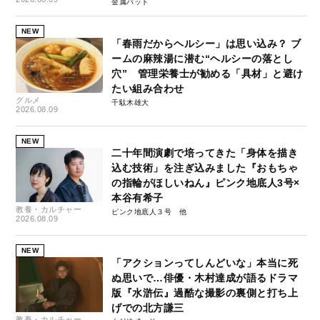
金属バット
NEW
「春雨だからヘルシー」は思い込み？ ブ
ームの麻辣湯に潜む“ヘルシーの落とし
穴” 管理栄養士が勧める「具材」と避け
たい組み合わせ
グルメ
千駄木雄大
2026.08.09
NEW
二十年間演劇で培ってきた「身体を描き
込む技術」を注ぎ込みました『おもちゃ
の指輪がほしいねん』ピンク地底人3号×
本谷有希子
教養・カルチャー
ピンク地底人３号
2026.08.09
NEW
「アクションってしんどいな」本当に死
ぬ思いで…俳優・木村達成が語るドラマ
版『水滸伝』過酷な撮影の裏側と打ち上
げでの北方謙三
教養・カルチャー