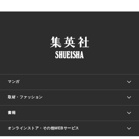
マンガ
取材・ファッション
少年マンガ
週刊少年ジャンプ
書籍
ファッション・美容
青年マンガ
ジャンプSQ.
Seventeen
週刊ヤングジャンプ
オンラインストア・その他WEBサービス
文芸・文庫・総合
芸能・情報・スポーツ
少女マンガ
Vジャンプ
non-no Web