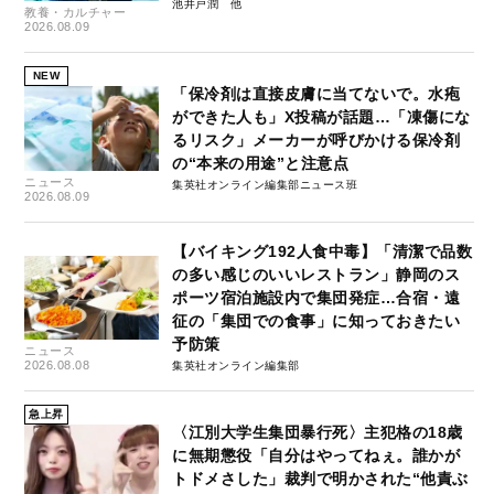
池井戸潤
教養・カルチャー
2026.08.09
NEW
「保冷剤は直接皮膚に当てないで。水疱
ができた人も」X投稿が話題…「凍傷にな
るリスク」メーカーが呼びかける保冷剤
の“本来の用途”と注意点
ニュース
集英社オンライン編集部ニュース班
2026.08.09
【バイキング192人食中毒】「清潔で品数
の多い感じのいいレストラン」静岡のス
ポーツ宿泊施設内で集団発症…合宿・遠
征の「集団での食事」に知っておきたい
予防策
ニュース
2026.08.08
集英社オンライン編集部
急上昇
〈江別大学生集団暴行死〉主犯格の18歳
に無期懲役「自分はやってねぇ。誰かが
トドメさした」裁判で明かされた“他責ぶ