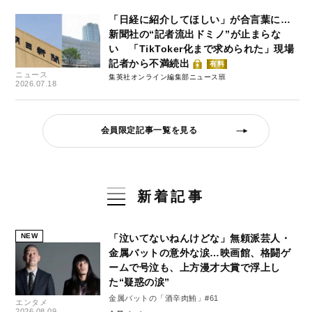
「日経に紹介してほしい」が合言葉に…
新聞社の“記者流出ドミノ”が止まらな
い 「TikToker化まで求められた」現場
記者から不満続出
有料
ニュース
集英社オンライン編集部ニュース班
2026.07.18
会員限定記事一覧を見る
新着記事
NEW
「泣いてないねんけどな」無頼派芸人・
金属バットの意外な涙…映画館、格闘ゲ
ームで号泣も、上方漫才大賞で浮上し
た“疑惑の涙”
金属バットの「酒辛肉鮪」#61
エンタメ
2026.08.09