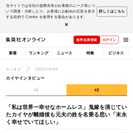
当サイトでは当社の提携先等がお客様のニーズ等につ
いて調査・分析したり、お客様にお勧めの広告を表示
詳しくはこちら
する目的で Cookie を使用する場合があります。
×
無料会員登録
ログイン
新着
ランキング
ニュース
特集
ビジネス
2025.04.06
エンタメ
カイヤインタビュー
#1
#2
「私は世界一幸せなホームレス」鬼嫁を演じてい
たカイヤが離婚後も元夫の姓を名乗る思い「末永
く幸せでいてほしい」