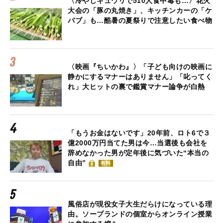
〈冷やしキュウリで510人食中毒も…〉花火
大会の「豚の丸焼き」、キッチンカーの「ケ
バブ」も…酷暑の夏祭りで注意したい食べ物
〈映画『ちいかわ』〉「子ども向けの映画に
静かにするマナーはありません」「叱ってく
れ」大ヒットの裏で鑑賞マナー論争が白熱
「もうお金はないです」20年前、ロト6で３
億2000万円当てた男は今…当選後も会社を
辞めなかった男が定年後に気づいた“本当の
自由”
有料
風俗店が現役女子大生だらけになっている理
由。ソープランドの個室からオンライン授業