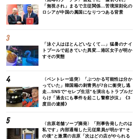
「無視され」まるで主従関係…苦境深刻化の
ロシアが中国の属国になりつつある背景
「泳ぐ人はほとんどいなくて…」猛暑のナイ
トプールで起きていた異変…港区女子が明か
すその実態
〈ベントレー追突〉「ぶつかる可能性は分か
っていた」韓国籍の刺青男が7台に衝突し逃
走…SNSで“セレブ生活”を演出もトラブルだ
らけ「過去にも事件を起こし警察沙汰」《3
度目の逮捕》
〈吉原老舗ソープ摘発〉「刑事告発したのは
私です」内部通報した元従業員が明かす“そ
の後”と激震の吉原「次はどの店がやられる