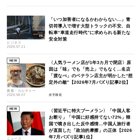
「いつ加害者になるかわからない…」青
切符導入で増す大型トラックの不安、自
転車“車道走行時代”に求められる新たな
安全対策
ビジネス
2026.07.21
NEW
〈人気ラーメン店が1年3カ月で閉店〉原
因は「味」でも「売上」でもなく…名店
「渡なべ」のベテラン店主が明かした“想
定外の敵”【2026年7月バズり記事2位】
教養・カルチャー
2026.08.07
井手隊長
NEW
〈習近平に特大ブーメラン〉「中国人客
お断り」「中国に好感持てない72%」韓
国で噴き出した反中感情…中国人旅行者
が直面した「政治的摩擦」の正体【2026
年7月バズり記事1位】
ニュース