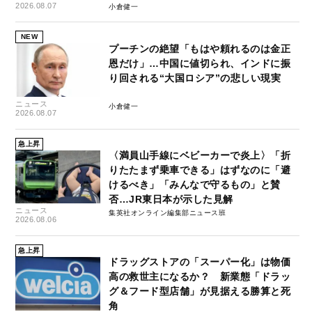
2026.08.07
小倉健一
NEW
プーチンの絶望「もはや頼れるのは金正
恩だけ」…中国に値切られ、インドに振
り回される“大国ロシア”の悲しい現実
ニュース
小倉健一
2026.08.07
急上昇
〈満員山手線にベビーカーで炎上〉「折
りたたまず乗車できる」はずなのに「避
けるべき」「みんなで守るもの」と賛
否…JR東日本が示した見解
ニュース
集英社オンライン編集部ニュース班
2026.08.06
急上昇
ドラッグストアの「スーパー化」は物価
高の救世主になるか？ 新業態「ドラッ
グ＆フード型店舗」が見据える勝算と死
角