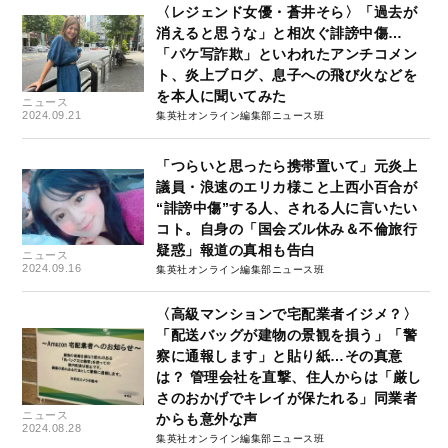
〈レジェンド女優・蒼井そら〉「過去が
消えると思うな」と相次ぐ誹謗中傷…
「パケ写詐欺」といわれたアンチコメン
ト、炎上ブログ、息子への飛び火などを
を本人に聞いてみた
ニュース
2024.09.21
集英社オンライン編集部ニュース班
「つらいと思ったら携帯置いて」元炎上
議員・浪速のエリカ様こと上西小百合が
“誹謗中傷”する人、される人に言いたい
コト。自身の「国会ズル休み＆不倫旅行
疑惑」報道の真相も告白
ニュース
2024.09.16
集英社オンライン編集部ニュース班
〈高級マンションで宅配業者イジメ？〉
「配送バッグが建物の景観を損う」「警
察に通報します」と貼り紙…その真意
は？ 管理会社を直撃、住人からは「厳し
さのおかげでキレイが保たれる」同業者
ニュース
からも意外な声
2024.08.28
集英社オンライン編集部ニュース班