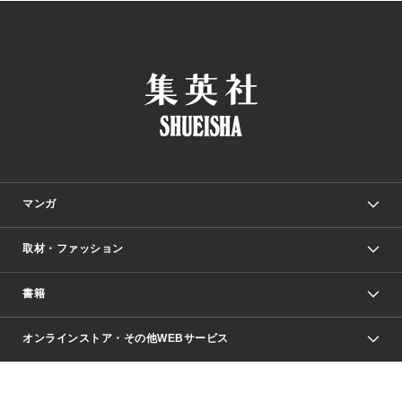
マンガ
取材・ファッション
少年マンガ
週刊少年ジャンプ
書籍
ファッション・美容
青年マンガ
ジャンプSQ.
Seventeen
週刊ヤングジャンプ
オンラインストア・その他WEBサービス
文芸・文庫・総合
芸能・情報・スポーツ
少女マンガ
Vジャンプ
non-no Web
ヤングジャンプ定期購読デジタル
すばる
Myojo
オンラインストア
りぼん
学芸・ノンフィクション・新書
最強ジャンプ
女性マンガ