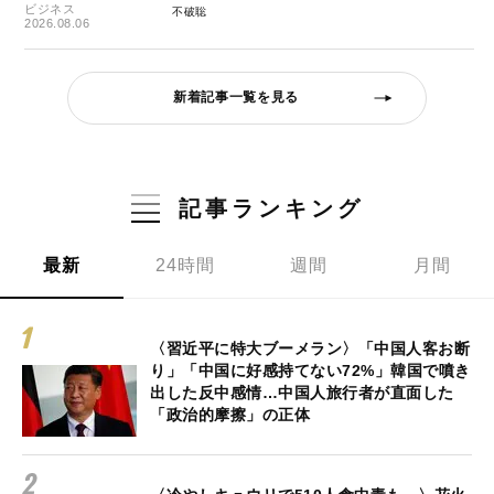
ビジネス
不破聡
2026.08.06
新着記事一覧を見る
記事ランキング
最新
24時間
週間
月間
〈習近平に特大ブーメラン〉「中国人客お断
り」「中国に好感持てない72%」韓国で噴き
出した反中感情…中国人旅行者が直面した
「政治的摩擦」の正体