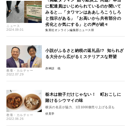
に配達員はいじめられているのか聞いて
みると…「タワマンはああしろこうしろ
と指示がある」「お高いから共有部分の
劣化とか気にする」との声が続々
ニュース
2024.09.01
集英社オンライン編集部ニュース班
小説がふるさと納税の返礼品!? 知られざ
る大分から広がるミステリアスな野望
赤神諒
教養・カルチャー
2022.07.29
栃木は餃子だけじゃない！ 町おこしに
賭けるシウマイの味
横浜の名店が協力、1日1000個売り上げる店も
伏見学
教養・カルチャー
2022.06.26