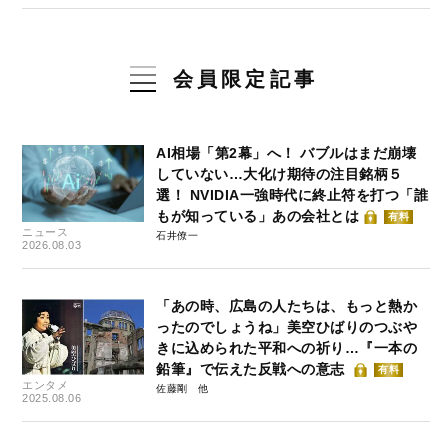
会員限定記事
AI相場「第2幕」へ！ バブルはまだ崩壊
していない…大化け期待の注目銘柄５
選！ NVIDIA一強時代に終止符を打つ「誰
もが知っている」あの会社とは
有料
ニュース
石井僚一
2026.08.03
「あの時、広島の人たちは、もっと熱か
ったのでしょうね」美空ひばりのつぶや
きに込められた平和への祈り…『一本の
鉛筆』で伝えた反戦への意志
有料
エンタメ
佐藤剛
2025.08.06