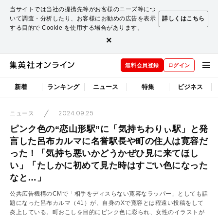
当サイトでは当社の提携先等がお客様のニーズ等につ
いて調査・分析したり、お客様にお勧めの広告を表示
詳しくはこちら
する目的で Cookie を使用する場合があります。
×
無料会員登録
ログイン
新着
ランキング
ニュース
特集
ビジネス
2024.09.25
ニュース
ピンク色の“恋山形駅”に「気持ちわりぃ駅」と発
言した呂布カルマに名誉駅長や町の住人は寛容だ
った！「気持ち悪いかどうかぜひ見に来てほし
い」「たしかに初めて見た時はすごい色になった
なと…」
公共広告機構のCMで「相手をディスらない寛容なラッパー」としても話
題になった呂布カルマ（41）が、自身のXで寛容とは程遠い投稿をして
炎上している。町おこしを目的にピンク色に彩られ、女性のイラストが