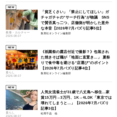
NEW
「貧乏くさい」「禁止にしてほしい」ガ
チャガチャの“サーチ行為”が物議 SNS
で賛否真っ二つ、店舗側が明かした意外
な本音【2026年7月バズり記事5位】
教養・カルチャー
集英社オンライン編集部
2026.08.07
NEW
《祇園祭の露店付近で撮影？》包装され
た焼きそば麺が「地面に直置き…」 夏祭
りで食中毒を避ける“店選び”のポイント
【2026年7月バズり記事4位】
暮らし
集英社オンライン編集部
2026.08.07
NEW
人気女流雀士が31歳で八丈島へ移住…家
賃15万円→3万円、1K→4LDK「東京では
壊れてしまうと…」【2026年7月バズり
記事3位】
暮らし
松岡千晶
2026.08.07