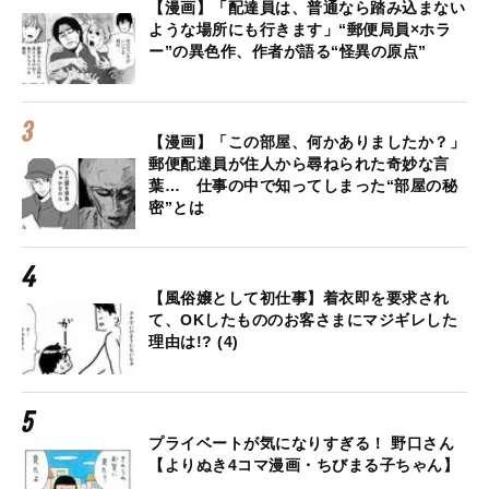
【漫画】「配達員は、普通なら踏み込まない
ような場所にも行きます」“郵便局員×ホラ
ー”の異色作、作者が語る“怪異の原点”
【漫画】「この部屋、何かありましたか？」
郵便配達員が住人から尋ねられた奇妙な言
葉… 仕事の中で知ってしまった“部屋の秘
密”とは
【風俗嬢として初仕事】着衣即を要求され
て、OKしたもののお客さまにマジギレした
理由は!? (4)
プライベートが気になりすぎる！ 野口さん
【よりぬき4コマ漫画・ちびまる子ちゃん】