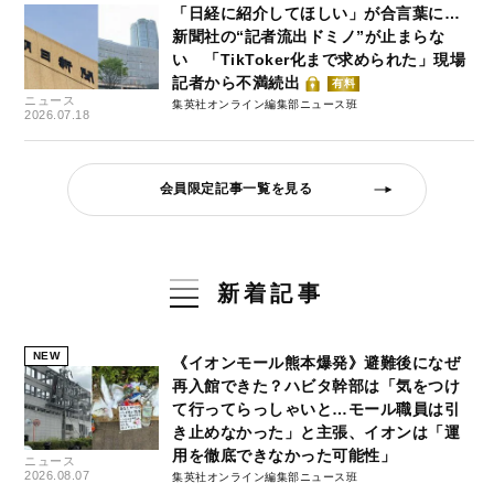
「日経に紹介してほしい」が合言葉に…
新聞社の“記者流出ドミノ”が止まらな
い 「TikToker化まで求められた」現場
記者から不満続出
有料
ニュース
集英社オンライン編集部ニュース班
2026.07.18
会員限定記事一覧を見る
新着記事
NEW
《イオンモール熊本爆発》避難後になぜ
再入館できた？ハビタ幹部は「気をつけ
て行ってらっしゃいと…モール職員は引
き止めなかった」と主張、イオンは「運
用を徹底できなかった可能性」
ニュース
2026.08.07
集英社オンライン編集部ニュース班