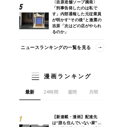
〈吉原老舗ソープ摘発〉
「刑事告発したのは私で
す」内部通報した元従業員
が明かす“その後”と激震の
吉原「次はどの店がやられ
るのか」
ニュースランキングの一覧を見る
漫画ランキング
最新
24時間
週間
月間
【新連載・漫画】配達先
は“誰も住んでいない家”…