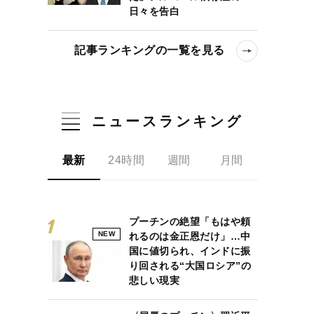
日々を告白
記事ランキングの一覧を見る
ニュースランキング
最新
24時間
週間
月間
プーチンの絶望「もはや頼
NEW
れるのは金正恩だけ」…中
国に値切られ、インドに振
り回される“大国ロシア”の
悲しい現実