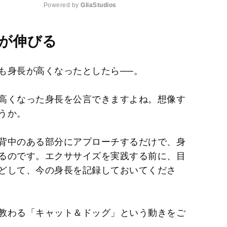
Powered by 
GliaStudios
M
長が伸びる
u
t
も身長が高くなったとしたら──。
e
高くなった身長を公言できますよね。想像す
うか。
背中のある部分にアプローチするだけで、身
るのです。エクササイズを実践する前に、目
どして、今の身長を記録しておいてくださ
教わる「キャット＆ドッグ」という動きをご