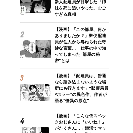
新人配達員が目撃した「姉
妹を死に追いやった」むご
すぎる真相
【漫画】「この部屋、何か
ありましたか？」郵便配達
員が住人から尋ねられた奇
妙な言葉… 仕事の中で知
ってしまった“部屋の秘
密”とは
【漫画】「配達員は、普通
なら踏み込まないような場
所にも行きます」“郵便局員
×ホラー”の異色作、作者が
語る“怪異の原点”
【漫画】「こんな低スペッ
クおじさんに『いいね！』
がたくさん…」婚活でマッ