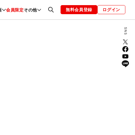
無料会員登録
ログイン
画
会員限定
その他
ファッション
恋愛・結婚
編集部
お知らせ