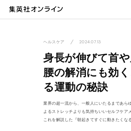
教
2024.07.13
ヘルスケア
身長が伸びて首や
腰の解消にも効く
る運動の秘訣
業界の超一流から、一般人にいたるまであら
よるストレッチよりも気持ちいいセルフケア
これを解説した『朝起きてすぐに動きたくな