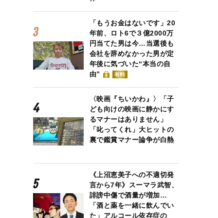
「もうお金はないです」20
年前、ロト6で３億2000万
円当てた男は今…当選後も
会社を辞めなかった男が定
年後に気づいた“本当の自
由”
有料
〈映画『ちいかわ』〉「子
ども向けの映画に静かにす
るマナーはありません」
「叱ってくれ」大ヒットの
裏で鑑賞マナー論争が白熱
《上沼恵美子への不適切発
言から7年》スーマラ武智、
誹謗中傷で酒量が増加…
「酒と薬を一緒に飲んでい
た」アルコール依存症の