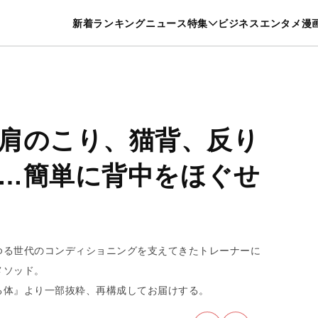
特集一覧を見る
漫画一覧を見る
新着
ランキング
ニュース
特集
ビジネス
エンタメ
漫
養・カルチャー
暮らし
スポーツ
ヘルスケア
美容
グルメ
肩のこり、猫背、反り
…簡単に背中をほぐせ
ゆる世代のコンディショニングを支えてきたトレーナーに
メソッド。
る体』より一部抜粋、再構成してお届けする。