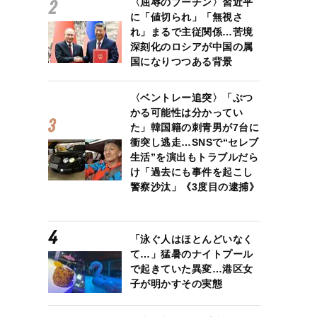
〈屈辱のプーチン〉習近平
に「値切られ」「無視さ
れ」まるで主従関係…苦境
深刻化のロシアが中国の属
国になりつつある背景
〈ベントレー追突〉「ぶつ
かる可能性は分かってい
た」韓国籍の刺青男が7台に
衝突し逃走…SNSで“セレブ
生活”を演出もトラブルだら
け「過去にも事件を起こし
警察沙汰」《3度目の逮捕》
「泳ぐ人はほとんどいなく
て…」猛暑のナイトプール
で起きていた異変…港区女
子が明かすその実態