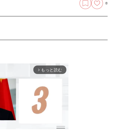
8
もっと読む
arrow_forward_ios