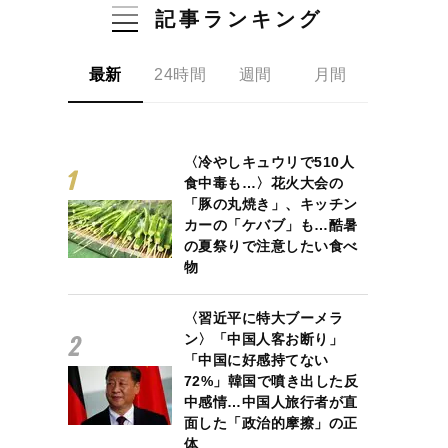
記事ランキング
最新
24時間
週間
月間
〈冷やしキュウリで510人
食中毒も…〉花火大会の
「豚の丸焼き」、キッチン
カーの「ケバブ」も…酷暑
の夏祭りで注意したい食べ
物
〈習近平に特大ブーメラ
ン〉「中国人客お断り」
「中国に好感持てない
72%」韓国で噴き出した反
中感情…中国人旅行者が直
面した「政治的摩擦」の正
体