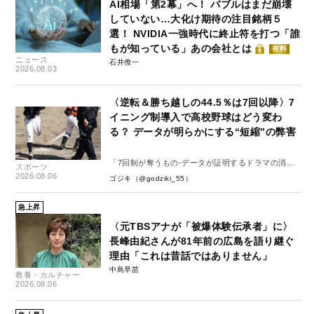
AI相場「第2幕」へ！ バブルはまだ崩壊
していない…大化け期待の注目銘柄５
選！ NVIDIA一強時代に終止符を打つ「誰
もが知っている」あの会社とは
有料
ニュース
石井僚一
2026.08.03
〈逆転＆勝ち越しの44.5％は7回以降〉7
イニング制導入で高校野球はどう変わ
る？ データが明らかにする“短縮”の弊害
「7回制が奪うもの-データが証明するドラマの消
スポーツ
失-」
2026.08.06
ゴジキ（@godziki_55）
急上昇
〈元TBSアナが「被爆体験伝承者」に〉
長峰由紀さんが81年前の広島を語り継ぐ
理由「これは昔話ではありません」
中島早苗
教養・カルチャー
2026.08.06