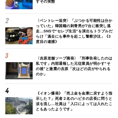
すその実態
〈ベントレー追突〉「ぶつかる可能性は分か
っていた」韓国籍の刺青男が7台に衝突し逃
走…SNSで“セレブ生活”を演出もトラブルだ
らけ「過去にも事件を起こし警察沙汰」《3
度目の逮捕》
〈吉原老舗ソープ摘発〉「刑事告発したのは
私です」内部通報した元従業員が明かす“そ
の後”と激震の吉原「次はどの店がやられる
のか」
《イオン爆発》「売上金を金庫に戻すよう指
示した？」死者２名のハビタの店長に問うと
涙を流し…社員は「入口によっては入れたこ
ともあったようです」