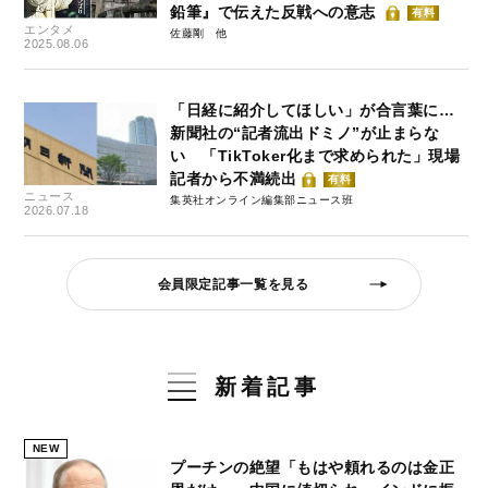
鉛筆』で伝えた反戦への意志
有料
エンタメ
佐藤剛
2025.08.06
「日経に紹介してほしい」が合言葉に…
新聞社の“記者流出ドミノ”が止まらな
い 「TikToker化まで求められた」現場
記者から不満続出
有料
ニュース
集英社オンライン編集部ニュース班
2026.07.18
会員限定記事一覧を見る
新着記事
NEW
プーチンの絶望「もはや頼れるのは金正