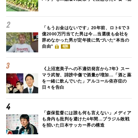
「もうお金はないです」20年前、ロト6で３
億2000万円当てた男は今…当選後も会社を
辞めなかった男が定年後に気づいた“本当の
自由”
有料
《上沼恵美子への不適切発言から7年》スー
マラ武智、誹謗中傷で酒量が増加…「酒と薬
を一緒に飲んでいた」アルコール依存症の
日々を告白
「森保監督には誰も何も言えない」メディア
も身内も批判を避けた4年間…ブラジル敗戦
を招いた日本サッカー界の構造