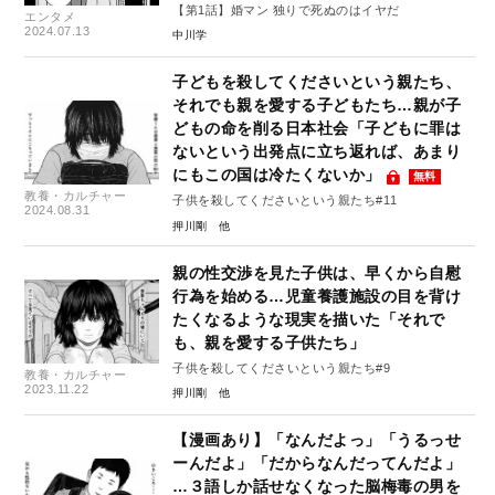
【第1話】婚マン 独りで死ぬのはイヤだ
エンタメ
2024.07.13
中川学
子どもを殺してくださいという親たち、
それでも親を愛する子どもたち…親が子
どもの命を削る日本社会「子どもに罪は
ないという出発点に立ち返れば、あまり
にもこの国は冷たくないか」
無料
教養・カルチャー
子供を殺してくださいという親たち#11
2024.08.31
押川剛
親の性交渉を見た子供は、早くから自慰
行為を始める…児童養護施設の目を背け
たくなるような現実を描いた「それで
も、親を愛する子供たち」
子供を殺してくださいという親たち#9
教養・カルチャー
2023.11.22
押川剛
【漫画あり】「なんだよっ」「うるっせ
ーんだよ」「だからなんだってんだよ」
…３語しか話せなくなった脳梅毒の男を