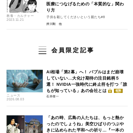
医療につなげるための「本質的な」関わ
り方
教養・カルチャー
子供を殺してくださいという親たち#8
2023.11.21
押川剛
会員限定記事
AI相場「第2幕」へ！ バブルはまだ崩壊
していない…大化け期待の注目銘柄５
選！ NVIDIA一強時代に終止符を打つ「誰
もが知っている」あの会社とは
有料
ニュース
石井僚一
2026.08.03
「あの時、広島の人たちは、もっと熱か
ったのでしょうね」美空ひばりのつぶや
きに込められた平和への祈り…『一本の