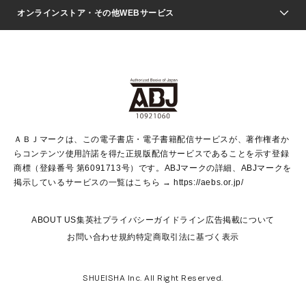
ジャンプSQ.
Seventeen
週刊ヤングジャンプ
オンラインストア・その他WEBサービス
文芸・文庫・総合
芸能・情報・スポーツ
少女マンガ
Vジャンプ
non-no Web
ヤングジャンプ定期購読デジタル
すばる
Myojo
オンラインストア
りぼん
学芸・ノンフィクション・新書
最強ジャンプ
女性マンガ
@BAILA
ヤンジャン＋
小説すばる
週プレNEWS
マーガレット
集英社OTOコンテンツ
集英社 学芸編集部
少年ジャンプ＋
その他WEBサービス
クッキー
ライトノベル・ノベライズ
MAQUIA ONLINE
となりのヤングジャンプ
集英社 文芸ステーション
週プレ グラジャパ！
別冊マーガレット
SHUEISHA MANGA-ART HERITAGE
集英社 ビジネス書
ゼブラック
ココハナ
SHUEISHA ADNAVI
SPUR.JP
集英社Webマガジン Cobalt
グランドジャンプ
web 集英社文庫
キッズ
web Sportiva
マンガMee
ジャンプキャラクターズストア
集英社新書
ジャンプルーキー！
月刊オフィスユー
ＡＢＪマークは、この電子書店・電子書籍配信サービスが、著作権者か
EDITOR'S LAB
LEE
集英社オレンジ文庫
ウルトラジャンプ
青春と読書
パラスポ＋！
らコンテンツ使用許諾を得た正規版配信サービスであることを示す登録
集英社みらい文庫
リマコミ＋
HAPPY PLUS STORE
集英社新書プラス
ジャンプTOON
商標（登録番号 第6091713号）です。ABJマークの詳細、ABJマークを
Marisol
シフォン文庫
アジア人物史
S-KIDS.LAND
マンガMeets
掲示しているサービスの一覧はこちら →
https://aebs.or.jp/
shueisha vox
よみタイ
S-MANGA
Web éclat
ダッシュエックス文庫
LEEマルシェ
kotoba
集英社ジャンプリミックス
ABOUT US
集英社プライバシーガイドライン
広告掲載について
T JAPAN:The New York Times Style Magazine
JUMP j BOOKS
お問い合わせ
規約
特定商取引法に基づく表示
SHOP Marisol
e!集英社
集英社コミック文庫
集英社女性誌ポータル
éclat premium
imidas
MEN'S NON-NO WEB
SHUEISHA Inc. All Right Reserved.
mirabella
UOMO