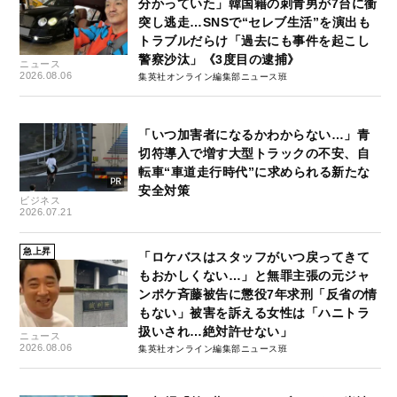
分かっていた」韓国籍の刺青男が7台に衝
突し逃走…SNSで“セレブ生活”を演出も
トラブルだらけ「過去にも事件を起こし
警察沙汰」《3度目の逮捕》
ニュース
2026.08.06
集英社オンライン編集部ニュース班
「いつ加害者になるかわからない…」青
切符導入で増す大型トラックの不安、自
転車“車道走行時代”に求められる新たな
安全対策
ビジネス
2026.07.21
急上昇
「ロケバスはスタッフがいつ戻ってきて
もおかしくない…」と無罪主張の元ジャ
ンポケ斉藤被告に懲役7年求刑「反省の情
もない」被害を訴える女性は「ハニトラ
扱いされ…絶対許せない」
ニュース
2026.08.06
集英社オンライン編集部ニュース班