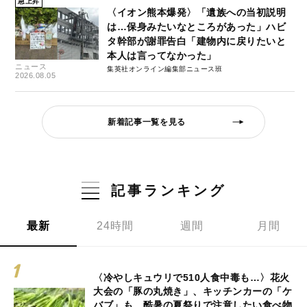
急上昇
〈イオン熊本爆発〉「遺族への当初説明
は…保身みたいなところがあった」ハビ
タ幹部が謝罪告白「建物内に戻りたいと
本人は言ってなかった」
ニュース
集英社オンライン編集部ニュース班
2026.08.05
新着記事一覧を見る
記事ランキング
最新
24時間
週間
月間
〈冷やしキュウリで510人食中毒も…〉花火
大会の「豚の丸焼き」、キッチンカーの「ケ
バブ」も…酷暑の夏祭りで注意したい食べ物