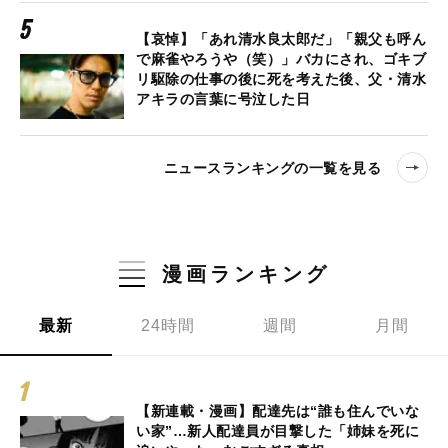
【哀悼】「あれ清水良太郎だ」「親父も呼ん
で麻雀やろうや（笑）」バカにされ、ゴキブ
リ駆除の仕事の後に死を考えた後、父・清水
アキラの言葉に号泣した日
ニュースランキングの一覧を見る
漫画ランキング
最新
24時間
週間
月間
【新連載・漫画】配達先は“誰も住んでいな
い家”…新人配達員が目撃した「姉妹を死に