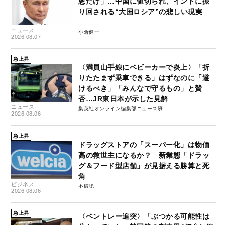
恩だけ」…中国に値切られ、インドに振
り回される“大国ロシア”の悲しい現実
ニュース
小倉健一
2026.08.07
急上昇
〈満員山手線にベビーカーで炎上〉「折
りたたまず乗車できる」はずなのに「避
けるべき」「みんなで守るもの」と賛
否…JR東日本が示した見解
ニュース
集英社オンライン編集部ニュース班
2026.08.06
急上昇
ドラッグストアの「スーパー化」は物価
高の救世主になるか？ 新業態「ドラッ
グ＆フード型店舗」が見据える勝算と死
角
ビジネス
不破聡
2026.08.06
急上昇
〈ベントレー追突〉「ぶつかる可能性は