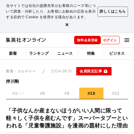
当サイトでは当社の提携先等がお客様のニーズ等につ
いて調査・分析したり、お客様にお勧めの広告を表示
詳しくはこちら
する目的で Cookie を使用する場合があります。
×
無料会員登録
ログイン
新着
ランキング
ニュース
特集
ビジネス
2024.08.31
会員限定記事
教養・カルチャー
押川剛
#1･･･
#8
#9
#10
#11
「子供なんか産まないほうがいい人間に限って
軽々しく子供を産むんです」スーパータブーとい
われる「児童養護施設」を漫画の題材にした理由