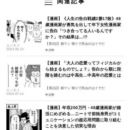
関連記事
【漫画】《人生の告白戦績2勝17敗》48
歳漫画家が勇気を出して年下女性漫画家
に告白「つき合ってる人いるんです
か？」その結果は…!?
【第3話】婚マン 独りで死ぬのはイヤだ
エンタメ
2024.08.10
中川学
【漫画】「大人の恋愛ってフィジカルか
ら始まるものでしょ？」告白から順に段
階を踏むのは中高生…中高年の恋愛とは
【第2話】婚マン 独りで死ぬのはイヤだ
エンタメ
2024.07.14
中川学
急上昇
【漫画】年収200万円・48歳漫画家が婚
活にめざめる…ニート寸前独身男がコミ
ュニケーションの超応用問題に取り組む
ことを決意した切実な理由