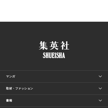
マンガ
取材・ファッション
少年マンガ
週刊少年ジャンプ
書籍
ファッション・美容
青年マンガ