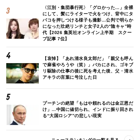
〈江別・集団暴行死〉「グロかった…」全裸
にして、髪にライターで火をつけ、背中にタ
バコを押しつける様子も撮影…公判で明らか
になった壮絶リンチと女子2人の“陰キャ”時
代【2026 集英社オンライン上半期 スクー
プ記事 7位】
【哀悼】「あれ清水良太郎だ」「親父も呼ん
で麻雀やろうや（笑）」バカにされ、ゴキブ
リ駆除の仕事の後に死を考えた後、父・清水
アキラの言葉に号泣した日
プーチンの絶望「もはや頼れるのは金正恩だ
け」…中国に値切られ、インドに振り回され
る“大国ロシア”の悲しい現実