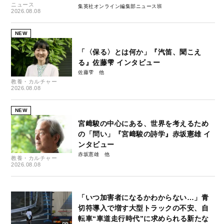
ニュース
集英社オンライン編集部ニュース班
2026.08.08
NEW
「〈保る〉とは何か」『汽笛、聞こえ
る』佐藤雫 インタビュー
佐藤雫
教養・カルチャー
2026.08.08
NEW
宮﨑駿の中心にある、世界を考えるため
の「問い」『宮﨑駿の詩学』赤坂憲雄 イ
ンタビュー
赤坂憲雄
教養・カルチャー
2026.08.08
「いつ加害者になるかわからない…」青
切符導入で増す大型トラックの不安、自
転車“車道走行時代”に求められる新たな