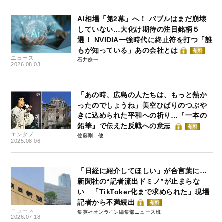
AI相場「第2幕」へ！ バブルはまだ崩壊
していない…大化け期待の注目銘柄５
選！ NVIDIA一強時代に終止符を打つ「誰
もが知っている」あの会社とは
有料
ニュース
石井僚一
2026.08.03
「あの時、広島の人たちは、もっと熱か
ったのでしょうね」美空ひばりのつぶや
きに込められた平和への祈り…『一本の
鉛筆』で伝えた反戦への意志
有料
エンタメ
佐藤剛
2025.08.06
「日経に紹介してほしい」が合言葉に…
新聞社の“記者流出ドミノ”が止まらな
い 「TikToker化まで求められた」現場
記者から不満続出
有料
ニュース
集英社オンライン編集部ニュース班
2026.07.18