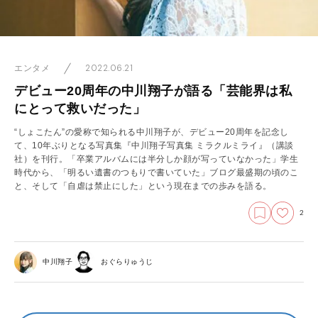
2022.06.21
エンタメ
デビュー20周年の中川翔子が語る「芸能界は私
にとって救いだった」
“しょこたん”の愛称で知られる中川翔子が、デビュー20周年を記念し
て、10年ぶりとなる写真集『中川翔子写真集 ミラクルミライ』（講談
社）を刊行。「卒業アルバムには半分しか顔が写っていなかった」学生
時代から、「明るい遺書のつもりで書いていた」ブログ最盛期の頃のこ
と、そして「自虐は禁止にした」という現在までの歩みを語る。
2
中川翔子
おぐらりゅうじ