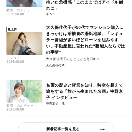
抱いた危機感「このままではアイドル崩
れに」
教養・カルチャー
2026.08.08
キムラ
大久保佳代子が50代でマンション購入…
急上昇
きっかけは浴槽裏の湯垢地獄、「レギュ
ラー番組が多いほどローンを組みやす
い」不動産屋に言われた“芸能人ならでは
の事情”
エンタメ
大久保佳代子のほどほどな毎日#22
2026.08.08
大久保佳代子
名画の歴史と背景を知り、時空を超えて
旅をする『旅から生まれた名画』中野京
子 インタビュー
中野京子
教養・カルチャー
2026.08.08
新着記事一覧を見る