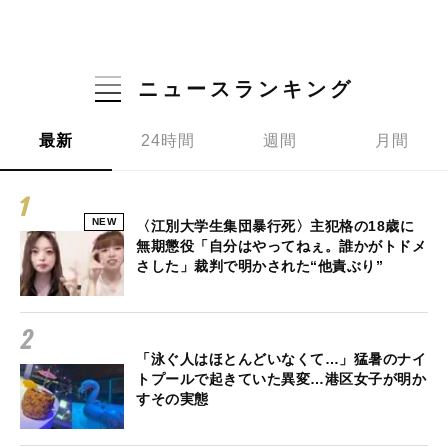
ニュースランキング
最新
24時間
週間
月間
NEW
〈江別大学生集団暴行死〉主犯格の18歳に
無期懲役「自分はやってねぇ。誰かがトドメ
さした」裁判で明かされた“他責ぶり”
「泳ぐ人はほとんどいなくて…」猛暑のナイ
トプールで起きていた異変…港区女子が明か
すその実態