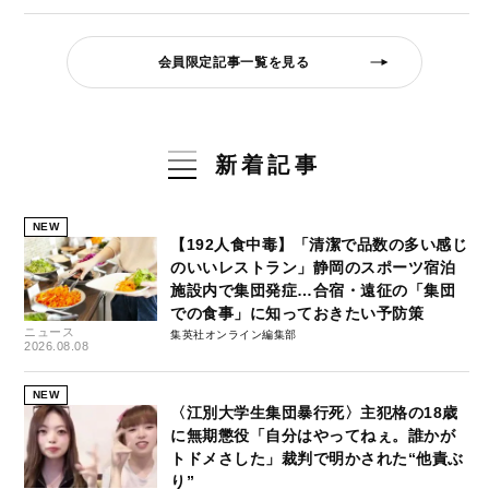
会員限定記事一覧を見る
新着記事
NEW
【192人食中毒】「清潔で品数の多い感じ
のいいレストラン」静岡のスポーツ宿泊
施設内で集団発症…合宿・遠征の「集団
での食事」に知っておきたい予防策
ニュース
集英社オンライン編集部
2026.08.08
NEW
〈江別大学生集団暴行死〉主犯格の18歳
に無期懲役「自分はやってねぇ。誰かが
トドメさした」裁判で明かされた“他責ぶ
り”