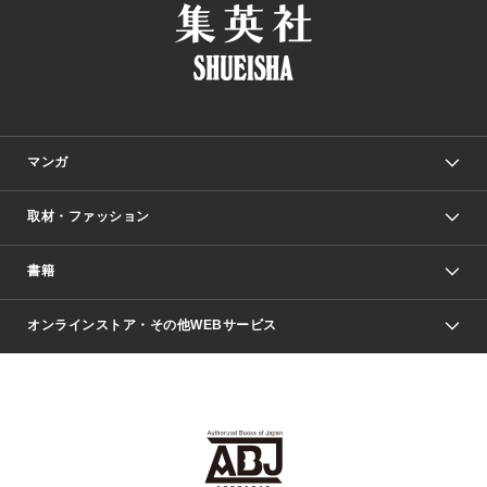
マンガ
取材・ファッション
少年マンガ
週刊少年ジャンプ
書籍
ファッション・美容
青年マンガ
ジャンプSQ.
Seventeen
週刊ヤングジャンプ
オンラインストア・その他WEBサービス
文芸・文庫・総合
芸能・情報・スポーツ
少女マンガ
Vジャンプ
non-no Web
ヤングジャンプ定期購読デジタル
すばる
Myojo
オンラインストア
りぼん
学芸・ノンフィクション・新書
最強ジャンプ
女性マンガ
@BAILA
ヤンジャン＋
小説すばる
週プレNEWS
マーガレット
集英社OTOコンテンツ
集英社 学芸編集部
少年ジャンプ＋
その他WEBサービス
クッキー
ライトノベル・ノベライズ
MAQUIA ONLINE
となりのヤングジャンプ
集英社 文芸ステーション
週プレ グラジャパ！
別冊マーガレット
SHUEISHA MANGA-ART HERITAGE
集英社 ビジネス書
ゼブラック
ココハナ