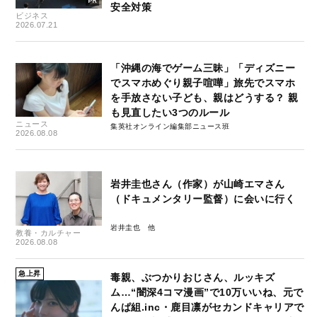
安全対策
ビジネス
2026.07.21
「沖縄の海でゲーム三昧」「ディズニー
でスマホめぐり親子喧嘩」旅先でスマホ
を手放さない子ども、親はどうする？ 親
も見直したい3つのルール
ニュース
集英社オンライン編集部ニュース班
2026.08.08
岩井圭也さん（作家）が山崎エマさん
（ドキュメンタリー監督）に会いに行く
岩井圭也
教養・カルチャー
2026.08.08
急上昇
毒親、ぶつかりおじさん、ルッキズ
ム…“闇深4コマ漫画”で10万いいね、元で
んぱ組.inc・鹿目凛がセカンドキャリアで