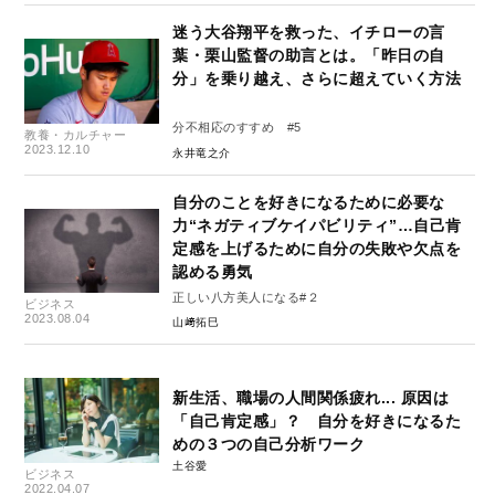
迷う大谷翔平を救った、イチローの言
葉・栗山監督の助言とは。「昨日の自
分」を乗り越え、さらに超えていく方法
分不相応のすすめ #5
教養・カルチャー
2023.12.10
永井竜之介
自分のことを好きになるために必要な
力“ネガティブケイパビリティ”…自己肯
定感を上げるために自分の失敗や欠点を
認める勇気
正しい八方美人になる#２
ビジネス
2023.08.04
山﨑拓巳
新生活、職場の人間関係疲れ... 原因は
「自己肯定感」？ 自分を好きになるた
めの３つの自己分析ワーク
土谷愛
ビジネス
2022.04.07