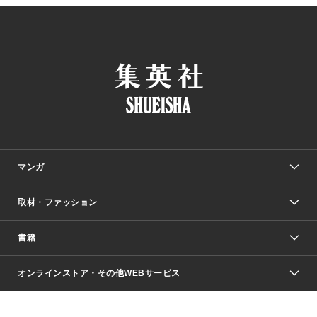
マンガ
取材・ファッション
少年マンガ
週刊少年ジャンプ
書籍
ファッション・美容
青年マンガ
ジャンプSQ.
Seventeen
週刊ヤングジャンプ
オンラインストア・その他WEBサービス
文芸・文庫・総合
芸能・情報・スポーツ
少女マンガ
Vジャンプ
non-no Web
ヤングジャンプ定期購読デジタル
すばる
Myojo
オンラインストア
りぼん
学芸・ノンフィクション・新書