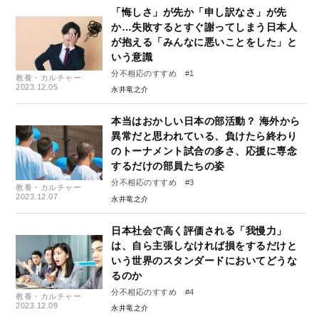
「悔しさ」が先か「申し訳なさ」が先
か…失敗するとすぐ謝ってしまう日本人
が抱える「みんなに悪いことをした」と
いう意識
分不相応のすすめ #1
教養・カルチャー
2023.12.05
永井竜之介
本当はおかしい日本の部活動？ 海外から
異常だと思われている、負けたら終わり
のトーナメント試合の多さ、応援に専念
するだけの部員たちの姿
分不相応のすすめ #3
教養・カルチャー
2023.12.07
永井竜之介
日本社会で高く評価される「我慢力」
は、自ら主張しなければ損をするだけと
いう世界のスタンダードにおいてどうな
るのか
分不相応のすすめ #4
教養・カルチャー
2023.12.09
永井竜之介