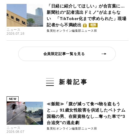
「日経に紹介してほしい」が合言葉に…
新聞社の“記者流出ドミノ”が止まらな
い 「TikToker化まで求められた」現場
記者から不満続出
有料
ニュース
集英社オンライン編集部ニュース班
2026.07.18
会員限定記事一覧を見る
新着記事
NEW
≪飯能≫「腹が減って食べ物を盗もう
と…」91歳女性殺害を供述したベトナム
国籍の男、在留資格なし…奪った車で“3
台追突”の逃走劇
ニュース
集英社オンライン編集部ニュース班
2026.08.07