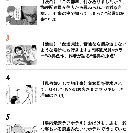
【漫画】「この部屋、何かありましたか？」
郵便配達員が住人から尋ねられた奇妙な言
葉… 仕事の中で知ってしまった“部屋の秘
密”とは
【漫画】「配達員は、普通なら踏み込まない
ような場所にも行きます」“郵便局員×ホラ
ー”の異色作、作者が語る“怪異の原点”
【風俗嬢として初仕事】着衣即を要求され
て、OKしたもののお客さまにマジギレした
理由は!? (4)
【県内最安ラブホテル】おばけも、虫も、変
な客もいる廃虚みたいなホテルで待っていた