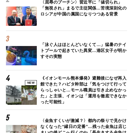
〈屈辱のプーチン〉習近平に「値切られ」
「無視され」まるで主従関係…苦境深刻化の
ロシアが中国の属国になりつつある背景
「泳ぐ人はほとんどいなくて…」猛暑のナイ
トプールで起きていた異変…港区女子が明か
すその実態
《イオンモール熊本爆発》避難後になぜ再入
NEW
館できた？ハビタ幹部は「気をつけて行って
らっしゃいと…モール職員は引き止めなかっ
た」と主張、イオンは「運用を徹底できなか
った可能性」
〈金魚すくいが激減？〉都内の祭りで見かけ
なくなった“縁日の定番”…残った金魚は店じ
まいの後どこへ行くのか「長生きする金魚は