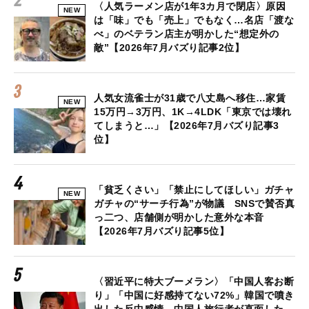
〈人気ラーメン店が1年3カ月で閉店〉原因
NEW
は「味」でも「売上」でもなく…名店「渡な
べ」のベテラン店主が明かした“想定外の
敵”【2026年7月バズり記事2位】
人気女流雀士が31歳で八丈島へ移住…家賃
NEW
15万円→3万円、1K→4LDK「東京では壊れ
てしまうと…」【2026年7月バズり記事3
位】
「貧乏くさい」「禁止にしてほしい」ガチャ
NEW
ガチャの“サーチ行為”が物議 SNSで賛否真
っ二つ、店舗側が明かした意外な本音
【2026年7月バズり記事5位】
〈習近平に特大ブーメラン〉「中国人客お断
り」「中国に好感持てない72%」韓国で噴き