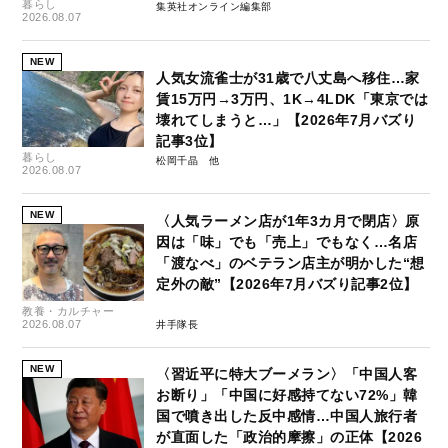
暮らし
集英社オンライン編集部
2026.08.07
NEW
人気女流雀士が31歳で八丈島へ移住…家
賃15万円→3万円、1K→4LDK「東京では
壊れてしまうと…」【2026年7月バズり
記事3位】
暮らし
松岡千晶
2026.08.07
NEW
〈人気ラーメン店が1年3カ月で閉店〉原
因は「味」でも「売上」でもなく…名店
「渡なべ」のベテラン店主が明かした“想
定外の敵”【2026年7月バズり記事2位】
教養・カルチャー
2026.08.07
井手隊長
NEW
〈習近平に特大ブーメラン〉「中国人客
お断り」「中国に好感持てない72%」韓
国で噴き出した反中感情…中国人旅行者
が直面した「政治的摩擦」の正体【2026