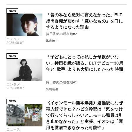
NEW
「昔の私なら絶対に言えなかった」ELT
持田香織が明かす「嫌いなもの」を口に
するようになった理由
持田香織の現在地#2
エンタメ
黒島暁生
2026.08.07
NEW
「子どもにとっては私しか母親がいな
い」持田香織が語る、ELTデビュー30周
年と“歌手”よりも大切にしたかった時間
持田香織の現在地#1
エンタメ
2026.08.07
黒島暁生
NEW
《イオンモール熊本爆発》避難後になぜ
再入館できた？ハビタ幹部は「気をつけ
て行ってらっしゃいと…モール職員は引
き止めなかった」と主張、イオンは「運
用を徹底できなかった可能性」
ニュース