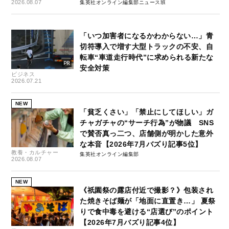
2026.08.07
集英社オンライン編集部ニュース班
「いつ加害者になるかわからない…」青
切符導入で増す大型トラックの不安、自
転車“車道走行時代”に求められる新たな
安全対策
ビジネス
2026.07.21
NEW
「貧乏くさい」「禁止にしてほしい」ガ
チャガチャの“サーチ行為”が物議 SNS
で賛否真っ二つ、店舗側が明かした意外
な本音【2026年7月バズり記事5位】
教養・カルチャー
集英社オンライン編集部
2026.08.07
NEW
《祇園祭の露店付近で撮影？》包装され
た焼きそば麺が「地面に直置き…」 夏祭
りで食中毒を避ける“店選び”のポイント
【2026年7月バズり記事4位】