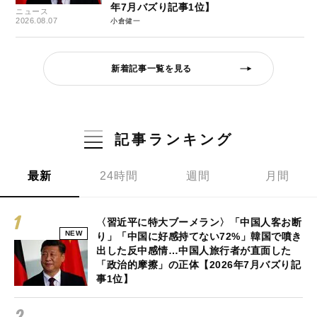
年7月バズり記事1位】
ニュース
2026.08.07
小倉健一
新着記事一覧を見る
記事ランキング
最新
24時間
週間
月間
〈習近平に特大ブーメラン〉「中国人客お断
NEW
り」「中国に好感持てない72%」韓国で噴き
出した反中感情…中国人旅行者が直面した
「政治的摩擦」の正体【2026年7月バズり記
事1位】