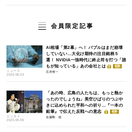
会員限定記事
AI相場「第2幕」へ！ バブルはまだ崩壊
していない…大化け期待の注目銘柄５
選！ NVIDIA一強時代に終止符を打つ「誰
もが知っている」あの会社とは
有料
ニュース
石井僚一
2026.08.03
「あの時、広島の人たちは、もっと熱か
ったのでしょうね」美空ひばりのつぶや
きに込められた平和への祈り…『一本の
鉛筆』で伝えた反戦への意志
有料
エンタメ
佐藤剛
2025.08.06