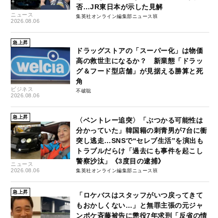
否…JR東日本が示した見解
ニュース
集英社オンライン編集部ニュース班
2026.08.06
急上昇
ドラッグストアの「スーパー化」は物価
高の救世主になるか？ 新業態「ドラッ
グ＆フード型店舗」が見据える勝算と死
角
ビジネス
不破聡
2026.08.06
急上昇
〈ベントレー追突〉「ぶつかる可能性は
分かっていた」韓国籍の刺青男が7台に衝
突し逃走…SNSで“セレブ生活”を演出も
トラブルだらけ「過去にも事件を起こし
警察沙汰」《3度目の逮捕》
ニュース
2026.08.06
集英社オンライン編集部ニュース班
急上昇
「ロケバスはスタッフがいつ戻ってきて
もおかしくない…」と無罪主張の元ジャ
ンポケ斉藤被告に懲役7年求刑「反省の情