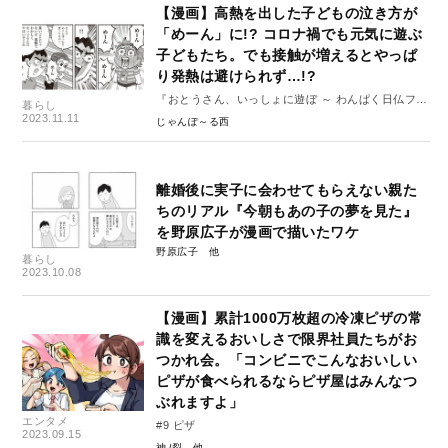
【漫画】高熱を出した子どもの泣き方が
「めーん」に!? コロナ禍でも元気に遊ぶ
子どもたち。でも接触が増えるとやっぱ
り発熱は避けられず…!?
『おとうさん、いっしょに遊ぼ ～ わんぱく日仏ファ
暮らし
ミリー! ～（２） フランス望郷編』#1
2023.11.11
じゃんぽ～る西
離婚後に実子に会わせてもらえない親た
ちのリアル『今朝もあの子の夢を見た』
を野原広子が漫画で描いたワケ
野原広子
暮らし
2023.10.08
【漫画】累計1000万枚超の冷凍ピザの常
識を変えるおいしさで限界社員たちがお
つかれ会。「コンビニでこんなおいしい
ピザが食べられるならピザ屋はみんなつ
ぶれますよ」
エンタメ
#9 ピザ
2023.09.15
神ﾉ裂