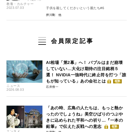
教養・カルチャー
2023.07.03
子供を殺してくださいという親たち#6
押川剛
会員限定記事
AI相場「第2幕」へ！ バブルはまだ崩壊
していない…大化け期待の注目銘柄５
選！ NVIDIA一強時代に終止符を打つ「誰
もが知っている」あの会社とは
有料
ニュース
石井僚一
2026.08.03
「あの時、広島の人たちは、もっと熱か
ったのでしょうね」美空ひばりのつぶや
きに込められた平和への祈り…『一本の
鉛筆』で伝えた反戦への意志
有料
エンタメ