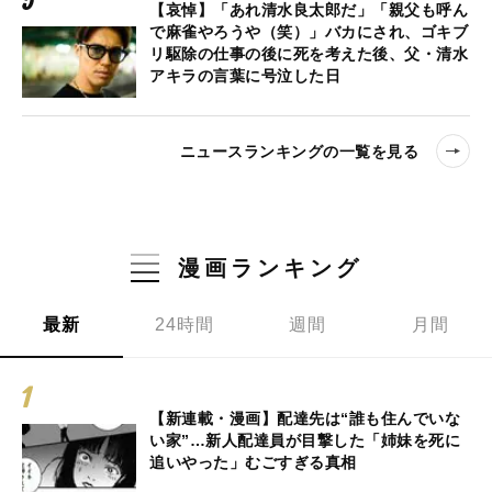
【哀悼】「あれ清水良太郎だ」「親父も呼ん
で麻雀やろうや（笑）」バカにされ、ゴキブ
リ駆除の仕事の後に死を考えた後、父・清水
アキラの言葉に号泣した日
ニュースランキングの一覧を見る
漫画ランキング
最新
24時間
週間
月間
【新連載・漫画】配達先は“誰も住んでいな
い家”…新人配達員が目撃した「姉妹を死に
追いやった」むごすぎる真相