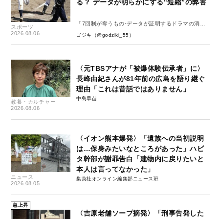
る？ データが明らかにする“短縮”の弊害
「7回制が奪うもの-データが証明するドラマの消
スポーツ
失-」
2026.08.06
ゴジキ（@godziki_55）
〈元TBSアナが「被爆体験伝承者」に〉
長峰由紀さんが81年前の広島を語り継ぐ
理由「これは昔話ではありません」
中島早苗
教養・カルチャー
2026.08.06
〈イオン熊本爆発〉「遺族への当初説明
は…保身みたいなところがあった」ハビ
タ幹部が謝罪告白「建物内に戻りたいと
本人は言ってなかった」
ニュース
集英社オンライン編集部ニュース班
2026.08.05
急上昇
〈吉原老舗ソープ摘発〉「刑事告発した