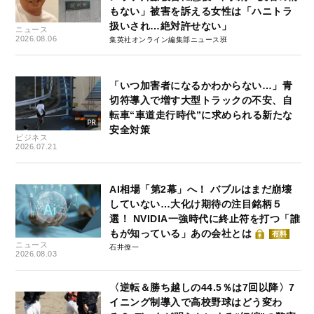
もない」被害を訴える女性は「ハニトラ
扱いされ…絶対許せない」
ニュース
2026.08.06
集英社オンライン編集部ニュース班
「いつ加害者になるかわからない…」青
切符導入で増す大型トラックの不安、自
転車“車道走行時代”に求められる新たな
安全対策
ビジネス
2026.07.21
AI相場「第2幕」へ！ バブルはまだ崩壊
していない…大化け期待の注目銘柄５
選！ NVIDIA一強時代に終止符を打つ「誰
もが知っている」あの会社とは
有料
ニュース
石井僚一
2026.08.03
〈逆転＆勝ち越しの44.5％は7回以降〉7
イニング制導入で高校野球はどう変わ