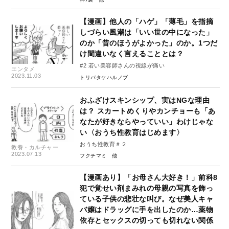
【漫画】他人の「ハゲ」「薄毛」を指摘
しづらい風潮は「いい世の中になった」
のか「昔のほうがよかった」のか。1つだ
け間違いなく言えることとは？
#2 若い美容師さんの視線が痛い
エンタメ
2023.11.03
トリバタケハルノブ
おふざけスキンシップ、実はNGな理由
は？ スカートめくりやカンチョーも「あ
なたが好きならやっていい」わけじゃな
い〈おうち性教育はじめます〉
おうち性教育＃２
教養・カルチャー
2023.07.13
フクチマミ
【漫画あり】「お母さん大好き！」前科8
犯で覚せい剤まみれの母親の写真を飾っ
ている子供の悲壮な叫び。なぜ美人キャ
バ嬢はドラッグに手を出したのか…薬物
依存とセックスの切っても切れない関係