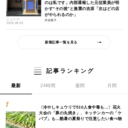
のは私です」内部通報した元従業員が明
かす“その後”と激震の吉原「次はどの店
がやられるのか」
ニュース
河合桃子
2026.08.05
新着記事一覧を見る
記事ランキング
最新
24時間
週間
月間
〈冷やしキュウリで510人食中毒も…〉花火
大会の「豚の丸焼き」、キッチンカーの「ケ
バブ」も…酷暑の夏祭りで注意したい食べ物