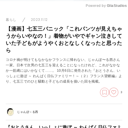
Powered by 
GliaStudios
Mute
2023.11.12
暮らし
【漫画】七五三パニック「これパンツが見えちゃ
うからいやなの！」着物がいやでギャン泣きして
いた子どもがようやくおとなしくなったと思った
ら
コロナ禍が明けてもなかなかフランスに帰れない、じゃんぽ〜る西さん
一家。日本で次男の七五三を迎えることになったけれど、これがなかな
か一筋縄にはいかなくて……。 10月6日に発売された『おとうさん、い
っしょに遊ぼ ～ わんぱく日仏ファミリー！～（２）フランス望郷編』よ
り、七五三でのひと騒動と子どもの成長を描いた回を掲載。
3
じゃんぽ～る西
『おとうさん、いっしょに遊ぼ ～ わんぱく日仏ファミ