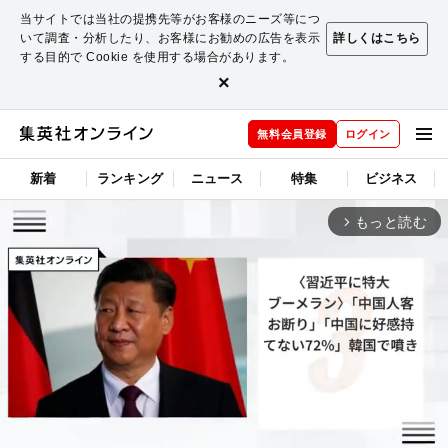
当サイトでは当社の提携先等がお客様のニーズ等につ
いて調査・分析したり、お客様にお勧めの広告を表示
詳しくはこちら
する目的で Cookie を使用する場合があります。
×
無料会員登録
ログイン
新着
ランキング
ニュース
特集
ビジネス
もっと読む
arrow_forward_ios