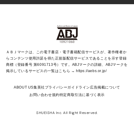
Vジャンプ
non-no Web
ヤングジャンプ定期購読デジタル
すばる
Myojo
オンラインストア
りぼん
学芸・ノンフィクション・新書
最強ジャンプ
女性マンガ
@BAILA
ヤンジャン＋
小説すばる
週プレNEWS
マーガレット
集英社OTOコンテンツ
集英社 学芸編集部
少年ジャンプ＋
その他WEBサービス
クッキー
ライトノベル・ノベライズ
MAQUIA ONLINE
となりのヤングジャンプ
集英社 文芸ステーション
週プレ グラジャパ！
別冊マーガレット
SHUEISHA MANGA-ART HERITAGE
集英社 ビジネス書
ゼブラック
ココハナ
SHUEISHA ADNAVI
SPUR.JP
集英社Webマガジン Cobalt
グランドジャンプ
web 集英社文庫
キッズ
web Sportiva
マンガMee
ジャンプキャラクターズストア
集英社新書
ジャンプルーキー！
月刊オフィスユー
ＡＢＪマークは、この電子書店・電子書籍配信サービスが、著作権者か
EDITOR'S LAB
LEE
集英社オレンジ文庫
ウルトラジャンプ
青春と読書
パラスポ＋！
らコンテンツ使用許諾を得た正規版配信サービスであることを示す登録
集英社みらい文庫
リマコミ＋
HAPPY PLUS STORE
集英社新書プラス
ジャンプTOON
商標（登録番号 第6091713号）です。ABJマークの詳細、ABJマークを
Marisol
シフォン文庫
アジア人物史
S-KIDS.LAND
マンガMeets
掲示しているサービスの一覧はこちら →
https://aebs.or.jp/
shueisha vox
よみタイ
S-MANGA
Web éclat
ダッシュエックス文庫
LEEマルシェ
kotoba
集英社ジャンプリミックス
ABOUT US
集英社プライバシーガイドライン
広告掲載について
T JAPAN:The New York Times Style Magazine
JUMP j BOOKS
お問い合わせ
規約
特定商取引法に基づく表示
SHOP Marisol
e!集英社
集英社コミック文庫
集英社女性誌ポータル
éclat premium
imidas
MEN'S NON-NO WEB
SHUEISHA Inc. All Right Reserved.
mirabella
UOMO
mirabella homme