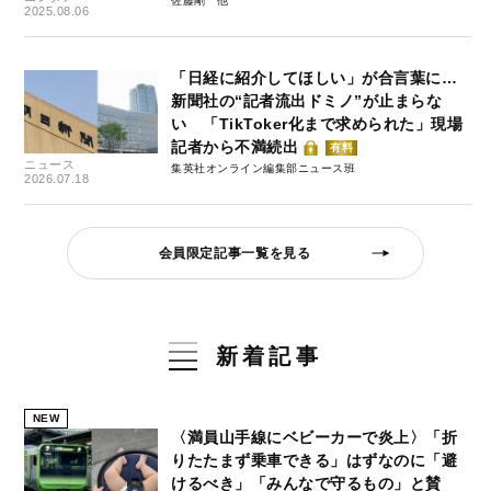
佐藤剛
2025.08.06
「日経に紹介してほしい」が合言葉に…
新聞社の“記者流出ドミノ”が止まらな
い 「TikToker化まで求められた」現場
記者から不満続出
有料
ニュース
集英社オンライン編集部ニュース班
2026.07.18
会員限定記事一覧を見る
新着記事
NEW
〈満員山手線にベビーカーで炎上〉「折
りたたまず乗車できる」はずなのに「避
けるべき」「みんなで守るもの」と賛