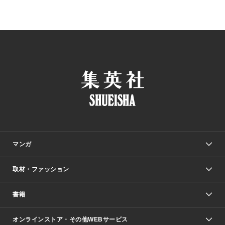
マンガ
取材・ファッション
少年マンガ
週刊少年ジャンプ
書籍
ファッション・美容
青年マンガ
ジャンプSQ.
Seventeen
週刊ヤングジャンプ
オンラインストア・その他WEBサービス
文芸・文庫・総合
芸能・情報・スポーツ
少女マンガ