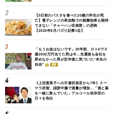
【5日前のパスタを食べた20歳の学生が死
亡】電子レンジの再加熱での殺菌効果も期待
できない「チャーハン症候群」の恐怖
【2026年6月バズり記事1位】
「もうお金はないです」20年前、ロト6で３
億2000万円当てた男は今…当選後も会社を
辞めなかった男が定年後に気づいた“本当の
自由”
有料
《上沼恵美子への不適切発言から7年》スー
マラ武智、誹謗中傷で酒量が増加…「酒と薬
を一緒に飲んでいた」アルコール依存症の
日々を告白