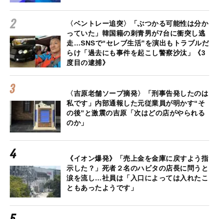
〈ベントレー追突〉「ぶつかる可能性は分か
っていた」韓国籍の刺青男が7台に衝突し逃
走…SNSで“セレブ生活”を演出もトラブルだ
らけ「過去にも事件を起こし警察沙汰」《3
度目の逮捕》
〈吉原老舗ソープ摘発〉「刑事告発したのは
私です」内部通報した元従業員が明かす“そ
の後”と激震の吉原「次はどの店がやられる
のか」
《イオン爆発》「売上金を金庫に戻すよう指
示した？」死者２名のハビタの店長に問うと
涙を流し…社員は「入口によっては入れたこ
ともあったようです」