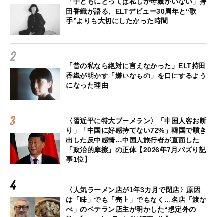
「子どもにとっては私しか母親がいない」持
田香織が語る、ELTデビュー30周年と“歌
手”よりも大切にしたかった時間
「昔の私なら絶対に言えなかった」ELT持田
香織が明かす「嫌いなもの」を口にするよう
になった理由
〈習近平に特大ブーメラン〉「中国人客お断
り」「中国に好感持てない72%」韓国で噴き
出した反中感情…中国人旅行者が直面した
「政治的摩擦」の正体【2026年7月バズり記
事1位】
〈人気ラーメン店が1年3カ月で閉店〉原因
は「味」でも「売上」でもなく…名店「渡な
べ」のベテラン店主が明かした“想定外の