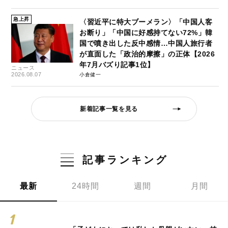
急上昇
〈習近平に特大ブーメラン〉「中国人客
お断り」「中国に好感持てない72%」韓
国で噴き出した反中感情…中国人旅行者
が直面した「政治的摩擦」の正体【2026
年7月バズり記事1位】
ニュース
2026.08.07
小倉健一
新着記事一覧を見る
記事ランキング
最新
24時間
週間
月間