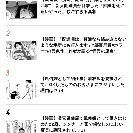
い家”…新人配達員が目撃した「姉妹を死に
追いやった」むごすぎる真相
【漫画】「配達員は、普通なら踏み込まない
ような場所にも行きます」“郵便局員×ホラ
ー”の異色作、作者が語る“怪異の原点”
【風俗嬢として初仕事】着衣即を要求され
て、OKしたもののお客さまにマジギレした
理由は!? (4)
【漫画】激安風俗店で風俗嬢として働きはじ
めた22歳、シンナーと薬で歯なしのこわい
店長に調教されて…(1)