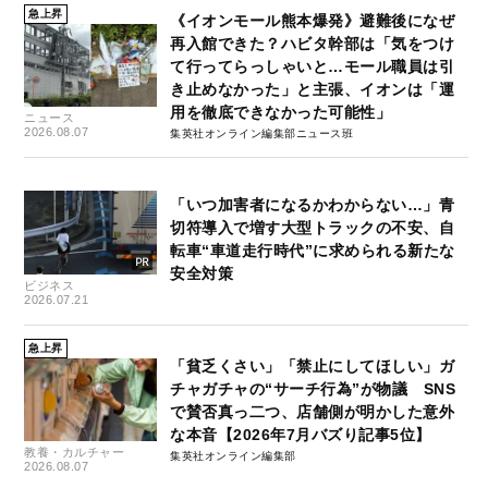
急上昇
《イオンモール熊本爆発》避難後になぜ
再入館できた？ハビタ幹部は「気をつけ
て行ってらっしゃいと…モール職員は引
き止めなかった」と主張、イオンは「運
用を徹底できなかった可能性」
ニュース
2026.08.07
集英社オンライン編集部ニュース班
「いつ加害者になるかわからない…」青
切符導入で増す大型トラックの不安、自
転車“車道走行時代”に求められる新たな
安全対策
ビジネス
2026.07.21
急上昇
「貧乏くさい」「禁止にしてほしい」ガ
チャガチャの“サーチ行為”が物議 SNS
で賛否真っ二つ、店舗側が明かした意外
な本音【2026年7月バズり記事5位】
教養・カルチャー
集英社オンライン編集部
2026.08.07