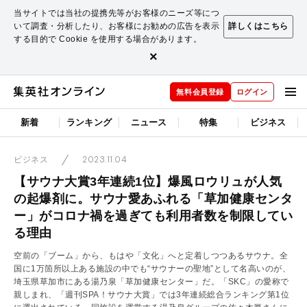
当サイトでは当社の提携先等がお客様のニーズ等につ
いて調査・分析したり、お客様にお勧めの広告を表示
詳しくはこちら
する目的で Cookie を使用する場合があります。
×
無料会員登録
ログイン
新着
ランキング
ニュース
特集
ビジネス
2023.11.04
ビジネス
【サウナ大賞3年連続1位】爆風ロウリュが人気
の起爆剤に。サウナ愛あふれる「草加健康センタ
ー」がコロナ禍を過ぎても利用者数を制限してい
る理由
空前の「ブーム」から、もはや「文化」へと定着しつつあるサウナ。全
国に1万箇所以上ある施設の中でも“サウナーの聖地”として名高いのが、
埼玉県草加市にある湯乃泉「草加健康センター」だ。「SKC」の愛称で
親しまれ、「週刊SPA！サウナ大賞」では3年連続総合ランキング第1位