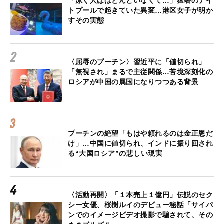
「泳ぐ人はほとんどいなくて…」猛暑のナイ
トプールで起きていた異変…港区女子が明か
すその実態
〈屈辱のプーチン〉習近平に「値切られ」
「無視され」まるで主従関係…苦境深刻化の
ロシアが中国の属国になりつつある背景
プーチンの絶望「もはや頼れるのは金正恩だ
け」…中国に値切られ、インドに振り回され
る“大国ロシア”の悲しい現実
〈活動再開〉「１本売上１億円」伝説のセク
シー女優、桜樹ルイのデビュー秘話「サイパ
ンでのイメージビデオ撮影で騙されて、その