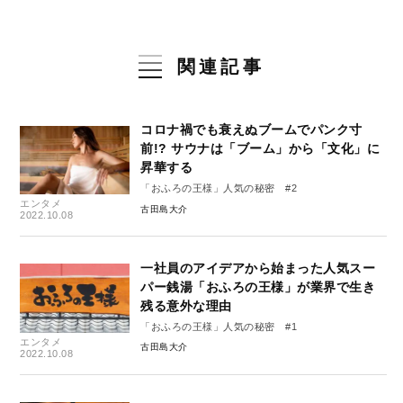
関連記事
コロナ禍でも衰えぬブームでパンク寸
前!? サウナは「ブーム」から「文化」に
昇華する
「おふろの王様」人気の秘密 #2
エンタメ
古田島大介
2022.10.08
一社員のアイデアから始まった人気スー
パー銭湯「おふろの王様」が業界で生き
残る意外な理由
「おふろの王様」人気の秘密 #1
エンタメ
古田島大介
2022.10.08