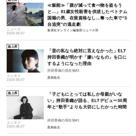
≪飯能≫「腹が減って食べ物を盗もう
と…」91歳女性殺害を供述したベトナム
国籍の男、在留資格なし…奪った車で“3
台追突”の逃走劇
ニュース
集英社オンライン編集部ニュース班
2026.08.07
急上昇
「昔の私なら絶対に言えなかった」ELT
持田香織が明かす「嫌いなもの」を口に
するようになった理由
持田香織の現在地#2
エンタメ
黒島暁生
2026.08.07
急上昇
「子どもにとっては私しか母親がいな
い」持田香織が語る、ELTデビュー30周
年と“歌手”よりも大切にしたかった時間
持田香織の現在地#1
エンタメ
2026.08.07
黒島暁生