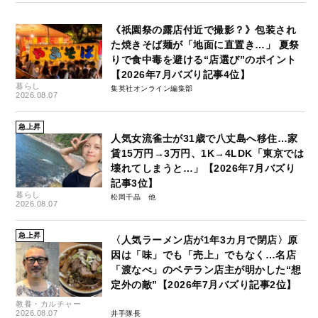
《祇園祭の露店付近で撮影？》包装され
た焼きそば麺が「地面に直置き…」 夏祭
りで食中毒を避ける“店選び”のポイント
【2026年7月バズり記事4位】
暮らし
集英社オンライン編集部
2026.08.07
急上昇
人気女流雀士が31歳で八丈島へ移住…家
賃15万円→3万円、1K→4LDK「東京では
壊れてしまうと…」【2026年7月バズり
記事3位】
暮らし
松岡千晶
2026.08.07
急上昇
〈人気ラーメン店が1年3カ月で閉店〉原
因は「味」でも「売上」でもなく…名店
「渡なべ」のベテラン店主が明かした“想
定外の敵”【2026年7月バズり記事2位】
教養・カルチャー
2026.08.07
井手隊長