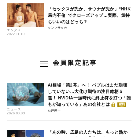
「セックスが先か、サウナが先か」“NHK
局内不倫”でクローズアップ…実際、気持
ちいいのはどっち？
キンマサタカ
エンタメ
2022.11.10
会員限定記事
AI相場「第2幕」へ！ バブルはまだ崩壊
していない…大化け期待の注目銘柄５
選！ NVIDIA一強時代に終止符を打つ「誰
もが知っている」あの会社とは
有料
ニュース
石井僚一
2026.08.03
「あの時、広島の人たちは、もっと熱か