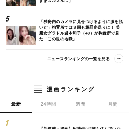
ままズルズル…」
「独房内のカメラに見せつけるように服を脱
いだ」拘置所では３回も懲罰房送りに！ 美
魔女グラドル岩本和子（48）が拘置所で見
た「この世の地獄」
ニュースランキングの一覧を見る
漫画ランキング
最新
24時間
週間
月間
【新連載・漫画】配達先は“誰も住んでいな