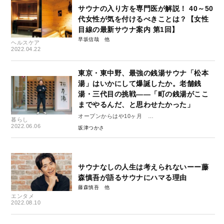
サウナの入り方を専門医が解説！ 40～50
代女性が気を付けるべきことは？【女性
目線の最新サウナ案内 第1回】
早坂信哉
ヘルスケア
2022.04.22
東京・東中野、最強の銭湯サウナ「松本
湯」はいかにして爆誕したか。老舗銭
湯・三代目の挑戦――「町の銭湯がここ
までやるんだ、と思わせたかった」
オープンからはや10ヶ月
暮らし
未だ冷めることが無い人気の秘密を徹底的に取材し
2022.06.06
坂津つかさ
た
サウナなしの人生は考えられないーー藤
森慎吾が語るサウナにハマる理由
藤森慎吾
エンタメ
2022.08.10