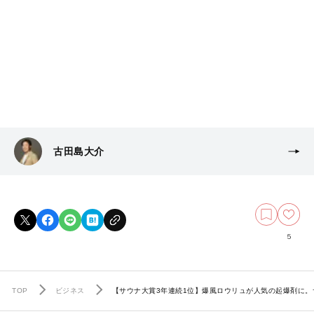
古田島大介
5
TOP
ビジネス
【サウナ大賞3年連続1位】爆風ロウリュが人気の起爆剤に