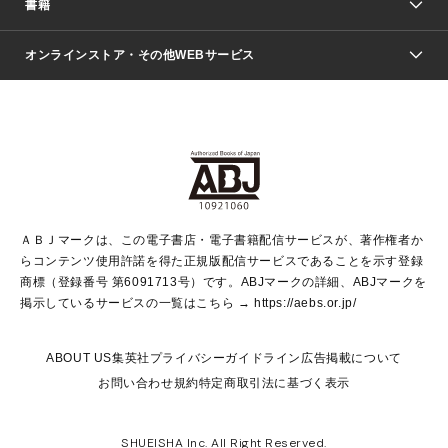
週刊少年ジャンプ
書籍
ファッション・美容
青年マンガ
ジャンプSQ.
Seventeen
週刊ヤングジャンプ
オンラインストア・その他WEBサービス
文芸・文庫・総合
芸能・情報・スポーツ
少女マンガ
Vジャンプ
non-no Web
ヤングジャンプ定期購読デジタル
すばる
Myojo
オンラインストア
りぼん
学芸・ノンフィクション・新書
最強ジャンプ
女性マンガ
@BAILA
ヤンジャン＋
小説すばる
週プレNEWS
マーガレット
集英社OTOコンテンツ
集英社 学芸編集部
少年ジャンプ＋
その他WEBサービス
クッキー
ライトノベル・ノベライズ
MAQUIA ONLINE
となりのヤングジャンプ
集英社 文芸ステーション
週プレ グラジャパ！
別冊マーガレット
SHUEISHA MANGA-ART HERITAGE
集英社 ビジネス書
ゼブラック
ココハナ
SHUEISHA ADNAVI
SPUR.JP
集英社Webマガジン Cobalt
グランドジャンプ
web 集英社文庫
キッズ
web Sportiva
マンガMee
ジャンプキャラクターズストア
集英社新書
ジャンプルーキー！
月刊オフィスユー
ＡＢＪマークは、この電子書店・電子書籍配信サービスが、著作権者か
EDITOR'S LAB
LEE
集英社オレンジ文庫
ウルトラジャンプ
青春と読書
パラスポ＋！
らコンテンツ使用許諾を得た正規版配信サービスであることを示す登録
集英社みらい文庫
リマコミ＋
HAPPY PLUS STORE
集英社新書プラス
ジャンプTOON
商標（登録番号 第6091713号）です。ABJマークの詳細、ABJマークを
Marisol
シフォン文庫
アジア人物史
S-KIDS.LAND
マンガMeets
掲示しているサービスの一覧はこちら →
https://aebs.or.jp/
shueisha vox
よみタイ
S-MANGA
Web éclat
ダッシュエックス文庫
LEEマルシェ
kotoba
集英社ジャンプリミックス
ABOUT US
集英社プライバシーガイドライン
広告掲載について
T JAPAN:The New York Times Style Magazine
JUMP j BOOKS
お問い合わせ
規約
特定商取引法に基づく表示
SHOP Marisol
e!集英社
集英社コミック文庫
集英社女性誌ポータル
éclat premium
imidas
MEN'S NON-NO WEB
SHUEISHA Inc. All Right Reserved.