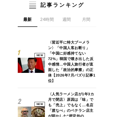
記事ランキング
最新
24時間
週間
月間
〈習近平に特大ブーメラ
ン〉「中国人客お断り」
「中国に好感持てない
NEW
72%」韓国で噴き出した反
中感情…中国人旅行者が直
面した「政治的摩擦」の正
体【2026年7月バズり記事1
位】
〈人気ラーメン店が1年3カ
月で閉店〉原因は「味」で
NEW
も「売上」でもなく…名店
「渡なべ」のベテラン店主
が明かした“想定外の