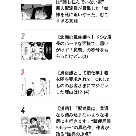
は“誰も住んでいない家”…
新人配達員が目撃した「姉
妹を死に追いやった」むご
すぎる真相
【念願の風俗嬢へ】ドSな店
長のハードな面接で、思い
がけず「変態」の称号をも
らったけど…(3)
【風俗嬢として初仕事】着
衣即を要求されて、OKした
もののお客さまにマジギレ
した理由は!? (4)
【漫画】「配達員は、普通
なら踏み込まないような場
所にも行きます」“郵便局員
×ホラー”の異色作、作者が
語る“怪異の原点”