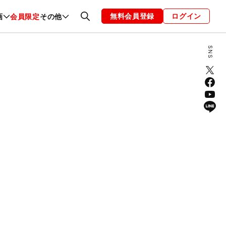
無料会員登録
ログイン
画
会員限定
その他
ファッション
恋愛・結婚
編集部
お知らせ