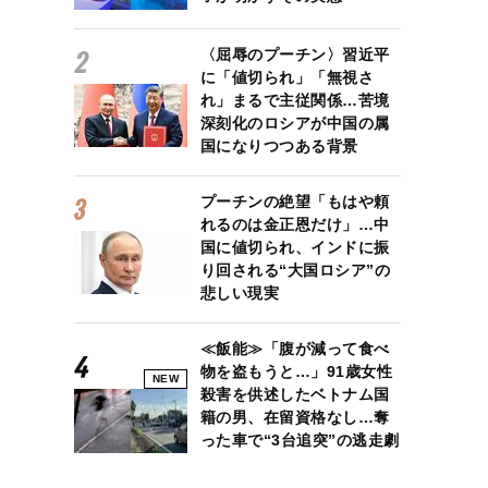
〈屈辱のプーチン〉習近平
に「値切られ」「無視さ
れ」まるで主従関係…苦境
深刻化のロシアが中国の属
国になりつつある背景
プーチンの絶望「もはや頼
れるのは金正恩だけ」…中
国に値切られ、インドに振
り回される“大国ロシア”の
悲しい現実
≪飯能≫「腹が減って食べ
物を盗もうと…」91歳女性
NEW
殺害を供述したベトナム国
籍の男、在留資格なし…奪
った車で“3台追突”の逃走劇