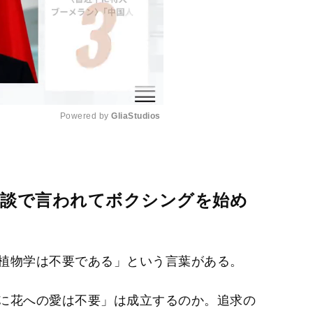
Powered by 
GliaStudios
M
u
t
面談で言われてボクシングを始め
e
植物学は不要である」という言葉がある。
に花への愛は不要」は成立するのか。追求の