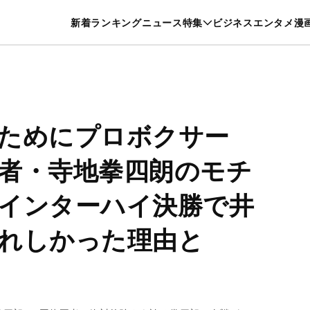
特集一覧を見る
漫画一覧を見る
新着
ランキング
ニュース
特集
ビジネス
エンタメ
漫
養・カルチャー
暮らし
スポーツ
ヘルスケア
美容
グルメ
ためにプロボクサー
者・寺地拳四朗のモチ
インターハイ決勝で井
れしかった理由と