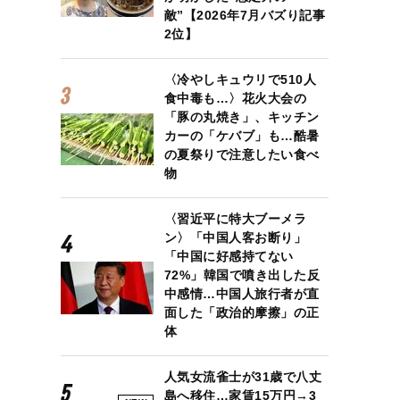
敵”【2026年7月バズり記事
2位】
〈冷やしキュウリで510人
食中毒も…〉花火大会の
「豚の丸焼き」、キッチン
カーの「ケバブ」も…酷暑
の夏祭りで注意したい食べ
物
〈習近平に特大ブーメラ
ン〉「中国人客お断り」
「中国に好感持てない
72%」韓国で噴き出した反
中感情…中国人旅行者が直
面した「政治的摩擦」の正
体
人気女流雀士が31歳で八丈
島へ移住…家賃15万円→3