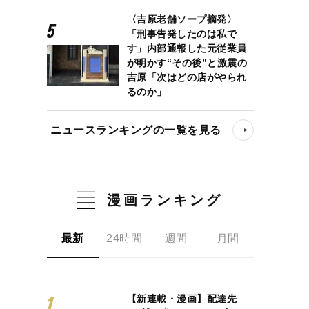
〈吉原老舗ソープ摘発〉
「刑事告発したのは私で
す」内部通報した元従業員
が明かす“その後”と激震の
吉原「次はどの店がやられ
るのか」
ニュースランキングの一覧を見る
漫画ランキング
最新
24時間
週間
月間
【新連載・漫画】配達先