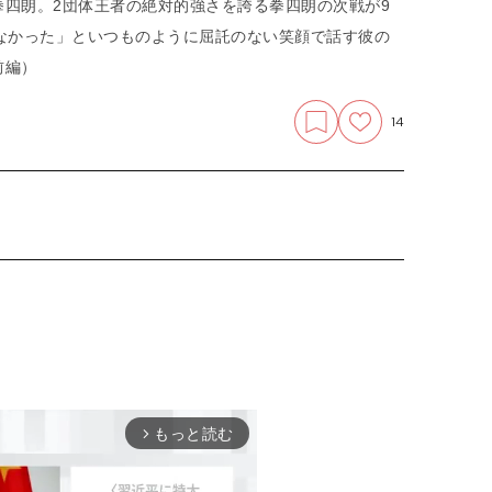
四朗。2団体王者の絶対的強さを誇る拳四朗の次戦が9
なかった」といつものように屈託のない笑顔で話す彼の
前編）
14
もっと読む
arrow_forward_ios