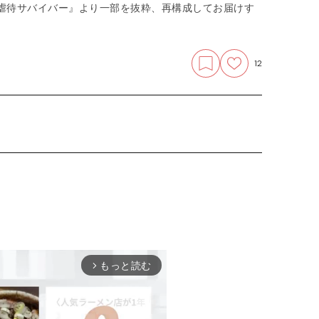
虐待サバイバー』より一部を抜粋、再構成してお届けす
12
もっと読む
arrow_forward_ios