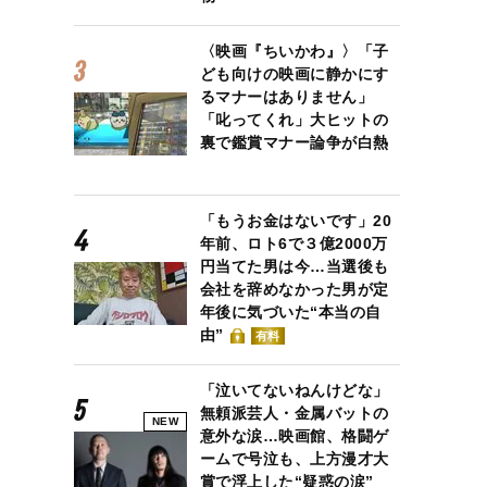
〈映画『ちいかわ』〉「子
ども向けの映画に静かにす
るマナーはありません」
「叱ってくれ」大ヒットの
裏で鑑賞マナー論争が白熱
「もうお金はないです」20
年前、ロト6で３億2000万
円当てた男は今…当選後も
会社を辞めなかった男が定
年後に気づいた“本当の自
由”
有料
「泣いてないねんけどな」
無頼派芸人・金属バットの
NEW
意外な涙…映画館、格闘ゲ
ームで号泣も、上方漫才大
賞で浮上した“疑惑の涙”