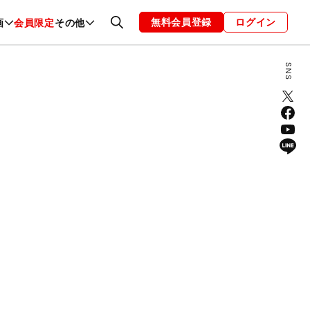
無料会員登録
ログイン
画
会員限定
その他
ファッション
恋愛・結婚
編集部
お知らせ