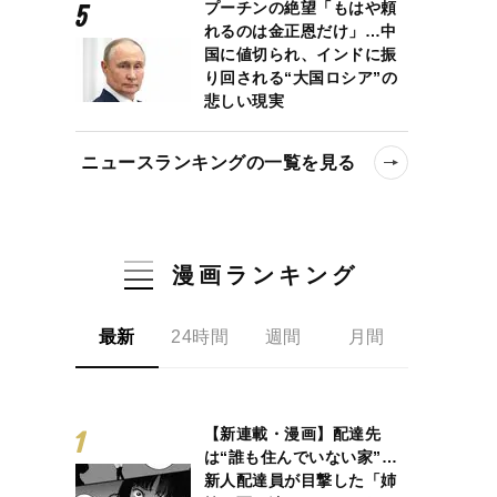
プーチンの絶望「もはや頼
れるのは金正恩だけ」…中
国に値切られ、インドに振
り回される“大国ロシア”の
悲しい現実
ニュースランキングの一覧を見る
漫画ランキング
最新
24時間
週間
月間
【新連載・漫画】配達先
は“誰も住んでいない家”…
新人配達員が目撃した「姉