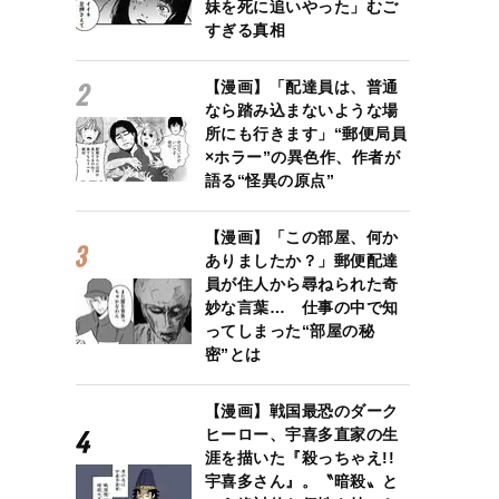
妹を死に追いやった」むご
すぎる真相
【漫画】「配達員は、普通
なら踏み込まないような場
所にも行きます」“郵便局員
×ホラー”の異色作、作者が
語る“怪異の原点”
【漫画】「この部屋、何か
ありましたか？」郵便配達
員が住人から尋ねられた奇
妙な言葉… 仕事の中で知
ってしまった“部屋の秘
密”とは
【漫画】戦国最恐のダーク
ヒーロー、宇喜多直家の生
涯を描いた『殺っちゃえ!!
宇喜多さん』。〝暗殺〟と