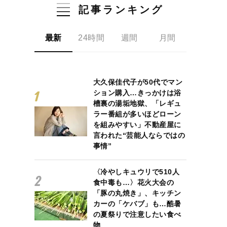
記事ランキング
最新
24時間
週間
月間
大久保佳代子が50代でマン
ション購入…きっかけは浴
槽裏の湯垢地獄、「レギュ
ラー番組が多いほどローン
を組みやすい」不動産屋に
言われた“芸能人ならではの
事情”
〈冷やしキュウリで510人
食中毒も…〉花火大会の
「豚の丸焼き」、キッチン
カーの「ケバブ」も…酷暑
の夏祭りで注意したい食べ
物