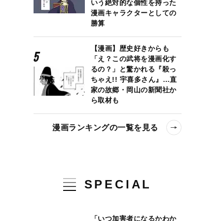
いう絶対的な個性を持った
漫画キャラクターとしての
勝算
【漫画】歴史好きからも
「え？この武将を漫画化す
るの？」と驚かれる『殺っ
ちゃえ!! 宇喜多さん』…直
家の故郷・岡山の新聞社か
ら取材も
自傷する人たちに共通する“幼少期のある経験”
漫画ランキングの一覧を見る
SPECIAL
「いつ加害者になるかわか