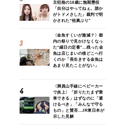
主犯格の18歳に無期懲役
「自分はやってねぇ。誰か
がトドメさした」裁判で明
かされた“他責ぶり”
〈金魚すくいが激減？〉都
内の祭りで見かけなくなっ
た“縁日の定番”…残った金
魚は店じまいの後どこへ行
くのか「長生きする金魚は
あまり見たことがない」
〈満員山手線にベビーカー
で炎上〉「折りたたまず乗
車できる」はずなのに「避
けるべき」「みんなで守る
もの」と賛否…JR東日本が
示した見解