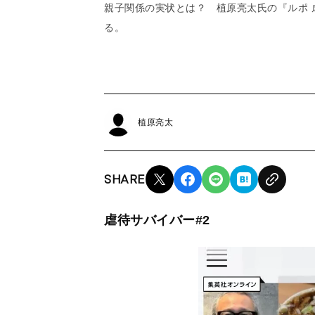
親子関係の実状とは？ 植原亮太氏の『ルポ 
る。
植原亮太
SHARE
虐待サバイバー#2