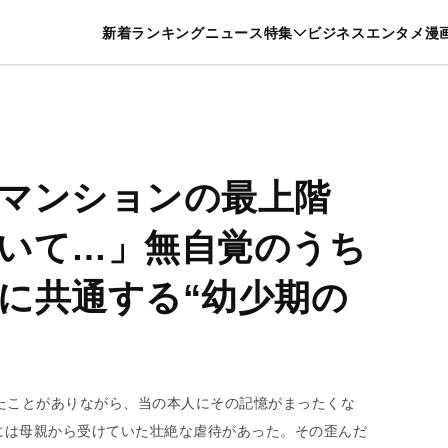
特集一覧を見る
漫画一覧を見る
新着
ランキング
ニュース
特集
ビジネス
エンタメ
漫
養・カルチャー
暮らし
スポーツ
ヘルスケア
美容
グルメ
マンションの最上階
いて…」無自覚のうち
に共通する“幼少期の
たことがありながら、当の本人にその記憶がまったくな
には母親から受けていた壮絶な虐待があった。その歪んだ