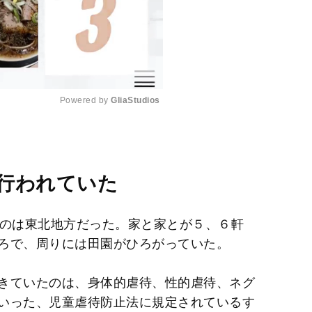
Powered by 
GliaStudios
M
u
t
行われていた
e
たのは東北地方だった。家と家とが５、６軒
ろで、周りには田園がひろがっていた。
きていたのは、身体的虐待、性的虐待、ネグ
いった、児童虐待防止法に規定されているす