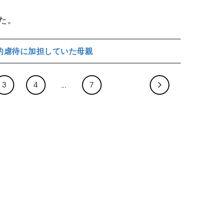
た。
的虐待に加担していた母親
3
4
7