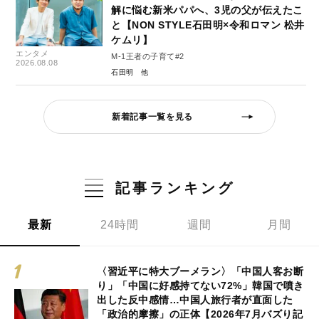
解に悩む新米パパへ、3児の父が伝えたこ
と【NON STYLE石田明×令和ロマン 松井
ケムリ】
エンタメ
M-1王者の子育て#2
2026.08.08
石田明
新着記事一覧を見る
記事ランキング
最新
24時間
週間
月間
〈習近平に特大ブーメラン〉「中国人客お断
り」「中国に好感持てない72%」韓国で噴き
出した反中感情…中国人旅行者が直面した
「政治的摩擦」の正体【2026年7月バズり記