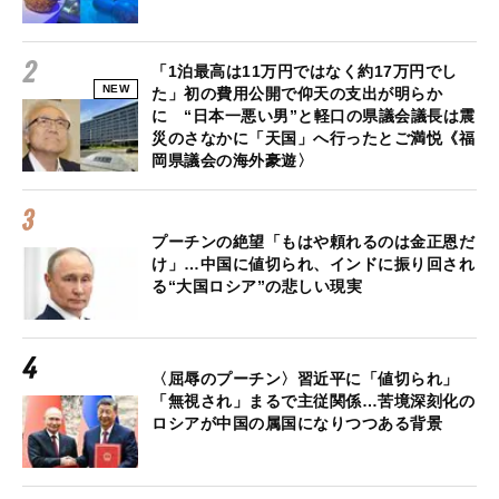
「1泊最高は11万円ではなく約17万円でし
NEW
た」初の費用公開で仰天の支出が明らか
に “日本一悪い男”と軽口の県議会議長は震
災のさなかに「天国」へ行ったとご満悦《福
岡県議会の海外豪遊〉
プーチンの絶望「もはや頼れるのは金正恩だ
け」…中国に値切られ、インドに振り回され
る“大国ロシア”の悲しい現実
〈屈辱のプーチン〉習近平に「値切られ」
「無視され」まるで主従関係…苦境深刻化の
ロシアが中国の属国になりつつある背景