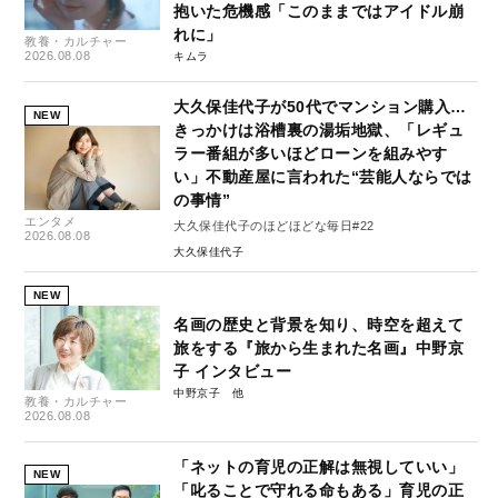
抱いた危機感「このままではアイドル崩
れに」
教養・カルチャー
2026.08.08
キムラ
大久保佳代子が50代でマンション購入…
NEW
きっかけは浴槽裏の湯垢地獄、「レギュ
ラー番組が多いほどローンを組みやす
い」不動産屋に言われた“芸能人ならでは
の事情”
エンタメ
大久保佳代子のほどほどな毎日#22
2026.08.08
大久保佳代子
NEW
名画の歴史と背景を知り、時空を超えて
旅をする『旅から生まれた名画』中野京
子 インタビュー
中野京子
教養・カルチャー
2026.08.08
「ネットの育児の正解は無視していい」
NEW
「叱ることで守れる命もある」育児の正