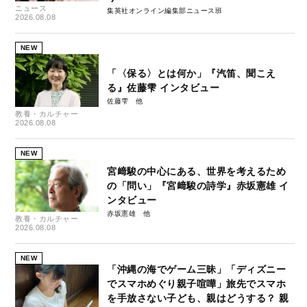
ニュース
集英社オンライン編集部ニュース班
2026.08.08
NEW
「〈保る〉とは何か」『汽笛、聞こえ
る』佐藤雫 インタビュー
佐藤雫
教養・カルチャー
2026.08.08
NEW
宮﨑駿の中心にある、世界を考えるため
の「問い」『宮﨑駿の詩学』赤坂憲雄 イ
ンタビュー
赤坂憲雄
教養・カルチャー
2026.08.08
NEW
「沖縄の海でゲーム三昧」「ディズニー
でスマホめぐり親子喧嘩」旅先でスマホ
を手放さない子ども、親はどうする？ 親