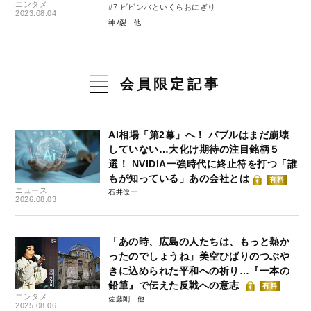
エンタメ
#7 ビビンバといくらおにぎり
2023.08.04
神ﾉ裂
会員限定記事
AI相場「第2幕」へ！ バブルはまだ崩壊
していない…大化け期待の注目銘柄５
選！ NVIDIA一強時代に終止符を打つ「誰
もが知っている」あの会社とは
有料
ニュース
石井僚一
2026.08.03
「あの時、広島の人たちは、もっと熱か
ったのでしょうね」美空ひばりのつぶや
きに込められた平和への祈り…『一本の
鉛筆』で伝えた反戦への意志
有料
エンタメ
佐藤剛
2025.08.06