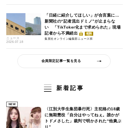
「日経に紹介してほしい」が合言葉に…
新聞社の“記者流出ドミノ”が止まらな
い 「TikToker化まで求められた」現場
記者から不満続出
有料
ニュース
集英社オンライン編集部ニュース班
2026.07.18
会員限定記事一覧を見る
新着記事
NEW
〈江別大学生集団暴行死〉主犯格の18歳
に無期懲役「自分はやってねぇ。誰かが
トドメさした」裁判で明かされた“他責ぶ
り”