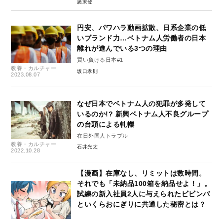
廣末登
円安、パワハラ動画拡散、日系企業の低
いブランド力…ベトナム人労働者の日本
離れが進んでいる3つの理由
買い負ける日本#1
教養・カルチャー
坂口孝則
2023.08.07
なぜ日本でベトナム人の犯罪が多発して
いるのか!? 新興ベトナム人不良グループ
の台頭による軋轢
在日外国人トラブル
教養・カルチャー
石井光太
2022.10.28
【漫画】在庫なし、リミットは数時間。
それでも「未納品100箱を納品せよ！」。
試練の新入社員2人に与えられたビビンバ
といくらおにぎりに共通した秘密とは？