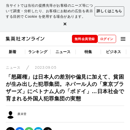
当サイトでは当社の提携先等がお客様のニーズ等につ
いて調査・分析したり、お客様にお勧めの広告を表示
詳しくはこちら
する目的で Cookie を使用する場合があります。
×
無料会員登録
ログイン
新着
ランキング
ニュース
特集
ビジネス
2023.09.05
ニュース
「怒羅権」は日本人の差別や偏見に加えて、貧困
が生み出した犯罪集団。ネパール人の「東京ブラ
ザーズ」にベトナム人の「ボドイ」…日本社会で
育まれる外国人犯罪集団の実態
廣末登