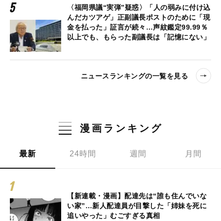
〈福岡県議“実弾”疑惑〉「人の弱みに付け込
んだカツアゲ」正副議長ポストのために「現
金を払った」証言が続々…声紋鑑定99.99％
以上でも、もらった副議長は「記憶にない」
ニュースランキングの一覧を見る
漫画ランキング
最新
24時間
週間
月間
【新連載・漫画】配達先は“誰も住んでいな
い家”…新人配達員が目撃した「姉妹を死に
追いやった」むごすぎる真相