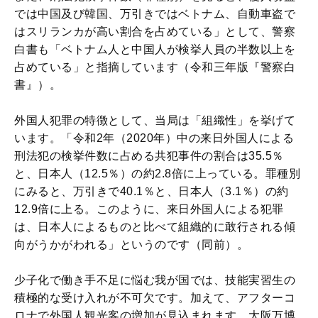
では中国及び韓国、万引きではベトナム、自動車盗で
はスリランカが高い割合を占めている」として、警察
白書も「ベトナム人と中国人が検挙人員の半数以上を
占めている」と指摘しています（令和三年版『警察白
書』）。
外国人犯罪の特徴として、当局は「組織性」を挙げて
います。「令和2年（2020年）中の来日外国人による
刑法犯の検挙件数に占める共犯事件の割合は35.5％
と、日本人（12.5％）の約2.8倍に上っている。罪種別
にみると、万引きで40.1％と、日本人（3.1％）の約
12.9倍に上る。このように、来日外国人による犯罪
は、日本人によるものと比べて組織的に敢行される傾
向がうかがわれる」というのです（同前）。
少子化で働き手不足に悩む我が国では、技能実習生の
積極的な受け入れが不可欠です。加えて、アフターコ
ロナで外国人観光客の増加が見込まれます。大阪万博