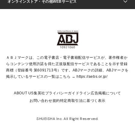
Seventeen
週刊ヤングジャンプ
オンラインストア・その他WEBサービス
文芸・文庫・総合
芸能・情報・スポーツ
少女マンガ
Vジャンプ
non-no Web
ヤングジャンプ定期購読デジタル
すばる
Myojo
オンラインストア
りぼん
学芸・ノンフィクション・新書
最強ジャンプ
女性マンガ
@BAILA
ヤンジャン＋
小説すばる
週プレNEWS
マーガレット
集英社OTOコンテンツ
集英社 学芸編集部
少年ジャンプ＋
その他WEBサービス
クッキー
ライトノベル・ノベライズ
MAQUIA ONLINE
となりのヤングジャンプ
集英社 文芸ステーション
週プレ グラジャパ！
別冊マーガレット
SHUEISHA MANGA-ART HERITAGE
集英社 ビジネス書
ゼブラック
ココハナ
SHUEISHA ADNAVI
SPUR.JP
集英社Webマガジン Cobalt
グランドジャンプ
web 集英社文庫
キッズ
web Sportiva
マンガMee
ジャンプキャラクターズストア
集英社新書
ジャンプルーキー！
月刊オフィスユー
ＡＢＪマークは、この電子書店・電子書籍配信サービスが、著作権者か
EDITOR'S LAB
LEE
集英社オレンジ文庫
ウルトラジャンプ
青春と読書
パラスポ＋！
らコンテンツ使用許諾を得た正規版配信サービスであることを示す登録
集英社みらい文庫
リマコミ＋
HAPPY PLUS STORE
集英社新書プラス
ジャンプTOON
商標（登録番号 第6091713号）です。ABJマークの詳細、ABJマークを
Marisol
シフォン文庫
アジア人物史
S-KIDS.LAND
マンガMeets
掲示しているサービスの一覧はこちら →
https://aebs.or.jp/
shueisha vox
よみタイ
S-MANGA
Web éclat
ダッシュエックス文庫
LEEマルシェ
kotoba
集英社ジャンプリミックス
ABOUT US
集英社プライバシーガイドライン
広告掲載について
T JAPAN:The New York Times Style Magazine
JUMP j BOOKS
お問い合わせ
規約
特定商取引法に基づく表示
SHOP Marisol
e!集英社
集英社コミック文庫
集英社女性誌ポータル
éclat premium
imidas
MEN'S NON-NO WEB
SHUEISHA Inc. All Right Reserved.
mirabella
UOMO