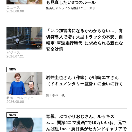
も見直したい3つのルール
ニュース
集英社オンライン編集部ニュース班
2026.08.08
「いつ加害者になるかわからない…」青
切符導入で増す大型トラックの不安、自
転車“車道走行時代”に求められる新たな
安全対策
ビジネス
2026.07.21
NEW
岩井圭也さん（作家）が山崎エマさん
（ドキュメンタリー監督）に会いに行く
岩井圭也
教養・カルチャー
2026.08.08
NEW
毒親、ぶつかりおじさん、ルッキズ
ム…“闇深4コマ漫画”で10万いいね、元で
んぱ組.inc・鹿目凛がセカンドキャリアで