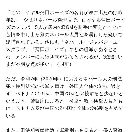
「このロイヤル蒲田ボーイズの名前が表に出たのは昨
年2月。やはりネパール料理店で、ロイヤル蒲田ボーイ
ズのメンバー5人が店内のBGMを勝手に変えたことに
苦情を申し出た別のネパール人男性を暴行した疑いで
逮捕されている。他にも『ネパール・ジャパン・ユー
スクラブ』『蒲田ボーイズ』などの組織があるとさ
れ、メンバーにも行き来があるとされるが、実態はい
まだ不明な点が多い」（同前）
ただ、令和2年（2020年）におけるネパール人の刑法
犯・特別法犯の検挙人員は、外国人全体の3％に過ぎ
ず、ベトナム35.9％、中国23％と比較すると少ないと
いえます。警察庁によると「検挙件数・検挙人員とも
に、ベトナム及び中国の2か国で全体の約6割を占めて
いる。
また、刑法犯検挙件数（罪種別）を見ると、侵入窃盗