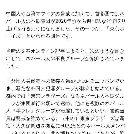
中国人や台湾マフィアの脅威に加えて、首都圏ではネ
パール人の不良集団が2020年頃から週刊誌などで取り
上げられるようになりました。その一つが、「東京ボ
ーイズ」といわれる団体です。
当時の文春オンライン記事によると、次のような書き
出しで、ネパール人の不良グループが紹介されていま
した。
「外国人労働者への依存を強めつつあるニッポンでい
ま、新たな外国人犯罪グループが林立し始めている。
都内では『東京ブラザーズ』なるネパール人不良グル
ープが集団暴行の疑いで逮捕。他にも複数のネパール
人『半グレ』グループが暗躍しているといい、警察当
局は警戒を強めている。（中略）東京ブラザーズは新
宿・大久保周辺を拠点に50人ほどのネパール人メンバ
ーがいるとされる。聞き慣れないグループ名だが、近