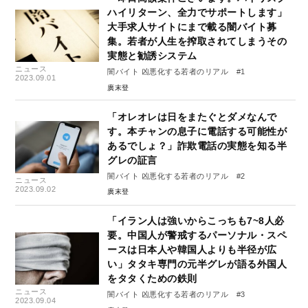
ハイリターン、全力でサポートします」
大手求人サイトにまで載る闇バイト募
集。若者が人生を搾取されてしまうその
実態と勧誘システム
ニュース
闇バイト 凶悪化する若者のリアル #1
2023.09.01
廣末登
「オレオレは日をまたぐとダメなんで
す。本チャンの息子に電話する可能性が
あるでしょ？」詐欺電話の実態を知る半
グレの証言
闇バイト 凶悪化する若者のリアル #2
ニュース
2023.09.02
廣末登
「イラン人は強いからこっちも7~8人必
要。中国人が警戒するパーソナル・スペ
ースは日本人や韓国人よりも半径が広
い」タタキ専門の元半グレが語る外国人
をタタくための鉄則
ニュース
闇バイト 凶悪化する若者のリアル #3
2023.09.04