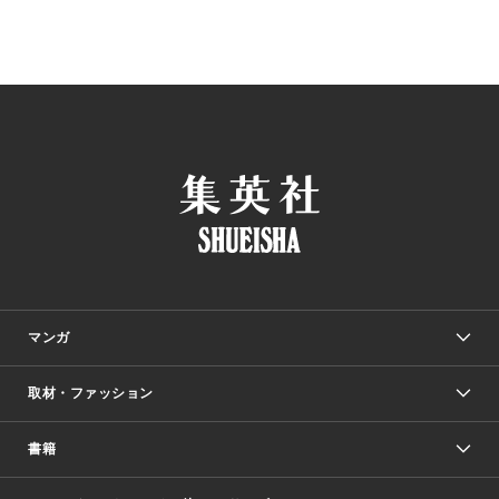
マンガ
取材・ファッション
少年マンガ
週刊少年ジャンプ
書籍
ファッション・美容
青年マンガ
ジャンプSQ.