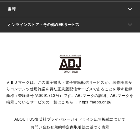
週刊少年ジャンプ
書籍
ファッション・美容
青年マンガ
ジャンプSQ.
Seventeen
週刊ヤングジャンプ
オンラインストア・その他WEBサービス
文芸・文庫・総合
芸能・情報・スポーツ
少女マンガ
Vジャンプ
non-no Web
ヤングジャンプ定期購読デジタル
すばる
Myojo
オンラインストア
りぼん
学芸・ノンフィクション・新書
最強ジャンプ
女性マンガ
@BAILA
ヤンジャン＋
小説すばる
週プレNEWS
マーガレット
集英社OTOコンテンツ
集英社 学芸編集部
少年ジャンプ＋
その他WEBサービス
クッキー
ライトノベル・ノベライズ
MAQUIA ONLINE
となりのヤングジャンプ
集英社 文芸ステーション
週プレ グラジャパ！
別冊マーガレット
SHUEISHA MANGA-ART HERITAGE
集英社 ビジネス書
ゼブラック
ココハナ
SHUEISHA ADNAVI
SPUR.JP
集英社Webマガジン Cobalt
グランドジャンプ
web 集英社文庫
キッズ
web Sportiva
マンガMee
ジャンプキャラクターズストア
集英社新書
ジャンプルーキー！
月刊オフィスユー
ＡＢＪマークは、この電子書店・電子書籍配信サービスが、著作権者か
EDITOR'S LAB
LEE
集英社オレンジ文庫
ウルトラジャンプ
青春と読書
パラスポ＋！
らコンテンツ使用許諾を得た正規版配信サービスであることを示す登録
集英社みらい文庫
リマコミ＋
HAPPY PLUS STORE
集英社新書プラス
ジャンプTOON
商標（登録番号 第6091713号）です。ABJマークの詳細、ABJマークを
Marisol
シフォン文庫
アジア人物史
S-KIDS.LAND
マンガMeets
掲示しているサービスの一覧はこちら →
https://aebs.or.jp/
shueisha vox
よみタイ
S-MANGA
Web éclat
ダッシュエックス文庫
LEEマルシェ
kotoba
集英社ジャンプリミックス
ABOUT US
集英社プライバシーガイドライン
広告掲載について
T JAPAN:The New York Times Style Magazine
JUMP j BOOKS
お問い合わせ
規約
特定商取引法に基づく表示
SHOP Marisol
e!集英社
集英社コミック文庫
集英社女性誌ポータル
éclat premium