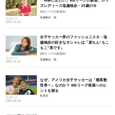
「W杯に出たい」WEリーグの新星、レッ
ズレディース塩越柚歩・25歳の今
WEリーグの新星#1
塩越柚歩
スポーツ
2022.11.18
女子サッカー界のファッショニスタ・塩
越柚歩の好きなオシャレは「楽ちん“もこ
もこ”系です」
WEリーグの新星#2
スポーツ
塩越柚歩
2022.11.18
なぜ、アメリカ女子サッカーは「観客数
世界一」なのか？ WEリーグ発展へのヒ
ントを探る
松原渓
スポーツ
2022.08.30