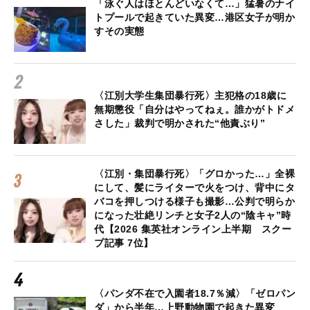
「泳ぐ人はほとんどいなくて…」猛暑のナイ
トプールで起きていた異変…港区女子が明か
すその実態
〈江別大学生集団暴行死〉主犯格の18歳に
無期懲役「自分はやってねぇ。誰かがトドメ
さした」裁判で明かされた“他責ぶり”
〈江別・集団暴行死〉「グロかった…」全裸
にして、髪にライターで火をつけ、背中にタ
バコを押しつける様子も撮影…公判で明らか
になった壮絶リンチと女子2人の“陰キャ”時
代【2026 集英社オンライン上半期 スクー
プ記事 7位】
〈パンダ不在で入園者18.7％減〉「ゼロパン
ダ」から半年…上野動物園で起きた異変