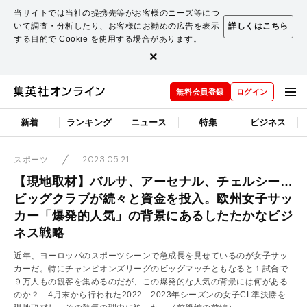
当サイトでは当社の提携先等がお客様のニーズ等につ
いて調査・分析したり、お客様にお勧めの広告を表示
詳しくはこちら
する目的で Cookie を使用する場合があります。
×
無料会員登録
ログイン
新着
ランキング
ニュース
特集
ビジネス
2023.05.21
スポーツ
【現地取材】バルサ、アーセナル、チェルシー…
ビッグクラブが続々と資金を投入。欧州女子サッ
カー「爆発的人気」の背景にあるしたたかなビジ
ネス戦略
近年、ヨーロッパのスポーツシーンで急成長を見せているのが女子サッ
カーだ。特にチャンピオンズリーグのビッグマッチともなると１試合で
９万人もの観客を集めるのだが、この爆発的な人気の背景には何がある
のか？ 4月末から行われた2022－2023年シーズンの女子CL準決勝を