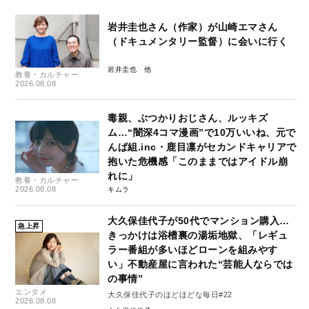
岩井圭也さん（作家）が山崎エマさん
（ドキュメンタリー監督）に会いに行く
岩井圭也
教養・カルチャー
2026.08.08
毒親、ぶつかりおじさん、ルッキズ
ム…“闇深4コマ漫画”で10万いいね、元で
んぱ組.inc・鹿目凛がセカンドキャリアで
抱いた危機感「このままではアイドル崩
れに」
教養・カルチャー
2026.08.08
キムラ
大久保佳代子が50代でマンション購入…
急上昇
きっかけは浴槽裏の湯垢地獄、「レギュ
ラー番組が多いほどローンを組みやす
い」不動産屋に言われた“芸能人ならでは
の事情”
エンタメ
大久保佳代子のほどほどな毎日#22
2026.08.08