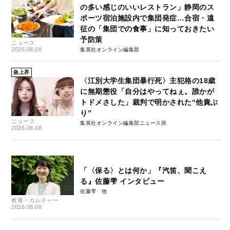
の多い感じのいいレストラン」静岡のス
ポーツ宿泊施設内で集団発症…合宿・遠
征の「集団での食事」に知っておきたい
予防策
ニュース
2026.08.08
集英社オンライン編集部
急上昇
〈江別大学生集団暴行死〉主犯格の18歳
に無期懲役「自分はやってねぇ。誰かが
トドメさした」裁判で明かされた“他責ぶ
り”
ニュース
集英社オンライン編集部ニュース班
2026.08.08
「〈保る〉とは何か」『汽笛、聞こえ
る』佐藤雫 インタビュー
佐藤雫
教養・カルチャー
2026.08.08