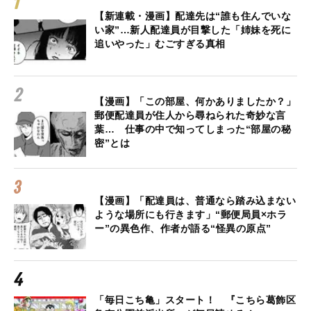
【新連載・漫画】配達先は“誰も住んでいな
い家”…新人配達員が目撃した「姉妹を死に
追いやった」むごすぎる真相
【漫画】「この部屋、何かありましたか？」
郵便配達員が住人から尋ねられた奇妙な言
葉… 仕事の中で知ってしまった“部屋の秘
密”とは
【漫画】「配達員は、普通なら踏み込まない
ような場所にも行きます」“郵便局員×ホラ
ー”の異色作、作者が語る“怪異の原点”
「毎日こち亀」スタート！ 『こちら葛飾区