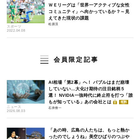
ＷＥリーグは「世界一アクティブな女性
コミュニティ」へ向かっているか？～見
えてきた現状の課題
松原渓
スポーツ
2022.04.08
会員限定記事
AI相場「第2幕」へ！ バブルはまだ崩壊
していない…大化け期待の注目銘柄５
選！ NVIDIA一強時代に終止符を打つ「誰
もが知っている」あの会社とは
有料
ニュース
石井僚一
2026.08.03
「あの時、広島の人たちは、もっと熱か
ったのでしょうね」美空ひばりのつぶや