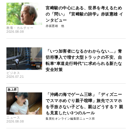
宮﨑駿の中心にある、世界を考えるため
の「問い」『宮﨑駿の詩学』赤坂憲雄 イ
ンタビュー
赤坂憲雄
教養・カルチャー
2026.08.08
「いつ加害者になるかわからない…」青
切符導入で増す大型トラックの不安、自
転車“車道走行時代”に求められる新たな
安全対策
ビジネス
2026.07.21
急上昇
「沖縄の海でゲーム三昧」「ディズニー
でスマホめぐり親子喧嘩」旅先でスマホ
を手放さない子ども、親はどうする？ 親
も見直したい3つのルール
ニュース
集英社オンライン編集部ニュース班
2026.08.08