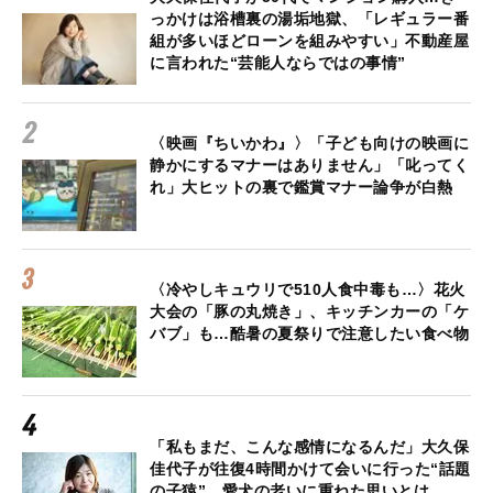
っかけは浴槽裏の湯垢地獄、「レギュラー番
組が多いほどローンを組みやすい」不動産屋
に言われた“芸能人ならではの事情”
〈映画『ちいかわ』〉「子ども向けの映画に
静かにするマナーはありません」「叱ってく
れ」大ヒットの裏で鑑賞マナー論争が白熱
〈冷やしキュウリで510人食中毒も…〉花火
大会の「豚の丸焼き」、キッチンカーの「ケ
バブ」も…酷暑の夏祭りで注意したい食べ物
「私もまだ、こんな感情になるんだ」大久保
佳代子が往復4時間かけて会いに行った“話題
の子猿”…愛犬の老いに重ねた思いとは