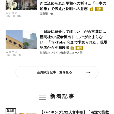
きに込められた平和への祈り…『一本の
鉛筆』で伝えた反戦への意志
有料
エンタメ
佐藤剛
2025.08.06
「日経に紹介してほしい」が合言葉に…
新聞社の“記者流出ドミノ”が止まらな
い 「TikToker化まで求められた」現場
記者から不満続出
有料
ニュース
集英社オンライン編集部ニュース班
2026.07.18
会員限定記事一覧を見る
新着記事
急上昇
【バイキング192人食中毒】「清潔で品数