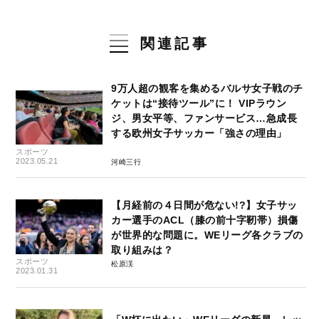
関連記事
9万人超の観客を集めるバルサ女子戦のチ
ケットは“接待ツール”に！ VIPラウン
ジ、男女平等、ファンサービス…急成長
する欧州女子サッカー「強さの理由」
スポーツ
2023.05.21
河崎三行
【月経前の４日間が危ない!?】女子サッ
カー選手のACL（膝の前十字靭帯）損傷
が世界的な問題に。WEリーグ各クラブの
取り組みは？
スポーツ
松原渓
2023.01.31