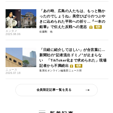
「あの時、広島の人たちは、もっと熱か
ったのでしょうね」美空ひばりのつぶや
きに込められた平和への祈り…『一本の
鉛筆』で伝えた反戦への意志
有料
エンタメ
佐藤剛
2025.08.06
「日経に紹介してほしい」が合言葉に…
新聞社の“記者流出ドミノ”が止まらな
い 「TikToker化まで求められた」現場
記者から不満続出
有料
ニュース
集英社オンライン編集部ニュース班
2026.07.18
会員限定記事一覧を見る