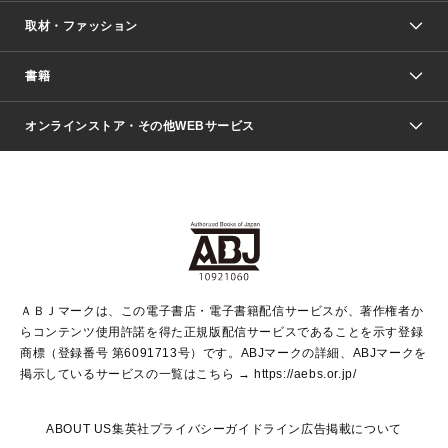
取材・ファッション
少年マンガ
週刊少年ジャンプ
書籍
ファッション・美容
青年マンガ
ジャンプSQ.
Seventeen
週刊ヤングジャンプ
オンラインストア・その他WEBサービス
文芸・文庫・総合
芸能・情報・スポーツ
少女マンガ
Vジャンプ
non-no Web
ヤングジャンプ定期購読デジタル
すばる
Myojo
オンラインストア
りぼん
学芸・ノンフィクション・新書
最強ジャンプ
女性マンガ
@BAILA
ヤンジャン＋
小説すばる
週プレNEWS
マーガレット
集英社OTOコンテンツ
集英社 学芸編集部
少年ジャンプ＋
その他WEBサービス
クッキー
ライトノベル・ノベライズ
MAQUIA ONLINE
となりのヤングジャンプ
集英社 文芸ステーション
週プレ グラジャパ！
別冊マーガレット
SHUEISHA MANGA-ART HERITAGE
集英社 ビジネス書
ゼブラック
ココハナ
SHUEISHA ADNAVI
SPUR.JP
集英社Webマガジン Cobalt
グランドジャンプ
web 集英社文庫
キッズ
web Sportiva
マンガMee
ジャンプキャラクターズストア
集英社新書
ジャンプルーキー！
月刊オフィスユー
ＡＢＪマークは、この電子書店・電子書籍配信サービスが、著作権者か
EDITOR'S LAB
LEE
集英社オレンジ文庫
ウルトラジャンプ
青春と読書
パラスポ＋！
らコンテンツ使用許諾を得た正規版配信サービスであることを示す登録
集英社みらい文庫
リマコミ＋
HAPPY PLUS STORE
集英社新書プラス
ジャンプTOON
商標（登録番号 第6091713号）です。ABJマークの詳細、ABJマークを
Marisol
シフォン文庫
アジア人物史
S-KIDS.LAND
マンガMeets
掲示しているサービスの一覧はこちら →
https://aebs.or.jp/
shueisha vox
よみタイ
S-MANGA
Web éclat
ダッシュエックス文庫
LEEマルシェ
kotoba
集英社ジャンプリミックス
ABOUT US
集英社プライバシーガイドライン
広告掲載について
T JAPAN:The New York Times Style Magazine
JUMP j BOOKS