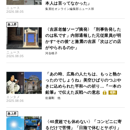
本人は言ってなかった」
ニュース
集英社オンライン編集部ニュース班
2026.08.05
急上昇
〈吉原老舗ソープ摘発〉「刑事告発した
のは私です」内部通報した元従業員が明
かす“その後”と激震の吉原「次はどの店
がやられるのか」
ニュース
河合桃子
2026.08.05
「あの時、広島の人たちは、もっと熱か
ったのでしょうね」美空ひばりのつぶや
きに込められた平和への祈り…『一本の
鉛筆』で伝えた反戦への意志
有料
エンタメ
佐藤剛
2025.08.06
急上昇
〈40度超でも休めない〉「コンビニに寄
るだけで苦情」「日陰で休むとサボり」