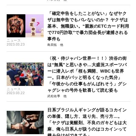
「確定申告をしたことがない」なぜヤク
ザは無申告でもバレないのか？ ヤクザは
基本、無職扱い。“親族のETCカード利用
で770円詐取”で暴力団会長が逮捕される
事件も
ニュース
2023.03.23
島田拓
〈祝・侍ジャパン世界一！！〉渋谷の街
は“無風”と思いきや…大盛況スポーツバ
ーに潜入レポ「桜も満開、WBCも世界
一。日本がパッと明るくなった気分」
「午後からの仕事もがんばれそう」グシ
ニュース
ャグシャの号外を歓喜して読む姿も
2023.03.22
武松佑季
日系ブラジル人ギャングが語るコカイン
の単価、隠し方、送り先、売り方…。
「ヤクザは覚醒剤、不良のガキどもは大
麻、俺ら日系人が扱うのはコカインって
棲み分けができてる」