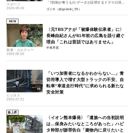
「7回制が奪うもの-データが証明するドラマの消
スポーツ
失-」
2026.08.06
ゴジキ（@godziki_55）
NEW
〈元TBSアナが「被爆体験伝承者」に〉
長峰由紀さんが81年前の広島を語り継ぐ
理由「これは昔話ではありません」
中島早苗
教養・カルチャー
2026.08.06
「いつ加害者になるかわからない…」青
切符導入で増す大型トラックの不安、自
転車“車道走行時代”に求められる新たな
安全対策
ビジネス
2026.07.21
急上昇
〈イオン熊本爆発〉「遺族への当初説明
は…保身みたいなところがあった」ハビ
タ幹部が謝罪告白「建物内に戻りたいと