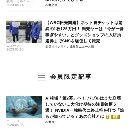
教養・カルチャー
2023.04.14
石井光太
【WBC転売問題】ネット裏チケットは驚
異の1枚125万円！ 転売ヤーは「今が一番
稼ぎやすい」とグッズショップの入店抽
選券までSNSを駆使して転売
ニュース
集英社オンライン編集部ニュース班
2023.03.13
会員限定記事
AI相場「第2幕」へ！ バブルはまだ崩壊
していない…大化け期待の注目銘柄５
選！ NVIDIA一強時代に終止符を打つ「誰
もが知っている」あの会社とは
有料
ニュース
石井僚一
2026.08.03