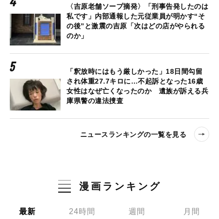
〈吉原老舗ソープ摘発〉「刑事告発したのは
私です」内部通報した元従業員が明かす“そ
の後”と激震の吉原「次はどの店がやられる
のか」
「釈放時にはもう厳しかった」18日間勾留
され体重27.7キロに…不起訴となった16歳
女性はなぜ亡くなったのか 遺族が訴える兵
庫県警の違法捜査
ニュースランキングの一覧を見る
漫画ランキング
最新
24時間
週間
月間