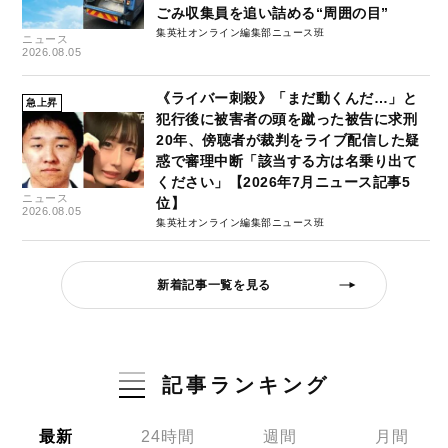
ごみ収集員を追い詰める“周囲の目”
集英社オンライン編集部ニュース班
ニュース
2026.08.05
《ライバー刺殺》「まだ動くんだ…」と
急上昇
犯行後に被害者の頭を蹴った被告に求刑
20年、傍聴者が裁判をライブ配信した疑
惑で審理中断「該当する方は名乗り出て
ください」【2026年7月ニュース記事5
ニュース
位】
2026.08.05
集英社オンライン編集部ニュース班
新着記事一覧を見る
記事ランキング
最新
24時間
週間
月間