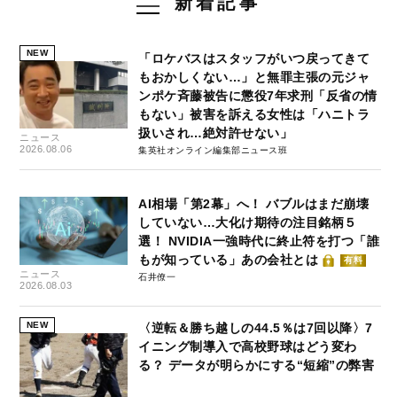
新着記事
NEW
「ロケバスはスタッフがいつ戻ってきて
もおかしくない…」と無罪主張の元ジャ
ンポケ斉藤被告に懲役7年求刑「反省の情
もない」被害を訴える女性は「ハニトラ
扱いされ…絶対許せない」
ニュース
2026.08.06
集英社オンライン編集部ニュース班
AI相場「第2幕」へ！ バブルはまだ崩壊
していない…大化け期待の注目銘柄５
選！ NVIDIA一強時代に終止符を打つ「誰
もが知っている」あの会社とは
有料
ニュース
石井僚一
2026.08.03
NEW
〈逆転＆勝ち越しの44.5％は7回以降〉7
イニング制導入で高校野球はどう変わ
る？ データが明らかにする“短縮”の弊害