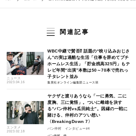
関連記事
WBC中継で賛否⁉ 話題の“映り込みおじさ
ん”の実は過酷な生活「仕事を辞めてプチ
ホームレス生活」「貯金残高325円」もテ
レビ年間“出演”本数は50～70本で売れっ
子タレント並み
ニュース
2023.04.16
集英社オンライン編集部ニュース班
ヤクザと渡りあうなら「一に勇気、二に
度胸、三に覚悟」。ついに雌雄を決す
る“バン仲村vs瓜田純士”。因縁の一戦に
賭ける、仲村のアツい想い
〈BreakingDown 7〉
エンタメ
バン仲村 インタビュー♯4
2023.02.18
バン仲村