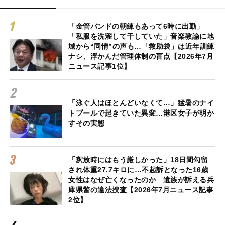
「金管バンドの朝練もあって6時に出勤」
「私服を洗濯して干していた」音楽教諭に地
域から“同情”の声も…「救助袋」は近年訓練
ナシ、浮かんだ管理体制の盲点【2026年7月
ニュース記事1位】
「泳ぐ人はほとんどいなくて…」猛暑のナイ
トプールで起きていた異変…港区女子が明か
すその実態
「釈放時にはもう厳しかった」18日間勾留
され体重27.7キロに…不起訴となった16歳
女性はなぜ亡くなったのか 遺族が訴える兵
庫県警の違法捜査【2026年7月ニュース記事
2位】