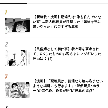
【新連載・漫画】配達先は“誰も住んでいな
い家”…新人配達員が目撃した「姉妹を死に
追いやった」むごすぎる真相
【風俗嬢として初仕事】着衣即を要求され
て、OKしたもののお客さまにマジギレした
理由は!? (4)
【漫画】「配達員は、普通なら踏み込まない
ような場所にも行きます」“郵便局員×ホラ
ー”の異色作、作者が語る“怪異の原点”