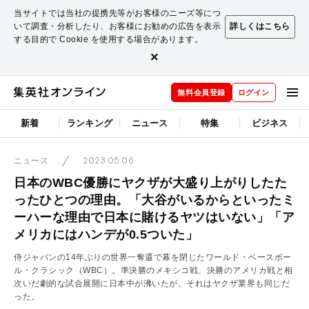
当サイトでは当社の提携先等がお客様のニーズ等につ
いて調査・分析したり、お客様にお勧めの広告を表示
詳しくはこちら
する目的で Cookie を使用する場合があります。
×
無料会員登録
ログイン
新着
ランキング
ニュース
特集
ビジネス
2023.05.06
ニュース
日本のWBC優勝にヤクザが大盛り上がりしたた
ったひとつの理由。「大谷がいるからといったミ
ーハーな理由で日本に賭けるヤツはいない」「ア
メリカにはハンデが0.5ついた」
侍ジャパンの14年ぶりの世界一奪還で幕を閉じたワールド・ベースボー
ル・クラシック（WBC）。準決勝のメキシコ戦、決勝のアメリカ戦と相
次いだ劇的な試合展開に日本中が沸いたが、それはヤクザ業界も同じだ
った。