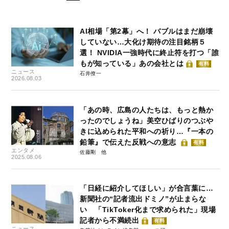
AI相場「第2幕」へ！ バブルはまだ崩壊
していない…大化け期待の注目銘柄５
選！ NVIDIA一強時代に終止符を打つ「誰
もが知っている」あの会社とは
有料
ニュース
石井僚一
2026.08.03
「あの時、広島の人たちは、もっと熱か
ったのでしょうね」美空ひばりのつぶや
きに込められた平和への祈り…『一本の
鉛筆』で伝えた反戦への意志
有料
エンタメ
佐藤剛
2025.08.06
「日経に紹介してほしい」が合言葉に…
新聞社の“記者流出ドミノ”が止まらな
い 「TikToker化まで求められた」現場
記者から不満続出
有料
ニュース