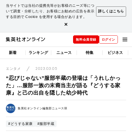
当サイトでは当社の提携先等がお客様のニーズ等につ
いて調査・分析したり、お客様にお勧めの広告を表示
詳しくはこちら
する目的で Cookie を使用する場合があります。
×
無料会員登録
ログイン
新着
ランキング
ニュース
特集
ビジネス
2023.03.05
エンタメ
“忍びじゃない”服部半蔵の登場は「うれしかっ
た」…服部一族の末裔当主が語る『どうする家
康』と己の出自を隠した幼少時代
集英社オンライン編集部ニュース班
#どうする家康
#服部半蔵