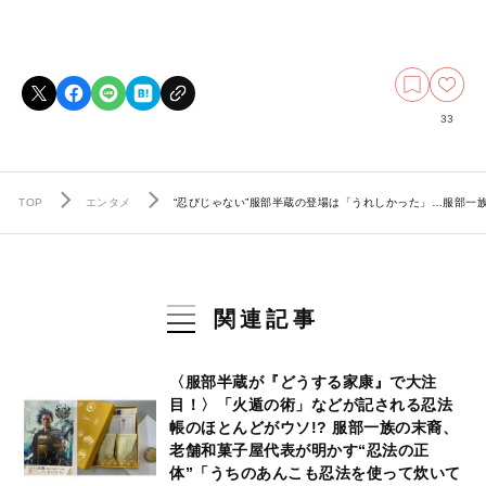
33
TOP
エンタメ
“忍びじゃない”服部半蔵の登場は「うれしかった」…服部一
関連記事
〈服部半蔵が『どうする家康』で大注
目！〉「火遁の術」などが記される忍法
帳のほとんどがウソ!? 服部一族の末裔、
老舗和菓子屋代表が明かす“忍法の正
体”「うちのあんこも忍法を使って炊いて