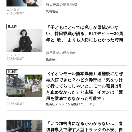
持田香織の現在地#2
エンタメ
黒島暁生
2026.08.07
急上昇
「子どもにとっては私しか母親がいな
い」持田香織が語る、ELTデビュー30周
年と“歌手”よりも大切にしたかった時間
持田香織の現在地#1
エンタメ
2026.08.07
黒島暁生
急上昇
《イオンモール熊本爆発》避難後になぜ
再入館できた？ハビタ幹部は「気をつけ
て行ってらっしゃいと…モール職員は引
き止めなかった」と主張、イオンは「運
用を徹底できなかった可能性」
ニュース
2026.08.07
集英社オンライン編集部ニュース班
「いつ加害者になるかわからない…」青
切符導入で増す大型トラックの不安、自