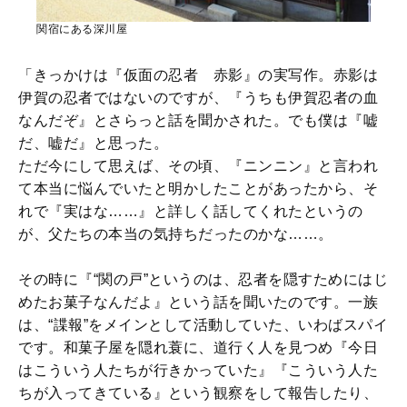
関宿にある深川屋
「きっかけは『仮面の忍者 赤影』の実写作。赤影は
伊賀の忍者ではないのですが、『うちも伊賀忍者の血
なんだぞ』とさらっと話を聞かされた。でも僕は『嘘
だ、嘘だ』と思った。
ただ今にして思えば、その頃、『ニンニン』と言われ
て本当に悩んでいたと明かしたことがあったから、そ
れで『実はな……』と詳しく話してくれたというの
が、父たちの本当の気持ちだったのかな……。
その時に『“関の戸”というのは、忍者を隠すためにはじ
めたお菓子なんだよ』という話を聞いたのです。一族
は、“諜報”をメインとして活動していた、いわばスパイ
です。和菓子屋を隠れ蓑に、道行く人を見つめ『今日
はこういう人たちが行きかっていた』『こういう人た
ちが入ってきている』という観察をして報告したり、