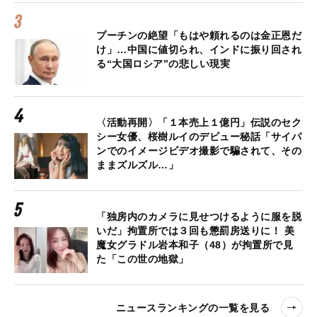
プーチンの絶望「もはや頼れるのは金正恩だ
け」…中国に値切られ、インドに振り回され
る“大国ロシア”の悲しい現実
〈活動再開〉「１本売上１億円」伝説のセク
シー女優、桜樹ルイのデビュー秘話「サイパ
ンでのイメージビデオ撮影で騙されて、その
ままズルズル…」
「独房内のカメラに見せつけるように服を脱
いだ」拘置所では３回も懲罰房送りに！ 美
魔女グラドル岩本和子（48）が拘置所で見
た「この世の地獄」
ニュースランキングの一覧を見る