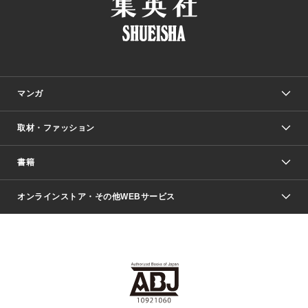
マンガ
取材・ファッション
少年マンガ
週刊少年ジャンプ
書籍
ファッション・美容
青年マンガ
ジャンプSQ.
Seventeen
週刊ヤングジャンプ
オンラインストア・その他WEBサービス
文芸・文庫・総合
芸能・情報・スポーツ
少女マンガ
Vジャンプ
non-no Web
ヤングジャンプ定期購読デジタル
すばる
Myojo
オンラインストア
りぼん
学芸・ノンフィクション・新書
最強ジャンプ
女性マンガ
@BAILA
ヤンジャン＋
小説すばる
週プレNEWS
マーガレット
集英社OTOコンテンツ
集英社 学芸編集部
少年ジャンプ＋
その他WEBサービス
クッキー
ライトノベル・ノベライズ
MAQUIA ONLINE
となりのヤングジャンプ
集英社 文芸ステーション
週プレ グラジャパ！
別冊マーガレット
SHUEISHA MANGA-ART HERITAGE
集英社 ビジネス書
ゼブラック
ココハナ
SHUEISHA ADNAVI
SPUR.JP
集英社Webマガジン Cobalt
グランドジャンプ