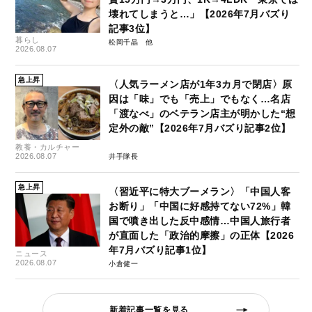
壊れてしまうと…」【2026年7月バズり
記事3位】
暮らし
松岡千晶
2026.08.07
急上昇
〈人気ラーメン店が1年3カ月で閉店〉原
因は「味」でも「売上」でもなく…名店
「渡なべ」のベテラン店主が明かした“想
定外の敵”【2026年7月バズり記事2位】
教養・カルチャー
2026.08.07
井手隊長
急上昇
〈習近平に特大ブーメラン〉「中国人客
お断り」「中国に好感持てない72%」韓
国で噴き出した反中感情…中国人旅行者
が直面した「政治的摩擦」の正体【2026
年7月バズり記事1位】
ニュース
2026.08.07
小倉健一
新着記事一覧を見る