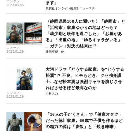
エンタメ
ます」
2023.03.05
集英社オンライン編集部ニュース班
〈静岡県民100人に聞いた〉「静岡市」と
「浜松市」家康ゆかりの地はどっち？
「幼少期と晩年を過ごした」「お墓があ
る」「出世の地」「ゆるキャラがいる」
…ガチンコ対決の結果は!?
ニュース
2023.01.29
神保順紀
大河ドラマ『どうする家康』を“どうする
松潤”!? 不良、ヒモもどき、クセ強弁護
士…なぜ松本潤は強烈キャラを演じさせ
ればさせるほど最高なのか
エンタメ
小林久乃
2023.01.29
「16人の子だくさん」で「健康オタク」
だった徳川家康。66歳で子供を作るほど
の精力の源は「麦飯」と「焼き味噌」