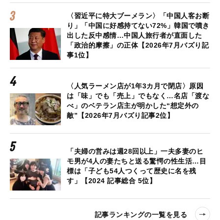
〈習近平に特大ブーメラン〉「中国人客お断
り」「中国に好感持てない72%」韓国で噴き
出した反中感情…中国人旅行者が直面した
「政治的摩擦」の正体【2026年7月バズり記
事1位】
〈人気ラーメン店が1年3カ月で閉店〉原因
は「味」でも「売上」でもなく…名店「渡な
べ」のベテラン店主が明かした“想定外の
敵”【2026年7月バズり記事2位】
「夫婦の営みは週28回以上」一夫多妻のヒ
モ男が4人の妻たちと送る驚愕の性生活…目
標は「子ども54人つくって歴史に名を残
す」【2024 記事総合 5位】
記事ランキングの一覧を見る