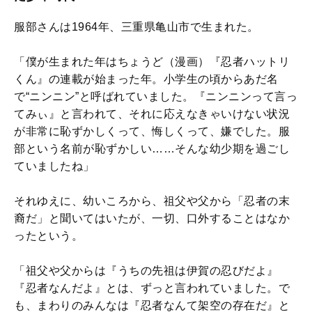
服部さんは1964年、三重県亀山市で生まれた。
「僕が生まれた年はちょうど（漫画）『忍者ハットリ
くん』の連載が始まった年。小学生の頃からあだ名
で“ニンニン”と呼ばれていました。『ニンニンって言っ
てみぃ』と言われて、それに応えなきゃいけない状況
が非常に恥ずかしくって、悔しくって、嫌でした。服
部という名前が恥ずかしい……そんな幼少期を過ごし
ていましたね」
それゆえに、幼いころから、祖父や父から「忍者の末
裔だ」と聞いてはいたが、一切、口外することはなか
ったという。
「祖父や父からは『うちの先祖は伊賀の忍びだよ』
『忍者なんだよ』とは、ずっと言われていました。で
も、まわりのみんなは『忍者なんて架空の存在だ』と