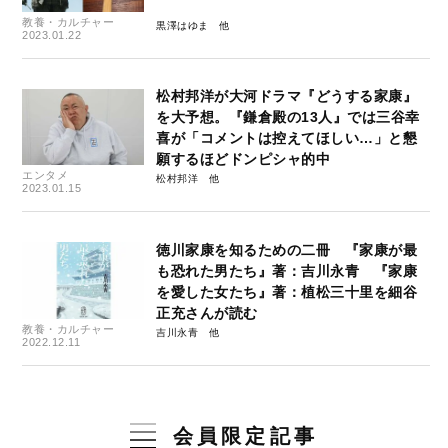
教養・カルチャー
黒澤はゆま
2023.01.22
松村邦洋が大河ドラマ『どうする家康』
を大予想。『鎌倉殿の13人』では三谷幸
喜が「コメントは控えてほしい…」と懇
願するほどドンピシャ的中
エンタメ
松村邦洋
2023.01.15
徳川家康を知るための二冊 『家康が最
も恐れた男たち』著：吉川永青 『家康
を愛した女たち』著：植松三十里を細谷
正充さんが読む
教養・カルチャー
吉川永青
2022.12.11
会員限定記事