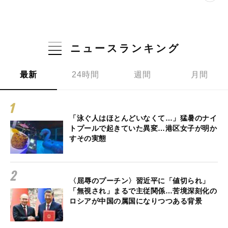
ニュースランキング
最新
24時間
週間
月間
「泳ぐ人はほとんどいなくて…」猛暑のナイ
トプールで起きていた異変…港区女子が明か
すその実態
〈屈辱のプーチン〉習近平に「値切られ」
「無視され」まるで主従関係…苦境深刻化の
ロシアが中国の属国になりつつある背景