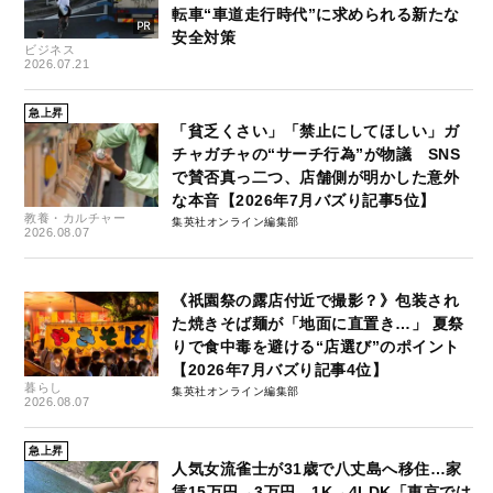
転車“車道走行時代”に求められる新たな
安全対策
ビジネス
2026.07.21
急上昇
「貧乏くさい」「禁止にしてほしい」ガ
チャガチャの“サーチ行為”が物議 SNS
で賛否真っ二つ、店舗側が明かした意外
な本音【2026年7月バズり記事5位】
教養・カルチャー
集英社オンライン編集部
2026.08.07
《祇園祭の露店付近で撮影？》包装され
た焼きそば麺が「地面に直置き…」 夏祭
りで食中毒を避ける“店選び”のポイント
【2026年7月バズり記事4位】
暮らし
集英社オンライン編集部
2026.08.07
急上昇
人気女流雀士が31歳で八丈島へ移住…家
賃15万円→3万円、1K→4LDK「東京では