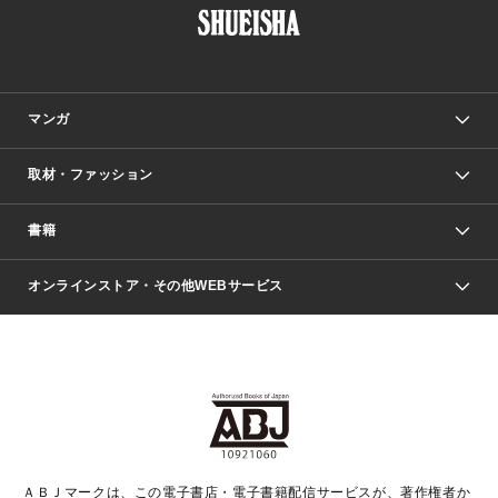
マンガ
取材・ファッション
少年マンガ
週刊少年ジャンプ
書籍
ファッション・美容
青年マンガ
ジャンプSQ.
Seventeen
週刊ヤングジャンプ
オンラインストア・その他WEBサービス
文芸・文庫・総合
芸能・情報・スポーツ
少女マンガ
Vジャンプ
non-no Web
ヤングジャンプ定期購読デジタル
すばる
Myojo
オンラインストア
りぼん
学芸・ノンフィクション・新書
最強ジャンプ
女性マンガ
@BAILA
ヤンジャン＋
小説すばる
週プレNEWS
マーガレット
集英社OTOコンテンツ
集英社 学芸編集部
少年ジャンプ＋
その他WEBサービス
クッキー
ライトノベル・ノベライズ
MAQUIA ONLINE
となりのヤングジャンプ
集英社 文芸ステーション
週プレ グラジャパ！
別冊マーガレット
SHUEISHA MANGA-ART HERITAGE
集英社 ビジネス書
ゼブラック
ココハナ
SHUEISHA ADNAVI
SPUR.JP
集英社Webマガジン Cobalt
グランドジャンプ
web 集英社文庫
キッズ
web Sportiva
マンガMee
ジャンプキャラクターズストア
集英社新書
ジャンプルーキー！
月刊オフィスユー
ＡＢＪマークは、この電子書店・電子書籍配信サービスが、著作権者か
EDITOR'S LAB
LEE