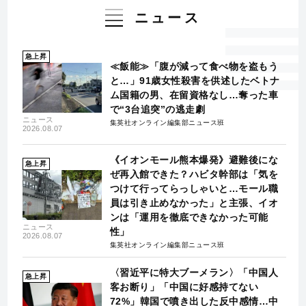
ニュース
急上昇
≪飯能≫「腹が減って食べ物を盗もう
と…」91歳女性殺害を供述したベトナ
ム国籍の男、在留資格なし…奪った車
で“3台追突”の逃走劇
ニュース
集英社オンライン編集部ニュース班
2026.08.07
《イオンモール熊本爆発》避難後にな
急上昇
ぜ再入館できた？ハビタ幹部は「気を
つけて行ってらっしゃいと…モール職
員は引き止めなかった」と主張、イオ
ンは「運用を徹底できなかった可能
ニュース
性」
2026.08.07
集英社オンライン編集部ニュース班
〈習近平に特大ブーメラン〉「中国人
急上昇
客お断り」「中国に好感持てない
72%」韓国で噴き出した反中感情…中