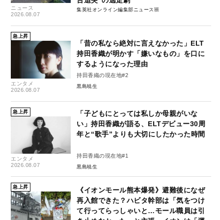
ニュース
集英社オンライン編集部ニュース班
2026.08.07
急上昇
「昔の私なら絶対に言えなかった」ELT
持田香織が明かす「嫌いなもの」を口に
するようになった理由
持田香織の現在地#2
エンタメ
黒島暁生
2026.08.07
急上昇
「子どもにとっては私しか母親がいな
い」持田香織が語る、ELTデビュー30周
年と“歌手”よりも大切にしたかった時間
持田香織の現在地#1
エンタメ
2026.08.07
黒島暁生
急上昇
《イオンモール熊本爆発》避難後になぜ
再入館できた？ハビタ幹部は「気をつけ
て行ってらっしゃいと…モール職員は引