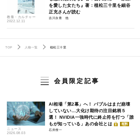
を愛した女たち』著：植松三十里を細谷
正充さんが読む
教養・カルチャー
吉川永青
2022.12.11
TOP
人物一覧
植松三十里
会員限定記事
AI相場「第2幕」へ！ バブルはまだ崩壊
していない…大化け期待の注目銘柄５
選！ NVIDIA一強時代に終止符を打つ「誰
もが知っている」あの会社とは
有料
ニュース
石井僚一
2026.08.03