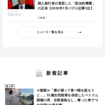
国人旅行者が直面した「政治的摩擦」
の正体【2026年7月バズり記事1位】
ニュース
2026.08.07
小倉健一
ニュース一覧を見る
新着記事
急上昇
≪飯能≫「腹が減って食べ物を盗もう
と…」91歳女性殺害を供述したベトナム
国籍の男、在留資格なし…奪った車で“3
台追突”の逃走劇