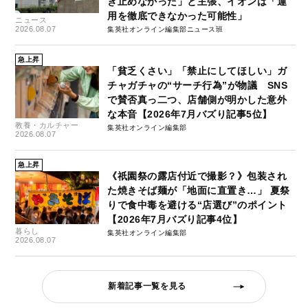
き止めなかった」と主張、イオンは「運
用を徹底できなかった可能性」
ニュース
2026.08.07
集英社オンライン編集部ニュース班
急上昇
「貧乏くさい」「禁止にしてほしい」ガ
チャガチャの“サーチ行為”が物議 SNS
で賛否真っ二つ、店舗側が明かした意外
な本音【2026年7月バズり記事5位】
教養・カルチャー
集英社オンライン編集部
2026.08.07
急上昇
《祇園祭の露店付近で撮影？》包装され
た焼きそば麺が「地面に直置き…」 夏祭
りで食中毒を避ける“店選び”のポイント
【2026年7月バズり記事4位】
暮らし
集英社オンライン編集部
2026.08.07
新着記事一覧を見る