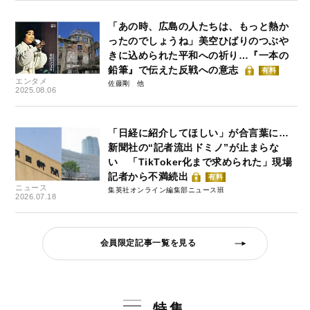
「あの時、広島の人たちは、もっと熱か
ったのでしょうね」美空ひばりのつぶや
きに込められた平和への祈り…『一本の
鉛筆』で伝えた反戦への意志
有料
エンタメ
佐藤剛
2025.08.06
「日経に紹介してほしい」が合言葉に…
新聞社の“記者流出ドミノ”が止まらな
い 「TikToker化まで求められた」現場
記者から不満続出
有料
ニュース
集英社オンライン編集部ニュース班
2026.07.18
会員限定記事一覧を見る
特集