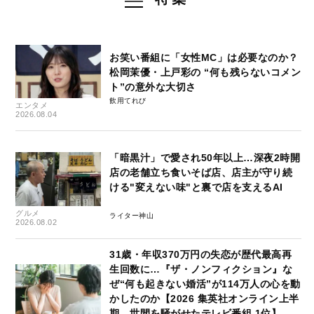
お笑い番組に「女性MC」は必要なのか？
松岡茉優・上戸彩の “何も残らないコメン
ト”の意外な大切さ
飲用てれび
エンタメ
2026.08.04
「暗黒汁」で愛され50年以上…深夜2時開
店の老舗立ち食いそば店、店主が守り続
ける"変えない味"と裏で店を支えるAI
グルメ
ライター神山
2026.08.02
31歳・年収370万円の失恋が歴代最高再
生回数に…『ザ・ノンフィクション』な
ぜ“何も起きない婚活”が114万人の心を動
かしたのか【2026 集英社オンライン上半
期 世間を騒がせたテレビ番組 1位】