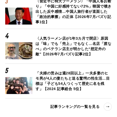
〈習近平に特大ブーメラン〉「中国人客お断
り」「中国に好感持てない72%」韓国で噴き
出した反中感情…中国人旅行者が直面した
「政治的摩擦」の正体【2026年7月バズり記
事1位】
〈人気ラーメン店が1年3カ月で閉店〉原因
は「味」でも「売上」でもなく…名店「渡な
べ」のベテラン店主が明かした“想定外の
敵”【2026年7月バズり記事2位】
「夫婦の営みは週28回以上」一夫多妻のヒ
モ男が4人の妻たちと送る驚愕の性生活…目
標は「子ども54人つくって歴史に名を残
す」【2024 記事総合 5位】
記事ランキングの一覧を見る