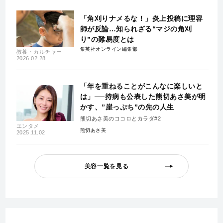
「角刈りナメるな！」炎上投稿に理容
師が反論…知られざる“マジの角刈
り”の難易度とは
集英社オンライン編集部
教養・カルチャー
2026.02.28
「年を重ねることがこんなに楽しいと
は」──持病も公表した熊切あさ美が明
かす、”崖っぷち”の先の人生
熊切あさ美のココロとカラダ#2
エンタメ
熊切あさ美
2025.11.02
美容一覧を見る