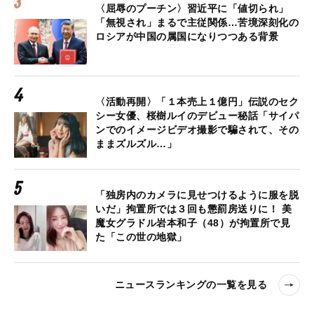
〈屈辱のプーチン〉習近平に「値切られ」
「無視され」まるで主従関係…苦境深刻化の
ロシアが中国の属国になりつつある背景
〈活動再開〉「１本売上１億円」伝説のセク
シー女優、桜樹ルイのデビュー秘話「サイパ
ンでのイメージビデオ撮影で騙されて、その
ままズルズル…」
「独房内のカメラに見せつけるように服を脱
いだ」拘置所では３回も懲罰房送りに！ 美
魔女グラドル岩本和子（48）が拘置所で見
た「この世の地獄」
ニュースランキングの一覧を見る