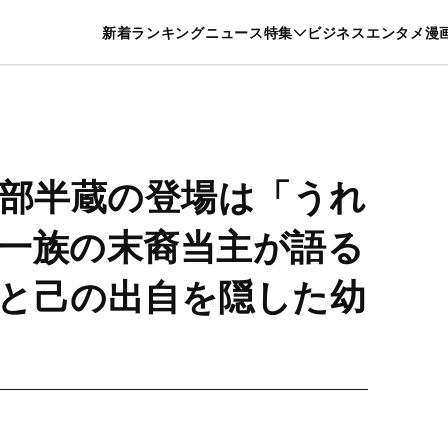
特集一覧を見る
漫画一覧を見る
新着
ランキング
ニュース
特集
ビジネス
エンタメ
漫
養・カルチャー
暮らし
スポーツ
ヘルスケア
美容
グルメ
服部半蔵の登場は「うれ
一族の末裔当主が語る
と己の出自を隠した幼