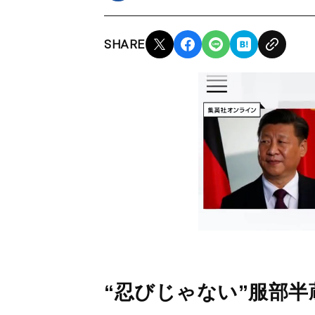
SHARE
“忍びじゃない”服部