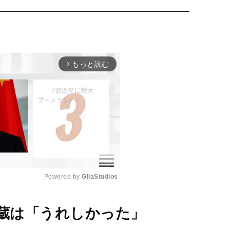
もっと読む
arrow_forward_ios
Powered by 
GliaStudios
M
半蔵は「うれしかった」
u