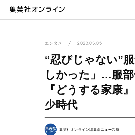
教
2023.03.05
エンタメ
“忍びじゃない”
しかった」…服部
『どうする家康』
少時代
集英社オンライン編集部ニュース班