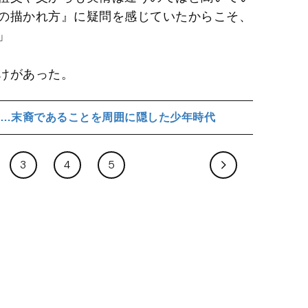
の描かれ方』に疑問を感じていたからこそ、
」
けがあった。
”…末裔であることを周囲に隠した少年時代
3
4
5