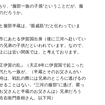
t
あり、“服部一族の子孫”ということだが、服
e
のだろうか。
と服部半蔵は、“親戚筋”だと伝わっていま
市にあたる伊賀国出身（後に三河へ赴いてい
の兄弟の子供だといわれています。なので、
上には近い関係では、と考えております。
正伊賀の乱』（天正6年に伊賀国で起こった
代たち一族が、（半蔵とそのお父さんがい
時は、戦乱の際には兄弟のところに逃げるの
せることはない。“三河の服部”に逃げ、匿っ
お父さんと半蔵のお父さんは）兄弟だろう
吉右衛門亜樹さん。以下同）