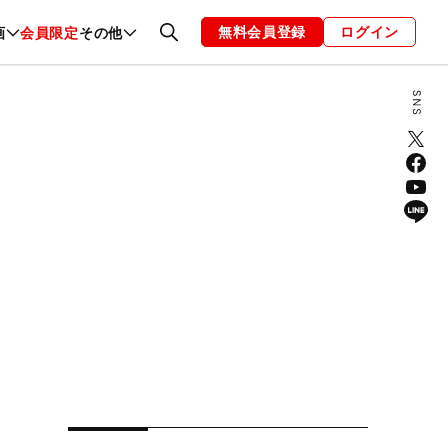
無料会員登録
ログイン
画
会員限定
その他
ファッション
恋愛・結婚
編集部
お知らせ