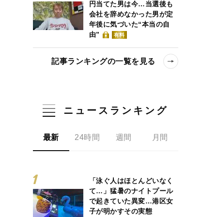
円当てた男は今…当選後も
会社を辞めなかった男が定
年後に気づいた“本当の自
由”
有料
記事ランキングの一覧を見る
ニュースランキング
最新
24時間
週間
月間
「泳ぐ人はほとんどいなく
て…」猛暑のナイトプール
で起きていた異変…港区女
子が明かすその実態