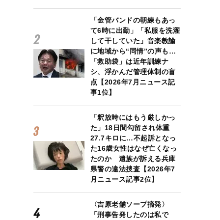
「金管バンドの朝練もあっ
て6時に出勤」「私服を洗濯
して干していた」音楽教諭
に地域から“同情”の声も…
「救助袋」は近年訓練ナ
シ、浮かんだ管理体制の盲
点【2026年7月ニュース記
事1位】
「釈放時にはもう厳しかっ
た」18日間勾留され体重
27.7キロに…不起訴となっ
た16歳女性はなぜ亡くなっ
たのか 遺族が訴える兵庫
県警の違法捜査【2026年7
月ニュース記事2位】
〈吉原老舗ソープ摘発〉
「刑事告発したのは私で