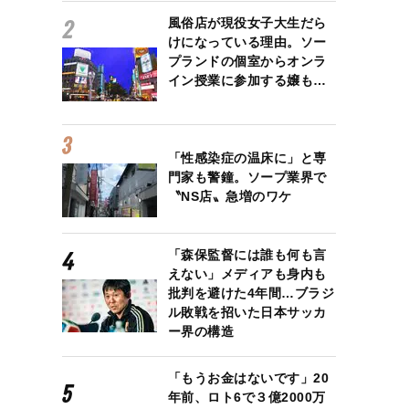
風俗店が現役女子大生だら
けになっている理由。ソー
プランドの個室からオンラ
イン授業に参加する嬢も…
「性感染症の温床に」と専
門家も警鐘。ソープ業界で
〝NS店〟急増のワケ
「森保監督には誰も何も言
えない」メディアも身内も
批判を避けた4年間…ブラジ
ル敗戦を招いた日本サッカ
ー界の構造
「もうお金はないです」20
年前、ロト6で３億2000万