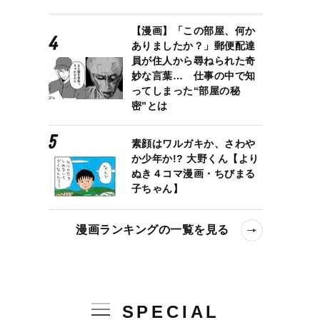
【漫画】「この部屋、何か
ありましたか？」郵便配達
員が住人から尋ねられた奇
妙な言葉… 仕事の中で知
ってしまった“部屋の秘
密”とは
素顔はワルガキか、さわや
か少年か!? 大野くん【より
ぬき４コマ漫画・ちびまる
子ちゃん】
する家康』と己の出自を隠した幼少時代
漫画ランキングの一覧を見る
SPECIAL