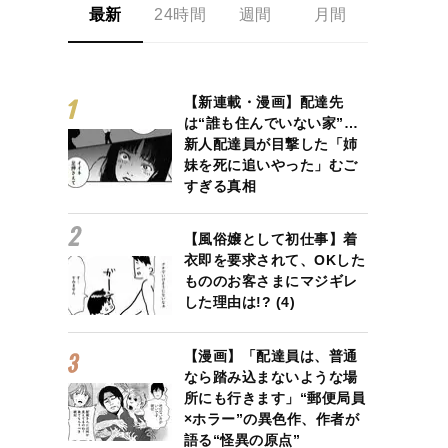
最新
24時間
週間
月間
【新連載・漫画】配達先
は“誰も住んでいない家”…
新人配達員が目撃した「姉
妹を死に追いやった」むご
すぎる真相
【風俗嬢として初仕事】着
衣即を要求されて、OKした
もののお客さまにマジギレ
した理由は!? (4)
【漫画】「配達員は、普通
なら踏み込まないような場
所にも行きます」“郵便局員
×ホラー”の異色作、作者が
語る“怪異の原点”