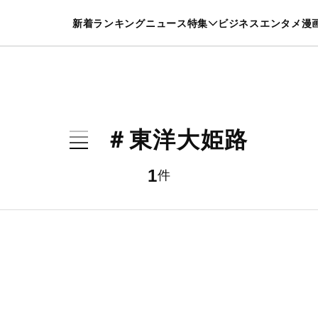
特集一覧を見る
漫画一覧を見る
新着
ランキング
ニュース
特集
ビジネス
エンタメ
漫
養・カルチャー
暮らし
スポーツ
ヘルスケア
美容
グルメ
＃東洋大姫路
1
件