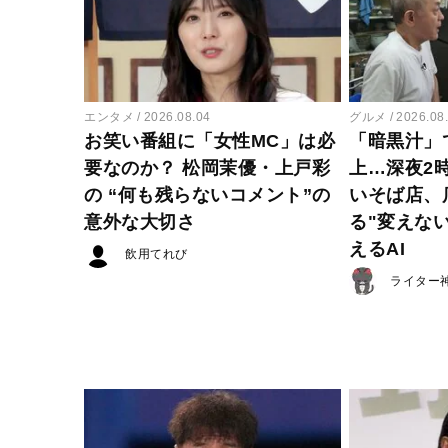
エンタメ
2026.08.04
グルメ
2026.08
お笑い番組に「女性MC」は必
「暗黒汁」
要なのか？ 松岡茉優・上戸彩
上…深夜2
の “何も残らないコメント”の
いそば店、
意外な大切さ
る"変えな
えるAI
飲用てれび
ライター