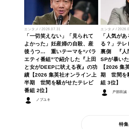
エンタメ
2026.07.31
エンタメ
2026.
「一切笑えない」「見られて
「人気があ
よかった」妊産婦の自殺、産
る？」テレ
後うつ… 重いテーマを“バラ
裏側 『人
エティ番組”で紹介した『上田
SPが暴い
と女がDEEPに吠える夜』の功
【2026 
績【2026 集英社オンライン上
期 世間を
半期 世間を騒がせたテレビ
組 3位】
番組 2位】
戸部田誠
ノブユキ
特集