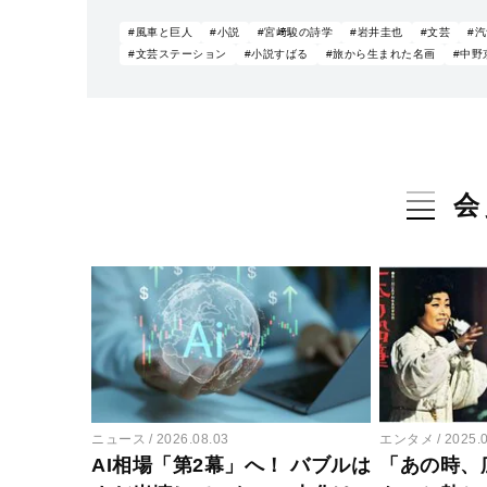
#風車と巨人
#小説
#宮﨑駿の詩学
#岩井圭也
#文芸
#
#文芸ステーション
#小説すばる
#旅から生まれた名画
#中野
会
ニュース
2026.08.03
エンタメ
2025.
AI相場「第2幕」へ！ バブルは
「あの時、