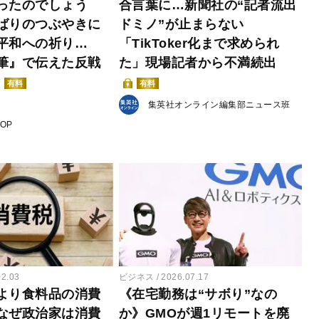
ったのでしょう
合言葉に…新聞社の“記者流出
ばりのつぶやきに
ドミノ”が止まらない
平和への祈り…
「TikToker化まで求められ
筆』で伝えた反戦
た」現場記者から不満続出
有料
有料
集英社オンライン編集部ニュース班
POP
02.03
ビジネス
2026.07.17
より食料品の消費
《在宅勤務は“サボり”なの
なぜ政治家は消費
か》GMOが週1リモートを廃