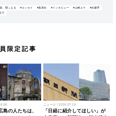
汽笛、聞こえる
#エッセイ
#集英社
#インタビュー
#山崎エマ
#佐藤雫
京子
員限定記事
08.06
ニュース
2026.07.18
広島の人たちは、
「日経に紹介してほしい」が