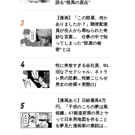
語る“怪異の原点”
【漫画】「この部屋、何か
ありましたか？」郵便配達
員が住人から尋ねられた奇
妙な言葉… 仕事の中で知
ってしまった“部屋の秘
密”とは
性に奔放すぎる会社員、BL
沼なアセクシャル、ネトラ
レ男の悲劇…性癖こじらせ
男女の赤裸々実態(1)
【漫画あり】日給最高6万
円。「子供のころの夢は風
俗嬢」47都道府県の男とヤ
って日本男地図を作ること
を夢見た漫画家の素顔は…