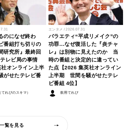
07.31
エンタメ
2026.07.31
るのになぜ終わ
バラエティ“平成リメイク”の
ビ番組打ち切りの
功罪…なぜ復活した『炎チャ
間研究所』最終回
レ』は別物に見えたのか 当
たテレビ局の事情
時の番組と決定的に違ってい
集英社オンライン上半
た点【2026 集英社オンライン
騒がせたテレビ番
上半期 世間を騒がせたテレ
ビ番組 4位】
（てれびのスキマ）
飲用てれび
一覧を見る