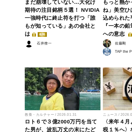
まだ崩壊していない…大化け
もっと熱か
期待の注目銘柄５選！ NVIDIA
ね」美空ひ
一強時代に終止符を打つ「誰
込められた
もが知っている」あの会社と
『一本の鉛
は
への意志
有料
石井僚一
佐藤剛
TAP the 
教養・カルチャー
2026.01.31
ニュース
2026.
ロト６で３億2000万円を当て
〈来年４月
た男が、波乱万丈の末にたど
税１％へ〉