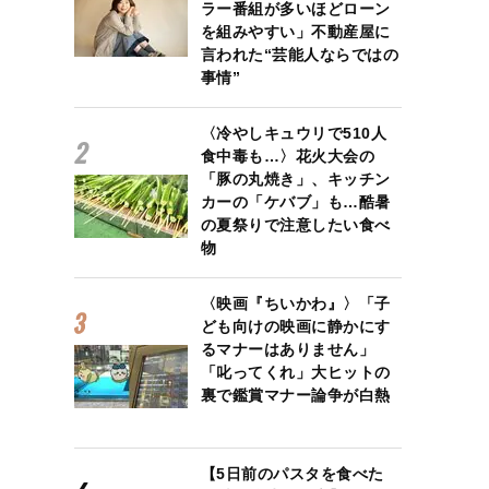
ラー番組が多いほどローン
を組みやすい」不動産屋に
言われた“芸能人ならではの
事情”
〈冷やしキュウリで510人
食中毒も…〉花火大会の
「豚の丸焼き」、キッチン
カーの「ケバブ」も…酷暑
の夏祭りで注意したい食べ
物
〈映画『ちいかわ』〉「子
ども向けの映画に静かにす
るマナーはありません」
「叱ってくれ」大ヒットの
裏で鑑賞マナー論争が白熱
【5日前のパスタを食べた