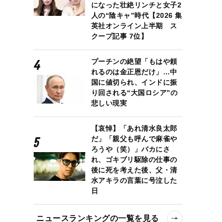
になった壮絶リンチと女子2
人の“陰キャ”時代【2026 集
英社オンライン上半期 ス
クープ記事 7位】
プーチンの絶望「もはや頼
れるのは金正恩だけ」…中
国に値切られ、インドに振
り回される“大国ロシア”の
悲しい現実
【哀悼】「あれ清水良太郎
だ」「親父も呼んで麻雀や
ろうや（笑）」バカにさ
れ、ゴキブリ駆除の仕事の
後に死を考えた後、父・清
水アキラの言葉に号泣した
日
ニュースランキングの一覧を見る