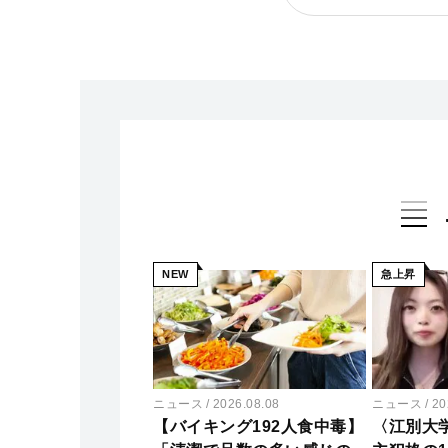
NEW
急上昇
ニュース
2026.08.08
ニュース
20
【バイキング192人食中毒】
〈江別大