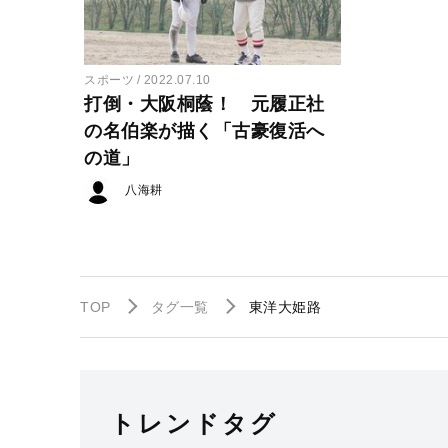
スポーツ
2022.07.10
打倒・大阪桐蔭！ 元履正社
の名伯楽が描く「古豪復活へ
の道」
八海耕
TOP
タグ一覧
東洋大姫路
トレンドタグ