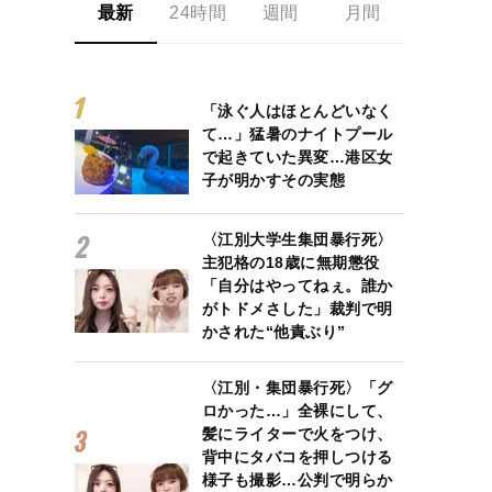
最新
24時間
週間
月間
「泳ぐ人はほとんどいなく
て…」猛暑のナイトプール
で起きていた異変…港区女
子が明かすその実態
〈江別大学生集団暴行死〉
主犯格の18歳に無期懲役
「自分はやってねぇ。誰か
がトドメさした」裁判で明
かされた“他責ぶり”
〈江別・集団暴行死〉「グ
ロかった…」全裸にして、
髪にライターで火をつけ、
背中にタバコを押しつける
様子も撮影…公判で明らか