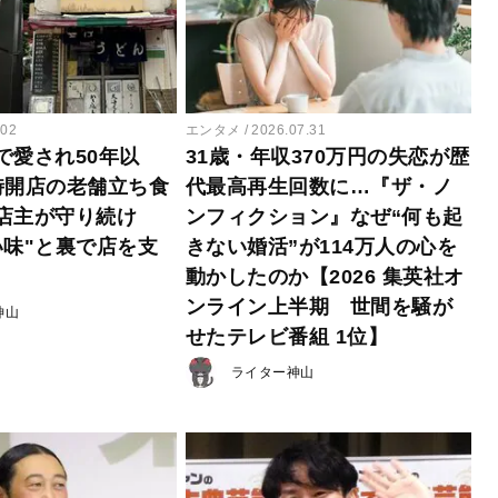
.02
エンタメ
2026.07.31
で愛され50年以
31歳・年収370万円の失恋が歴
時開店の老舗立ち食
代最高再生回数に…『ザ・ノ
店主が守り続け
ンフィクション』なぜ“何も起
い味"と裏で店を支
きない婚活”が114万人の心を
動かしたのか【2026 集英社オ
ンライン上半期 世間を騒が
神山
せたテレビ番組 1位】
ライター神山