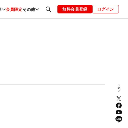
無料会員登録
ログイン
画
会員限定
その他
ファッション
恋愛・結婚
編集部
お知らせ