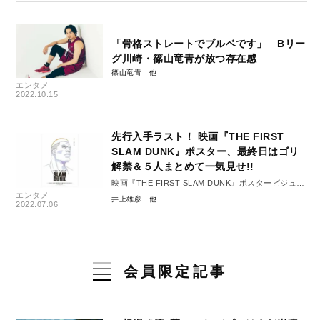
「骨格ストレートでブルベです」 Bリー
グ川崎・篠山竜青が放つ存在感
篠山竜青
エンタメ
2022.10.15
先行入手ラスト！ 映画『THE FIRST
SLAM DUNK』ポスター、最終日はゴリ
解禁＆５人まとめて一気見せ!!
映画『THE FIRST SLAM DUNK』ポスタービジュア
エンタメ
ル ＃5
井上雄彦
2022.07.06
会員限定記事