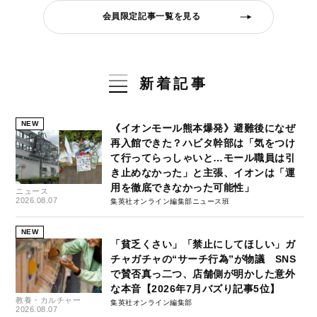
会員限定記事一覧を見る
新着記事
NEW
《イオンモール熊本爆発》避難後になぜ
再入館できた？ハビタ幹部は「気をつけ
て行ってらっしゃいと…モール職員は引
き止めなかった」と主張、イオンは「運
用を徹底できなかった可能性」
ニュース
2026.08.07
集英社オンライン編集部ニュース班
NEW
「貧乏くさい」「禁止にしてほしい」ガ
チャガチャの“サーチ行為”が物議 SNS
で賛否真っ二つ、店舗側が明かした意外
な本音【2026年7月バズり記事5位】
教養・カルチャー
集英社オンライン編集部
2026.08.07