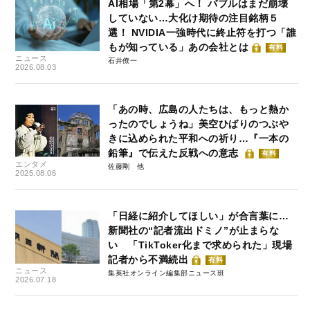
AI相場「第2幕」へ！ バブルはまだ崩壊
していない…大化け期待の注目銘柄５
選！ NVIDIA一強時代に終止符を打つ「誰
もが知っている」あの会社とは
有料
ニュース
石井僚一
2026.08.03
「あの時、広島の人たちは、もっと熱か
ったのでしょうね」美空ひばりのつぶや
きに込められた平和への祈り…『一本の
鉛筆』で伝えた反戦への意志
有料
エンタメ
佐藤剛
2025.08.06
「日経に紹介してほしい」が合言葉に…
新聞社の“記者流出ドミノ”が止まらな
い 「TikToker化まで求められた」現場
記者から不満続出
有料
ニュース
集英社オンライン編集部ニュース班
2026.07.18