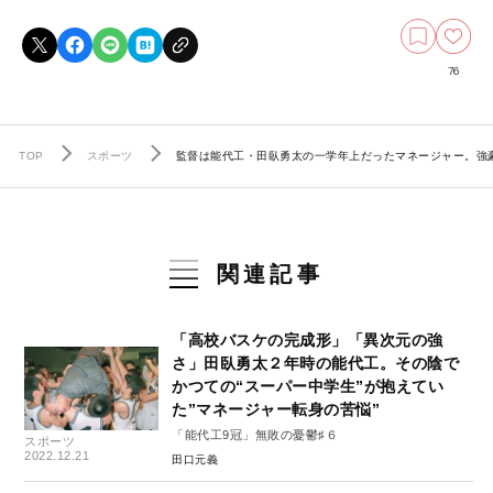
76
TOP
スポーツ
監督は能代工・田臥勇太の一学年上だったマネージャー。強
関連記事
「高校バスケの完成形」「異次元の強
さ」田臥勇太２年時の能代工。その陰で
かつての“スーパー中学生”が抱えてい
た”マネージャー転身の苦悩”
「能代工9冠」無敗の憂鬱♯６
スポーツ
2022.12.21
田口元義