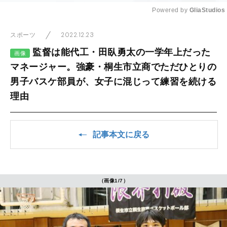
Powered by 
GliaStudios
Mute
2022.12.23
スポーツ
監督は能代工・田臥勇太の一学年上だった
画像
マネージャー。強豪・桐生市立商でただひとりの
男子バスケ部員が、女子に混じって練習を続ける
理由
記事本文に戻る
（画像1/7）