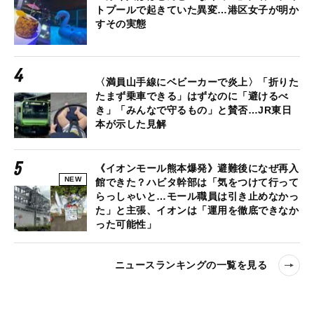
トプールで起きていた異変…港区女子が明か
すその実態
〈満員山手線にベビーカーで炎上〉「折りた
たまず乗車できる」はずなのに「避けるべ
き」「みんなで守るもの」と賛否…JR東日
本が示した見解
《イオンモール熊本爆発》避難後になぜ再入
NEW
館できた？ハビタ幹部は「気をつけて行って
らっしゃいと…モール職員は引き止めなかっ
た」と主張、イオンは「運用を徹底できなか
った可能性」
ニュースランキングの一覧を見る