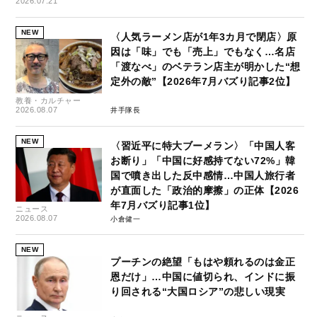
2026.07.21
NEW
〈人気ラーメン店が1年3カ月で閉店〉原
因は「味」でも「売上」でもなく…名店
「渡なべ」のベテラン店主が明かした“想
定外の敵”【2026年7月バズり記事2位】
教養・カルチャー
2026.08.07
井手隊長
NEW
〈習近平に特大ブーメラン〉「中国人客
お断り」「中国に好感持てない72%」韓
国で噴き出した反中感情…中国人旅行者
が直面した「政治的摩擦」の正体【2026
年7月バズり記事1位】
ニュース
2026.08.07
小倉健一
NEW
プーチンの絶望「もはや頼れるのは金正
恩だけ」…中国に値切られ、インドに振
り回される“大国ロシア”の悲しい現実