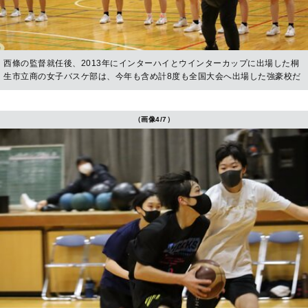
西條の監督就任後、2013年にインターハイとウインターカップに出場した桐
生市立商の女子バスケ部は、今年も含め計8度も全国大会へ出場した強豪校だ
（画像4/7）