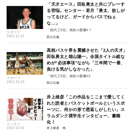
「天才エース」田臥勇太と共にプレーす
る苦悩。センター・若月「勇太、欲しが
ってるけど、ガードからパスでねぇ
な…」
「能代工9冠」無敗の憂鬱♯７
スポーツ
2022.12.22
田口元義
高校バスケ界を震撼させた「2人の天才」
田臥勇太と畑山陽一。全国タイトル総な
めが“必須事項”ながら「三年間で一番、
負ける気がしなかった」
「能代工9冠」無敗の憂鬱♯5
スポーツ
2022.12.20
田口元義
井上雄彦「この作品をここまで愛してく
れた読者とバスケットボールというスポ
ーツに、何かの形で恩返しがしたい」ス
ラムダンク奨学生インタビュー、書籍
化！
エンタメ
2022.12.01
井上雄彦