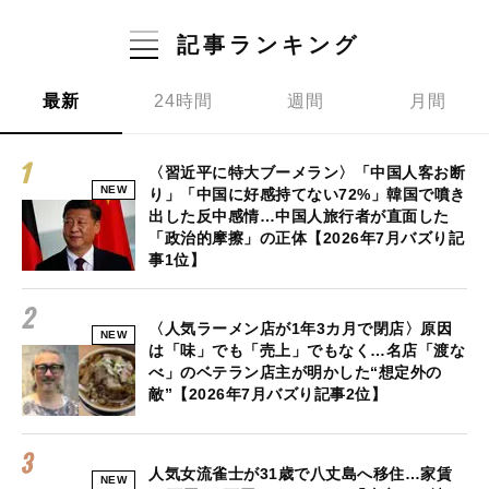
記事ランキング
最新
24時間
週間
月間
〈習近平に特大ブーメラン〉「中国人客お断
NEW
り」「中国に好感持てない72%」韓国で噴き
出した反中感情…中国人旅行者が直面した
「政治的摩擦」の正体【2026年7月バズり記
事1位】
〈人気ラーメン店が1年3カ月で閉店〉原因
NEW
は「味」でも「売上」でもなく…名店「渡な
べ」のベテラン店主が明かした“想定外の
敵”【2026年7月バズり記事2位】
人気女流雀士が31歳で八丈島へ移住…家賃
NEW