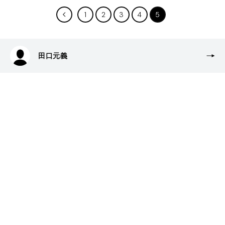
1
2
3
4
5
田口元義