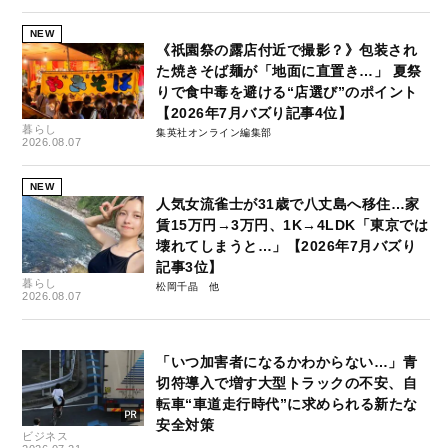
NEW
《祇園祭の露店付近で撮影？》包装され
た焼きそば麺が「地面に直置き…」 夏祭
りで食中毒を避ける“店選び”のポイント
【2026年7月バズり記事4位】
暮らし
集英社オンライン編集部
2026.08.07
NEW
人気女流雀士が31歳で八丈島へ移住…家
賃15万円→3万円、1K→4LDK「東京では
壊れてしまうと…」【2026年7月バズり
記事3位】
暮らし
松岡千晶
2026.08.07
「いつ加害者になるかわからない…」青
切符導入で増す大型トラックの不安、自
転車“車道走行時代”に求められる新たな
安全対策
ビジネス