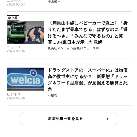
ニュース
小倉健一
2026.08.07
急上昇
〈満員山手線にベビーカーで炎上〉「折
りたたまず乗車できる」はずなのに「避
けるべき」「みんなで守るもの」と賛
否…JR東日本が示した見解
ニュース
集英社オンライン編集部ニュース班
2026.08.06
ドラッグストアの「スーパー化」は物価
高の救世主になるか？ 新業態「ドラッ
グ＆フード型店舗」が見据える勝算と死
角
ビジネス
不破聡
2026.08.06
新着記事一覧を見る