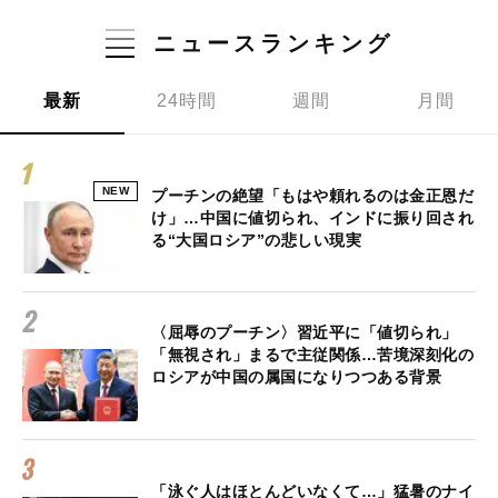
ニュースランキング
最新
24時間
週間
月間
NEW
プーチンの絶望「もはや頼れるのは金正恩だ
け」…中国に値切られ、インドに振り回され
る“大国ロシア”の悲しい現実
〈屈辱のプーチン〉習近平に「値切られ」
「無視され」まるで主従関係…苦境深刻化の
ロシアが中国の属国になりつつある背景
「泳ぐ人はほとんどいなくて…」猛暑のナイ