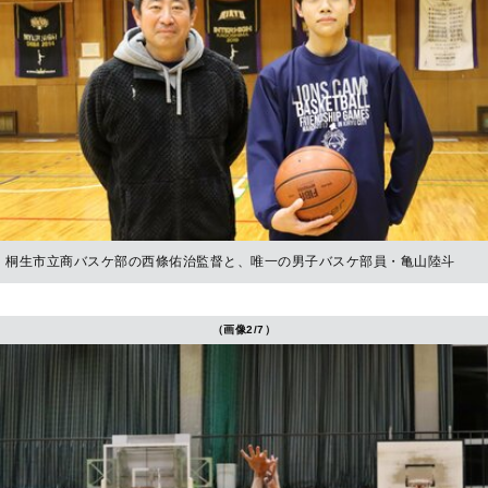
桐生市立商バスケ部の西條佑治監督と、唯一の男子バスケ部員・亀山陸斗
（画像2/7）