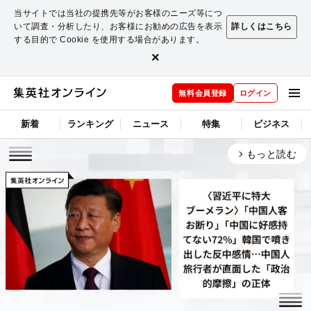
当サイトでは当社の提携先等がお客様のニーズ等につ
いて調査・分析したり、お客様にお勧めの広告を表示
詳しくはこちら
する目的で Cookie を使用する場合があります。
×
無料会員登録
ログイン
新着
ランキング
ニュース
特集
ビジネス
もっと読む
arrow_forward_ios