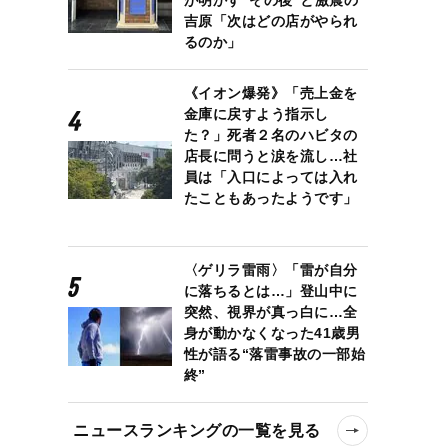
吉原「次はどの店がやられ
るのか」
《イオン爆発》「売上金を
金庫に戻すよう指示し
た？」死者２名のハビタの
店長に問うと涙を流し…社
員は「入口によっては入れ
たこともあったようです」
〈ゲリラ雷雨〉「雷が自分
に落ちるとは…」登山中に
突然、視界が真っ白に…全
身が動かなくなった41歳男
性が語る“落雷事故の一部始
終”
ニュースランキングの一覧を見る