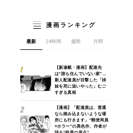
漫画ランキング
最新
24時間
週間
月間
【新連載・漫画】配達先
は“誰も住んでいない家”…
新人配達員が目撃した「姉
妹を死に追いやった」むご
すぎる真相
【漫画】「配達員は、普通
なら踏み込まないような場
所にも行きます」“郵便局員
×ホラー”の異色作、作者が
語る“怪異の原点”