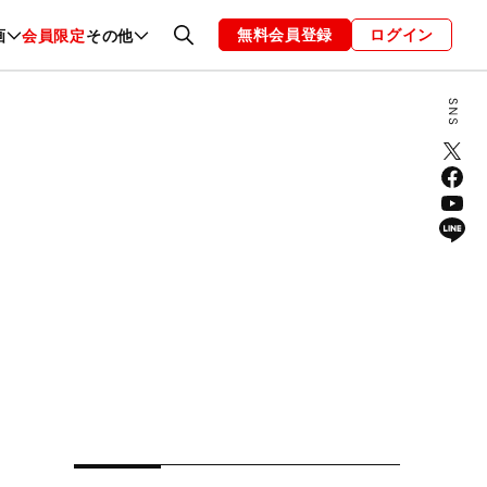
無料会員登録
ログイン
画
会員限定
その他
ファッション
恋愛・結婚
編集部
お知らせ