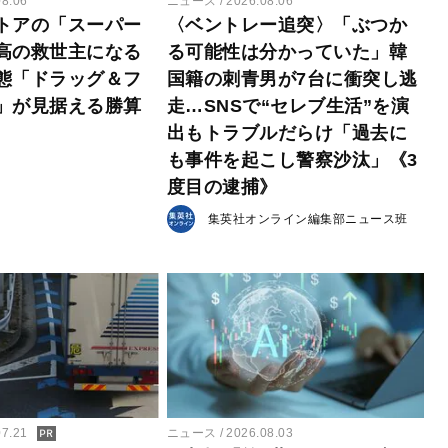
08.06
ニュース
2026.08.06
トアの「スーパー
〈ベントレー追突〉「ぶつか
高の救世主になる
る可能性は分かっていた」韓
態「ドラッグ＆フ
国籍の刺青男が7台に衝突し逃
」が見据える勝算
走…SNSで“セレブ生活”を演
出もトラブルだらけ「過去に
も事件を起こし警察沙汰」《3
度目の逮捕》
集英社オンライン編集部ニュース班
ニュース
2026.08.03
07.21