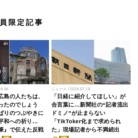
員限定記事
08.06
ニュース
2026.07.18
広島の人たちは、
「日経に紹介してほしい」が
ったのでしょう
合言葉に…新聞社の“記者流出
ばりのつぶやきに
ドミノ”が止まらない
平和への祈り…
「TikToker化まで求められ
筆』で伝えた反戦
た」現場記者から不満続出