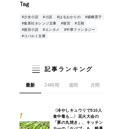
Tag
#少女小説
#小説
#はるおかりの
#嵯峨景子
#集英社オレンジ文庫
#後宮
#王朝
#後宮小説
#エンタメ
#中華ファンタジー
#コバルト文庫
記事ランキング
最新
24時間
週間
月間
〈冷やしキュウリで510人
食中毒も…〉花火大会の
「豚の丸焼き」、キッチン
カーの「ケバブ」も…酷暑