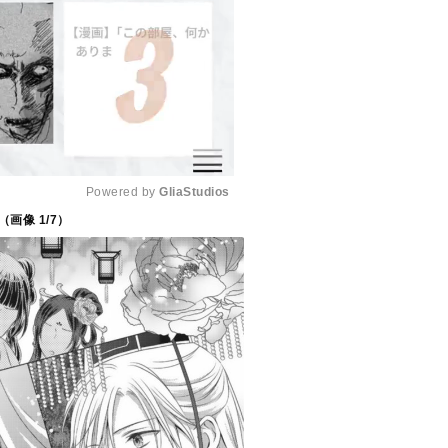
Powered by 
GliaStudios
（画像
1
/7）
M
u
t
e