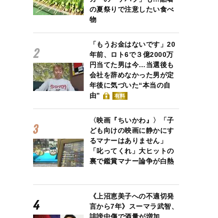
の夏祭りで注意したい食べ
物
「もうお金はないです」20
年前、ロト6で３億2000万
円当てた男は今…当選後も
会社を辞めなかった男が定
年後に気づいた“本当の自
由”
有料
〈映画『ちいかわ』〉「子
ども向けの映画に静かにす
るマナーはありません」
「叱ってくれ」大ヒットの
裏で鑑賞マナー論争が白熱
《上沼恵美子への不適切発
伝』より イラスト／由利子）
言から7年》スーマラ武智、
誹謗中傷で酒量が増加…