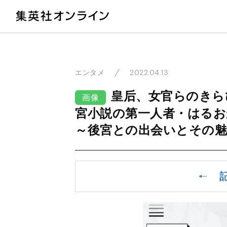
教
2022.04.13
エンタメ
皇后、女官らのきら
画像
宮小説の第一人者・はるお
～後宮との出会いとその魅