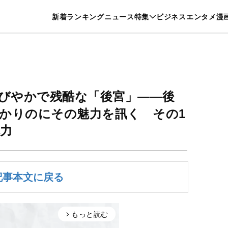
特集一覧を見る
漫画一覧を見る
新着
ランキング
ニュース
特集
ビジネス
エンタメ
漫
養・カルチャー
暮らし
スポーツ
ヘルスケア
美容
グルメ
びやかで残酷な「後宮」――後
かりのにその魅力を訊く その1
力
記事本文に戻る
もっと読む
arrow_forward_ios