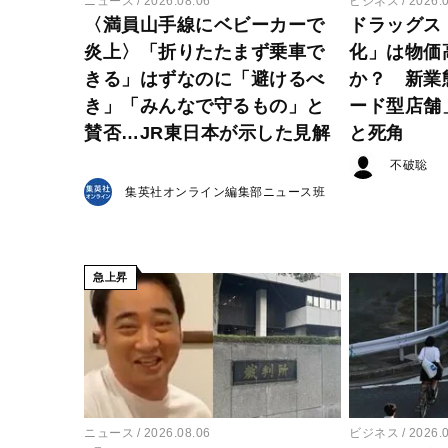
ニュース
2026.08.06
ビジネス
2026.
〈満員山手線にベビーカーで
ドラッグス
炎上〉「折りたたまず乗車で
化」は物価
きる」はずなのに「避けるべ
か？ 新業
き」「みんなで守るもの」と
ード型店舗
賛否…JR東日本が示した見解
と死角
不破聡
集英社オンライン編集部ニュース班
急上昇
ニュース
2026.08.06
ビジネス
2026.