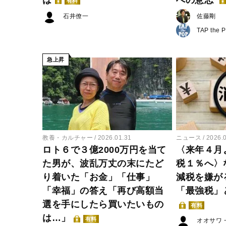
有料
石井僚一
佐藤剛
TAP the 
急上昇
教養・カルチャー
2026.01.31
ニュース
2026.
ロト６で３億2000万円を当て
〈来年４月
た男が、波乱万丈の末にたど
税１％へ〉
り着いた「お金」「仕事」
減税を嫌が
「幸福」の答え「再び高額当
「最強税」
選を手にしたら買いたいもの
有料
は…」
有料
オオサワ