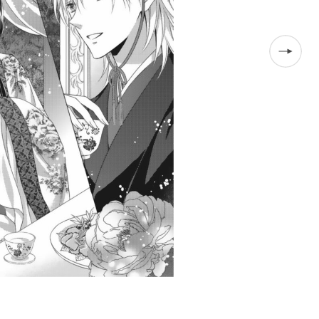
（『後宮幻華