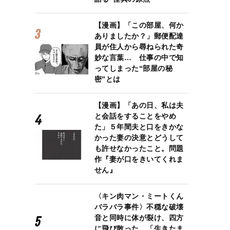
【漫画】「この部屋、何か
ありましたか？」郵便配達
員が住人から尋ねられた奇
妙な言葉… 仕事の中で知
ってしまった“部屋の秘
密”とは
【漫画】「あの日、私は夫
と会話をすることをやめ
た」５年間夫と口をきかな
かった妻の決意とどうして
も許せなかったこと。問題
作『妻が口をきいてくれま
せん』
〈キン肉マン・ミートくん
バラバラ事件〉不穏な破壊
音と同時に体が裂け、四方
に飛び散った…「生きたま