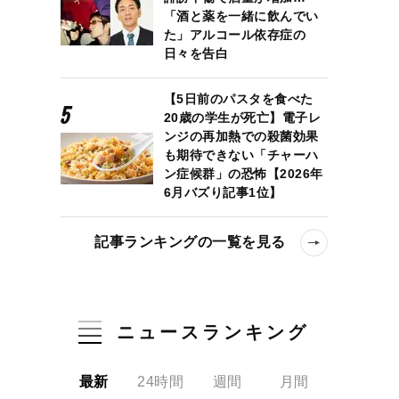
「酒と薬を一緒に飲んでい
た」アルコール依存症の
日々を告白
【5日前のパスタを食べた
20歳の学生が死亡】電子レ
ンジの再加熱での殺菌効果
も期待できない「チャーハ
ン症候群」の恐怖【2026年
6月バズり記事1位】
記事ランキングの一覧を見る
ニュースランキング
の魅力を訊く その1～後宮との出会いとその魅力
最新
24時間
週間
月間