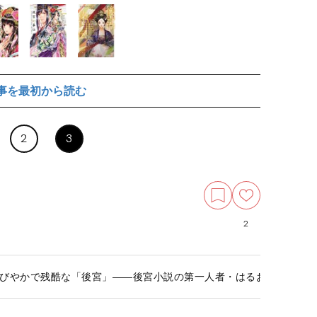
事を最初から読む
2
3
2
びやかで残酷な「後宮」――後宮小説の第一人者・はるおかりのにそ