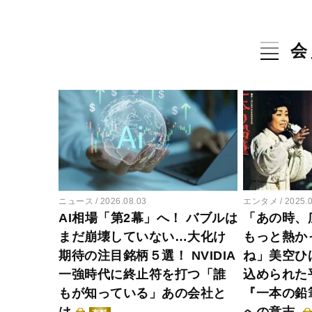
会
ニュース
2026.08.03
エンタメ
2025.
AI相場「第2幕」へ！ バブルは
「あの時、
まだ崩壊していない…大化け
もっと熱か
期待の注目銘柄５選！ NVIDIA
ね」美空ひ
一強時代に終止符を打つ「誰
込められた
もが知っている」あの会社と
『一本の鉛
は
への意志