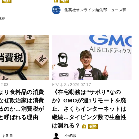
有料
有料
集英社オンライン編集部ニュース班
POP
02.03
ビジネス
2026.07.17
より食料品の消費
《在宅勤務は“サボり”なの
なぜ政治家は消費
か》GMOが週1リモートを廃
るのか…消費税が
止、さくらインターネットは
と呼ばれる理由
継続…タイピング数で生産性
は測れる？
有料
・キヌヨ
不破聡