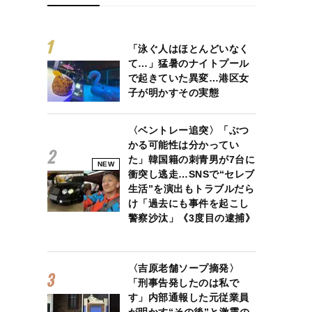
「泳ぐ人はほとんどいなく
て…」猛暑のナイトプール
で起きていた異変…港区女
子が明かすその実態
〈ベントレー追突〉「ぶつ
かる可能性は分かってい
た」韓国籍の刺青男が7台に
NEW
衝突し逃走…SNSで“セレブ
生活”を演出もトラブルだら
け「過去にも事件を起こし
警察沙汰」《3度目の逮捕》
〈吉原老舗ソープ摘発〉
「刑事告発したのは私で
す」内部通報した元従業員
が明かす“その後”と激震の