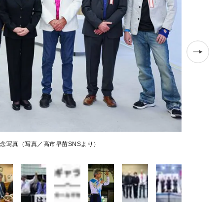
念写真（写真／高市早苗SNSより）
石井準一参院