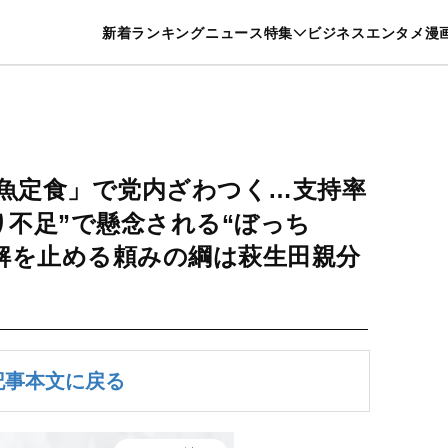
特集一覧を見る
漫画一覧を見る
新着
ランキング
ニュース
特集
ビジネス
エンタメ
漫
養・カルチャー
暮らし
スポーツ
ヘルスケア
美容
グルメ
魚定食」で党内ざわつく…支持率
り不足”で懸念される“ぼっち
解を止める頼みの綱は萩生田親分
記事本文に戻る