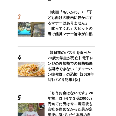
〈映画『ちいかわ』〉「子
ども向けの映画に静かにす
るマナーはありません」
「叱ってくれ」大ヒットの
裏で鑑賞マナー論争が白熱
【5日前のパスタを食べた
20歳の学生が死亡】電子レ
ンジの再加熱での殺菌効果
も期待できない「チャーハ
ン症候群」の恐怖【2026年
6月バズり記事1位】
「もうお金はないです」20
年前、ロト6で３億2000万
円当てた男は今…当選後も
会社を辞めなかった男が定
年後に気づいた“本当の自
幹事長（写真／本人SNSより）