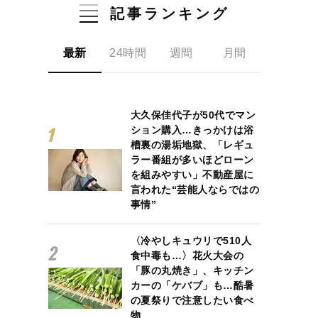
記事ランキング
最新
24時間
週間
月間
大久保佳代子が50代でマン
ション購入…きっかけは浴
槽裏の湯垢地獄、「レギュ
ラー番組が多いほどローン
を組みやすい」不動産屋に
言われた“芸能人ならではの
事情”
〈冷やしキュウリで510人
食中毒も…〉花火大会の
「豚の丸焼き」、キッチン
カーの「ケバブ」も…酷暑
の夏祭りで注意したい食べ
物