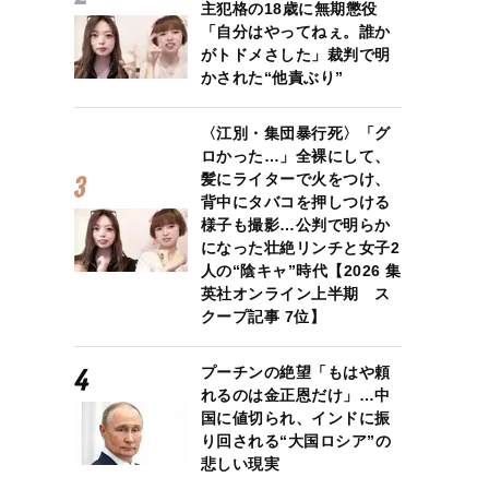
主犯格の18歳に無期懲役
「自分はやってねぇ。誰か
がトドメさした」裁判で明
かされた“他責ぶり”
〈江別・集団暴行死〉「グ
ロかった…」全裸にして、
髪にライターで火をつけ、
背中にタバコを押しつける
様子も撮影…公判で明らか
になった壮絶リンチと女子2
人の“陰キャ”時代【2026 集
英社オンライン上半期 ス
クープ記事 7位】
プーチンの絶望「もはや頼
れるのは金正恩だけ」…中
国に値切られ、インドに振
り回される“大国ロシア”の
悲しい現実