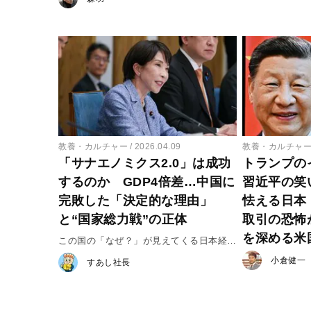
教養・カルチャー
2026.04.09
教養・カルチャ
「サナエノミクス2.0」は成功
トランプの
するのか GDP4倍差…中国に
習近平の笑
完敗した「決定的な理由」
怯える日本
と“国家総力戦”の正体
取引の恐怖
を深める米
この国の「なぜ？」が見えてくる日本経済
地図 #１
小倉健一
すあし社長