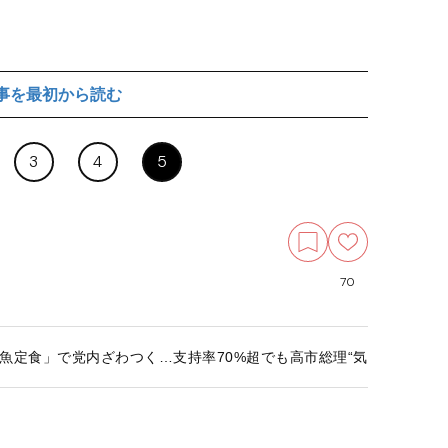
事を最初から読む
3
4
5
70
魚定食」で党内ざわつく…支持率70%超でも高市総理“気配り不足”