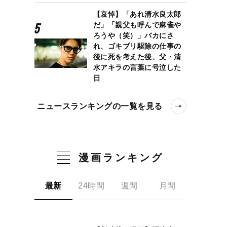
【哀悼】「あれ清水良太郎
だ」「親父も呼んで麻雀や
ろうや（笑）」バカにさ
れ、ゴキブリ駆除の仕事の
後に死を考えた後、父・清
水アキラの言葉に号泣した
日
ニュースランキングの一覧を見る
漫画ランキング
最新
24時間
週間
月間