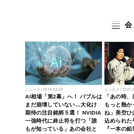
会
ニュース
2026.08.03
エンタメ
2025.
AI相場「第2幕」へ！ バブルは
「あの時、
まだ崩壊していない…大化け
もっと熱か
期待の注目銘柄５選！ NVIDIA
ね」美空ひ
一強時代に終止符を打つ「誰
込められた
もが知っている」あの会社と
『一本の鉛