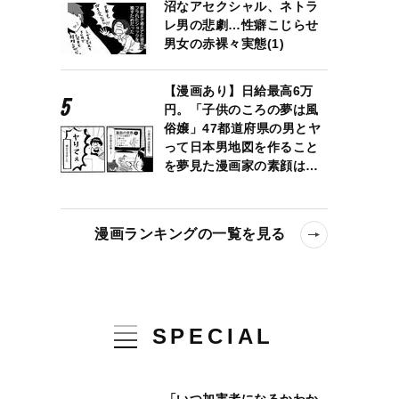
沼なアセクシャル、ネトラ
レ男の悲劇…性癖こじらせ
男女の赤裸々実態(1)
【漫画あり】日給最高6万
円。「子供のころの夢は風
俗嬢」47都道府県の男とヤ
って日本男地図を作ること
を夢見た漫画家の素顔は…
漫画ランキングの一覧を見る
SPECIAL
「いつ加害者になるかわか