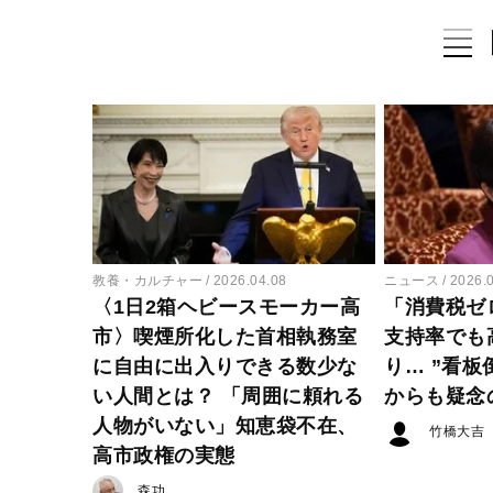
教養・カルチャー
2026.04.08
ニュース
2026.
〈1日2箱ヘビースモーカー高
「消費税ゼ
市〉喫煙所化した首相執務室
支持率でも
に自由に出入りできる数少な
り… ”看板
い人間とは？ 「周囲に頼れる
からも疑念
人物がいない」知恵袋不在、
竹橋大吉
高市政権の実態
森功