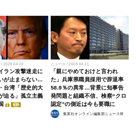
ー
2026.04.10
ニュース
2026.04.11
イラン攻撃迷走に
「親にやめておけと言われ
いが止まらない…
た」兵庫県職員採用で辞退率
・台湾「歴史的大
58.9％の異常…背景に知事告
が迫る」孤立主義
発問題と組織不信、検察“クロ
国
認定”の側近は今も要職に
有料
集英社オンライン編集部ニュース班