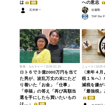
は
への意志
有料
石井僚一
佐藤剛
TAP the 
教養・カルチャー
2026.01.31
ニュース
2026.
ロト６で３億2000万円を当て
〈来年４月
た男が、波乱万丈の末にたど
税１％へ〉
り着いた「お金」「仕事」
減税を嫌が
「幸福」の答え「再び高額当
「最強税」
選を手にしたら買いたいもの
有料
は…」
有料
オオサワ