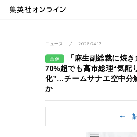
教
2026.04.13
ニュース
「麻生副総裁に焼き
画像
70%超でも高市総理“気配
化”…チームサナエ空中分
か