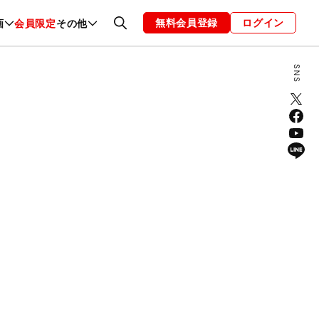
無料会員登録
ログイン
画
会員限定
その他
ファッション
恋愛・結婚
編集部
お知らせ