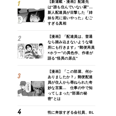
【新連載・漫画】配達先
は“誰も住んでいない家”…
新人配達員が目撃した「姉
妹を死に追いやった」むご
すぎる真相
【漫画】「配達員は、普通
なら踏み込まないような場
所にも行きます」“郵便局員
×ホラー”の異色作、作者が
語る“怪異の原点”
【漫画】「この部屋、何か
ありましたか？」郵便配達
員が住人から尋ねられた奇
妙な言葉… 仕事の中で知
ってしまった“部屋の秘
密”とは
性に奔放すぎる会社員、BL