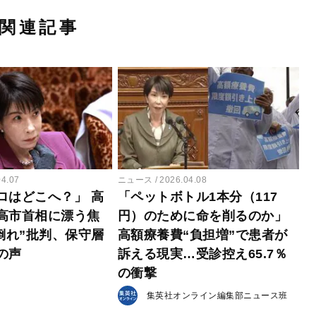
関連記事
04.07
ニュース
2026.04.08
ロはどこへ？」 高
「ペットボトル1本分（117
高市首相に漂う焦
円）のために命を削るのか」
倒れ”批判、保守層
高額療養費“負担増”で患者が
の声
訴える現実…受診控え65.7％
の衝撃
集英社オンライン編集部ニュース班