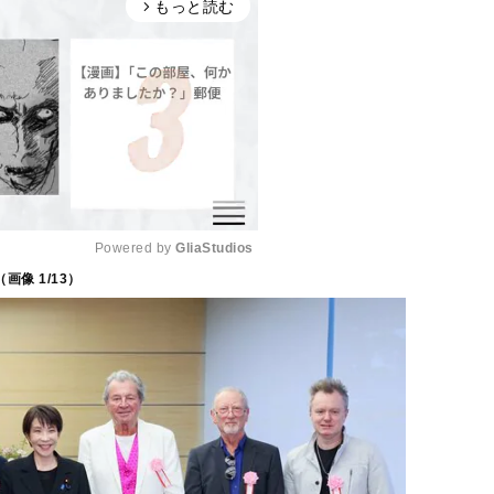
もっと読む
arrow_forward_ios
Powered by 
GliaStudios
（画像
1
/13）
M
u
t
e