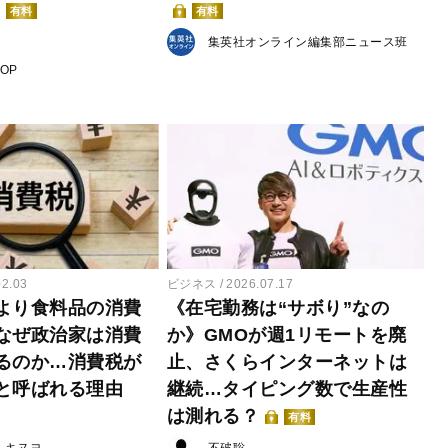
有料
有料
集英社オンライン編集部ニュース班
POP
02.03
ビジネス
2026.07.17
より食料品の消費
《在宅勤務は“サボり”なの
なぜ政治家は消費
か》GMOが週1リモートを廃
るのか…消費税が
止、さくらインターネットは
と呼ばれる理由
継続…タイピング数で生産性
は測れる？
有料
・キヌヨ
不破聡