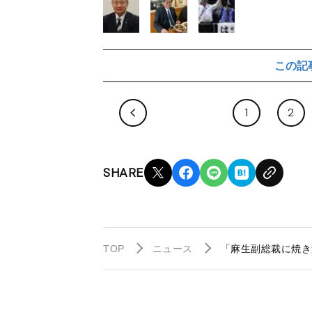
この記
1
2
SHARE
TOP
ニュース
「麻生副総裁に焼き