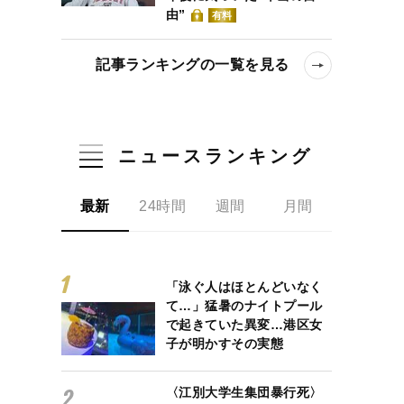
由”
有料
記事ランキングの一覧を見る
ニュースランキング
最新
24時間
週間
月間
「泳ぐ人はほとんどいなく
て…」猛暑のナイトプール
で懸念される“ぼっち化”…チームサナエ空中分解を止める頼みの綱は萩
で起きていた異変…港区女
子が明かすその実態
〈江別大学生集団暴行死〉