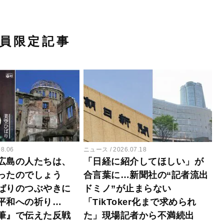
員限定記事
08.06
ニュース
2026.07.18
広島の人たちは、
「日経に紹介してほしい」が
ったのでしょう
合言葉に…新聞社の“記者流出
ばりのつぶやきに
ドミノ”が止まらない
平和への祈り…
「TikToker化まで求められ
筆』で伝えた反戦
た」現場記者から不満続出