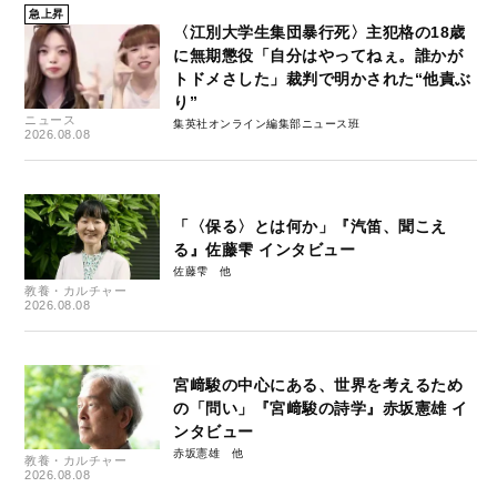
急上昇
〈江別大学生集団暴行死〉主犯格の18歳
に無期懲役「自分はやってねぇ。誰かが
トドメさした」裁判で明かされた“他責ぶ
り”
ニュース
集英社オンライン編集部ニュース班
2026.08.08
「〈保る〉とは何か」『汽笛、聞こえ
る』佐藤雫 インタビュー
佐藤雫
教養・カルチャー
2026.08.08
宮﨑駿の中心にある、世界を考えるため
の「問い」『宮﨑駿の詩学』赤坂憲雄 イ
ンタビュー
赤坂憲雄
教養・カルチャー
2026.08.08