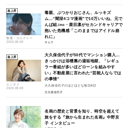
急上昇
毒親、ぶつかりおじさん、ルッキズ
ム…“闇深4コマ漫画”で10万いいね、元で
んぱ組.inc・鹿目凛がセカンドキャリアで
抱いた危機感「このままではアイドル崩
れに」
教養・カルチャー
2026.08.08
キムラ
大久保佳代子が50代でマンション購入…
急上昇
きっかけは浴槽裏の湯垢地獄、「レギュ
ラー番組が多いほどローンを組みやす
い」不動産屋に言われた“芸能人ならでは
の事情”
エンタメ
大久保佳代子のほどほどな毎日#22
2026.08.08
大久保佳代子
名画の歴史と背景を知り、時空を超えて
旅をする『旅から生まれた名画』中野京
子 インタビュー