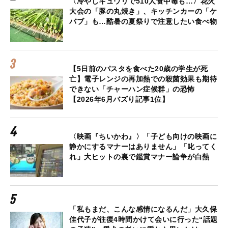
〈冷やしキュウリで510人食中毒も…〉花火
大会の「豚の丸焼き」、キッチンカーの「ケ
バブ」も…酷暑の夏祭りで注意したい食べ物
【5日前のパスタを食べた20歳の学生が死
亡】電子レンジの再加熱での殺菌効果も期待
できない「チャーハン症候群」の恐怖
【2026年6月バズり記事1位】
〈映画『ちいかわ』〉「子ども向けの映画に
静かにするマナーはありません」「叱ってく
れ」大ヒットの裏で鑑賞マナー論争が白熱
「私もまだ、こんな感情になるんだ」大久保
佳代子が往復4時間かけて会いに行った“話題