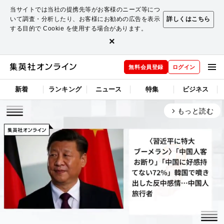
当サイトでは当社の提携先等がお客様のニーズ等につ
いて調査・分析したり、お客様にお勧めの広告を表示
詳しくはこちら
する目的で Cookie を使用する場合があります。
×
無料会員登録
ログイン
新着
ランキング
ニュース
特集
ビジネス
もっと読む
arrow_forward_ios