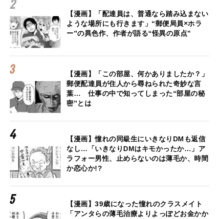
【漫画】「配達員は、普通なら踏み込まない
ような場所にも行きます」“郵便局員×ホラ
ー”の異色作、作者が語る“怪異の原点”
【漫画】「この部屋、何かありましたか？」
郵便配達員が住人から尋ねられた奇妙な言
葉… 仕事の中で知ってしまった“部屋の秘
密”とは
【漫画】憧れの同級生にいきなりDMも返信
なし…「いきなりDMはキモかったか…」ア
ラフォー男性、止めらないのは薄毛か、時間
か恋心か!?
【漫画】39歳になった憧れのクラスメイト
「アンタらの薄毛治療よりよっぽどお金かか