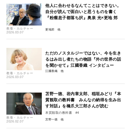
他人に合わせるなんてことはできない。
自分が読んで面白いと思うものを書く
『粉瘤息子都落ち択』奥泉 光×更地 郊
教養・カルチャー
更地郊
2026.03.07
ただのノスタルジーではない、今を生き
るはみ出し者たちの物語『外の世界の話
を聞かせて』江國香織 インタビュー
江國香織
教養・カルチャー
2026.03.07
苫野一徳、岩内章太郎、稲垣みどり『本
質観取の教科書 みんなの納得を生み出
す対話』を橋爪大三郎さんが読む
本質観取の教科書 #4
教養・カルチャー
苫野一徳
2026.02.07