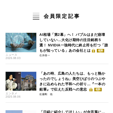
会員限定記事
AI相場「第2幕」へ！ バブルはまだ崩壊
していない…大化け期待の注目銘柄５
選！ NVIDIA一強時代に終止符を打つ「誰
もが知っている」あの会社とは
有料
ニュース
石井僚一
2026.08.03
「あの時、広島の人たちは、もっと熱か
ったのでしょうね」美空ひばりのつぶや
きに込められた平和への祈り…『一本の
鉛筆』で伝えた反戦への意志
有料
エンタメ
佐藤剛
2025.08.06
「日経に紹介してほしい」が合言葉に…