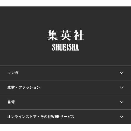
マンガ
取材・ファッション
少年マンガ
週刊少年ジャンプ
書籍
ファッション・美容
青年マンガ
ジャンプSQ.
Seventeen
週刊ヤングジャンプ
オンラインストア・その他WEBサービス
文芸・文庫・総合
芸能・情報・スポーツ
少女マンガ
Vジャンプ
non-no Web
ヤングジャンプ定期購読デジタル
すばる