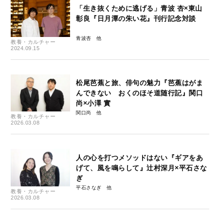
「生き抜くために逃げる」青波 杏×東山
彰良『日月潭の朱い花』刊行記念対談
青波杏
教養・カルチャー
2024.09.15
松尾芭蕉と旅、俳句の魅力『芭蕉はがま
んできない おくのほそ道随行記』関口
尚×小澤 實
関口尚
教養・カルチャー
2026.03.08
人の心を打つメソッドはない『ギアをあ
げて、風を鳴らして』辻村深月×平石さな
ぎ
平石さなぎ
教養・カルチャー
2026.03.08