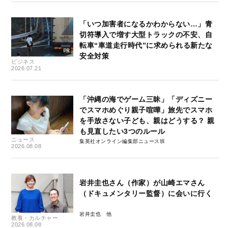
「いつ加害者になるかわからない…」青
切符導入で増す大型トラックの不安、自
転車“車道走行時代”に求められる新たな
安全対策
ビジネス
2026.07.21
「沖縄の海でゲーム三昧」「ディズニー
でスマホめぐり親子喧嘩」旅先でスマホ
を手放さない子ども、親はどうする？ 親
も見直したい3つのルール
ニュース
集英社オンライン編集部ニュース班
2026.08.08
岩井圭也さん（作家）が山崎エマさん
（ドキュメンタリー監督）に会いに行く
岩井圭也
教養・カルチャー
2026.08.08