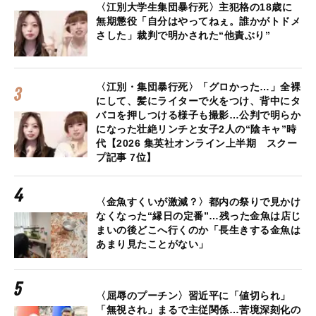
〈江別大学生集団暴行死〉主犯格の18歳に
無期懲役「自分はやってねぇ。誰かがトドメ
さした」裁判で明かされた“他責ぶり”
〈江別・集団暴行死〉「グロかった…」全裸
にして、髪にライターで火をつけ、背中にタ
バコを押しつける様子も撮影…公判で明らか
になった壮絶リンチと女子2人の“陰キャ”時
代【2026 集英社オンライン上半期 スクー
プ記事 7位】
〈金魚すくいが激減？〉都内の祭りで見かけ
なくなった“縁日の定番”…残った金魚は店じ
まいの後どこへ行くのか「長生きする金魚は
あまり見たことがない」
〈屈辱のプーチン〉習近平に「値切られ」
「無視され」まるで主従関係…苦境深刻化の