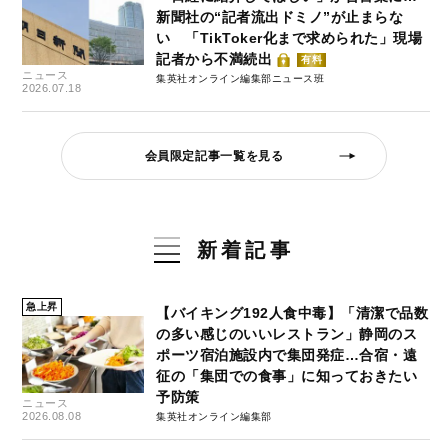
新聞社の“記者流出ドミノ”が止まらな
い 「TikToker化まで求められた」現場
記者から不満続出
有料
ニュース
集英社オンライン編集部ニュース班
2026.07.18
会員限定記事一覧を見る
新着記事
急上昇
【バイキング192人食中毒】「清潔で品数
の多い感じのいいレストラン」静岡のス
ポーツ宿泊施設内で集団発症…合宿・遠
征の「集団での食事」に知っておきたい
予防策
ニュース
2026.08.08
集英社オンライン編集部