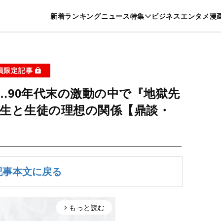
特集一覧を見る
漫画一覧を見る
新着
ランキング
ニュース
特集
ビジネス
エンタメ
漫
養・カルチャー
暮らし
スポーツ
ヘルスケア
美容
グルメ
員限定記事
…90年代末の激動の中で『地獄先
生と生徒の理想の関係【鼎談・
記事本文に戻る
もっと読む
arrow_forward_ios