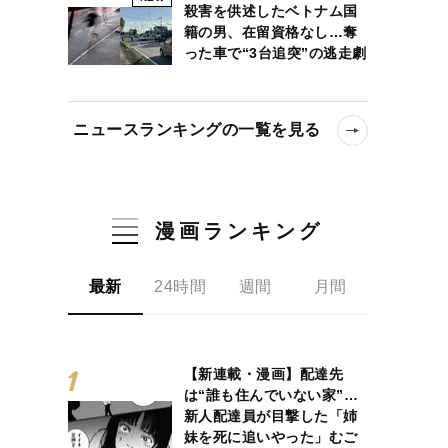
殺害を供述したベトナム国
籍の男、在留資格なし…奪
った車で“3台追突”の逃走劇
ニュースランキングの一覧を見る
漫画ランキング
最新
24時間
週間
月間
【新連載・漫画】配達先
は“誰も住んでいない家”…
新人配達員が目撃した「姉
妹を死に追いやった」むご