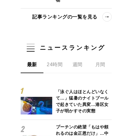
記事ランキングの一覧を見る
先生と生徒の理想の関係【鼎談・吉田悠軌×真倉翔×岡野剛】
ニュースランキング
最新
24時間
週間
月間
「泳ぐ人はほとんどいなく
て…」猛暑のナイトプール
で起きていた異変…港区女
子が明かすその実態
プーチンの絶望「もはや頼
れるのは金正恩だけ」…中