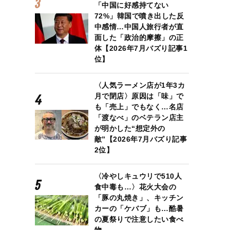
「中国に好感持てない
72%」韓国で噴き出した反
中感情…中国人旅行者が直
面した「政治的摩擦」の正
体【2026年7月バズり記事1
位】
〈人気ラーメン店が1年3カ
月で閉店〉原因は「味」で
も「売上」でもなく…名店
「渡なべ」のベテラン店主
が明かした“想定外の
敵”【2026年7月バズり記事
2位】
〈冷やしキュウリで510人
食中毒も…〉花火大会の
「豚の丸焼き」、キッチン
カーの「ケバブ」も…酷暑
の夏祭りで注意したい食べ
物