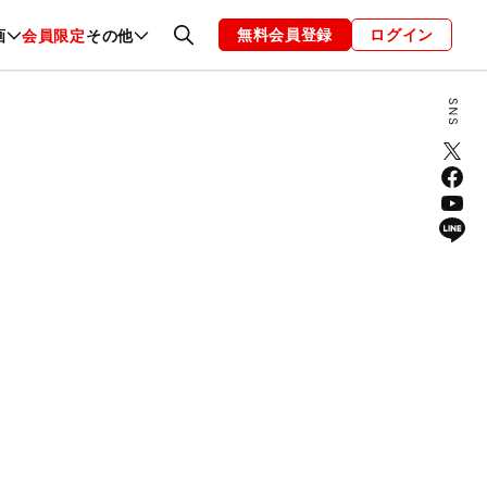
無料会員登録
ログイン
画
会員限定
その他
ファッション
恋愛・結婚
編集部
お知らせ