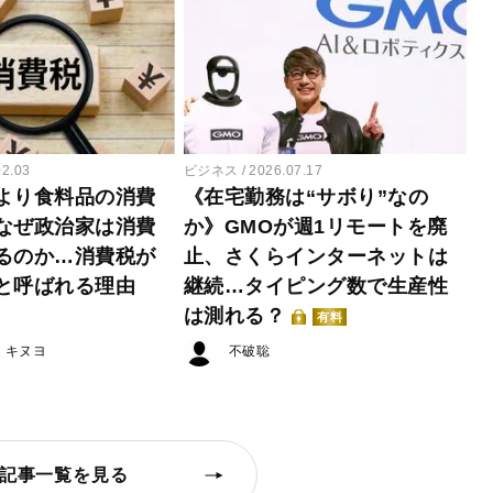
02.03
ビジネス
2026.07.17
より食料品の消費
《在宅勤務は“サボり”なの
なぜ政治家は消費
か》GMOが週1リモートを廃
るのか…消費税が
止、さくらインターネットは
と呼ばれる理由
継続…タイピング数で生産性
は測れる？
有料
・キヌヨ
不破聡
記事一覧を見る