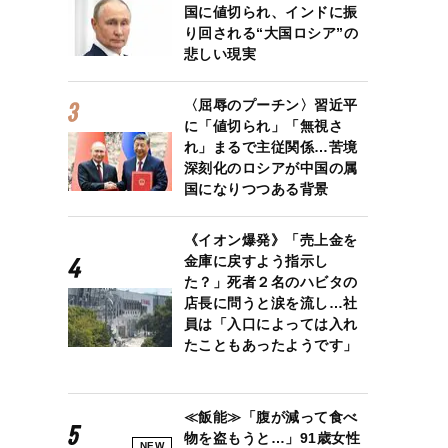
国に値切られ、インドに振
り回される“大国ロシア”の
悲しい現実
〈屈辱のプーチン〉習近平
に「値切られ」「無視さ
れ」まるで主従関係…苦境
深刻化のロシアが中国の属
国になりつつある背景
《イオン爆発》「売上金を
金庫に戻すよう指示し
た？」死者２名のハビタの
店長に問うと涙を流し…社
員は「入口によっては入れ
たこともあったようです」
≪飯能≫「腹が減って食べ
物を盗もうと…」91歳女性
NEW