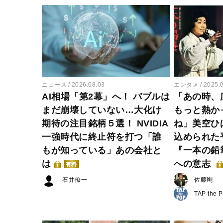
ニュース
2026.08.03
エンタメ
2025.
AI相場「第2幕」へ！ バブルは
「あの時、
まだ崩壊していない…大化け
もっと熱か
期待の注目銘柄５選！ NVIDIA
ね」美空ひ
一強時代に終止符を打つ「誰
込められた
もが知っている」あの会社と
『一本の鉛
は
への意志
有料
石井僚一
佐藤剛
TAP the 