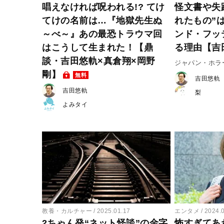
唱えなければ呪われる!? てけ
怪文書や失
てけの名前は…『地獄先生ぬ
れたもの”
～べ～』あの最恐トラウマ回
ンド・フッ
はこうして生まれた！【鼎
る理由【吉
談・吉田悠軌×真倉翔×岡野
ジャパン・ホラー
剛】
無料
吉田悠軌
吉田悠軌
梨
よみタイ
教養・カルチャー
2025.01.17
エンタメ
2024.
2ちゃん発“ネット怪談”の金字
怖すぎてあ