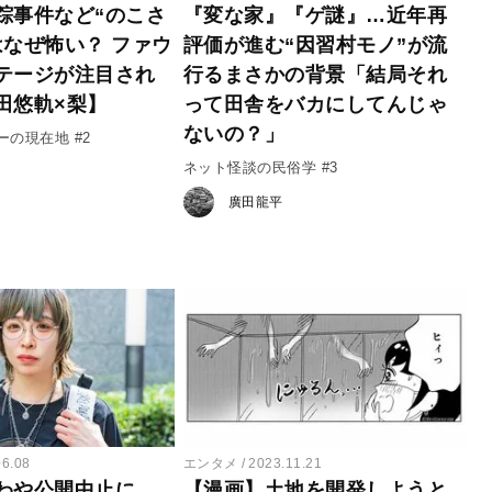
踪事件など“のこさ
『変な家』『ゲ謎』…近年再
はなぜ怖い？ ファウ
評価が進む“因習村モノ”が流
テージが注目され
行るまさかの背景「結局それ
田悠軌×梨】
って田舎をバカにしてんじゃ
ないの？」
の現在地 #2
ネット怪談の民俗学 #3
廣田龍平
06.08
エンタメ
2023.11.21
わや公開中止に。
【漫画】土地を開発しようと