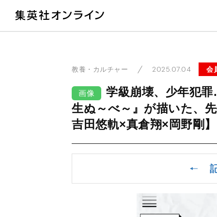
教
2025.07.04
会
教養・カルチャー
学級崩壊、少年犯罪
画像
生ぬ～べ～』が描いた、先
吉田悠軌×真倉翔×岡野剛】