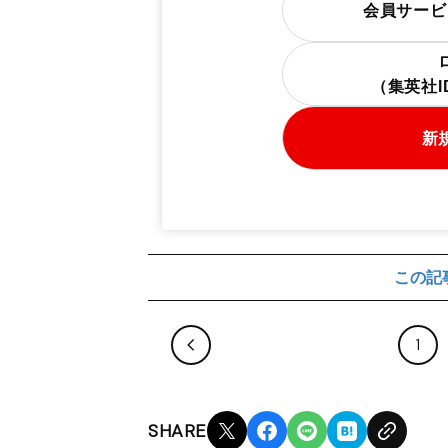
会員サービ
（集英社
新
この記
1
SHARE