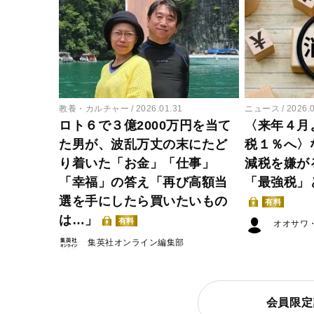
教養・カルチャー
2026.01.31
ニュース
2026.
ロト６で３億2000万円を当て
〈来年４月
た男が、波乱万丈の末にたど
税１％へ〉
り着いた「お金」「仕事」
減税を嫌が
「幸福」の答え「再び高額当
「最強税」
選を手にしたら買いたいもの
有料
は…」
有料
オオサワ
集英社オンライン編集部
会員限定