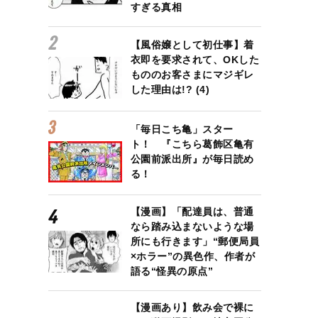
すぎる真相
【風俗嬢として初仕事】着
衣即を要求されて、OKした
もののお客さまにマジギレ
した理由は!? (4)
「毎日こち亀」スター
ト！ 『こちら葛飾区亀有
公園前派出所』が毎日読め
る！
【漫画】「配達員は、普通
なら踏み込まないような場
所にも行きます」“郵便局員
×ホラー”の異色作、作者が
語る“怪異の原点”
【漫画あり】飲み会で裸に