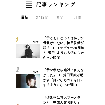
記事ランキング
最新
24時間
週間
月間
「子どもにとっては私しか
NEW
母親がいない」持田香織が
語る、ELTデビュー30周年
と“歌手”よりも大切にした
かった時間
「昔の私なら絶対に言えな
NEW
かった」ELT持田香織が明
かす「嫌いなもの」を口に
するようになった理由
〈習近平に特大ブーメラ
ン〉「中国人客お断り」