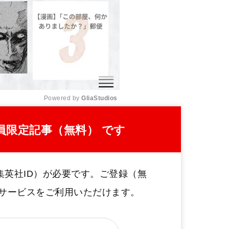
Powered by 
GliaStudios
M
員限定記事（無料） です
u
t
e
集英社ID）が必要です。ご登録（無
定サービスをご利用いただけます。