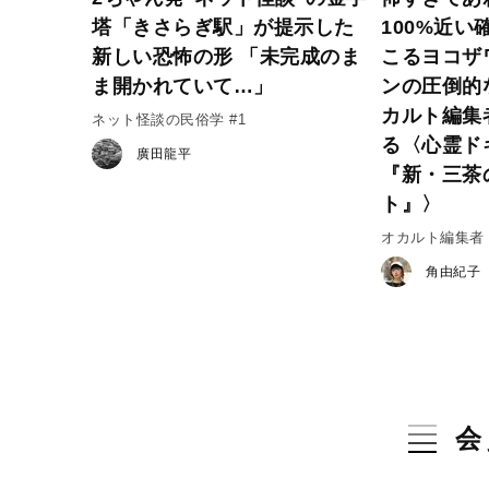
塔「きさらぎ駅」が提示した
100%近
新しい恐怖の形 「未完成のま
こるヨコザ
ま開かれていて…」
ンの圧倒的
カルト編集
ネット怪談の民俗学 #1
る〈心霊ド
廣田龍平
『新・三茶
ト』〉
オカルト編集者
角由紀子
会