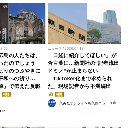
08.06
ニュース
2026.07.18
広島の人たちは、
「日経に紹介してほしい」が
ったのでしょう
合言葉に…新聞社の“記者流出
ばりのつぶやきに
ドミノ”が止まらない
平和への祈り…
「TikToker化まで求められ
筆』で伝えた反戦
た」現場記者から不満続出
有料
有料
集英社オンライン編集部ニュース班
POP