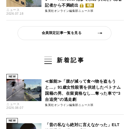
記者から不満続出
有料
ニュース
集英社オンライン編集部ニュース班
2026.07.18
会員限定記事一覧を見る
新着記事
NEW
≪飯能≫「腹が減って食べ物を盗もう
と…」91歳女性殺害を供述したベトナム
国籍の男、在留資格なし…奪った車で“3
台追突”の逃走劇
ニュース
集英社オンライン編集部ニュース班
2026.08.07
NEW
「昔の私なら絶対に言えなかった」ELT