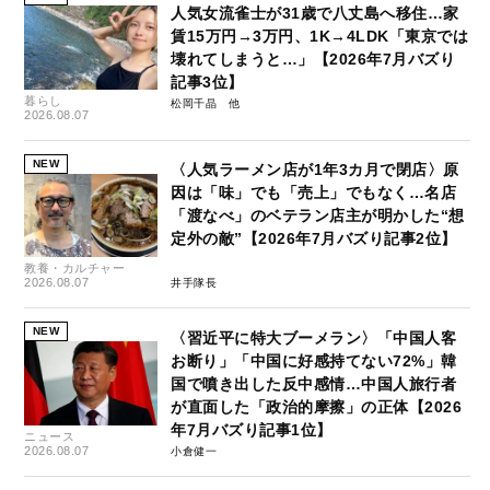
人気女流雀士が31歳で八丈島へ移住…家
賃15万円→3万円、1K→4LDK「東京では
壊れてしまうと…」【2026年7月バズり
記事3位】
暮らし
松岡千晶
2026.08.07
NEW
〈人気ラーメン店が1年3カ月で閉店〉原
因は「味」でも「売上」でもなく…名店
「渡なべ」のベテラン店主が明かした“想
定外の敵”【2026年7月バズり記事2位】
教養・カルチャー
2026.08.07
井手隊長
NEW
〈習近平に特大ブーメラン〉「中国人客
お断り」「中国に好感持てない72%」韓
国で噴き出した反中感情…中国人旅行者
が直面した「政治的摩擦」の正体【2026
年7月バズり記事1位】
ニュース
2026.08.07
小倉健一