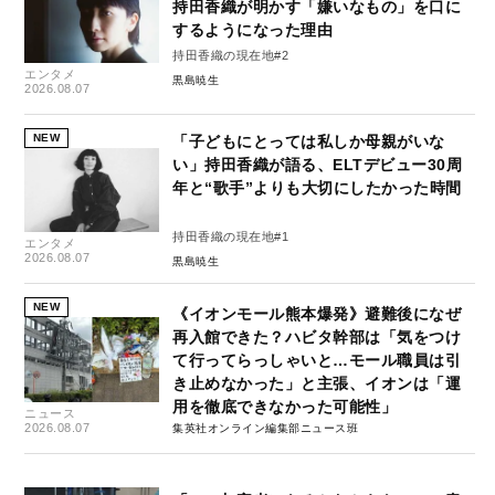
持田香織が明かす「嫌いなもの」を口に
するようになった理由
持田香織の現在地#2
エンタメ
黒島暁生
2026.08.07
NEW
「子どもにとっては私しか母親がいな
い」持田香織が語る、ELTデビュー30周
年と“歌手”よりも大切にしたかった時間
持田香織の現在地#1
エンタメ
2026.08.07
黒島暁生
NEW
《イオンモール熊本爆発》避難後になぜ
再入館できた？ハビタ幹部は「気をつけ
て行ってらっしゃいと…モール職員は引
き止めなかった」と主張、イオンは「運
用を徹底できなかった可能性」
ニュース
2026.08.07
集英社オンライン編集部ニュース班