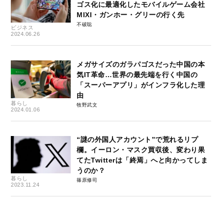
ゴス化に最適化したモバイルゲーム会社
MIXI・ガンホー・グリーの行く先
不破聡
ビジネス
2024.06.26
メガサイズのガラパゴスだった中国の本
気IT革命…世界の最先端を行く中国の
「スーパーアプリ」がインフラ化した理
由
暮らし
牧野武文
2024.01.06
“謎の外国人アカウント”で荒れるリプ
欄。イーロン・マスク買収後、変わり果
てたTwitterは「終焉」へと向かってしま
うのか？
暮らし
篠原修司
2023.11.24