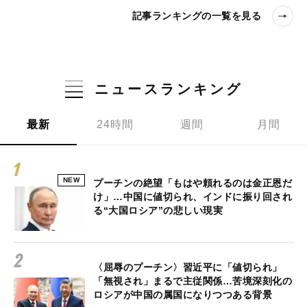
記事ランキングの一覧を見る
ニュースランキング
最新
24時間
週間
月間
NEW
プーチンの絶望「もはや頼れるのは金正恩だ
け」…中国に値切られ、インドに振り回され
る“大国ロシア”の悲しい現実
〈屈辱のプーチン〉習近平に「値切られ」
「無視され」まるで主従関係…苦境深刻化の
ロシアが中国の属国になりつつある背景