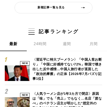
新着記事一覧を見る
記事ランキング
最新
24時間
週間
月間
〈習近平に特大ブーメラン〉「中国人客お断
NEW
り」「中国に好感持てない72%」韓国で噴き
出した反中感情…中国人旅行者が直面した
「政治的摩擦」の正体【2026年7月バズり記
事1位】
〈人気ラーメン店が1年3カ月で閉店〉原因
NEW
は「味」でも「売上」でもなく…名店「渡な
べ」のベテラン店主が明かした“想定外の