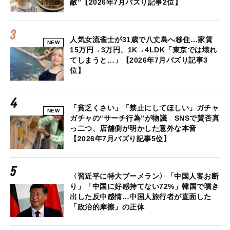
敵”【2026年7月バズり記事2位】
人気女流雀士が31歳で八丈島へ移住…家賃
NEW
15万円→3万円、1K→4LDK「東京では壊れ
てしまうと…」【2026年7月バズり記事3
位】
「貧乏くさい」「禁止にしてほしい」ガチャ
NEW
ガチャの“サーチ行為”が物議 SNSで賛否真
っ二つ、店舗側が明かした意外な本音
【2026年7月バズり記事5位】
〈習近平に特大ブーメラン〉「中国人客お断
り」「中国に好感持てない72%」韓国で噴き
出した反中感情…中国人旅行者が直面した
「政治的摩擦」の正体