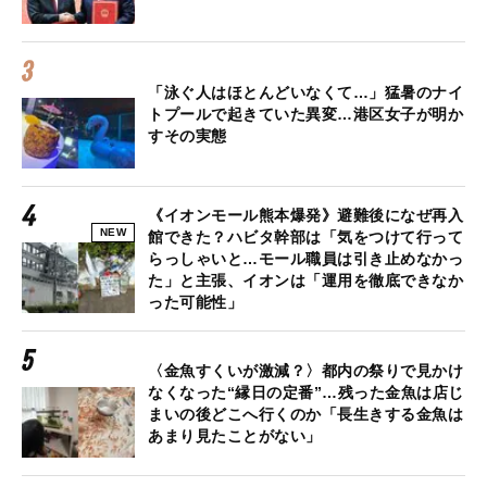
「泳ぐ人はほとんどいなくて…」猛暑のナイ
トプールで起きていた異変…港区女子が明か
すその実態
《イオンモール熊本爆発》避難後になぜ再入
NEW
館できた？ハビタ幹部は「気をつけて行って
らっしゃいと…モール職員は引き止めなかっ
た」と主張、イオンは「運用を徹底できなか
った可能性」
〈金魚すくいが激減？〉都内の祭りで見かけ
なくなった“縁日の定番”…残った金魚は店じ
まいの後どこへ行くのか「長生きする金魚は
あまり見たことがない」