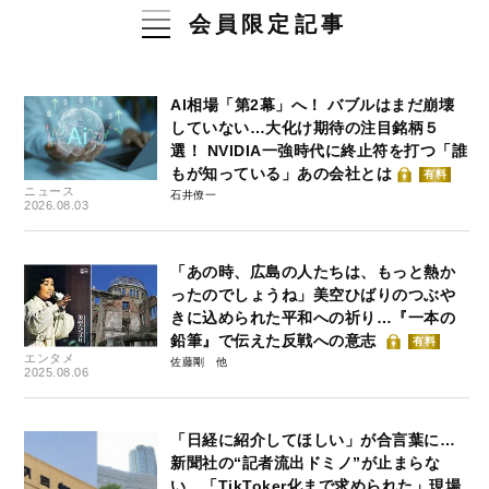
会員限定記事
AI相場「第2幕」へ！ バブルはまだ崩壊
していない…大化け期待の注目銘柄５
選！ NVIDIA一強時代に終止符を打つ「誰
もが知っている」あの会社とは
有料
ニュース
石井僚一
2026.08.03
「あの時、広島の人たちは、もっと熱か
ったのでしょうね」美空ひばりのつぶや
きに込められた平和への祈り…『一本の
鉛筆』で伝えた反戦への意志
有料
エンタメ
佐藤剛
2025.08.06
「日経に紹介してほしい」が合言葉に…
新聞社の“記者流出ドミノ”が止まらな
い 「TikToker化まで求められた」現場