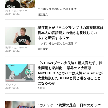
ニッポン社会のほんとの正体 #1
教養・カルチャー
2024.10.21
堀江貴文
堀江貴文が「M-1グランプリの高視聴率は
日本人の言語能力の低さを反映してい
る」と断言するワケ
ニッポン社会のほんとの正体 #2
教養・カルチャー
堀江貴文
2024.10.22
〈VTuberブーム大失速〉新人育たず、転
生問題も深刻化… 業界の２大巨頭
ANYCOLORとカバーは人気YouTuberが
大量離脱したUUUMと同じ道を辿ること
になるのか
ビジネス
2024.09.27
不破聡
“ガチャゲー”終焉の足音…日本のガラパ