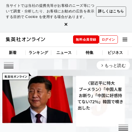
当サイトでは当社の提携先等がお客様のニーズ等につ
いて調査・分析したり、お客様にお勧めの広告を表示
詳しくはこちら
する目的で Cookie を使用する場合があります。
×
無料会員登録
ログイン
新着
ランキング
ニュース
特集
ビジネス
もっと読む
arrow_forward_ios