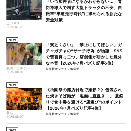
「いつ加害者になるかわからない…」青
切符導入で増す大型トラックの不安、自
転車“車道走行時代”に求められる新たな
安全対策
ビジネス
2026.07.21
NEW
「貧乏くさい」「禁止にしてほしい」ガ
チャガチャの“サーチ行為”が物議 SNS
で賛否真っ二つ、店舗側が明かした意外
な本音【2026年7月バズり記事5位】
教養・カルチャー
集英社オンライン編集部
2026.08.07
NEW
《祇園祭の露店付近で撮影？》包装され
た焼きそば麺が「地面に直置き…」 夏祭
りで食中毒を避ける“店選び”のポイント
【2026年7月バズり記事4位】
暮らし
集英社オンライン編集部
2026.08.07
NEW