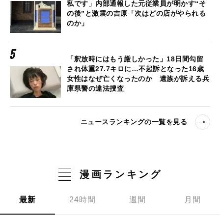
私です」内部通報した元従業員が明かす“そ
の後”と激震の吉原「次はどの店がやられる
のか」
「釈放時にはもう厳しかった」18日間勾留
され体重27.7キロに…不起訴となった16歳
女性はなぜ亡くなったのか 遺族が訴える兵
庫県警の違法捜査
ニュースランキングの一覧を見る
漫画ランキング
最新
24時間
週間
月間