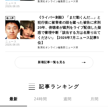
集英社オンライン編集部ニュース班
ニュース
2026.08.05
《ライバー刺殺》「まだ動くんだ…」と
急上昇
犯行後に被害者の頭を蹴った被告に求刑
20年、傍聴者が裁判をライブ配信した疑
惑で審理中断「該当する方は名乗り出て
ください」【2026年7月ニュース記事5
ニュース
位】
2026.08.05
集英社オンライン編集部ニュース班
新着記事一覧を見る
記事ランキング
最新
24時間
週間
月間