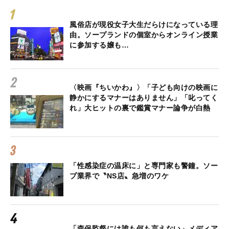
風俗店が現役女子大生だらけになっている理
由。ソープランドの個室からオンライン授業
に参加する嬢も…
〈映画『ちいかわ』〉「子ども向けの映画に
静かにするマナーはありません」「叱ってく
れ」大ヒットの裏で鑑賞マナー論争が白熱
「性感染症の温床に」と専門家も警鐘。ソー
プ業界で〝NS店〟急増のワケ
「森保監督には誰も何も言えない」メディア