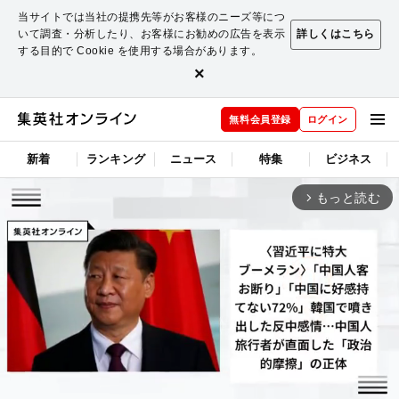
当サイトでは当社の提携先等がお客様のニーズ等につ
いて調査・分析したり、お客様にお勧めの広告を表示
詳しくはこちら
する目的で Cookie を使用する場合があります。
×
無料会員登録
ログイン
新着
ランキング
ニュース
特集
ビジネス
もっと読む
arrow_forward_ios