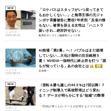
NEW
「ロケバスはスタッフがいつ戻ってきて
もおかしくない…」と無罪主張の元ジャ
ンポケ斉藤被告に懲役7年求刑「反省の情
もない」被害を訴える女性は「ハニトラ
扱いされ…絶対許せない」
ニュース
2026.08.06
集英社オンライン編集部ニュース班
AI相場「第2幕」へ！ バブルはまだ崩壊
していない…大化け期待の注目銘柄５
選！ NVIDIA一強時代に終止符を打つ「誰
もが知っている」あの会社とは
有料
ニュース
石井僚一
2026.08.03
NEW
〈逆転＆勝ち越しの44.5％は7回以降〉7
イニング制導入で高校野球はどう変わ
る？ データが明らかにする“短縮”の弊害
「7回制が奪うもの-データが証明するドラマの消
スポーツ
失-」