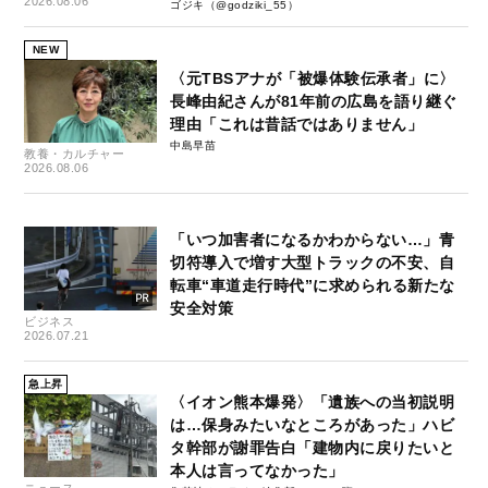
2026.08.06
ゴジキ（@godziki_55）
NEW
〈元TBSアナが「被爆体験伝承者」に〉
長峰由紀さんが81年前の広島を語り継ぐ
理由「これは昔話ではありません」
中島早苗
教養・カルチャー
2026.08.06
「いつ加害者になるかわからない…」青
切符導入で増す大型トラックの不安、自
転車“車道走行時代”に求められる新たな
安全対策
ビジネス
2026.07.21
急上昇
〈イオン熊本爆発〉「遺族への当初説明
は…保身みたいなところがあった」ハビ
タ幹部が謝罪告白「建物内に戻りたいと
本人は言ってなかった」