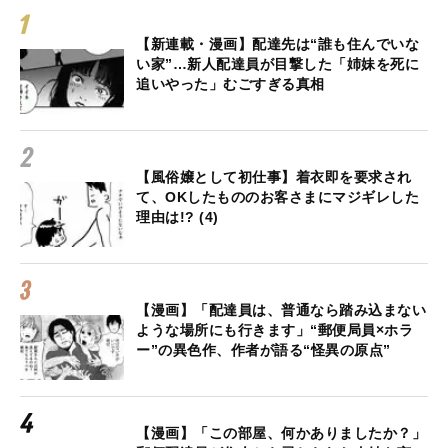
【新連載・漫画】配達先は“誰も住んでいな
い家”…新人配達員が目撃した「姉妹を死に
追いやった」むごすぎる真相
【風俗嬢として初仕事】着衣即を要求され
て、OKしたもののお客さまにマジギレした
理由は!? (4)
【漫画】「配達員は、普通なら踏み込まない
ような場所にも行きます」“郵便局員×ホラ
ー”の異色作、作者が語る“怪異の原点”
【漫画】「この部屋、何かありましたか？」