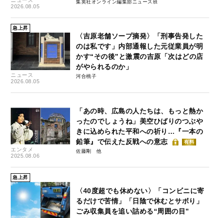
ニュース
集英社オンライン編集部ニュース班
2026.08.05
急上昇
〈吉原老舗ソープ摘発〉「刑事告発した
のは私です」内部通報した元従業員が明
かす“その後”と激震の吉原「次はどの店
がやられるのか」
ニュース
河合桃子
2026.08.05
「あの時、広島の人たちは、もっと熱か
ったのでしょうね」美空ひばりのつぶや
きに込められた平和への祈り…『一本の
鉛筆』で伝えた反戦への意志
有料
エンタメ
佐藤剛
2025.08.06
急上昇
〈40度超でも休めない〉「コンビニに寄
るだけで苦情」「日陰で休むとサボり」
ごみ収集員を追い詰める“周囲の目”