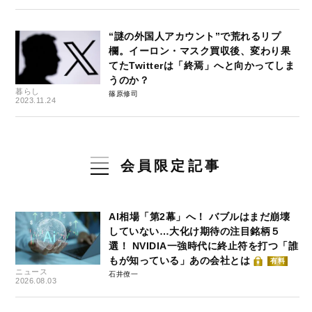
“謎の外国人アカウント”で荒れるリプ
欄。イーロン・マスク買収後、変わり果
てたTwitterは「終焉」へと向かってしま
うのか？
暮らし
篠原修司
2023.11.24
会員限定記事
AI相場「第2幕」へ！ バブルはまだ崩壊
していない…大化け期待の注目銘柄５
選！ NVIDIA一強時代に終止符を打つ「誰
もが知っている」あの会社とは
有料
ニュース
石井僚一
2026.08.03