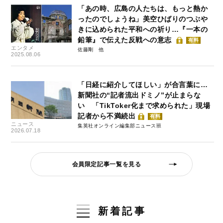
「あの時、広島の人たちは、もっと熱か
ったのでしょうね」美空ひばりのつぶや
きに込められた平和への祈り…『一本の
鉛筆』で伝えた反戦への意志
有料
エンタメ
佐藤剛
2025.08.06
「日経に紹介してほしい」が合言葉に…
新聞社の“記者流出ドミノ”が止まらな
い 「TikToker化まで求められた」現場
記者から不満続出
有料
ニュース
集英社オンライン編集部ニュース班
2026.07.18
会員限定記事一覧を見る
新着記事