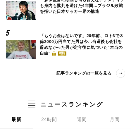
も身内も批判を避けた4年間…ブラジル敗戦
を招いた日本サッカー界の構造
「もうお金はないです」20年前、ロト6で３
億2000万円当てた男は今…当選後も会社を
辞めなかった男が定年後に気づいた“本当の
自由”
有料
記事ランキングの一覧を見る
ニュースランキング
最新
24時間
週間
月間