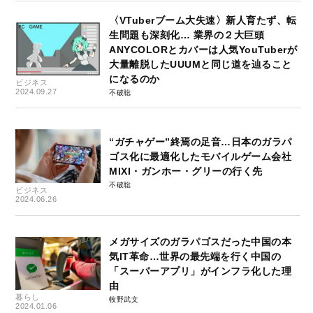
〈VTuberブーム大失速〉新人育たず、転
生問題も深刻化… 業界の２大巨頭
ANYCOLORとカバーは人気YouTuberが
大量離脱したUUUMと同じ道を辿ること
になるのか
ビジネス
2024.09.27
不破聡
“ガチャゲー”終焉の足音…日本のガラパ
ゴス化に最適化したモバイルゲーム会社
MIXI・ガンホー・グリーの行く先
不破聡
ビジネス
2024.06.26
メガサイズのガラパゴスだった中国の本
気IT革命…世界の最先端を行く中国の
「スーパーアプリ」がインフラ化した理
由
暮らし
牧野武文
2024.01.06