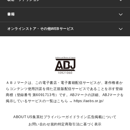
少年マンガ
週刊少年ジャンプ
書籍
ファッション・美容
青年マンガ
ジャンプSQ.
Seventeen
週刊ヤングジャンプ
オンラインストア・その他WEBサービス
文芸・文庫・総合
芸能・情報・スポーツ
少女マンガ
Vジャンプ
non-no Web
ヤングジャンプ定期購読デジタル
すばる
Myojo
オンラインストア
りぼん
学芸・ノンフィクション・新書
最強ジャンプ
女性マンガ
@BAILA
ヤンジャン＋
小説すばる
週プレNEWS
マーガレット
集英社OTOコンテンツ
集英社 学芸編集部
少年ジャンプ＋
その他WEBサービス
クッキー
ライトノベル・ノベライズ
MAQUIA ONLINE
となりのヤングジャンプ
集英社 文芸ステーション
週プレ グラジャパ！
別冊マーガレット
SHUEISHA MANGA-ART HERITAGE
集英社 ビジネス書
ゼブラック
ココハナ
SHUEISHA ADNAVI
SPUR.JP
集英社Webマガジン Cobalt
グランドジャンプ
web 集英社文庫
キッズ
web Sportiva
マンガMee
ジャンプキャラクターズストア
集英社新書
ジャンプルーキー！
月刊オフィスユー
ＡＢＪマークは、この電子書店・電子書籍配信サービスが、著作権者か
EDITOR'S LAB
LEE
集英社オレンジ文庫
ウルトラジャンプ
青春と読書
パラスポ＋！
らコンテンツ使用許諾を得た正規版配信サービスであることを示す登録
集英社みらい文庫
リマコミ＋
HAPPY PLUS STORE
集英社新書プラス
ジャンプTOON
商標（登録番号 第6091713号）です。ABJマークの詳細、ABJマークを
Marisol
シフォン文庫
アジア人物史
S-KIDS.LAND
マンガMeets
掲示しているサービスの一覧はこちら →
https://aebs.or.jp/
shueisha vox
よみタイ
S-MANGA
Web éclat
ダッシュエックス文庫
LEEマルシェ
kotoba
集英社ジャンプリミックス
ABOUT US
集英社プライバシーガイドライン
広告掲載について
T JAPAN:The New York Times Style Magazine
JUMP j BOOKS
お問い合わせ
規約
特定商取引法に基づく表示
SHOP Marisol
e!集英社
集英社コミック文庫
集英社女性誌ポータル