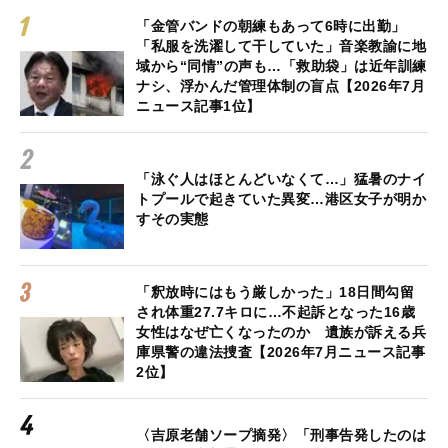
「金管バンドの朝練もあって6時に出勤」
「私服を洗濯して干していた」音楽教諭に地
域から“同情”の声も…「救助袋」は近年訓練
ナシ、浮かんだ管理体制の盲点【2026年7月
ニュース記事1位】
「泳ぐ人はほとんどいなくて…」猛暑のナイ
トプールで起きていた異変…港区女子が明か
すその実態
「釈放時にはもう厳しかった」18日間勾留
され体重27.7キロに…不起訴となった16歳
女性はなぜ亡くなったのか 遺族が訴える兵
庫県警の違法捜査【2026年7月ニュース記事
2位】
〈吉原老舗ソープ摘発〉「刑事告発したのは