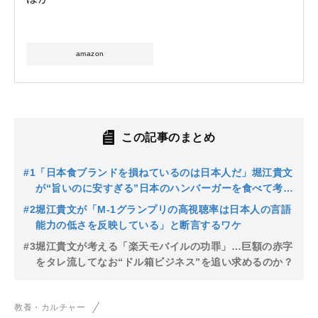
amazon
この記事のまとめ
#1
「日本食ブランドを損ねているのは日本人だ」堀江貴文
が“旨いのに安すぎる”日本のハンバーガーを食べて考え
たこと
#2
堀江貴文が「M-1グランプリの高視聴率は日本人の言語
能力の低さを反映している」と断言するワケ
#3
堀江貴文が考える「楽天モバイルの功罪」…巨額の赤字
をタレ流してなお“ドル箱ビジネス”を追い求めるのか？
教養・カルチャー