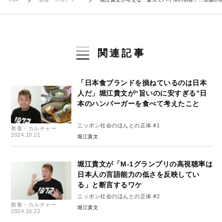
関連記事
「日本食ブランドを損ねているのは日本
人だ」堀江貴文が“旨いのに安すぎる”日
本のハンバーガーを食べて考えたこと
ニッポン社会のほんとの正体 #1
教養・カルチャー
2024.10.21
堀江貴文
堀江貴文が「M-1グランプリの高視聴率は
日本人の言語能力の低さを反映してい
る」と断言するワケ
ニッポン社会のほんとの正体 #2
教養・カルチャー
堀江貴文
2024.10.22