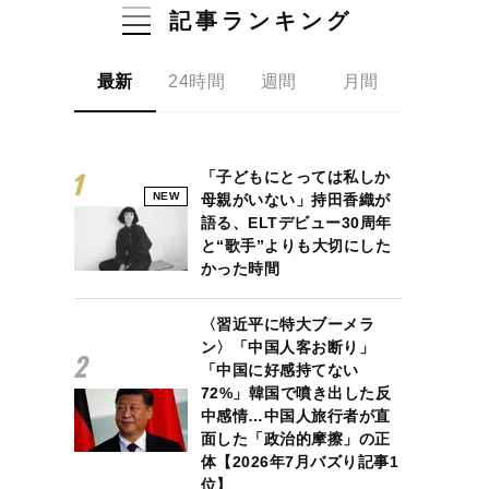
記事ランキング
最新
24時間
週間
月間
「子どもにとっては私しか
NEW
母親がいない」持田香織が
語る、ELTデビュー30周年
と“歌手”よりも大切にした
かった時間
〈習近平に特大ブーメラ
ン〉「中国人客お断り」
「中国に好感持てない
72%」韓国で噴き出した反
中感情…中国人旅行者が直
面した「政治的摩擦」の正
体【2026年7月バズり記事1
位】