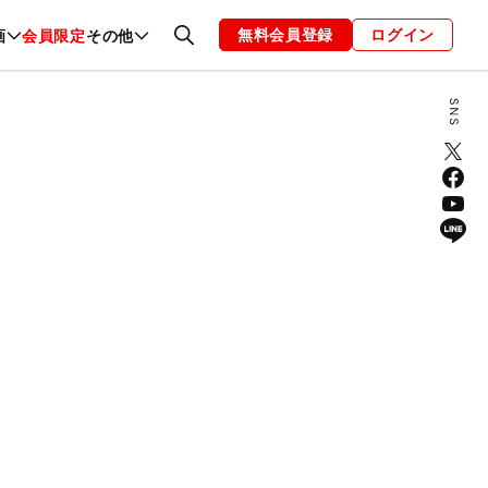
無料会員登録
ログイン
画
会員限定
その他
ファッション
恋愛・結婚
編集部
お知らせ