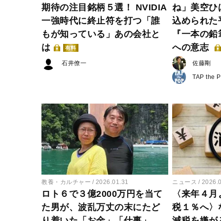
期待の注目銘柄５選！ NVIDIA
ね」美空ひ
一強時代に終止符を打つ「誰
込められた
もが知っている」あの会社と
『一本の鉛
は
への意志
有料
石井僚一
佐藤剛
TAP the 
教養・カルチャー
2026.01.31
ニュース
2026.
ロト６で３億2000万円を当て
〈来年４月
た男が、波乱万丈の末にたど
税１％へ〉
り着いた「お金」「仕事」
減税を嫌が