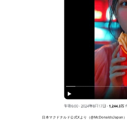
日本マクドナルド公式Xより（@McDonaldsJapan）