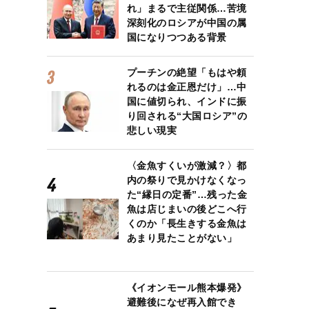
れ」まるで主従関係…苦境
深刻化のロシアが中国の属
国になりつつある背景
プーチンの絶望「もはや頼
れるのは金正恩だけ」…中
国に値切られ、インドに振
り回される“大国ロシア”の
悲しい現実
〈金魚すくいが激減？〉都
内の祭りで見かけなくなっ
た“縁日の定番”…残った金
魚は店じまいの後どこへ行
くのか「長生きする金魚は
あまり見たことがない」
《イオンモール熊本爆発》
避難後になぜ再入館でき