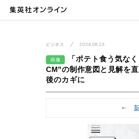
教
2024.08.23
ビジネス
「ポテト食う気なく
画像
CM”の制作意図と見解を
後のカギに