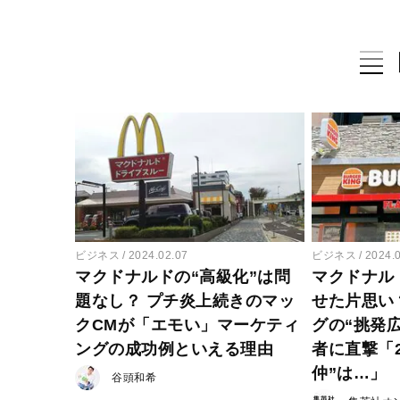
ビジネス
2024.02.07
ビジネス
2024.
マクドナルドの“高級化”は問
マクドナル
題なし？ プチ炎上続きのマッ
せた片思い
クCMが「エモい」マーケティ
グの“挑発
ングの成功例といえる理由
者に直撃「
仲”は…」
谷頭和希