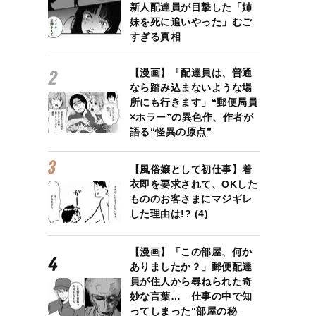
新人配達員が目撃した「姉
妹を死に追いやった」むご
すぎる真相
【漫画】「配達員は、普通
なら踏み込まないような場
所にも行きます」“郵便局員
×ホラー”の異色作、作者が
語る“怪異の原点”
【風俗嬢として初仕事】着
衣即を要求されて、OKした
もののお客さまにマジギレ
した理由は!? (4)
【漫画】「この部屋、何か
ありましたか？」郵便配達
員が住人から尋ねられた奇
妙な言葉… 仕事の中で知
ってしまった“部屋の秘