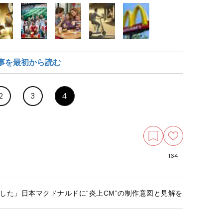
事を最初から読む
2
3
4
164
した」日本マクドナルドに“炎上CM”の制作意図と見解を直撃…生成