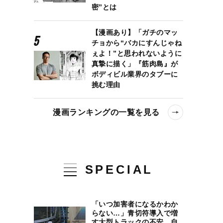
密”とは
【漫画あり】「ガチのマッ
チョから“バカにすんじゃね
ぇよ！”と思われないように
真摯に描く」『筋肉島』が
ボディビル業界のタブーに
挑む理由
漫画ランキングの一覧を見る
SPECIAL
「いつ加害者になるかわか
らない…」青切符導入で増
す大型トラックの不安、自