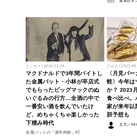
集英社オ
エンタメ
2024.01.24
グルメ
2023.09
マクドナルドで3年間バイトし
〈月見バー
た金属バット・小林が卒店式
較〉今年は
でもらったビッグマックのぬ
か？ 202
いぐるみの行方…全酒の中で
食べ比べ。
一番安い酒を飲んでいたけ
家が来年以
ど、めちゃくちゃ楽しかった
胆予想も
下積み時代
文月／A4st
金属バットの「酒辛肉鮪」#2