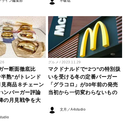
ンライン編集部
不破聡
.26
グルメ
2023.11.29
ガー断面徹底比
マクドナルドで“2つ”の特別扱
“半熟”がトレンド
いを受ける冬の定番バーガー
3月見商品８チェーン
「グラコロ」が30年前の発売
ハンバーガー評論
当初から一切変わらないもの
降の月見戦争を大
文月／A4studio
udio