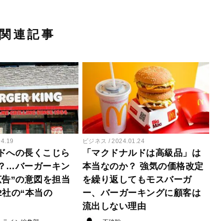
関連記事
04.19
ビジネス
2024.01.24
ドへの長くこじら
「マクドナルドは高級品」は
？…バーガーキン
本当なのか？ 強気の価格改定
広告”の意図を担当
を繰り返してもモスバーガ
2社の“本当の
ー、バーガーキングに顧客は
流出しない理由