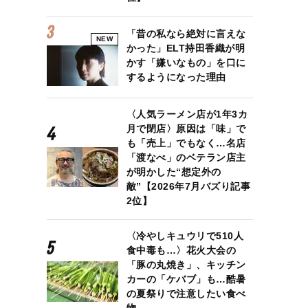
「昔の私なら絶対に言えな
NEW
かった」ELT持田香織が明
かす「嫌いなもの」を口に
するようになった理由
〈人気ラーメン店が1年3カ
月で閉店〉原因は「味」で
も「売上」でもなく…名店
「渡なべ」のベテラン店主
が明かした“想定外の
敵”【2026年7月バズり記事
2位】
〈冷やしキュウリで510人
食中毒も…〉花火大会の
「豚の丸焼き」、キッチン
カーの「ケバブ」も…酷暑
公式Xより（@McDonaldsJapan）
の夏祭りで注意したい食べ
物