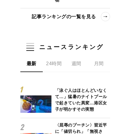
記事ランキングの一覧を見る
ニュースランキング
最新
24時間
週間
月間
「泳ぐ人はほとんどいなく
て…」猛暑のナイトプール
で起きていた異変…港区女
子が明かすその実態
AIとの向き合い方が今後のカギに
〈屈辱のプーチン〉習近平
に「値切られ」「無視さ