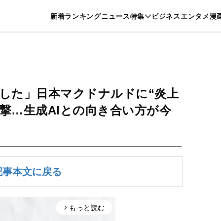
特集一覧を見る
漫画一覧を見る
新着
ランキング
ニュース
特集
ビジネス
エンタメ
漫
養・カルチャー
暮らし
スポーツ
ヘルスケア
美容
グルメ
した」日本マクドナルドに“炎上
直撃…生成AIとの向き合い方が今
記事本文に戻る
もっと読む
arrow_forward_ios