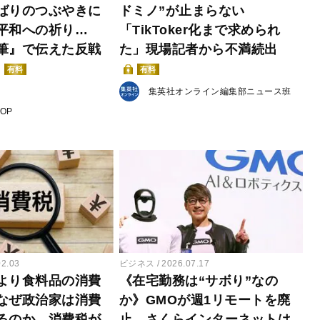
ばりのつぶやきに
ドミノ”が止まらない
平和への祈り…
「TikToker化まで求められ
筆』で伝えた反戦
た」現場記者から不満続出
有料
有料
集英社オンライン編集部ニュース班
POP
02.03
ビジネス
2026.07.17
より食料品の消費
《在宅勤務は“サボり”なの
なぜ政治家は消費
か》GMOが週1リモートを廃
るのか…消費税が
止、さくらインターネットは