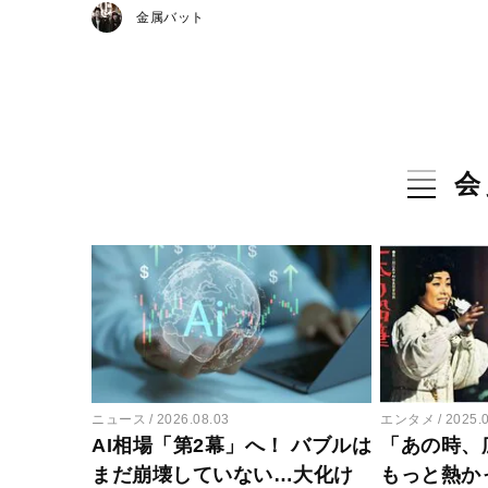
金属バット
会
ニュース
2026.08.03
エンタメ
2025.
AI相場「第2幕」へ！ バブルは
「あの時、
まだ崩壊していない…大化け
もっと熱か