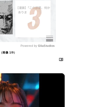
Powered by 
GliaStudios
（画像
1
/9）
M
u
t
e