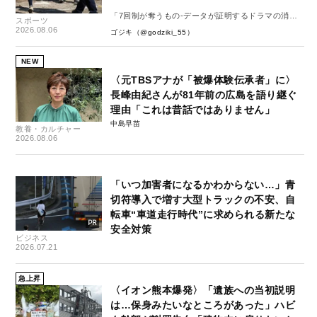
「7回制が奪うもの-データが証明するドラマの消
スポーツ
失-」
2026.08.06
ゴジキ（@godziki_55）
NEW
〈元TBSアナが「被爆体験伝承者」に〉
長峰由紀さんが81年前の広島を語り継ぐ
理由「これは昔話ではありません」
中島早苗
教養・カルチャー
2026.08.06
「いつ加害者になるかわからない…」青
切符導入で増す大型トラックの不安、自
転車“車道走行時代”に求められる新たな
安全対策
ビジネス
2026.07.21
急上昇
〈イオン熊本爆発〉「遺族への当初説明
は…保身みたいなところがあった」ハビ