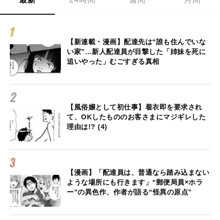
【新連載・漫画】配達先は“誰も住んでいな
い家”…新人配達員が目撃した「姉妹を死に
追いやった」むごすぎる真相
【風俗嬢として初仕事】着衣即を要求され
て、OKしたもののお客さまにマジギレした
理由は!? (4)
【漫画】「配達員は、普通なら踏み込まない
ような場所にも行きます」“郵便局員×ホラ
ー”の異色作、作者が語る“怪異の原点”