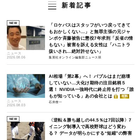
新着記事
NEW
「ロケバスはスタッフがいつ戻ってきて
もおかしくない…」と無罪主張の元ジャ
ンポケ斉藤被告に懲役7年求刑「反省の情
もない」被害を訴える女性は「ハニトラ
扱いされ…絶対許せない」
ニュース
2026.08.06
集英社オンライン編集部ニュース班
AI相場「第2幕」へ！ バブルはまだ崩壊
していない…大化け期待の注目銘柄５
選！ NVIDIA一強時代に終止符を打つ「誰
もが知っている」あの会社とは
有料
ニュース
石井僚一
2026.08.03
NEW
〈逆転＆勝ち越しの44.5％は7回以降〉7
イニング制導入で高校野球はどう変わ
る？ データが明らかにする“短縮”の弊害