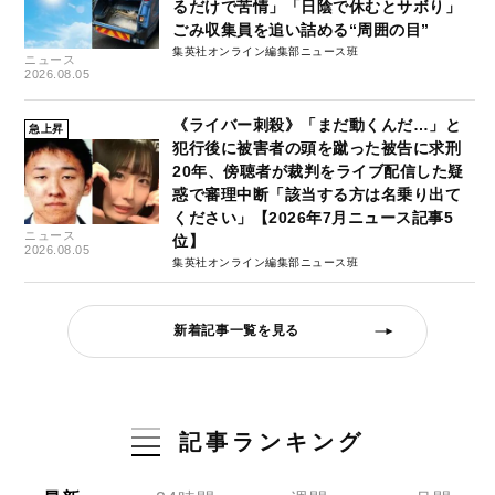
るだけで苦情」「日陰で休むとサボり」
ごみ収集員を追い詰める“周囲の目”
集英社オンライン編集部ニュース班
ニュース
2026.08.05
《ライバー刺殺》「まだ動くんだ…」と
急上昇
犯行後に被害者の頭を蹴った被告に求刑
20年、傍聴者が裁判をライブ配信した疑
惑で審理中断「該当する方は名乗り出て
ください」【2026年7月ニュース記事5
ニュース
位】
2026.08.05
集英社オンライン編集部ニュース班
新着記事一覧を見る
記事ランキング