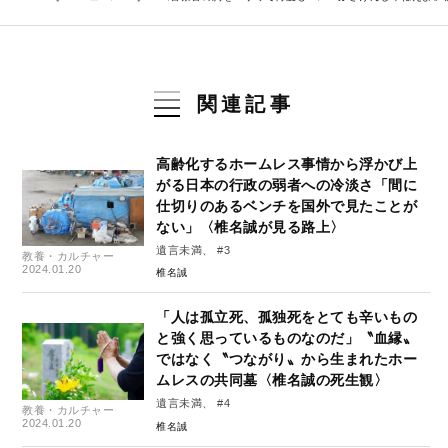
関連記事
高齢化するホームレス事情から浮かび上
がる日本の行政の弱者への冷淡さ「間に
仕切りのあるベンチを国外で見たことが
ない」〈椎名誠が見る路上〉
遺言未満、 #3
教養・カルチャー
2024.01.20
椎名誠
「人は孤立死、孤独死をとても辛いもの
と強く思っているものなのだ」〝血縁〟
ではなく〝つながり〟から生まれたホー
ムレスの共同墓〈椎名誠の死生観〉
遺言未満、 #4
教養・カルチャー
2024.01.20
椎名誠