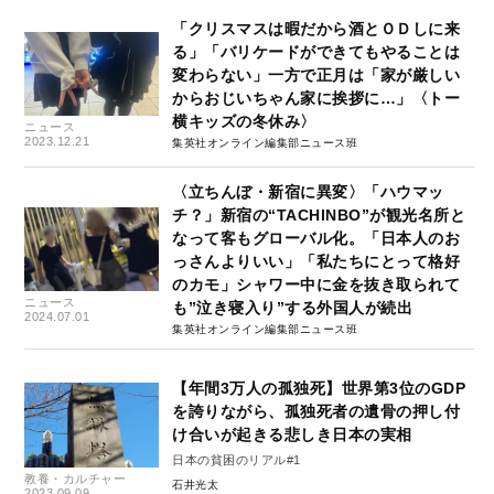
「クリスマスは暇だから酒とＯＤしに来
る」「バリケードができてもやることは
変わらない」一方で正月は「家が厳しい
からおじいちゃん家に挨拶に…」〈トー
横キッズの冬休み〉
ニュース
2023.12.21
集英社オンライン編集部ニュース班
〈立ちんぼ・新宿に異変〉「ハウマッ
チ？」新宿の“TACHINBO”が観光名所と
なって客もグローバル化。「日本人のお
っさんよりいい」「私たちにとって格好
のカモ」シャワー中に金を抜き取られて
ニュース
も”泣き寝入り”する外国人が続出
2024.07.01
集英社オンライン編集部ニュース班
【年間3万人の孤独死】世界第3位のGDP
を誇りながら、孤独死者の遺骨の押し付
け合いが起きる悲しき日本の実相
日本の貧困のリアル#1
教養・カルチャー
石井光太
2023.09.09