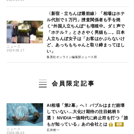
〈新宿・立ちんぼ最前線〉「相場はホテ
ル代別で１万円」捜査関係者も手を焼
く“外国人立ちんぼ”も増殖中。ダミ声で
「ホテル？」とささやく男娼も…。日本
人立ちんぼ女子は「お客はかぶらないけ
ど、あっちもちゃんと取り締まってほし
ニュース
2024.06.17
い」
集英社オンライン編集部ニュース班
会員限定記事
AI相場「第2幕」へ！ バブルはまだ崩壊
していない…大化け期待の注目銘柄５
選！ NVIDIA一強時代に終止符を打つ「誰
もが知っている」あの会社とは
有料
ニュース
石井僚一
2026.08.03