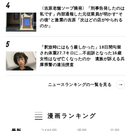
〈吉原老舗ソープ摘発〉「刑事告発したのは
私です」内部通報した元従業員が明かす“そ
の後”と激震の吉原「次はどの店がやられる
のか」
「釈放時にはもう厳しかった」18日間勾留
され体重27.7キロに…不起訴となった16歳
女性はなぜ亡くなったのか 遺族が訴える兵
庫県警の違法捜査
ニュースランキングの一覧を見る
漫画ランキング
最新
24時間
週間
月間