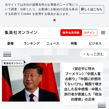
当サイトでは当社の提携先等がお客様のニーズ等につ
いて調査・分析したり、お客様にお勧めの広告を表示
詳しくはこちら
する目的で Cookie を使用する場合があります。
×
無料会員登録
ログイン
新着
ランキング
ニュース
特集
ビジネス
もっと読む
arrow_forward_ios