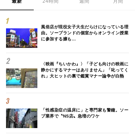
最新
24時間
週間
月間
風俗店が現役女子大生だらけになっている理
由。ソープランドの個室からオンライン授業
に参加する嬢も…
〈映画『ちいかわ』〉「子ども向けの映画に
静かにするマナーはありません」「叱ってく
れ」大ヒットの裏で鑑賞マナー論争が白熱
「性感染症の温床に」と専門家も警鐘。ソー
プ業界で〝NS店〟急増のワケ