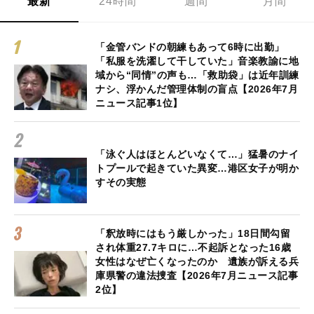
最新
24時間
週間
月間
「金管バンドの朝練もあって6時に出勤」
「私服を洗濯して干していた」音楽教諭に地
域から“同情”の声も…「救助袋」は近年訓練
ナシ、浮かんだ管理体制の盲点【2026年7月
ニュース記事1位】
「泳ぐ人はほとんどいなくて…」猛暑のナイ
トプールで起きていた異変…港区女子が明か
すその実態
「釈放時にはもう厳しかった」18日間勾留
され体重27.7キロに…不起訴となった16歳
女性はなぜ亡くなったのか 遺族が訴える兵
庫県警の違法捜査【2026年7月ニュース記事
2位】