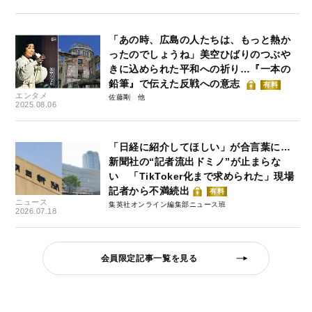
「あの時、広島の人たちは、もっと熱か
ったのでしょうね」美空ひばりのつぶや
きに込められた平和への祈り…『一本の
鉛筆』で伝えた反戦への意志
有料
エンタメ
佐藤剛
2025.08.06
「日経に紹介してほしい」が合言葉に…
新聞社の“記者流出ドミノ”が止まらな
い 「TikToker化まで求められた」現場
記者から不満続出
有料
ニュース
集英社オンライン編集部ニュース班
2026.07.18
会員限定記事一覧を見る