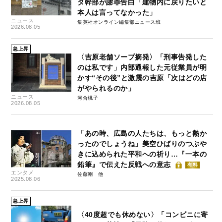
タ幹部が謝罪告白「建物内に戻りたいと
本人は言ってなかった」
ニュース
集英社オンライン編集部ニュース班
2026.08.05
急上昇
〈吉原老舗ソープ摘発〉「刑事告発した
のは私です」内部通報した元従業員が明
かす“その後”と激震の吉原「次はどの店
がやられるのか」
ニュース
河合桃子
2026.08.05
「あの時、広島の人たちは、もっと熱か
ったのでしょうね」美空ひばりのつぶや
きに込められた平和への祈り…『一本の
鉛筆』で伝えた反戦への意志
有料
エンタメ
佐藤剛
2025.08.06
急上昇
〈40度超でも休めない〉「コンビニに寄