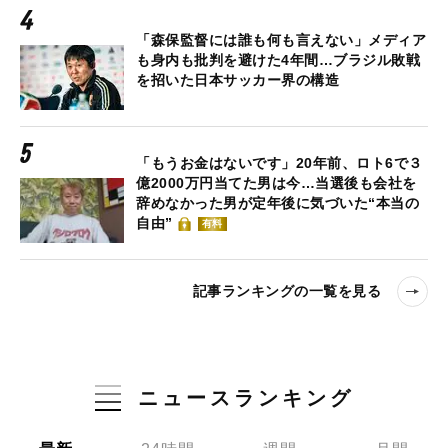
「森保監督には誰も何も言えない」メディア
も身内も批判を避けた4年間…ブラジル敗戦
を招いた日本サッカー界の構造
「もうお金はないです」20年前、ロト6で３
億2000万円当てた男は今…当選後も会社を
辞めなかった男が定年後に気づいた“本当の
自由”
有料
記事ランキングの一覧を見る
ニュースランキング