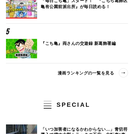
「毎日こち亀」スタート！ 『こちら葛飾区
亀有公園前派出所』が毎日読める！
『こち亀』両さんの交遊録 新葛飾署編
漫画ランキングの一覧を見る
SPECIAL
「いつ加害者になるかわからない…」青切符