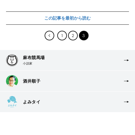
この記事を最初から読む
1
2
3
麻布競馬場
小説家
酒井順子
よみタイ