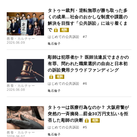
タトゥー裁判・逆転無罪が勝ち取った多
くの成果…社会のおかしな制度や課題の
解決を目指す「公共訴訟」に辿り着くま
で
有料
はじめての公共訴訟 #7
教養・カルチャー
2026.06.09
亀石倫子
彫師は犯罪者か？ 医師法違反でまさかの
有罪、問われた職業選択の自由と日本初
の訴訟費用クラウドファンディング
有料
はじめての公共訴訟 #6
教養・カルチャー
2026.06.08
亀石倫子
タトゥーは医療行為なのか？ 大阪府警が
突然の一斉摘発…罰金30万円支払いを拒
否した彫師の決断
有料
はじめての公共訴訟 #5
教養・カルチャー
亀石倫子
2026.06.07