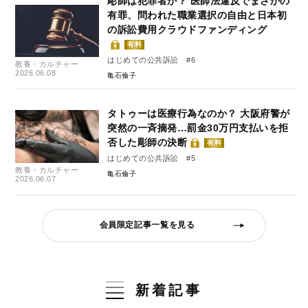
彫師は犯罪者か？ 医師法違反でまさかの
有罪、問われた職業選択の自由と日本初
の訴訟費用クラウドファンディング
有料
はじめての公共訴訟 #6
教養・カルチャー
2026.06.08
亀石倫子
タトゥーは医療行為なのか？ 大阪府警が
突然の一斉摘発…罰金30万円支払いを拒
否した彫師の決断
有料
はじめての公共訴訟 #5
教養・カルチャー
亀石倫子
2026.06.07
会員限定記事一覧を見る
新着記事