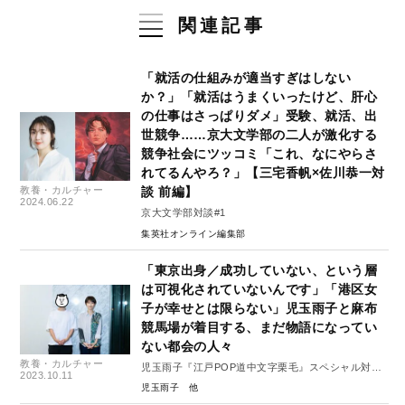
関連記事
「就活の仕組みが適当すぎはしない
か？」「就活はうまくいったけど、肝心
の仕事はさっぱりダメ」受験、就活、出
世競争……京大文学部の二人が激化する
競争社会にツッコミ「これ、なにやらさ
れてるんやろ？」【三宅香帆×佐川恭一対
教養・カルチャー
談 前編】
2024.06.22
京大文学部対談#1
集英社オンライン編集部
「東京出身／成功していない、という層
は可視化されていないんです」「港区女
子が幸せとは限らない」児玉雨子と麻布
競馬場が着目する、まだ物語になってい
ない都会の人々
教養・カルチャー
児玉雨子『江戸POP道中文字栗毛』スペシャル対談
2023.10.11
（後編）
児玉雨子