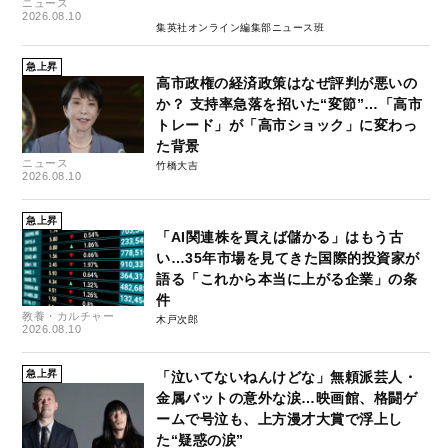
ニュース
2026.08.10
集英社オンライン編集部ニュース班
急上昇
高市政権の経済政策はなぜ評判が悪いの
か？ 支持率急落を招いた“変節”…「高市
トレード」が「高市ショック」に変わっ
た背景
ニュース
竹橋大吉
2026.08.10
急上昇
「AI関連株を買えば儲かる」はもう古
い…35年市場を見てきた国際的投資家が
語る「これから本当に上がる企業」の条
件
教養・カルチャー
木戸次郎
2026.08.10
急上昇
「泣いてないねんけどな」無頼派芸人・
金属バットの意外な涙…映画館、格闘ゲ
ームで号泣も、上方漫才大賞で浮上し
た“疑惑の涙”