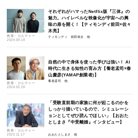
それぞれがハマったNetflix版『三体』の
魅力。ハイレベルな映像化が宇宙への興
味の扉を開く！【ティモンディ前田×佐々
木亮】
教養・カルチャー
ティモンディ 前田裕太
2024.04.18
自然の中で身体を使った学びは強い！ AI
時代に生きる知性の育み方【養老孟司×春
山慶彦(YAMAP創業者)】
養老孟司
教養・カルチャー
2024.02.26
「受験直前期の家族に何が起こるのかを
しっかり描いているので、シミュレーシ
ョンとしてぜひ読んでほしい」【おおた
としまさ『中受離婚』インタビュー】
教養・カルチャー
2023.11.17
おおたとしまさ