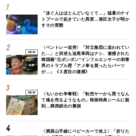
「泳ぐ人はほとんどいなくて…」猛暑のナイ
トプールで起きていた異変…港区女子が明か
すその実態
〈ベントレー追突〉「対立集団に追われてい
NEW
た…」と供述も追尾車両はナシ、逮捕された
韓国籍“元ボンボン”インフルエンサーの刺青
男のトラブル歴「アメ車を買ったらパーツ
が…」《３度目の逮捕》
NEW
〈ちいかわ争奪戦〉「転売ヤーから買うなん
て魂を売るようなもの」映画特典シールに殺
到…満席続出の裏側
〈満員山手線にベビーカーで炎上〉「折りた