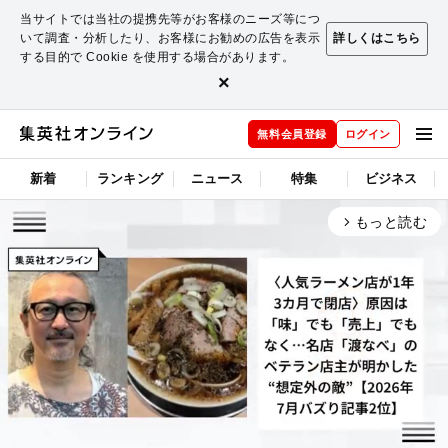
当サイトでは当社の提携先等がお客様のニーズ等につ
いて調査・分析したり、お客様にお勧めの広告を表示
詳しくはこちら
する目的で Cookie を使用する場合があります。
×
無料会員登録
ログイン
新着
ランキング
ニュース
特集
ビジネス
もっと読む
arrow_forward_ios