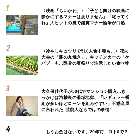
〈映画『ちいかわ』〉「子ども向けの映画に
静かにするマナーはありません」「叱ってく
れ」大ヒットの裏で鑑賞マナー論争が白熱
〈冷やしキュウリで510人食中毒も…〉花火
大会の「豚の丸焼き」、キッチンカーの「ケ
バブ」も…酷暑の夏祭りで注意したい食べ物
大久保佳代子が50代でマンション購入…き
っかけは浴槽裏の湯垢地獄、「レギュラー番
組が多いほどローンを組みやすい」不動産屋
に言われた“芸能人ならではの事情”
「もうお金はないです」20年前、ロト6で３