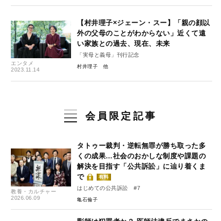
【村井理子×ジェーン・スー】「親の顔以
外の父母のことがわからない」近くて遠
い家族との過去、現在、未来
「実母と義母」刊行記念
エンタメ
村井理子
2023.11.14
会員限定記事
タトゥー裁判・逆転無罪が勝ち取った多
くの成果…社会のおかしな制度や課題の
解決を目指す「公共訴訟」に辿り着くま
で
有料
はじめての公共訴訟 #7
教養・カルチャー
2026.06.09
亀石倫子