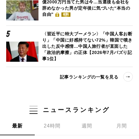
億2000万円当てた男は今…当選後も会社を
辞めなかった男が定年後に気づいた“本当の
自由”
有料
〈習近平に特大ブーメラン〉「中国人客お断
り」「中国に好感持てない72%」韓国で噴き
出した反中感情…中国人旅行者が直面した
「政治的摩擦」の正体【2026年7月バズり記
事1位】
記事ランキングの一覧を見る
ニュースランキング
最新
24時間
週間
月間