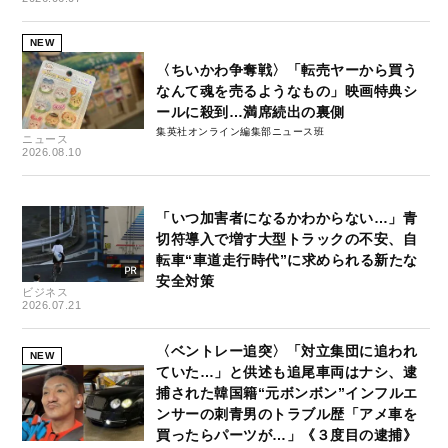
NEW
〈ちいかわ争奪戦〉「転売ヤーから買う
なんて魂を売るようなもの」映画特典シ
ールに殺到…満席続出の裏側
集英社オンライン編集部ニュース班
ニュース
2026.08.10
「いつ加害者になるかわからない…」青
切符導入で増す大型トラックの不安、自
転車“車道走行時代”に求められる新たな
安全対策
ビジネス
2026.07.21
〈ベントレー追突〉「対立集団に追われ
NEW
ていた…」と供述も追尾車両はナシ、逮
捕された韓国籍“元ボンボン”インフルエ
ンサーの刺青男のトラブル歴「アメ車を
買ったらパーツが…」《３度目の逮捕》