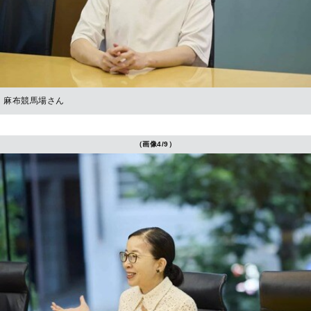
麻布競馬場さん
（画像4/9）