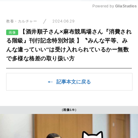
Powered by 
GliaStudios
Mute
2024.06.29
教養・カルチャー
【酒井順子さん×麻布競馬場さん『消費され
画像
る階級』刊行記念特別対談 】〝みんな平等、み
んな違っていい″は受け入れられているかー無数
で多様な格差の取り扱い方
記事本文に戻る
（画像1/9）