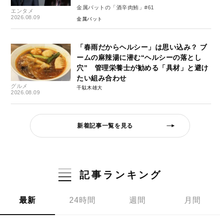
金属バットの「酒辛肉鮪」#61
エンタメ
2026.08.09
金属バット
「春雨だからヘルシー」は思い込み？ ブ
ームの麻辣湯に潜む“ヘルシーの落とし
穴” 管理栄養士が勧める「具材」と避け
たい組み合わせ
グルメ
千駄木雄大
2026.08.09
新着記事一覧を見る
記事ランキング
最新
24時間
週間
月間